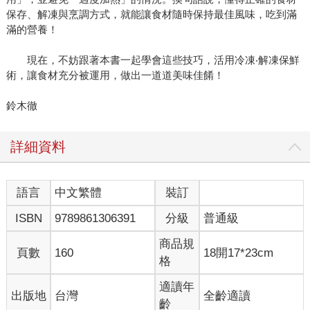
保存、解凍與烹調方式，就能讓食材隨時保持最佳風味，吃到滿
滿的營養！
現在，不妨跟著本書一起學會這些技巧，活用冷凍‧解凍保鮮
術，讓食材充分被運用，做出一道道美味佳餚！
鈴木徹
詳細資料
語言
中文繁體
裝訂
ISBN
9789861306391
分級
普通級
商品規
頁數
160
18開17*23cm
格
適讀年
出版地
台灣
全齡適讀
齡