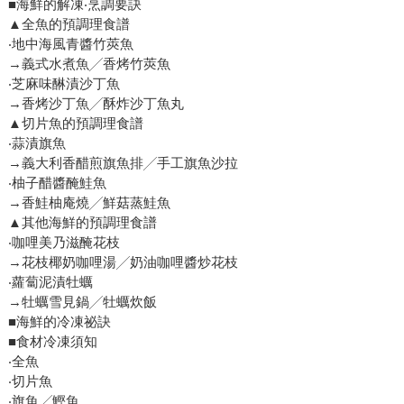
■海鮮的解凍‧烹調要訣
▲全魚的預調理食譜
‧地中海風青醬竹莢魚
→義式水煮魚╱香烤竹莢魚
‧芝麻味醂漬沙丁魚
→香烤沙丁魚╱酥炸沙丁魚丸
▲切片魚的預調理食譜
‧蒜漬旗魚
→義大利香醋煎旗魚排╱手工旗魚沙拉
‧柚子醋醬醃鮭魚
→香鮭柚庵燒╱鮮菇蒸鮭魚
▲其他海鮮的預調理食譜
‧咖哩美乃滋醃花枝
→花枝椰奶咖哩湯╱奶油咖哩醬炒花枝
‧蘿蔔泥漬牡蠣
→牡蠣雪見鍋╱牡蠣炊飯
■海鮮的冷凍祕訣
■食材冷凍須知
‧全魚
‧切片魚
‧旗魚╱鰹魚