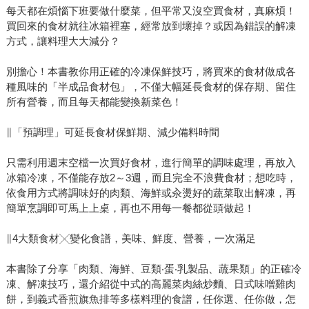
每天都在煩惱下班要做什麼菜，但平常又沒空買食材，真麻煩！
買回來的食材就往冰箱裡塞，經常放到壞掉？或因為錯誤的解凍
方式，讓料理大大減分？
別擔心！本書教你用正確的冷凍保鮮技巧，將買來的食材做成各
種風味的「半成品食材包」，不僅大幅延長食材的保存期、留住
所有營養，而且每天都能變換新菜色！
∥「預調理」可延長食材保鮮期、減少備料時間
只需利用週末空檔一次買好食材，進行簡單的調味處理，再放入
冰箱冷凍，不僅能存放2～3週，而且完全不浪費食材；想吃時，
依食用方式將調味好的肉類、海鮮或汆燙好的蔬菜取出解凍，再
簡單烹調即可馬上上桌，再也不用每一餐都從頭做起！
∥4大類食材╳變化食譜，美味、鮮度、營養，一次滿足
本書除了分享「肉類、海鮮、豆類‧蛋‧乳製品、蔬果類」的正確冷
凍、解凍技巧，還介紹從中式的高麗菜肉絲炒麵、日式味噌雞肉
餅，到義式香煎旗魚排等多樣料理的食譜，任你選、任你做，怎