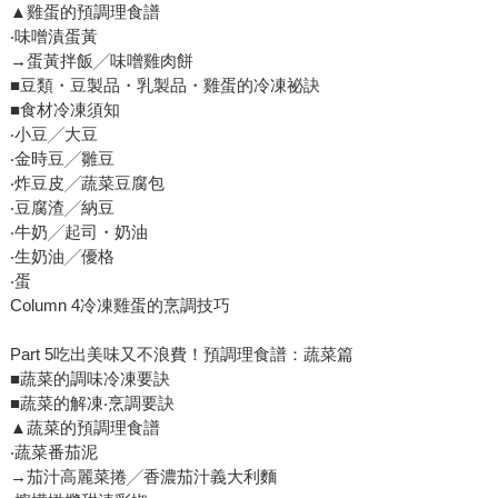
▲雞蛋的預調理食譜
‧味噌漬蛋黃
→蛋黃拌飯╱味噌雞肉餅
■豆類・豆製品・乳製品・雞蛋的冷凍祕訣
■食材冷凍須知
‧小豆╱大豆
‧金時豆╱雛豆
‧炸豆皮╱蔬菜豆腐包
‧豆腐渣╱納豆
‧牛奶╱起司・奶油
‧生奶油╱優格
‧蛋
Column 4冷凍雞蛋的烹調技巧
Part 5吃出美味又不浪費！預調理食譜：蔬菜篇
■蔬菜的調味冷凍要訣
■蔬菜的解凍‧烹調要訣
▲蔬菜的預調理食譜
‧蔬菜番茄泥
→茄汁高麗菜捲╱香濃茄汁義大利麵