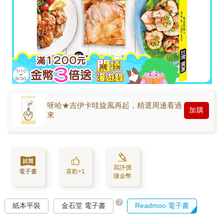
呀哈★吉伊卡哇旋風再起，精選周邊看過
加購
來
寫評價
電子書
喜歡+1
賺金幣
?
紙本平裝
金石堂 電子書
Readmoo 電子書