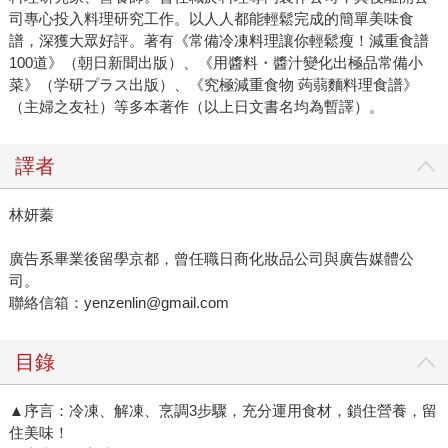
司專心投入料理研究工作。以人人都能輕鬆完成的簡單美味食
譜，深獲大眾好評。著有《常備冷凍料理讓你輕鬆瘦！減重食譜
100道》（朝日新聞出版）、《用醬料・醬汁變化出極品常備小
菜》（学研プラス出版）、《究極減重食物 蒟蒻麵料理食譜》
（主婦之友社）等多本著作（以上日文書名均為暫譯）。
譯者
林妍蓁
廣告系畢業後留學京都，曾任職日商化妝品公司與廣告媒體公
司。
聯絡信箱：yenzenlin@gmail.com
目錄
▲序言：冷凍、解凍、烹調3步驟，充分運用食材，鎖住營養，留
住美味！