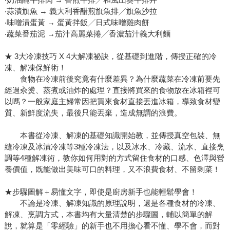
‧蒜漬旗魚 → 義大利香醋煎旗魚排╱旗魚沙拉
‧味噌漬蛋黃 → 蛋黃拌飯╱日式味噌雞肉餅
‧蔬菜番茄泥 →茄汁高麗菜捲╱香濃茄汁義大利麵
★ 3大冷凍技巧 X 4大解凍祕訣，從基礎到進階，傳授正確的冷
凍、解凍保鮮術！
食物在冷凍前後究竟有什麼差異？為什麼蔬菜在冷凍前要先
經過汆燙、蒸煮或油炸的處理？直接將買來的食物放在冰箱裡可
以嗎？一般家庭主婦常因把買來食材直接丟進冰箱，導致食材變
質、新鮮度流失，最後只能丟棄，造成無謂的浪費。
本書從冷凍、解凍的基礎知識開始教，並傳授真空包裝、無
縫冷凍及冰漬冷凍等3種冷凍法，以及冰水、冷藏、流水、直接烹
調等4種解凍術，教你如何用對的方式留住食材的口感、色澤與營
養價值，既能做出美味可口的料理，又不浪費食材、不留剩菜！
★步驟圖解＋易懂文字，即使是廚房新手也能輕鬆學會！
不論是冷凍、解凍知識的原理說明，還是各種食材的冷凍、
解凍、烹調方式，本書均有大量清楚的步驟圖，輔以簡單的解
說，就算是「零經驗」的新手也不用擔心看不懂、學不會，而對