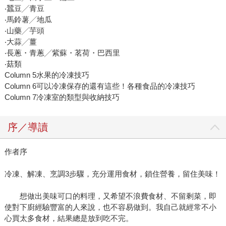
‧蠶豆╱青豆
‧馬鈴薯╱地瓜
‧山藥╱芋頭
‧大蒜╱薑
‧長蔥・青蔥╱紫蘇・茗荷・巴西里
‧菇類
Column 5水果的冷凍技巧
Column 6可以冷凍保存的還有這些！各種食品的冷凍技巧
Column 7冷凍室的類型與收納技巧
序／導讀
作者序
冷凍、解凍、烹調3步驟，充分運用食材，鎖住營養，留住美味！
想做出美味可口的料理，又希望不浪費食材、不留剩菜，即
使對下廚經驗豐富的人來說，也不容易做到。我自己就經常不小
心買太多食材，結果總是放到吃不完。