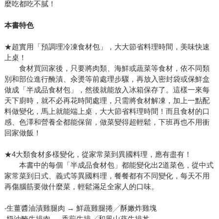
麼吃都吃不膩！
本書特色
★超實用「預調理冷凍食材包」，大大節省料理時間，美味快速
上桌！
食材買回家後，只要將肉類、海鮮或蔬菜等食材，依不同類
別和部位進行醃漬、汆燙等前處理步驟，再放入密封袋或保鮮盒
做成「半成品食材包」，然後就能放入冰箱保存了。這樣一來每
天下廚時，就不必再花時間處理，只需將食材解凍，加上一點配
料做變化，馬上就能端上桌，大大節省料理時間！而且食材的口
感、色澤和營養全都能保留，做菜變得超輕鬆，下班再也不用衝
回家做飯！
★4大類食材多樣變化，從家常菜到異國料理，應有盡有！
本書中的每個「半成品食材包」都能變化出2道菜色，從中式
家常菜到日式、義式等異國料理，餐餐都有不同變化，每天不用
再傷腦筋要做什麼菜，輕鬆滿足全家人的口味。
‧生薑醬油漬雞腿肉 → 鮮蔬雞腿捲╱酥嫩炸雞塊
‧奶油醃牛排肉 → 香煎牛排╱和風山葵牛排丼