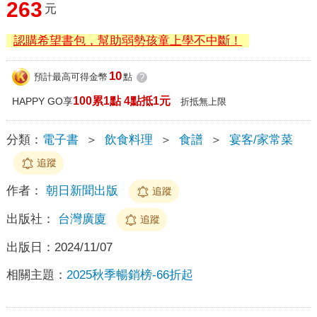
263
元
認購希望書包，幫助弱勢孩童上學不中斷！
10
預計最高可得金幣
點
?
100累1點 4點抵1元
HAPPY GO享
折抵無上限
分類：
電子書
＞
飲食料理
＞
食譜
＞
宴客/家常菜
追蹤
作者：
朝日新聞出版
追蹤
出版社：
台灣廣廈
追蹤
出版日：
2024/11/07
相關主題：
2025秋季暢銷榜-66折起