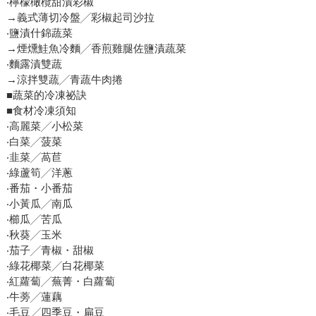
‧檸檬橄欖甜漬彩椒
→義式薄切冷盤╱彩椒起司沙拉
‧鹽漬什錦蔬菜
→煙燻鮭魚冷麵╱香煎雞腿佐鹽漬蔬菜
‧麵露漬雙蔬
→涼拌雙蔬╱青蔬牛肉捲
■蔬菜的冷凍祕訣
■食材冷凍須知
‧高麗菜╱小松菜
‧白菜╱菠菜
‧韭菜╱萵苣
‧綠蘆筍╱洋蔥
‧番茄・小番茄
‧小黃瓜╱南瓜
‧櫛瓜╱苦瓜
‧秋葵╱玉米
‧茄子╱青椒・甜椒
‧綠花椰菜╱白花椰菜
‧紅蘿蔔╱蕪菁・白蘿蔔
‧牛蒡╱蓮藕
‧毛豆╱四季豆・扁豆