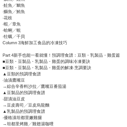
‧鮭魚╱鯛魚
‧鰤魚╱鮪魚
‧花枝
‧蝦╱章魚
‧蛤蜊╱蜆
‧牡蠣╱干貝
Column 3海鮮加工食品的冷凍技巧
Part 4新手也能一看就懂！預調理食譜：豆類・乳製品・雞蛋篇
■豆類・豆製品・乳製品・雞蛋的調味冷凍要訣
■豆類・豆製品・乳製品・雞蛋的解凍‧烹調要訣
▲豆類的預調理食譜
‧油漬鷹嘴豆
→綜合辛香料沙拉╱鷹嘴豆番茄湯
▲豆製品的預調理食譜
‧甜漬油豆皮
→豆皮壽司╱豆皮烏龍麵
▲乳製品的預調理食譜
‧優格漬坦都里嫩雞腿
→坦都里烤雞╱雞翅湯咖哩