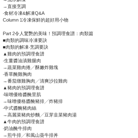
→直接烹調
‧食材冷凍&解凍Q&A
Column 1冷凍保鮮的超好用小物
Part 2令人驚艷的美味！預調理食譜：肉類篇
■肉類的調味冷凍要訣
■肉類的解凍‧烹調要訣
▲雞肉的預調理食譜
‧生薑醬油漬雞腿肉
→蔬菜雞肉捲╱酥嫩炸雞塊
‧香草醃雞胸肉
→番茄燉雞胸肉╱清爽沙拉雞肉
▲豬肉的預調理食譜
‧味噌優格醬醃里肌
→味噌優格醬醃豬排╱炸豬排
‧中式醬醃豬肉絲
→高麗菜豬肉炒麵╱豆芽韭菜豬肉湯
▲牛肉的預調理食譜
‧奶油醃牛排肉
→煎牛排╱和風山葵牛排丼