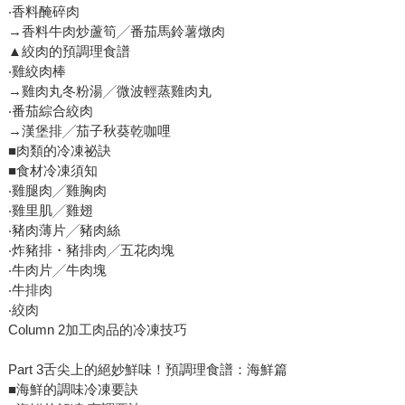
‧香料醃碎肉
→香料牛肉炒蘆筍╱番茄馬鈴薯燉肉
▲絞肉的預調理食譜
‧雞絞肉棒
→雞肉丸冬粉湯╱微波輕蒸雞肉丸
‧番茄綜合絞肉
→漢堡排╱茄子秋葵乾咖哩
■肉類的冷凍祕訣
■食材冷凍須知
‧雞腿肉╱雞胸肉
‧雞里肌╱雞翅
‧豬肉薄片╱豬肉絲
‧炸豬排・豬排肉╱五花肉塊
‧牛肉片╱牛肉塊
‧牛排肉
‧絞肉
Column 2加工肉品的冷凍技巧
Part 3舌尖上的絕妙鮮味！預調理食譜：海鮮篇
■海鮮的調味冷凍要訣