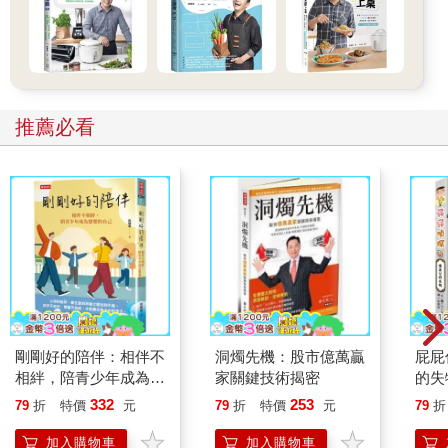
推薦必看
剛剛好的陪伴：相伴不
洞燭先機：股市億萬贏
屁屁
相絆，陪青少年成為想
家關鍵技術揭密
的失
要的自己
332
253
79
折
特價
元
79
折
特價
元
79
折
加入購物車
加入購物車