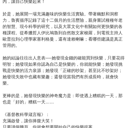
內，讓自己快樂起來！
於是，她展開一場充滿趣味的快樂生活實驗。帶著幽默和洞察
力，魯賓循序記錄了這十二個月的生活歷險，親身嘗試種種年老
的智慧、現今科學的研究，以及大眾文化中有關如何更快樂的各
種課程。從希臘哲人伊比鳩魯到自然散文家梭羅，到電視主持人
歐普拉到心理學家塞利格曼，還有達賴喇嘛；看哪些建議是真正
管用的。
她的結論往往出人意表──她發現金錢的確能買到快樂，只要花得
明智；她發現如果你認為自己是快樂的，你就能快樂；她發現挑
戰是快樂的活力泉源；她發現「正確的吵架」甚至比不吵架好；
她發現失敗中也藏有樂趣；還發現當我們有所成長時，就會快
樂。
更棒的是，她發現快樂的神奇魔力是：即使遇上糟糕的一天，那
也是「好的」糟糕一天……
《基督教科學箴言報》：
充滿啟發，讓你捧腹大笑！
只要讀個幾頁，你就會想要開始自己的快樂提案。