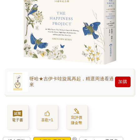
呀哈★吉伊卡哇旋風再起，精選周邊看過
加購
來
寫評價
電子書
喜歡+1
賺金幣
?