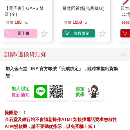
【電子書】GAPS 禁
驀然回首(藍光典藏版)
日本
區 (全)
DC
Y62
105
1550
特價
元
特價
元
5990
電子書
預購限定
訂購/退換貨須知
加入金石堂 LINE 官方帳號『完成綁定』，隨時掌握出貨動
態：
提醒您！！
金石堂及銀行均不會請您操作ATM! 如接獲電話要求您前往
ATM提款機，請不要聽從指示，以免受騙上當！