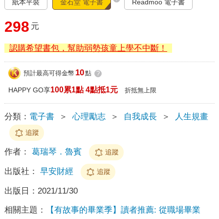
紙本平裝
金石堂 電子書
Readmoo 電子書
298
元
認購希望書包，幫助弱勢孩童上學不中斷！
10
預計最高可得金幣
點
?
100累1點 4點抵1元
HAPPY GO享
折抵無上限
分類：
電子書
＞
心理勵志
＞
自我成長
＞
人生規畫
追蹤
作者：
葛瑞琴．魯賓
追蹤
出版社：
早安財經
追蹤
出版日：
2021/11/30
相關主題：
【有故事的畢業季】讀者推薦: 從職場畢業