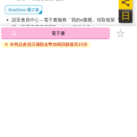
員
日
請至會員中心→電子書服務「我的e書櫃」領取複製『兌換
碼』至電子書服務商Readmoo進行兌換。
電子書
退換貨須知：
※ 本商品會員日滿額金幣加碼回饋最高15倍
因版權保護，您在金石堂所購買的電子書僅能以金石堂專屬
的閱讀軟體開啟閱讀，無法以其他閱讀器或直接下載檔案。
依據「消費者保護法」第19條及行政院消費者保護處公告之
「通訊交易解除權合理例外情事適用準則」，非以有形媒介
提供之數位內容或一經提供即為完成之線上服務，經消費者
事先同意始提供。（如：電子書、電子雜誌、下載版軟體、
虛擬商品…等），
不受「網購服務需提供七日鑑賞期」的限
制
。為維護您的權益，建議您先使用「試閱」功能後再付款
購買。