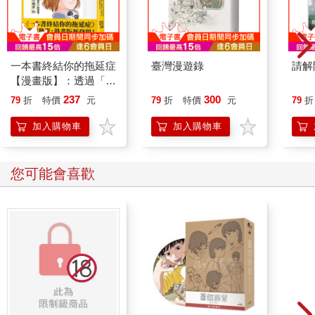
一本書終結你的拖延症
臺灣漫遊錄
請解
【漫畫版】：透過「小
行動」打開大腦的行動
237
300
79
折
特價
元
79
折
特價
元
79
折
開關，懶人也能變身
「行動派」的37個科
加入購物車
加入購物車
學方法
您可能會喜歡