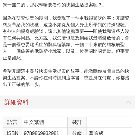
獨一無二的，那我幹嘛要看你的快樂生活提案呢？」
因為在研究快樂的期間，我發現了一件令我很驚訝的事︰閱讀資
料所帶給我的收穫，遠遠不如從某個人身上所學到的特殊經驗。
有些人的親身經驗談，遠比其他論點重要——即使我和這些人沒
有任何共同點。比方說，我怎麼也沒想到給我最關鍵啟發的，會
是一個罹患妥瑞氏症的辭典編纂家、一個二十來歲的結核病聖
人、一個偽善的俄羅斯小說家，以及一位美國開國元勳。但事實
正是如此。
希望閱讀這本關於快樂生活提案的故事，能激勵你展開自己的快
樂生活提案。不論你在何時讀到這本書，或是身在何處，你都踏
出了正確的第一步。
詳細資料
語言
中文繁體
裝訂
ISBN
9789869932981
分級
普通級