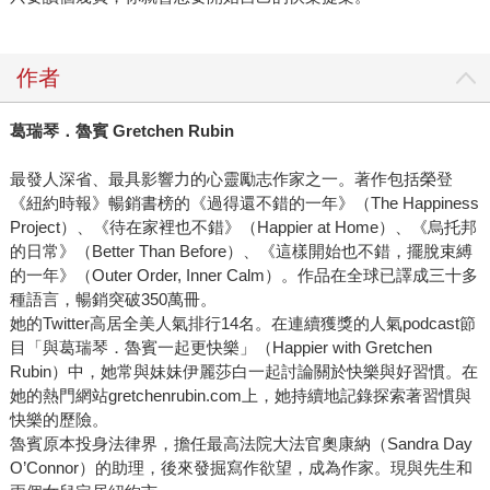
作者
葛瑞琴．魯賓 Gretchen Rubin
最發人深省、最具影響力的心靈勵志作家之一。著作包括榮登
《紐約時報》暢銷書榜的《過得還不錯的一年》（The Happiness
Project）、《待在家裡也不錯》（Happier at Home）、《烏托邦
的日常》（Better Than Before）、《這樣開始也不錯，擺脫束縛
的一年》（Outer Order, Inner Calm）。作品在全球已譯成三十多
種語言，暢銷突破350萬冊。
她的Twitter高居全美人氣排行14名。在連續獲獎的人氣podcast節
目「與葛瑞琴．魯賓一起更快樂」（Happier with Gretchen
Rubin）中，她常與妹妹伊麗莎白一起討論關於快樂與好習慣。在
她的熱門網站gretchenrubin.com上，她持續地記錄探索著習慣與
快樂的歷險。
魯賓原本投身法律界，擔任最高法院大法官奧康納（Sandra Day
O’Connor）的助理，後來發掘寫作欲望，成為作家。現與先生和