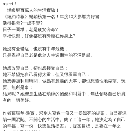
roject！
一場喚醒百萬人的生活實驗！
《紐約時報》暢銷榜第一名！年度10大影響力好書
活得很悶?一成不變?
日子一團糟，老是疲於奔命?
幸福快樂，好像都沒有降臨在你身上?
她沒有憂鬱症，也沒有中年危機，
只是覺得自己老是處於人生週期性的不滿足感。
她想改變自己，卻也想接受自己；
她不希望把自己看得太重，但又很看重自己；
她想善加利用時間，做點有意義的大事，卻也想隨性地晃蕩、玩
耍、無所是事；
結果呢？她總是生活在瑣碎的抱怨和叫囂中，無法領略自己所擁
有的一切美好。
作者葛瑞琴‧魯賓，幫別人寫過一份又一份漂亮的提案，自己卻深
陷一團混亂、不開心的生活中。夠了！這一年，她決定為了自己
的幸福，寫一份「快樂生活提案」，提案目標，是要在一年之