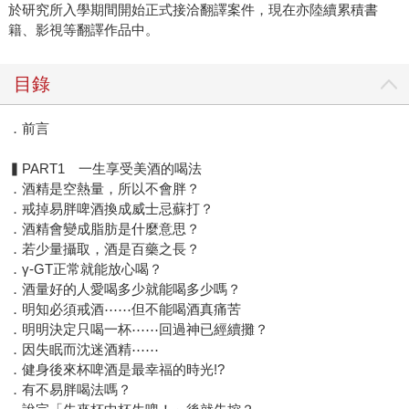
於研究所入學期間開始正式接洽翻譯案件，現在亦陸續累積書
籍、影視等翻譯作品中。
目錄
．前言
▍PART1 一生享受美酒的喝法
．酒精是空熱量，所以不會胖？
．戒掉易胖啤酒換成威士忌蘇打？
．酒精會變成脂肪是什麼意思？
．若少量攝取，酒是百藥之長？
．γ-GT正常就能放心喝？
．酒量好的人愛喝多少就能喝多少嗎？
．明知必須戒酒⋯⋯但不能喝酒真痛苦
．明明決定只喝一杯⋯⋯回過神已經續攤？
．因失眠而沈迷酒精⋯⋯
．健身後來杯啤酒是最幸福的時光!?
．有不易胖喝法嗎？