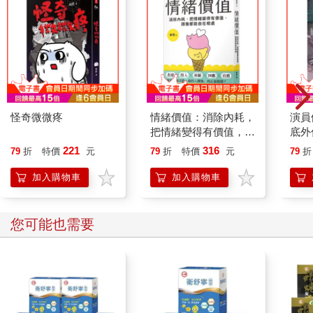
怪奇微微疼
情緒價值：消除內耗，
演員
把情緒變得有價值，跟
底外
誰都能自在相處
221
316
79
折
特價
元
79
折
特價
元
79
折
加入購物車
加入購物車
您可能也需要