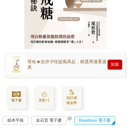
呀哈★吉伊卡哇旋風再起，精選周邊看過
加購
來
寫評價
電子書
喜歡+1
賺金幣
?
紙本平裝
金石堂 電子書
Readmoo 電子書