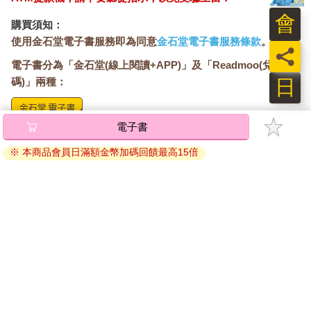
會
購買須知：
使用金石堂電子書服務即為同意
金石堂電子書服務條款
。
員
電子書分為「金石堂(線上閱讀+APP)」及「Readmoo(兌換
日
碼)」兩種：
電子書
將儲存於會員中心→電子書服務「我的e書櫃」，點選線上
閱讀直接開啟閱讀。
※ 本商品會員日滿額金幣加碼回饋最高15倍
線上閱讀：
建議使用Chrome、Microsoft Edge 有較佳的線上瀏覽效
果， iOS 16 或以上版本，Android 6.0 以上版本，建議裝
置有6GB以上的記憶體，至少有 30 MB以上的容量。
離線閱讀：
APP下載：
iOS
Android
安裝電子書APP後，請依照提示登入「會員中心」→「我
的E書櫃」→「電子書APP通行碼/載具管理」，取得通行
碼再登入下載您所購買的電子書。完成下載後，點選任一