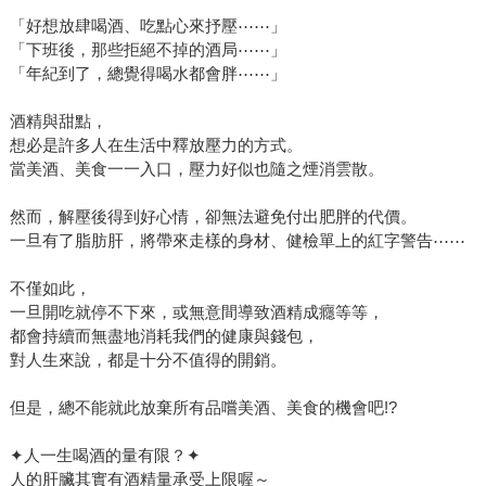
「好想放肆喝酒、吃點心來抒壓⋯⋯」
「下班後，那些拒絕不掉的酒局⋯⋯」
「年紀到了，總覺得喝水都會胖⋯⋯」
酒精與甜點，
想必是許多人在生活中釋放壓力的方式。
當美酒、美食一一入口，壓力好似也隨之煙消雲散。
然而，解壓後得到好心情，卻無法避免付出肥胖的代價。
一旦有了脂肪肝，將帶來走樣的身材、健檢單上的紅字警告⋯⋯
不僅如此，
一旦開吃就停不下來，或無意間導致酒精成癮等等，
都會持續而無盡地消耗我們的健康與錢包，
對人生來說，都是十分不值得的開銷。
但是，總不能就此放棄所有品嚐美酒、美食的機會吧!?
✦人一生喝酒的量有限？✦
人的肝臟其實有酒精量承受上限喔～