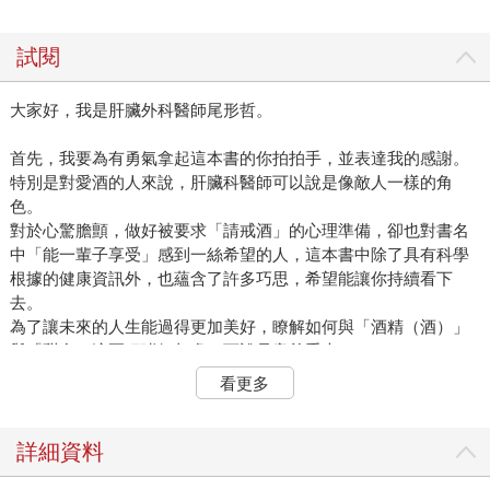
試閱
大家好，我是肝臟外科醫師尾形哲。
首先，我要為有勇氣拿起這本書的你拍拍手，並表達我的感謝。
特別是對愛酒的人來說，肝臟科醫師可以說是像敵人一樣的角
色。
對於心驚膽顫，做好被要求「請戒酒」的心理準備，卻也對書名
中「能一輩子享受」感到一絲希望的人，這本書中除了具有科學
根據的健康資訊外，也蘊含了許多巧思，希望能讓你持續看下
去。
為了讓未來的人生能過得更加美好，瞭解如何與「酒精（酒）」
與「甜食」這兩項嗜好相處，可說是意義重大。
酒和甜食有三個共同點。
看更多
第一點，就是入口後會感受到幸福。
炎炎夏日中的生啤酒，會給人一種暢快及微醺的感受；下班後拖
詳細資料
著疲憊身軀，在回家路途中所買的便利商店甜點，則會帶來令人