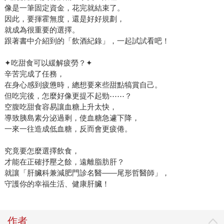
像是一筆固定資金，花完就結束了。
因此，要揮霍無度，還是好好規劃，
就成為很重要的選擇。
跟著書中介紹到的「飲酒紀錄」，一起試試看吧！
✦吃甜食可以緩解疲勞？✦
辛苦完成了任務，
在身心感到疲憊時，總想要來些甜點犒賞自己。
但吃完後，怎麼好像更提不起勁⋯⋯？
空腹吃甜食容易讓血糖上升太快，
導致胰島素分泌過剩，使血糖急遽下降，
一來一往造成低血糖，反而會更疲倦。
究竟要怎麼選擇飲食，
才能在正確抒壓之餘，遠離脂肪肝？
就讓「肝臟科兼減肥門診名醫——尾形哲醫師」，
守護你的幸福生活、健康肝臟！
作者