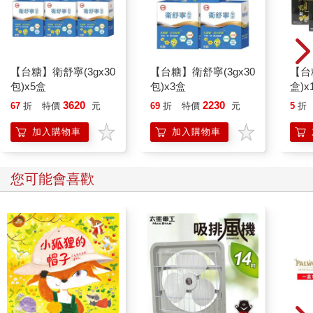
【台糖】衛舒寧(3gx30
【台糖】衛舒寧(3gx30
【台
包)x5盒
包)x3盒
盒)x
3620
2230
67
折
特價
元
69
折
特價
元
5
折
加入購物車
加入購物車
您可能會喜歡