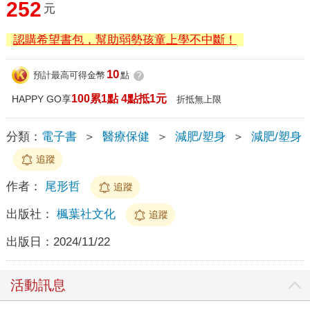
252
元
認購希望書包，幫助弱勢孩童上學不中斷！
10
預計最高可得金幣
點
?
100累1點 4點抵1元
HAPPY GO享
折抵無上限
分類：
電子書
＞
醫療保健
＞
減肥/塑身
＞
減肥/塑身
追蹤
作者：
尾形哲
追蹤
出版社：
楓葉社文化
追蹤
出版日：
2024/11/22
活動訊息