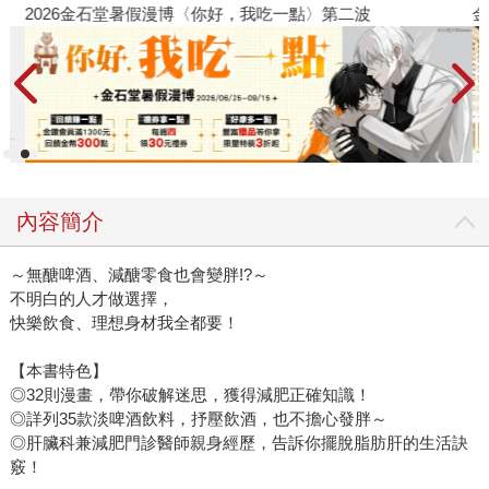
2026金石堂暑假漫博〈你好，我吃一點〉第二波
金
內容簡介
～無醣啤酒、減醣零食也會變胖!?～
不明白的人才做選擇，
快樂飲食、理想身材我全都要！
【本書特色】
◎32則漫畫，帶你破解迷思，獲得減肥正確知識！
◎詳列35款淡啤酒飲料，抒壓飲酒，也不擔心發胖～
◎肝臟科兼減肥門診醫師親身經歷，告訴你擺脫脂肪肝的生活訣
竅！