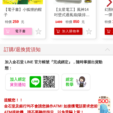
【電子書】小狐狸的帽
【太星電工】風神14
幻獸
子
吋壁式通風扇(吸排風
一彈 
機)
Pal
259
850
特價
元
特價
元
特價
1499
盒）
電子書
加入購物車
訂購/退換貨須知
加入金石堂 LINE 官方帳號『完成綁定』，隨時掌握出貨動
態：
提醒您！！
金石堂及銀行均不會請您操作ATM! 如接獲電話要求您前往
ATM提款機，請不要聽從指示，以免受騙上當！