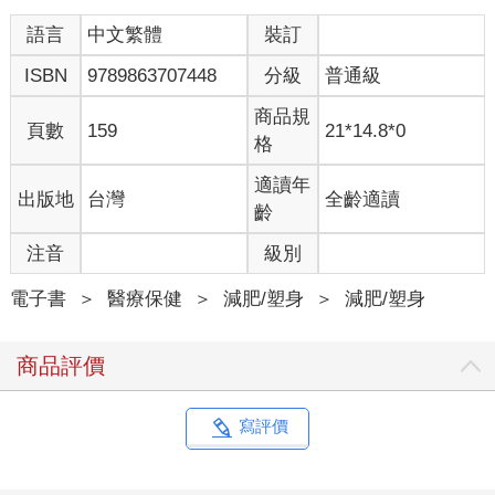
滿足的甜蜜與香氣。酒精與甜食是一種讓人感激的存在，讓我們
忘卻一天的壓力。
語言
中文繁體
裝訂
第二點，是令人難以抗拒。
ISBN
9789863707448
分級
普通級
難以抗拒特定事物的狀態，就稱為「成癮症」。
酒精和甜食就和賭博與藥物一樣。從「偶爾」接觸進化成「每
商品規
天」，攝取量也漸漸增加。最後甚至可能使我們無法靠一己之力
頁數
159
21*14.8*0
格
抗拒，引發精神疾病。
第三點，則是引發肝功能異常的原因。
適讀年
出版地
台灣
全齡適讀
大家都知道飲酒過量是造成肝功能異常的原因。但也許有些人不
齡
知道，甜食和酒一樣，會對肝造成傷害。有三分之一的成人，即
便不喝酒，卻也患有脂肪肝。徹底推翻了「只有喝酒的人，肝才
注音
級別
會不好」這個我們習以為常的概念。
電子書
＞
醫療保健
＞
減肥/塑身
＞
減肥/塑身
即便如此，我不會要你們「完全戒掉」酒精和甜食。
我認為在減量時必須同時傾聽身體的聲音，才更容易持續下去。
商品評價
身為作者，若大家在看了這本書之後，能繼續享受美酒、甜食，
同時維持健康的肝臟，我可以說是再高興不過了。
寫評價
肝臟外科醫師 尾形哲