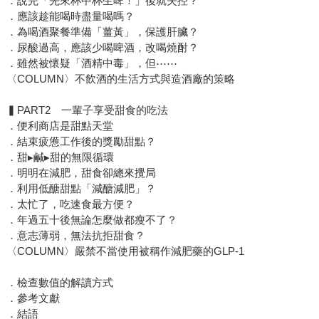
．說完「先來杯中杯生啤！」後就失控？
．應該趁能喝時盡量喝嗎？
．為喝酒聚餐準備「薑黃」，保護肝臟？
．尿酸過高，應該少喝啤酒，改喝燒酎？
．雖然被懷疑「酒精中毒」，但⋯⋯
〈COLUMN〉不飲酒的生活方式與造酒廠的策略
▍PART2 一輩子享受甜食的吃法
．便利商店是甜點天堂
．結束疲憊工作後的獎勵甜點？
．甜▸鹹▸甜的無限循環
．明明在減肥，甜食卻總來攪局
．利用低醣甜點「減醣減肥」？
．太忙了，吃速食最方便？
．年過五十後無論怎麼做都瘦不了？
．意志薄弱，無法抗拒甜食？
〈COLUMN〉嚴禁不當使用被稱作減肥藥的GLP-1
．檢查數值的解讀方式
．參考文獻
．結語