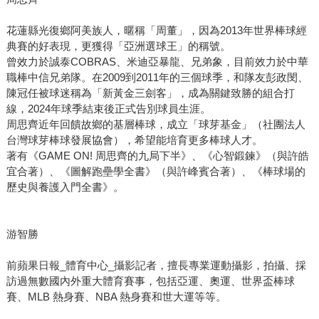
花蓮縣光復鄉阿美族人，暱稱「周董」，因為2013年世界棒球經
典賽的好表現，更獲得「亞洲選球王」的稱號。
曾效力於誠泰COBRAS、米迪亞暴龍、兄弟象，目前效力於中華
職棒中信兄弟隊。在2009到2011年的三個球季，和隊友彭政閔、
陳冠任被球迷稱為「新黃金三劍客」，成為關鍵致勝的組合打
線，2024年球季結束後正式告別球員生涯。
周思齊近年回饋故鄉的基層棒球，成立「球芽基金」（社團法人
台灣球芽棒球發展協會），希望能培育更多棒球人才。
著有《GAME ON! 周思齊的九局下半》、《心智鍛鍊》（與許皓
宜合著）、《圖解跑壘學全書》（與許峰賓合著）、《棒球場的
歷史與養護入門全書》。
游智勝
前蘋果日報_體育中心_攝影記者，擅長專業運動攝影，拍攝、採
訪過無數國內外重大體育賽事，包括亞運、奧運、世界盃棒球
賽、MLB 熱身賽、NBA 熱身賽和世大運等等。