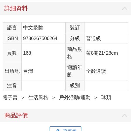
詳細資料
語言
中文繁體
裝訂
ISBN
9786267506264
分級
普通級
商品規
頁數
168
菊8開21*28cm
格
適讀年
出版地
台灣
全齡適讀
齡
注音
級別
電子書
＞
生活風格
＞
戶外活動/運動
＞
球類
商品評價