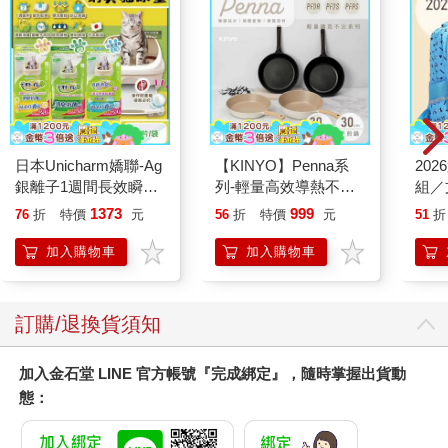
日本Unicharm嬌聯-Ag
【KINYO】Penna系
20
銀離子1週間長效瞬吸
列-輕量高效導熱不沾
組／
乾爽寵物消臭大師貓尿
平煎鍋30cm
1373
999
76
折
特價
元
56
折
特價
元
51
折
墊20片/袋(大容量吸水
防滲漏貓尿布/可觀察
加入購物車
加入購物車
尿色貓潔墊補充包/本
品不含貓砂盆)
訂購/退換貨須知
加入金石堂 LINE 官方帳號『完成綁定』，隨時掌握出貨動
態：