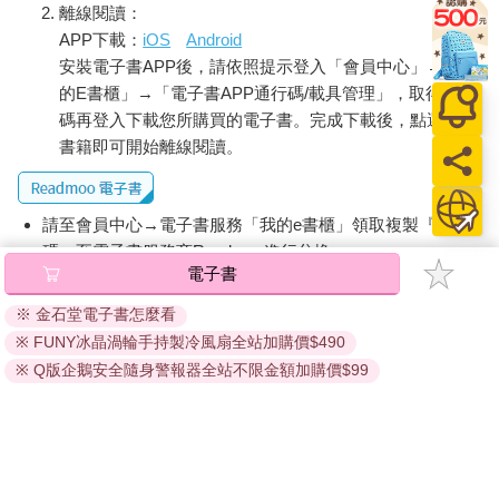
離線閱讀：
APP下載：
iOS
Android
安裝電子書APP後，請依照提示登入「會員中心」→「我
的E書櫃」→「電子書APP通行碼/載具管理」，取得通行
碼再登入下載您所購買的電子書。完成下載後，點選任一
書籍即可開始離線閱讀。
請至會員中心→電子書服務「我的e書櫃」領取複製『兌換
碼』至電子書服務商Readmoo進行兌換。
電子書
退換貨須知：
※ 金石堂電子書怎麼看
因版權保護，您在金石堂所購買的電子書僅能以金石堂專屬
※ FUNY冰晶渦輪手持製冷風扇全站加購價$490
的閱讀軟體開啟閱讀，無法以其他閱讀器或直接下載檔案。
依據「消費者保護法」第19條及行政院消費者保護處公告之
※ Q版企鵝安全隨身警報器全站不限金額加購價$99
「通訊交易解除權合理例外情事適用準則」，非以有形媒介
提供之數位內容或一經提供即為完成之線上服務，經消費者
事先同意始提供。（如：電子書、電子雜誌、下載版軟體、
虛擬商品…等），
不受「網購服務需提供七日鑑賞期」的限