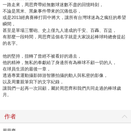
一路走來，周思齊帶給無數球迷數不盡的回憶時刻，
不論是黑米、黑象事件帶來的沉痛低谷，
或是2013經典賽棒打田中將大，讓所有台灣球迷為之瘋狂的希望
瞬間，
甚至是單場三響砲、史上僅九人達成的千安、百轟、百盜，
有那麼一段時間，周思齊這個名字就是大家說起棒球時總會提起
的名字。
他的堅持，扭轉了曾經不被看好的過去，
他的精神，無私的奉獻給了身邊所有為棒球不顧一切的人，
在球員生涯的最後一章，
透過專業運動攝影師游智勝拍攝的動人與私密的影像，
以及周董親筆寫下的文字紀錄，
讓我們一起再一次回顧，屬於周思齊和我們共同走過的棒球歲
月。
作者
周思齊