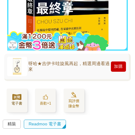
呀哈★吉伊卡哇旋風再起，精選周邊看過
加購
來
寫評價
電子書
喜歡+1
賺金幣
精裝
Readmoo 電子書