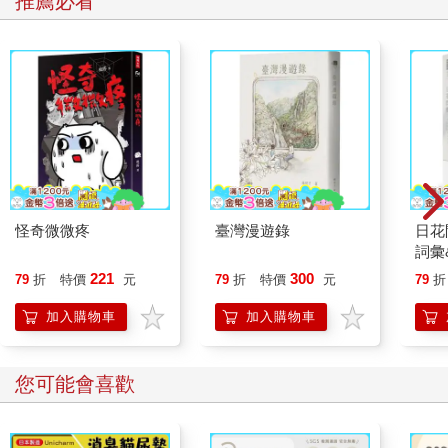
推薦必看
怪奇微微疼
臺灣漫遊錄
日花
詞彙
221
300
79
折
特價
元
79
折
特價
元
79
折
加入購物車
加入購物車
您可能會喜歡