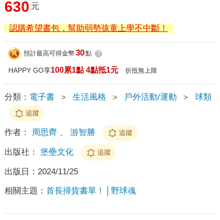
630
元
認購希望書包，幫助弱勢孩童上學不中斷！
30
預計最高可得金幣
點
?
100累1點 4點抵1元
HAPPY GO享
折抵無上限
分類：
電子書
＞
生活風格
＞
戶外活動/運動
＞
球類
追蹤
作者：
周思齊
、
游智勝
追蹤
出版社：
堡壘文化
追蹤
出版日：
2024/11/25
相關主題：
首長掃貨書單！
野球魂