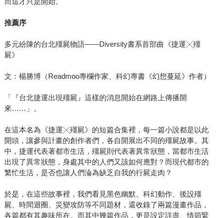
而這才只是開始。
推薦序
多元紛陳的台北殭屍物語——Diversity書系首部曲《捷運╳殭
屍》
文：楊勝博（Readmoo專欄作家、科幻專書《幻想蔓延》作者）
「『台北捷運出現殭屍』這樣的消息開始在網路上傳播開
來……」。
在這本名為《捷運╳殭屍》的短篇合集裡，每一篇小說都是以此
開頭，讓參與計畫的創作者們，各自開展出不同的殭屍故事。其
中，捷運代表著都市生活，殭屍則代表著異常狀態，當都市生活
出現了異常狀態，身處其中的人們又該如何應對？而現代都市的
繁忙生活，是否也讓人們淪為缺乏自我的行屍走肉？
於是，在這些故事裡，我們看見黑色幽默、科幻動作、後設殭
屍、時間迴圈、災變攻防等不同題材，還收錄了兩篇漫畫作品，
各篇都有其趣味所在。而其中幾篇作品，更是設定詳盡、情節緊