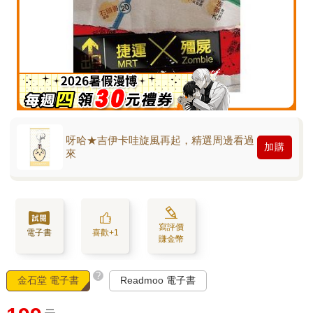
呀哈★吉伊卡哇旋風再起，精選周邊看過
加購
來
寫評價
電子書
喜歡+1
賺金幣
?
金石堂 電子書
Readmoo 電子書