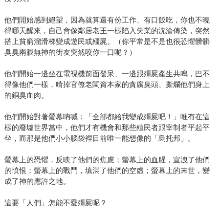
他們開始感到絕望，因為就算還有份工作、有口飯吃，你也不曉
得哪天醒來，自己會像鄰居老王一樣陷入失業的沈淪傳染，突然
搭上貧窮溜滑梯變成遊民或殭屍。（你平常是不是也很恐懼髒髒
臭臭兩眼無神的街友突然咬你一口呢？）
他們開始一邊坐在電視機前面發呆、一邊跟殭屍產生共鳴，巴不
得像他們一樣，啃掉官僚老闆資本家的貪腐臭頭、撕爛他們身上
的銅臭血肉。
他們開始對著螢幕吶喊：「全部都給我變成殭屍吧！」唯有在這
樣的廢墟世界當中，他們才有機會和那些殖民者跟宰制者平起平
坐，而那是他們小小腦袋裡目前唯一能想像的「烏托邦」。
螢幕上的恐懼，反映了他們的焦慮；螢幕上的血腥，宣洩了他們
的憤恨；螢幕上的戰鬥，填滿了他們的空虛；螢幕上的末世，變
成了神的應許之地。
這要「人們」怎能不愛殭屍呢？