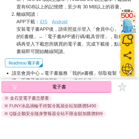
置有6GB以上的記憶體，至少有 30 MB以上的容量。
離線閱讀：
APP下載：
iOS
Android
安裝電子書APP後，請依照提示登入「會員中心」→「我
的E書櫃」→「電子書APP通行碼/載具管理」，取得通行
碼再登入下載您所購買的電子書。完成下載後，點選任一
書籍即可開始離線閱讀。
請至會員中心→電子書服務「我的e書櫃」領取複製『兌換
碼』至電子書服務商Readmoo進行兌換。
電子書
退換貨須知：
※ 金石堂電子書怎麼看
因版權保護，您在金石堂所購買的電子書僅能以金石堂專屬
※ FUNY冰晶渦輪手持製冷風扇全站加購價$490
的閱讀軟體開啟閱讀，無法以其他閱讀器或直接下載檔案。
依據「消費者保護法」第19條及行政院消費者保護處公告之
※ Q版企鵝安全隨身警報器全站不限金額加購價$99
「通訊交易解除權合理例外情事適用準則」，非以有形媒介
提供之數位內容或一經提供即為完成之線上服務，經消費者
事先同意始提供。（如：電子書、電子雜誌、下載版軟體、