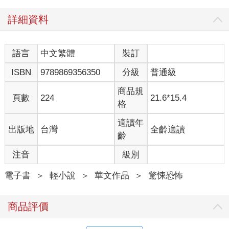
詳細資料
語言
中文繁體
裝訂
ISBN
9789869356350
分級
普通級
商品規
頁數
224
21.6*15.4
格
適讀年
出版地
台灣
全齡適讀
齡
注音
級別
電子書
＞
輕小說
＞
華文作品
＞
驚悚恐怖
商品評價