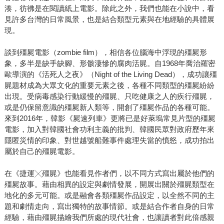
湊，彷彿是在閱讀紙上電影。除此之外，我們也能在小說中，看
見許多台灣的日常風景，也是結合類型元素與在地經驗的具體展
現。
談到殭屍電影（zombie film），相信各位腦海中浮現的殭屍形
象，多半是缺手缺腳、形骸淒慘的腐肉活屍。自1968年喬治羅密
歐導演的《活死人之夜》（Night of the Living Dead），成功讓殭
屍題材成為大眾文化的重要元素之後，各種不同類型的殭屍紛紛
出現。受病毒感染行動緩慢的殭屍、只吃健康之人的疾行殭屍，
或是仍保留意識的殭屍新人類等，開創了殭屍作品的各種可能。
來到2016年，韓影《屍速列車》更將已是好萊塢常見片型的殭屍
電影，加入對韓國社會功利主義的批判、韓國民眾對政府歷年來
隱匿災情的印象、對世越號船難事件處理失當的憤怒，成功拍出
屬於自己的殭屍電影。
在《捷運╳殭屍》也能看見作者們，以不同方式寫出屬於他們的
殭屍故事。藉由相異的設定與劇情發展，開展出關於殭屍類型在
地化的多元可能。或是融會各類殭屍作品設定，以全然不同的主
題和劇情走向，寫出獨特的故事情節。或是結合作者自身的日常
經驗，藉由殭屍描繪我們所處的現代社會，也讓讀者對此倍感親