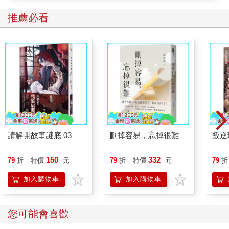
推薦必看
請解開故事謎底 03
刪掉容易，忘掉很難
叛逆
150
332
79
折
特價
元
79
折
特價
元
79
折
加入購物車
加入購物車
您可能會喜歡