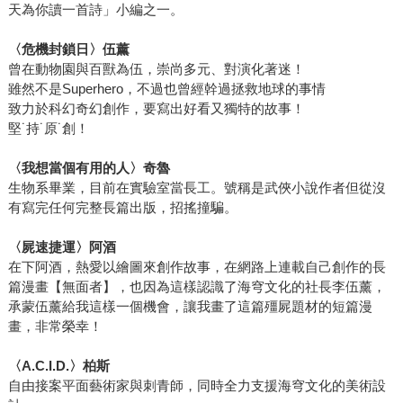
天為你讀一首詩」小編之一。
〈危機封鎖日〉伍薰
曾在動物園與百獸為伍，崇尚多元、對演化著迷！
雖然不是Superhero，不過也曾經幹過拯救地球的事情
致力於科幻奇幻創作，要寫出好看又獨特的故事！
堅˙持˙原˙創！
〈我想當個有用的人〉奇魯
生物系畢業，目前在實驗室當長工。號稱是武俠小說作者但從沒
有寫完任何完整長篇出版，招搖撞騙。
〈屍速捷運〉阿酒
在下阿酒，熱愛以繪圖來創作故事，在網路上連載自己創作的長
篇漫畫【無面者】，也因為這樣認識了海穹文化的社長李伍薰，
承蒙伍薰給我這樣一個機會，讓我畫了這篇殭屍題材的短篇漫
畫，非常榮幸！
〈A.C.I.D.〉柏斯
自由接案平面藝術家與刺青師，同時全力支援海穹文化的美術設