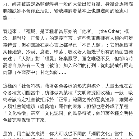
力、經常被設定為類似蝗蟲一般的大量出沒群體、身體會逐漸腐
爛殘缺卻不會停止活動、變成殭屍者基本上也無逆向的痊癒可
能……
看起來，「殭屍」是某種相當原始的「他者」（the Other）概
念。相對於「正常人」的定義而言，這些鬼東西擁有人類的可辨
識特質，但卻無論在身心靈上都早已「不是人類」；它們象徵著
某種殘缺、冷漠、腐敗、墮落，吸收著人類幾乎所有的負面道德
表述；「人類」對「殭屍」嫌棄厭惡、避之唯恐不及，但卻時時
憂慮自身終有一天會（被迫）加入它們的行列，從此變成行屍走
肉卻（在噩夢中）甘之如飴……
這樣的「社會符碼」藉著各色各樣的形式與媒介，大量出現在古
今各種文明圈當中，彷彿做為某種「文明資源回收桶」一般，吸
納著該特定社會被拒斥於「正常」範圍之外的惡臭渣滓，維繫著
人類社會能繼續（虛偽地）運作的表象，但卻也意外成了某種
「文化特徵」甚至「文化認同」的民俗符號，銘印著各種文明特
色被完整保留了下來。
是的，用白話文來講：你大可以從不同的「殭屍文化」當中，反