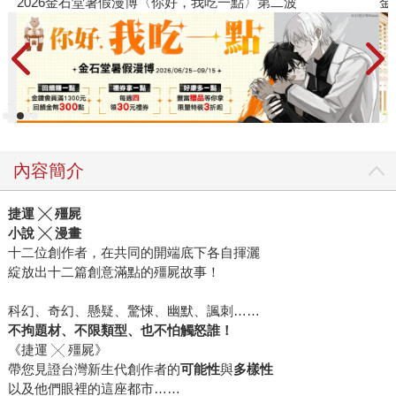
2026金石堂暑假漫博〈你好，我吃一點〉第二波
金
內容簡介
捷運
╳
殭屍
小說
╳
漫畫
十二位創作者，在共同的開端底下各自揮灑
綻放出十二篇創意滿點的殭屍故事！
科幻、奇幻、懸疑、驚悚、幽默、諷刺……
不拘題材、不限類型、也不怕觸怒誰！
《捷運 ╳ 殭屍》
帶您見證台灣新生代創作者的
可能性
與
多樣性
以及他們眼裡的這座都市……