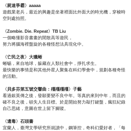
〈屍速爭霸〉aaaaa
遊戲業老兵，最近的興趣是坐著裡面比外面大的時光機，穿梭時
空到處拍照。
〈Zombie. Die. Repeat〉TB Liu
一個略懂影音書畫的閒散高等遊民，
努力將腦海裡盤旋的各種怪想法具現化中。
〈亡民之夜〉大獵蜥
蜥蜴，來自地球，躲藏在人類社會中，掙扎求生。
最快樂的事情是和其他外星人聚集在科幻學會中，規劃各種奇怪
的活動。
〈貝多芬第五號交響曲：殭殭殭殭〉子藝
看過銀英傳之後，發願要變不良中年。等真的來到中年，而且的
確不良之後，頓失人生目標。於是開始努力敲打鍵盤，瘋狂紀錄
自己思緒，意圖在世上留下腳蹤。
〈遺毒〉石頭書
宜蘭人，臺灣文學研究所就讀中，鋼筆控，奇科幻愛好者，「每