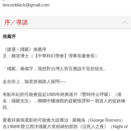
bossinblack@gmail.com
序／導讀
推薦序
《捷運╳殭屍》推薦序
文：難攻博士（【中華科幻學會】理事長兼會長）
「殭屍」兩個字，我想對台灣人而言應該不至於陌生。
走在街上，隨意抓個路人探問──
有點年紀的可能會提起1985年經典港片《暫時停止呼吸》（港
名：殭屍先生），聊聊中國湘西的趕屍怪譚和一眉道人的捉妖橋
段。
愛看好萊塢電影的可能會大談喬治 · 羅梅洛（George Romero）
在1968年豎立西洋殭屍片里程碑的那部《活死人之夜》（Night of