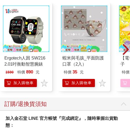
Ergotech人因 SW216
蝦米與毛孩_平面防護
【電
2.01吋衡動智慧腕錶
口罩（2入）
子
890
35
特價
元
特價
元
特價
1590
加入購物車
加入購物車
訂購/退換貨須知
加入金石堂 LINE 官方帳號『完成綁定』，隨時掌握出貨動
態：