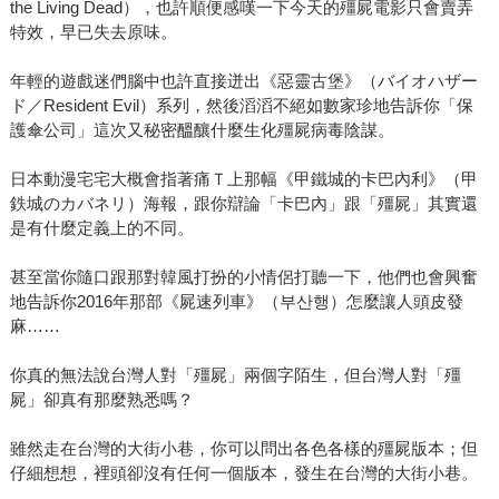
the Living Dead），也許順便感嘆一下今天的殭屍電影只會賣弄
特效，早已失去原味。
年輕的遊戲迷們腦中也許直接迸出《惡靈古堡》（バイオハザー
ド／Resident Evil）系列，然後滔滔不絕如數家珍地告訴你「保
護傘公司」這次又秘密醞釀什麼生化殭屍病毒陰謀。
日本動漫宅宅大概會指著痛Ｔ上那幅《甲鐵城的卡巴內利》（甲
鉄城のカバネリ）海報，跟你辯論「卡巴內」跟「殭屍」其實還
是有什麼定義上的不同。
甚至當你隨口跟那對韓風打扮的小情侶打聽一下，他們也會興奮
地告訴你2016年那部《屍速列車》（부산행）怎麼讓人頭皮發
麻……
你真的無法說台灣人對「殭屍」兩個字陌生，但台灣人對「殭
屍」卻真有那麼熟悉嗎？
雖然走在台灣的大街小巷，你可以問出各色各樣的殭屍版本；但
仔細想想，裡頭卻沒有任何一個版本，發生在台灣的大街小巷。