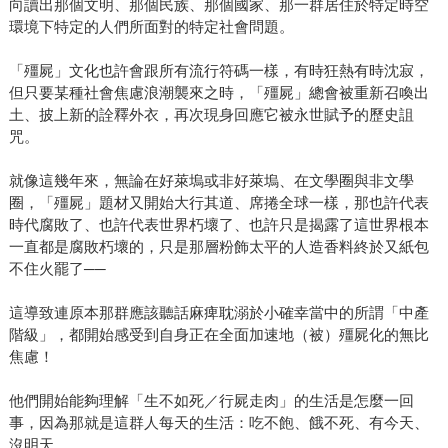
向讀出那個文明、那個民族、那個國家、那一群居住於特定時空
環境下特定的人們所面對的特定社會問題。
「殭屍」文化也許會跟所有流行符碼一樣，有時狂熱有時沈寂，
但只要某種社會焦慮浪潮襲來之時，「殭屍」總會被重新召喚出
土、披上新的詮釋外衣，再次現身回應它被永世賦予的歷史詛
咒。
就像這幾年來，無論在好萊塢或非好萊塢、在文學圈與非文學
圈，「殭屍」題材又開始大行其道、席捲全球一樣，那也許代表
時代腐敗了、也許代表世界朽壞了、也許只是揭露了這世界根本
一直都是腐敗朽壞的，只是那層粉飾太平的人造香料終於又紙包
不住火罷了──
這導致連原本那群應該聽話麻痺耽溺於小確幸當中的所謂「中產
階級」，都開始感受到自身正在全面加速地（被）殭屍化的無比
焦慮！
他們開始能夠理解「生不如死／行屍走肉」的生活是怎麼一回
事，因為那就是這群人每天的生活：吃不飽、餓不死、有今天、
沒明天。