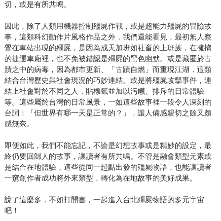
切，或是有所共鳴。
因此，除了人類用機器控制殭屍作戰，或是超能力殭屍的冒險故
事，這類科幻動作片風格作品之外，我們還能看見，最初無人察
覺在車站出現的殭屍，是因為成天加班如社畜的上班族，在擁擠
的捷運車廂裡，也不免被錯認是殭屍的黑色幽默。或是藏匿於古
蹟之中的病毒，因為都市更新、「古蹟自燃」而重現江湖，這類
結合台灣歷史與社會現況的巧妙連結。或是將殭屍攻擊事件，連
結上社會對於不同之人，貼標籤並加以污衊、排斥的日常體驗
等。這些屬於台灣的日常風景，一如這些故事裡一段令人深刻的
台詞：「但世界有哪一天是正常的？」，讓人備感親切之餘又頗
感無奈。
即便如此，我們不能忘記，不論是幻想故事或是精妙的設定，最
終仍要回歸人的故事，讓讀者有所共鳴。不管是融會類型元素或
是結合在地體驗，這些從同一起點出發的殭屍物語，也能讓讀者
一窺創作者成功將外來類型，轉化為在地故事的美好成果。
說了這麼多，不如打開書，一起進入台北殭屍物語的多元宇宙
吧！