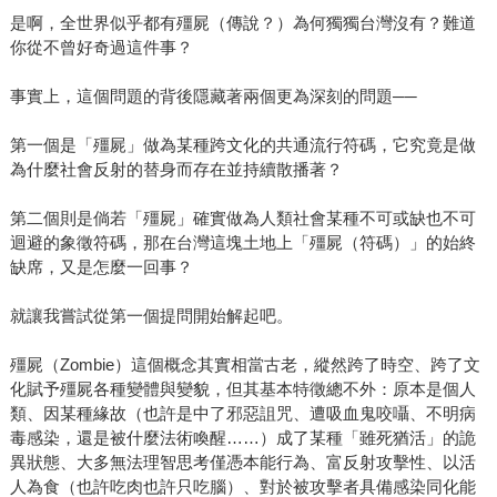
是啊，全世界似乎都有殭屍（傳說？）為何獨獨台灣沒有？難道
你從不曾好奇過這件事？
事實上，這個問題的背後隱藏著兩個更為深刻的問題──
第一個是「殭屍」做為某種跨文化的共通流行符碼，它究竟是做
為什麼社會反射的替身而存在並持續散播著？
第二個則是倘若「殭屍」確實做為人類社會某種不可或缺也不可
迴避的象徵符碼，那在台灣這塊土地上「殭屍（符碼）」的始終
缺席，又是怎麼一回事？
就讓我嘗試從第一個提問開始解起吧。
殭屍（Zombie）這個概念其實相當古老，縱然跨了時空、跨了文
化賦予殭屍各種變體與變貌，但其基本特徵總不外：原本是個人
類、因某種緣故（也許是中了邪惡詛咒、遭吸血鬼咬囁、不明病
毒感染，還是被什麼法術喚醒……）成了某種「雖死猶活」的詭
異狀態、大多無法理智思考僅憑本能行為、富反射攻擊性、以活
人為食（也許吃肉也許只吃腦）、對於被攻擊者具備感染同化能