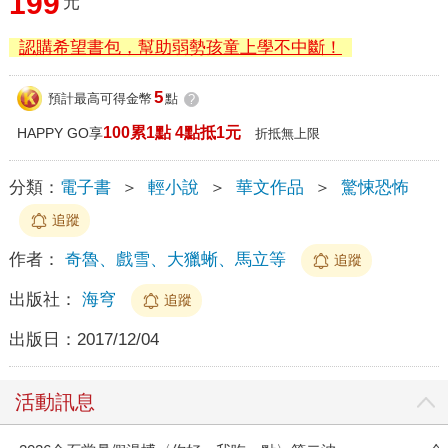
199
元
認購希望書包，幫助弱勢孩童上學不中斷！
5
預計最高可得金幣
點
?
100累1點 4點抵1元
HAPPY GO享
折抵無上限
分類：
電子書
＞
輕小說
＞
華文作品
＞
驚悚恐怖
追蹤
作者：
奇魯、戲雪、大獵蜥、馬立等
追蹤
出版社：
海穹
追蹤
出版日：
2017/12/04
活動訊息