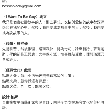
計。
bossinblack@gmail.com
〈I-Want-To-Be-Gay〉馬立
我只是個喜歡聽故事的人；那些夢想、友情與愛情的故事都深深
烙印在我的心中。然後，我想要成為故事中的人；然後，我想要
成為說故事的人。
〈殘體〉得涅修
先是科普，然後推理，繼而武俠，轉為奇幻，跨至新詩，夢迴楚
辭，學的卻是工與農；文字保守派，性喜推敲琢磨，理想職涯乃
各式匠人。
〈殭屍世代〉戲雪
點燃火柴，願小小的光芒照亮這寒冷的世道；
點燃火柴，願你我還有夢想；
點燃火柴。再一次，點燃火柴。
設計 柏斯
自由接案平面藝術家與刺青師，同時全力支援海穹文化的美術設
計。