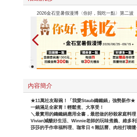
春光ｘ奇幻基地｜全書系展
內容簡介
★11
萬社友敲碗！「我愛Staub鑄鐵鍋」強勢新作★
一鍋滿足全家胃！輕鬆煮、大享受！
＼最實用的鑄鐵鍋應用全書，最想做的秒殺家庭料理
Vivian
減醣好生活、Winnie老師的玩味煮義、維多
莎莎的手作幸福料理、珈常日々雜話曆、肉桂打噴嚏