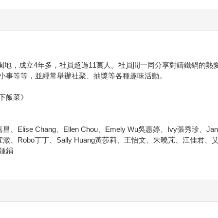
交流園地，成立4年多，社員超過11萬人。社員間一同分享對鑄鐵鍋的
小事等等，並經常舉辦社聚、抽獎等各種趣味活動。
下飯菜》
ddi魏嘉昌、Elise Chang、Ellen Chou、Emely Wu吳惠婷、Ivy張秀珍、J
ang、Ozzy謝宜澂、Robo丁丁、Sally Huang黃莎莉、王怡文、朱
鍾鋗