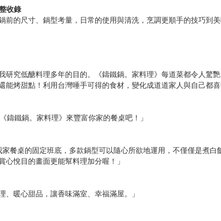
完整收錄
鍋前的尺寸、鍋型考量，日常的使用與清洗，烹調更順手的技巧到美
我研究低醣料理多年的目的。《鑄鐵鍋。家料理》每道菜都令人驚艷
還能烤甜點！利用台灣唾手可得的食材，變化成道道家人與自己都喜
，讓《鑄鐵鍋。家料理》來豐富你家的餐桌吧！」
b是我家餐桌的固定班底，多款鍋型可以隨心所欲地運用，不僅僅是煮
賞心悅目的畫面更能幫料理加分喔！」
理、暖心甜品，讓香味滿室、幸福滿屋。」