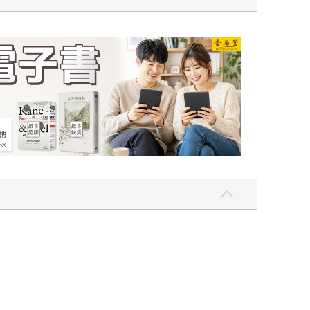
吃一點〉第二波
金石堂2026海