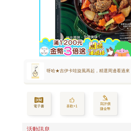
呀哈★吉伊卡哇旋風再起，精選周邊看過來
寫評價
電子書
喜歡+1
賺金幣
活動訊息