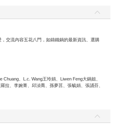
熱愛，交流內容五花八門，如鑄鐵鍋的最新資訊、選購
ane Chuang、L.c. Wang王玲娟、Liwen Feng大鍋姐、
曉芃、江佳君、艾羅拉、李婉菁、邱湞喬、孫夢莒、張毓娟、張誦芬、