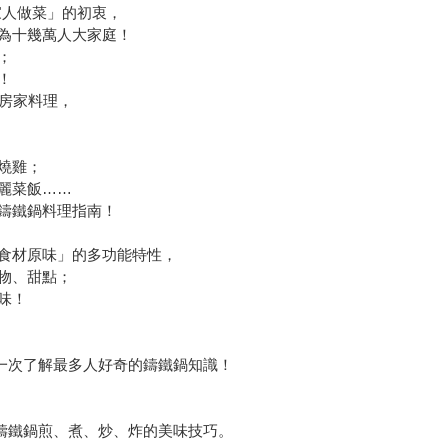
為家人做菜」的初衷，
為十幾萬人大家庭！
；
！
私房家料理，
燒雞；
麗菜飯……
鑄鐵鍋料理指南！
食材原味」的多功能特性，
物、甜點；
味！
？一次了解最多人好奇的鑄鐵鍋知識！
用鑄鐵鍋煎、煮、炒、炸的美味技巧。