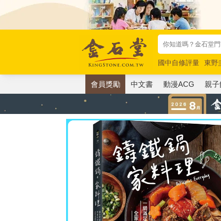
國中自修評量
東野
唯紅花綻放
奧德賽
會員獎勵
中文書
動漫ACG
親子