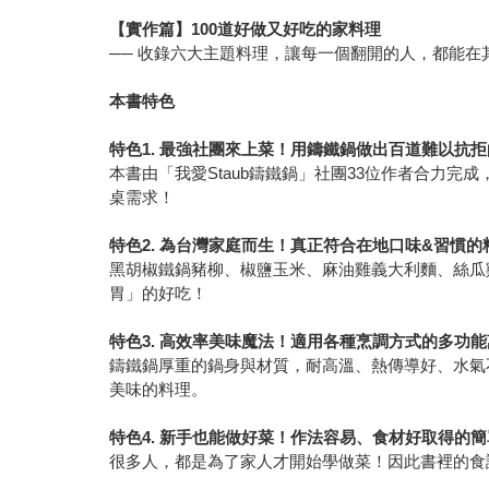
【實作篇】100道好做又好吃的家料理
── 收錄六大主題料理，讓每一個翻開的人，都能
本書特色
特色1. 最強社團來上菜！用鑄鐵鍋做出百道難以抗
本書由「我愛Staub鑄鐵鍋」社團33位作者合力
桌需求！
特色2. 為台灣家庭而生！真正符合在地口味&習慣的
黑胡椒鐵鍋豬柳、椒鹽玉米、麻油雞義大利麵、絲瓜
胃」的好吃！
特色3. 高效率美味魔法！適用各種烹調方式的多功
鑄鐵鍋厚重的鍋身與材質，耐高溫、熱傳導好、水氣
美味的料理。
特色4. 新手也能做好菜！作法容易、食材好取得的
很多人，都是為了家人才開始學做菜！因此書裡的食