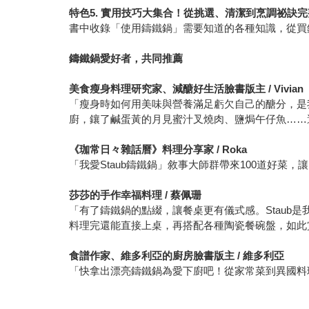
特色5. 實用技巧大集合！從挑選、清潔到烹調祕訣
書中收錄「使用鑄鐵鍋」需要知道的各種知識，從買
鑄鐵鍋愛好者，共同推薦
美食瘦身料理研究家、減醣好生活臉書版主 / Vivian
「瘦身時如何用美味與營養滿足虧欠自己的醣分，是
廚，鑲了鹹蛋黃的月見蜜汁叉燒肉、鹽焗午仔魚……
《珈常日々雜話曆》料理分享家 / Roka
「我愛Staub鑄鐵鍋」敘事大師群帶來100道好菜
莎莎的手作幸福料理 / 蔡佩珊
「有了鑄鐵鍋的點綴，讓餐桌更有儀式感。Stau
料理完還能直接上桌，再搭配各種陶瓷餐碗盤，如此
食譜作家、維多利亞的廚房臉書版主 / 維多利亞
「快拿出漂亮鑄鐵鍋為愛下廚吧！從家常菜到異國料