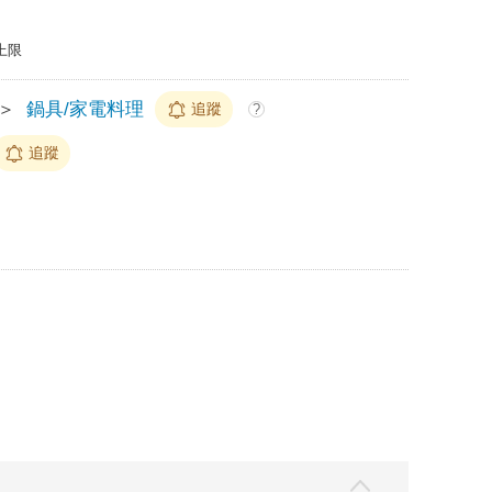
上限
＞
鍋具/家電料理
追蹤
?
追蹤