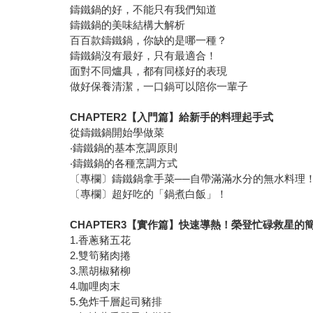
鑄鐵鍋的好，不能只有我們知道
鑄鐵鍋的美味結構大解析
百百款鑄鐵鍋，你缺的是哪一種？
鑄鐵鍋沒有最好，只有最適合！
面對不同爐具，都有同樣好的表現
做好保養清潔，一口鍋可以陪你一輩子
CHAPTER2【入門篇】給新手的料理起手式
從鑄鐵鍋開始學做菜
‧鑄鐵鍋的基本烹調原則
‧鑄鐵鍋的各種烹調方式
〔專欄〕鑄鐵鍋拿手菜──自帶滿滿水分的無水料理
〔專欄〕超好吃的「鍋煮白飯」！
CHAPTER3【實作篇】快速導熱！榮登忙碌救星的
1.香蔥豬五花
2.雙筍豬肉捲
3.黑胡椒豬柳
4.咖哩肉末
5.免炸千層起司豬排