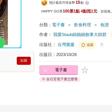
15
預計最高可得金幣
點
?
100累1點 4點抵1元
HAPPY GO享
折抵無
分類：
電子書
＞
飲食料理
＞
食譜
作者：
我愛Staub鑄鐵鍋敘事大師群
出版社：
台灣廣廈
追蹤
?
出版日：
2023/10/26
加購
電子書
※ 金石堂電子書怎麼看