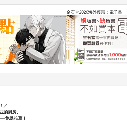
2026金石堂暑假漫博〈你好，我
！／
利亞的廚房、
──飽足推薦！