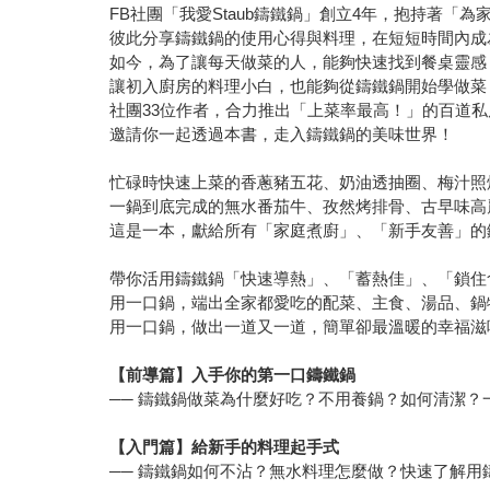
FB社團「我愛Staub鑄鐵鍋」創立4年，抱持著「
彼此分享鑄鐵鍋的使用心得與料理，在短短時間內成
如今，為了讓每天做菜的人，能夠快速找到餐桌靈感
讓初入廚房的料理小白，也能夠從鑄鐵鍋開始學做菜
社團33位作者，合力推出「上菜率最高！」的百道
邀請你一起透過本書，走入鑄鐵鍋的美味世界！
忙碌時快速上菜的香蔥豬五花、奶油透抽圈、梅汁照
一鍋到底完成的無水番茄牛、孜然烤排骨、古早味高
這是一本，獻給所有「家庭煮廚」、「新手友善」的
帶你活用鑄鐵鍋「快速導熱」、「蓄熱佳」、「鎖住
用一口鍋，端出全家都愛吃的配菜、主食、湯品、鍋
用一口鍋，做出一道又一道，簡單卻最溫暖的幸福滋
【前導篇】入手你的第一口鑄鐵鍋
── 鑄鐵鍋做菜為什麼好吃？不用養鍋？如何清潔
【入門篇】給新手的料理起手式
── 鑄鐵鍋如何不沾？無水料理怎麼做？快速了解