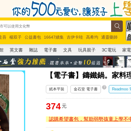
圭吾
楊双子
公益書包
16647續集
吉伊卡哇
高希均
通靈藥師
路邊攤新作
馬斯克
玩具總動員5
超慢跑
館
英文書
雜誌
電子書
文具
玩具親子
3C電玩
家
【電子書】鑄鐵鍋。家料
?
紙本平裝
金石堂 電子書
Readmoo
374
元
認購希望書包，幫助弱勢孩童上學不