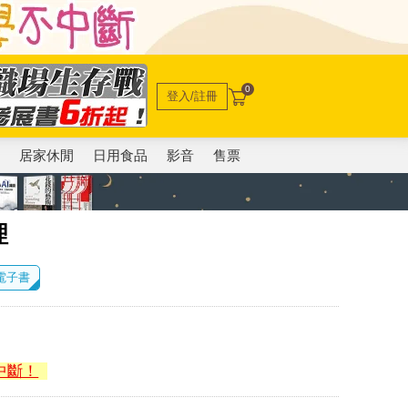
0
登入/註冊
電
居家休閒
日用食品
影音
售票
理
 電子書
中斷！