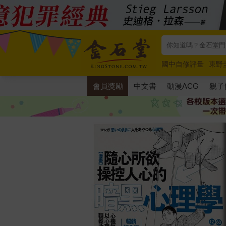
國中自修評量
東野
唯紅花綻放
奧德賽
會員獎勵
中文書
動漫ACG
親子