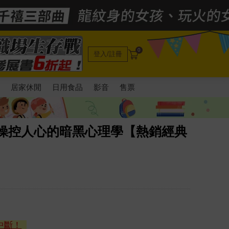
0
登入/註冊
電
居家休閒
日用食品
影音
售票
欲操控人心的暗黑心理學【熱銷經典
中斷！