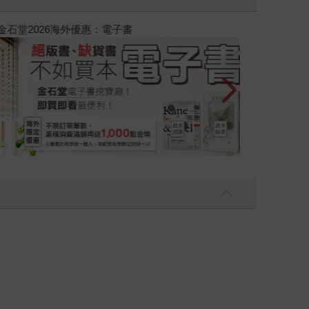
吃一點〉第二波
金石堂2026海