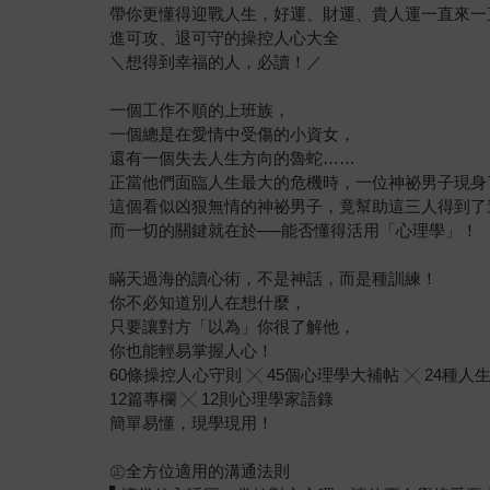
帶你更懂得迎戰人生，好運、財運、貴人運一直來一
進可攻、退可守的操控人心大全
＼想得到幸福的人，必讀！／
一個工作不順的上班族，
一個總是在愛情中受傷的小資女，
還有一個失去人生方向的魯蛇……
正當他們面臨人生最大的危機時，一位神祕男子現身
這個看似凶狠無情的神祕男子，竟幫助這三人得到了
而一切的關鍵就在於──能否懂得活用「心理學」！
瞞天過海的讀心術，不是神話，而是種訓練！
你不必知道別人在想什麼，
只要讓對方「以為」你很了解他，
你也能輕易掌握人心！
60條操控人心守則 ╳ 45個心理學大補帖 ╳ 24種人
12篇專欄 ╳ 12則心理學家語錄
簡單易懂，現學現用！
㊣全方位適用的溝通法則