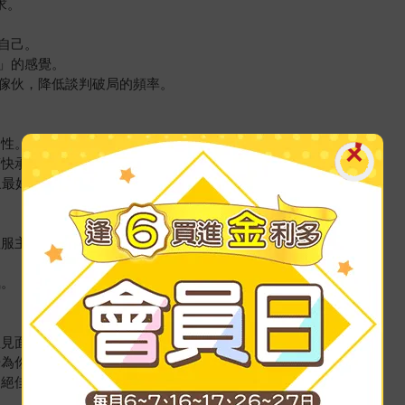
求。
自己。
」的感覺。
的傢伙，降低談判破局的頻率。
個性。
爽快承諾！
象最好。
征服主管與部下！
氣。
想見面的期待。
覺為你費心費力。
的絕佳機會。