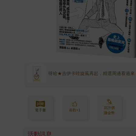
呀哈★吉伊卡哇旋風再起，精選周邊看過來
寫評價
電子書
喜歡+1
賺金幣
活動訊息