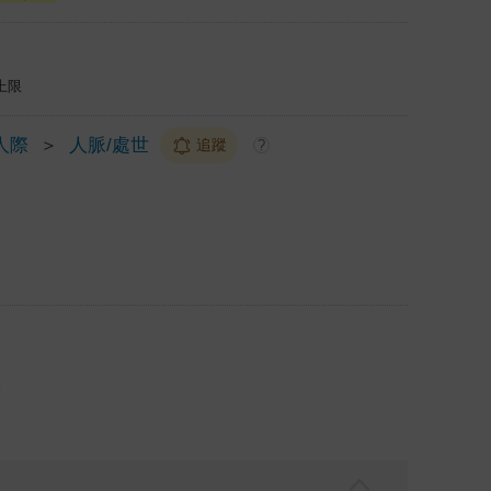
上限
人際
＞
人脈/處世
追蹤
?