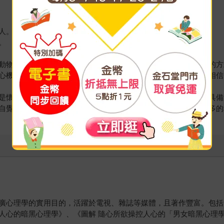
人。
。
動物的心理現象、精神功能和行為的科學領域。本書以簡單易懂的方
心機、職場人際關係、戀愛中的兩性相處，或是個人生涯規劃，相信
是懷著惡意操控他人。而是希望閱讀本書的讀者，能夠了解自己具備
自覺擁有的「力量」而成長，展開豐富充實的人生，獲得更多更多的
廣心理學的實用目的，活躍於電視、雜誌等媒體，且著作豐富。包括
人心的暗黑心理學》、《圖解 隨心所欲操控人心的「男女暗黑心理