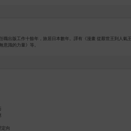
任職出版工作十餘年，旅居日本數年。譯有《漫畫 從厭世王到人氣
無意識的力量》等。
巧
應
理定向