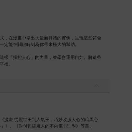
式，在漫畫中舉出大量而具體的實例，呈現這些符合
一定能在關鍵時刻為你帶來極大的幫助。
這樣「操控人心」的力量，並學會運用自如。將這些
幸福。
《漫畫 從厭世王到人氣王，巧妙收服人心的暗黑心
學」》、《對付難搞魔人的不內傷心理學》等書。