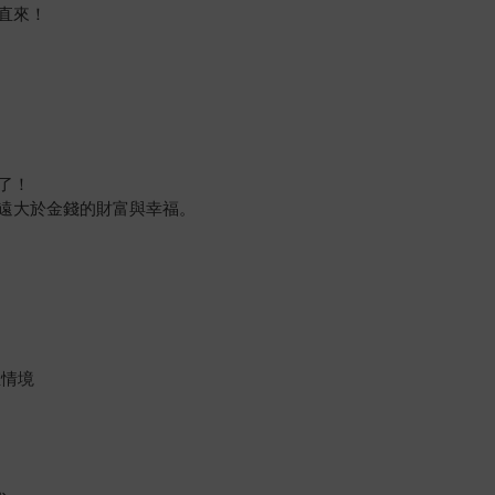
直來！
了！
遠大於金錢的財富與幸福。
生情境