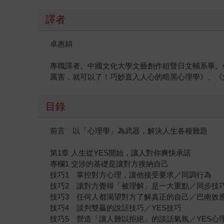
譯者
卓惠娟
專職譯者。中國文化大學文藝創作組暨日文輔系畢。
厲害，就可以了！巧妙直入人心的暗黑心理學》、《
目錄
前言 以「心理學」為武器，解決人生各種難題
第1章 人生從YES開始，讓人對你爽快承諾
專欄1 交涉的基礎是讓對方接納自己
技巧1 掌控對方心理，讓他接受要求／同調行為
技巧2 讓對方覺得「被理解」是一大重點／同步技
技巧3 任何人都渴望對方了解真正的自己／巴南效
技巧4 談判雙贏的說話技巧／YES技巧
技巧5 營造「讓人難以拒絕」的談話氣氛／YES心