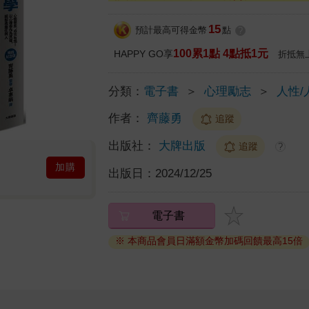
15
預計最高可得金幣
點
?
100累1點 4點抵1元
HAPPY GO享
折抵無
分類：
電子書
＞
心理勵志
＞
人性/
作者：
齊藤勇
追蹤
出版社：
大牌出版
追蹤
?
加購
出版日：
2024/12/25
電子書
※ 本商品會員日滿額金幣加碼回饋最高15倍