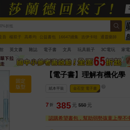
圭吾
楊双子
高希均
公益書包
16647續集
吉伊卡哇
通靈藥師
路邊攤新作
馬斯克
玩具總動員5
超慢跑
館
英文書
雜誌
電子書
文具
玩具親子
3C電玩
家
【電子書】理解有機化學
固定
版型
?
紙本平裝
金石堂 電子書
385
7
折
元
550
元
認購希望書包，幫助弱勢孩童上學不