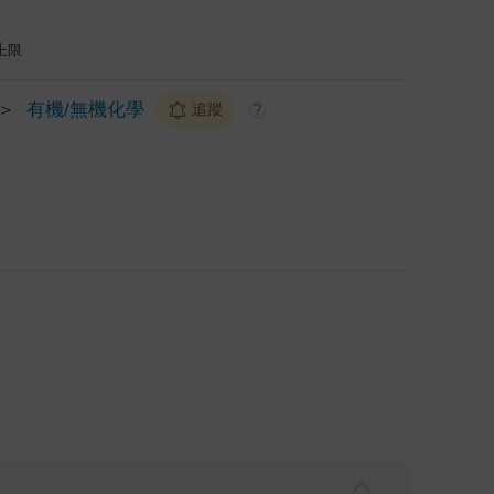
上限
＞
有機/無機化學
追蹤
?