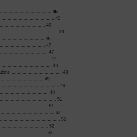
.................................... 45
....................................... 45
................................. 46
...................................... 46
.................................. 46
................................. 47
................................ 47
............................... 47
............................... 48
.................................. 48
................................... 49
...................................... 49
................................ 49
........................................ 51
................................ 51
............................... 52
..................................... 52
................................ 52
.................................. 53