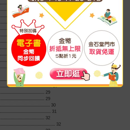
...................................... 17
................................... 17
......................................... 21
................................. 22
.................................. 23
......................................... 24
................................... 25
................................ 26
....................................... 27
........................................ 28
......................................... 28
..................................... 29
........................................ 29
................................. 29
................................. 29
................................. 30
................................ 31
................................. 32
...................................... 32