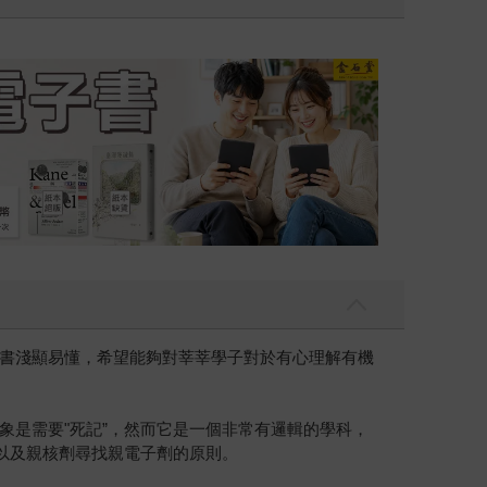
吃一點〉第二波
金石堂2026海
書淺顯易懂，希望能夠對莘莘學子對於有心理解有機
象是需要"死記”，然而它是一個非常有邏輯的學科，
以及親核劑尋找親電子劑的原則。