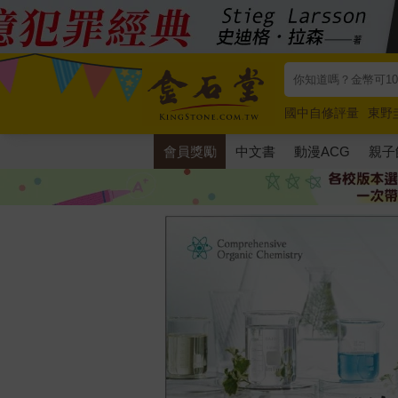
國中自修評量
東野
唯紅花綻放
奧德賽
會員獎勵
中文書
動漫ACG
親子