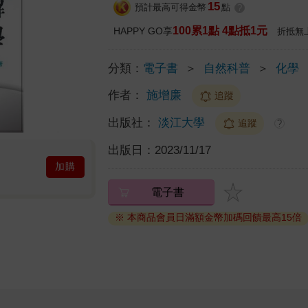
15
預計最高可得金幣
點
?
100累1點 4點抵1元
HAPPY GO享
折抵無
分類：
電子書
＞
自然科普
＞
化學
作者：
施增廉
追蹤
出版社：
淡江大學
追蹤
?
出版日：
2023/11/17
加購
電子書
※ 本商品會員日滿額金幣加碼回饋最高15倍