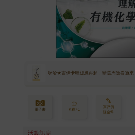
呀哈★吉伊卡哇旋風再起，精選周邊看過來
寫評價
電子書
喜歡+1
賺金幣
活動訊息