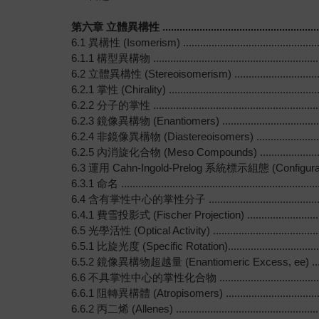
第六章 立體異構性 .............................................................
6.1 異構性 (Isomerism) .....................................................
6.1.1 構型異構物 ..............................................................
6.2 立體異構性 (Stereoisomerism) .......................................
6.2.1 掌性 (Chirality) .......................................................
6.2.2 分子的掌性 ..............................................................
6.2.3 鏡像異構物 (Enantiomers) .........................................
6.2.4 非鏡像異構物 (Diastereoisomers) ................................
6.2.5 內消旋化合物 (Meso Compounds) ................................
6.3 運用 Cahn-Ingold-Prelog 系統標示組態 (Configuration) ........
6.3.1 命名 ......................................................................
6.4 含有掌性中心的掌性分子 .................................................
6.4.1 費雪投影式 (Fischer Projection) .................................
6.5 光學活性 (Optical Activity) ...........................................
6.5.1 比旋光度 (Specific Rotation).......................................
6.5.2 鏡像異構物超越量 (Enantiomeric Excess, ee) ................
6.6 不具掌性中心的掌性化合物 ...............................................
6.6.1 阻轉異構體 (Atropisomers) ........................................
6.6.2 丙二烯 (Allenes) ......................................................