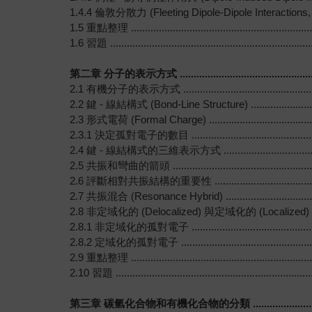
1.4.4 倫敦分散力 (Fleeting Dipole-Dipole Interactions,
1.5 重點整理 ....................................................................
1.6 習題 ..........................................................................
第二章 分子的表示方式 ........................................................
2.1 有機分子的表示方式 .......................................................
2.2 鍵 - 線結構式 (Bond-Line Structure) ................................
2.3 形式電荷 (Formal Charge) ............................................
2.3.1 決定孤對電子的數目 ...................................................
2.4 鍵 - 線結構式的三維表示方式 ............................................
2.5 共振和彎曲的箭頭 .........................................................
2.6 評斷相對共振結構的重要性 ...............................................
2.7 共振混合 (Resonance Hybrid) ........................................
2.8 非定域化的 (Delocalized) 與定域化的 (Localized) 孤對電子 .....
2.8.1 非定域化的孤對電子 ...................................................
2.8.2 定域化的孤對電子 ......................................................
2.9 重點整理 ....................................................................
2.10 習題 ........................................................................
第三章 碳氫化合物和有機化合物的分類 ......................................