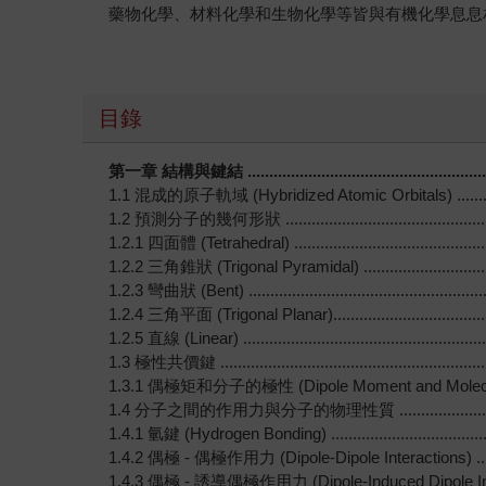
藥物化學、材料化學和生物化學等皆與有機化學息息
目錄
第一章 結構與鍵結 .............................................................
1.1 混成的原子軌域 (Hybridized Atomic Orbitals) ....................
1.2 預測分子的幾何形狀 .......................................................
1.2.1 四面體 (Tetrahedral) .................................................
1.2.2 三角錐狀 (Trigonal Pyramidal) ....................................
1.2.3 彎曲狀 (Bent) ..........................................................
1.2.4 三角平面 (Trigonal Planar)..........................................
1.2.5 直線 (Linear) ...........................................................
1.3 極性共價鍵 ..................................................................
1.3.1 偶極矩和分子的極性 (Dipole Moment and Molecular Polari
1.4 分子之間的作用力與分子的物理性質 .....................................
1.4.1 氫鍵 (Hydrogen Bonding) ..........................................
1.4.2 偶極 - 偶極作用力 (Dipole-Dipole Interactions) ..............
1.4.3 偶極 - 誘導偶極作用力 (Dipole-Induced Dipole Interaction