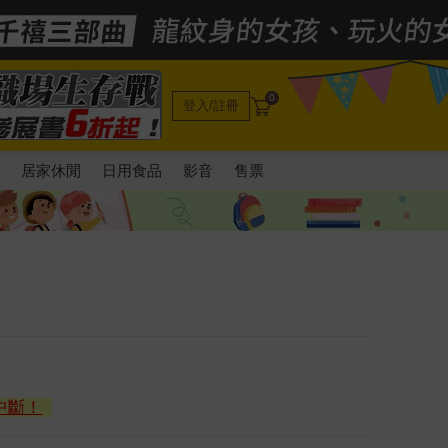
0
登入/註冊
電
居家休閒
日用食品
影音
售票
中斷！