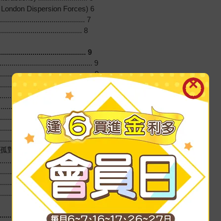
 London Dispersion Forces) 6
........................................ 7
........................................ 8
................................... 9
...................................... 9
..................................... 9
....................................... 10
................................ 10
..................................... 11
....................................... 11
..................................... 12
...................................... 13
.................................. 13
................................ 13
................................ 14
........................................ 15
......................................... 15
................................. 17