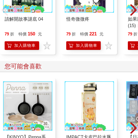
請解開故事謎底 04
怪奇微微疼
如果
(1
貓漫
150
221
79
折
特價
元
79
折
特價
元
79
折
加入購物車
加入購物車
您可能會喜歡
【KINYO】Penna系
IMPACT卡皮巴拉水豚
【日本