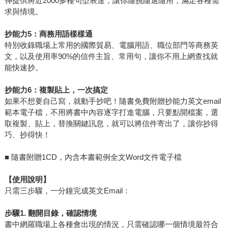
伸提供將近2000多種句型表達，讓你隨挑隨選隨用，滿足各種需
求與情境。
抄能力5：商務用語樣樣通
特別收錄職場上常用的國際貿易、電腦用語、職位部門等商務英
文，以及使用率90%的信件主旨、常用句，讓你不用上網查找就
能快速抄。
抄能力6：複製貼上，一次搞定
如果不想要自己寫，就動手抄吧！隨書免費附贈抄能力英文email
範本電子檔，不用將書中內容逐字打進電腦，只要點開檔案，選
取複製、貼上，替換關鍵訊息，就可以將信件寄出了，讓你抄得
巧、抄得快！
■ 隨書附贈1CD，內含本書範例全文Word文件電子檔
【使用說明】
只需三步驟，一分鐘完成英文Email：
步驟1. 翻開目錄，確認情境
書中網羅職場上各種會出現的情況，只需確認哪一個情境最符合