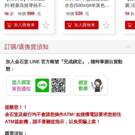
列-輕量高效導熱不沾
水壺(500ml)#米黃色
騰 
平煎鍋30cm
IM00B18YL
涼感
999
539
56
折
特價
元
特價
元
59
折
巾 
毛巾
加入購物車
加入購物車
訂購/退換貨須知
加入金石堂 LINE 官方帳號『完成綁定』，隨時掌握出貨動
態：
提醒您！！
金石堂及銀行均不會請您操作ATM! 如接獲電話要求您前往
ATM提款機，請不要聽從指示，以免受騙上當！
購買須知：