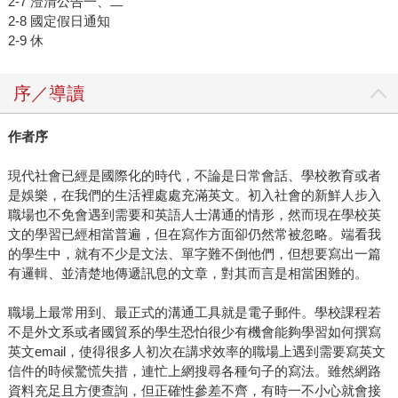
2-7 澄清公告一、二
2-8 國定假日通知
2-9 休
序／導讀
作者序
現代社會已經是國際化的時代，不論是日常會話、學校教育或者
是娛樂，在我們的生活裡處處充滿英文。初入社會的新鮮人步入
職場也不免會遇到需要和英語人士溝通的情形，然而現在學校英
文的學習已經相當普遍，但在寫作方面卻仍然常被忽略。端看我
的學生中，就有不少是文法、單字難不倒他們，但想要寫出一篇
有邏輯、並清楚地傳遞訊息的文章，對其而言是相當困難的。
職場上最常用到、最正式的溝通工具就是電子郵件。學校課程若
不是外文系或者國貿系的學生恐怕很少有機會能夠學習如何撰寫
英文email，使得很多人初次在講求效率的職場上遇到需要寫英文
信件的時候驚慌失措，連忙上網搜尋各種句子的寫法。雖然網路
資料充足且方便查詢，但正確性參差不齊，有時一不小心就會接