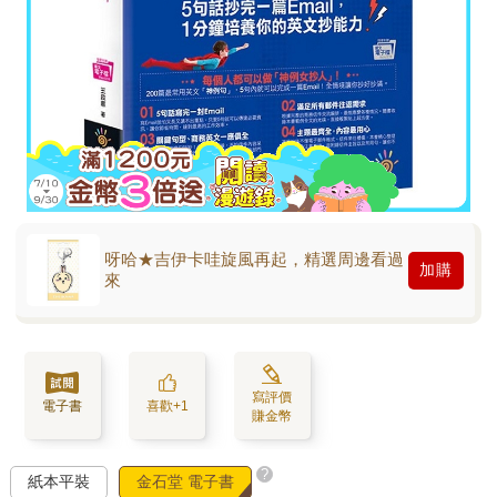
呀哈★吉伊卡哇旋風再起，精選周邊看過
加購
來
寫評價
電子書
喜歡+1
賺金幣
?
紙本平裝
金石堂 電子書