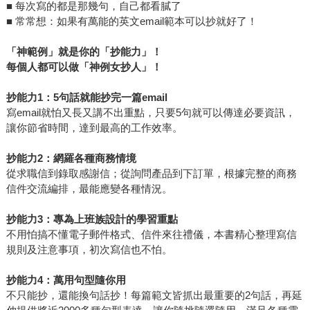
■ 每次寫的都是那幾句，自己都看膩了
■ 常常想：如果有萬能的英文email範本可以抄就好了！
「神範例」就是你的「抄能力」！
每個人都可以做「神例女抄人」！
抄能力1：5句話就能抄完一篇email
寫email就怕又長又講不出重點，只要5句就可以傳達必要資訊，
讓你節省時間，達到最高的工作效率。
抄能力2：網羅各種商務情境
從求職信到錄取感謝信；從詢問產品到下訂單，根據完整的商務
信件交流編排，最能應變各種情況。
抄能力3：專為上班族設計的學習重點
不用怕搞不懂電子郵件格式、信件來往禮儀，本書精心整理寫信
規則及注意事項，初次寫信也不怕。
抄能力4：萬用句型隨你用
不只能抄，還能換句話抄！每篇範文皆抓出最重要的2句話，再延