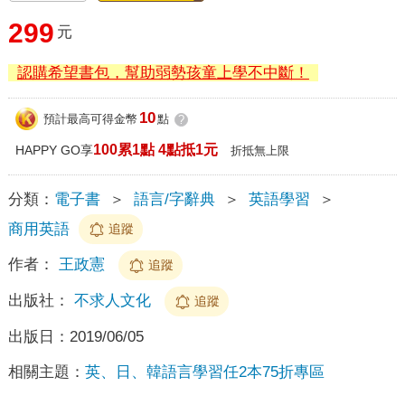
299
元
認購希望書包，幫助弱勢孩童上學不中斷！
10
預計最高可得金幣
點
?
100累1點 4點抵1元
HAPPY GO享
折抵無上限
分類：
電子書
＞
語言/字辭典
＞
英語學習
＞
商用英語
追蹤
作者：
王政憲
追蹤
出版社：
不求人文化
追蹤
出版日：
2019/06/05
相關主題：
英、日、韓語言學習任2本75折專區