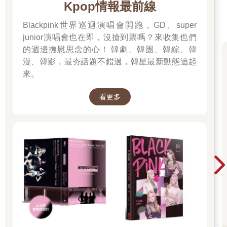
Kpop情報最前線
Blackpink世界巡迴演唱會開跑，GD、super
junior演唱會也在即，沒搶到票嗎？來收集也們
的週邊撫慰思念的心！ 韓劇、韓團、韓綜、韓
漫、韓影，最夯話題不錯過，韓星最新動態追起
來。
看更多