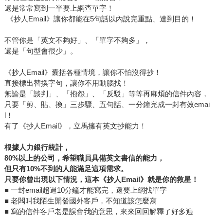
還是常常寫到一半要上網查單字！
《抄人Email》讓你都能在5句話以內說完重點、達到目的！
不管你是「英文不夠好」、「單字不夠多」，
還是「句型會很少」。
《抄人Email》囊括各種情境，讓你不怕沒得抄！
直接標出替換字句，讓你不用動腦找！
無論是「談判」、「抱怨」、「反駁」等等再麻煩的信件內容，
只要「剪、貼、換」三步驟、五句話、一分鐘完成一封有效emai
l！
有了《抄人Email》，立馬擁有英文抄能力！
根據人力銀行統計，
80%以上的公司，希望職員具備英文書信的能力，
但只有10%不到的人能滿足這項需求。
只要你曾出現以下情況，這本《抄人Email》就是你的救星！
■ 一封email超過10分鐘才能寫完，還要上網找單字
■ 老闆叫我陌生開發國外客戶，不知道該怎麼寫
■ 寫的信件客戶老是誤會我的意思，來來回回解釋了好多遍