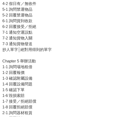
4-2 假日有／無收件
5-1 詢問禁運物品
5-2 回覆禁運物品
6-1 詢問貨到收款
6-2 回覆接受／拒絕
7-1 通知空運誤點
7-2 通知貨物入關
7-3 通知貨物發送
抄人單字│絕對用得到的單字
Chapter 5 舉辦活動
1-1 詢問場地租借
1-2 回覆報價
1-3 確認附屬設備
1-4 回覆設備問題
1-5 確認下單
1-6 毀損索賠
1-7 接受／拒絕賠償
1-8 回覆拒絕賠償
2-1 詢問器材租賃