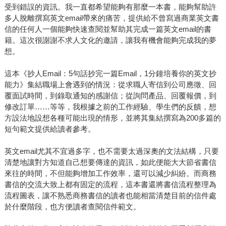
受到錯誤的資訊。我一直都希望能夠有那麼一本書，能夠幫助許
多人脫離撰寫英文email帶來的痛苦，提供給不曾寫過商業英文書
信的任何人一個能夠快速查閱並幫助其完成一篇英文email的書
籍。這次很謝謝不求人文化的邀請，讓我有機會能夠完成我的夢
想。
這本《抄人Email：5句話抄完一篇Email，1分鐘培養你的英文抄
能力》集結職場上會遇到的情況：從求職人寄信到公司應徵、回
覆面試時間，到錄取通知的感謝信；從詢問產品、回覆報價，到
修改訂單……等等，我根據之前的工作經驗、學生們的反饋，想
方設法地設想各種可能出現的情形，並將其集結撰寫為200多篇的
短句範文提供給讀者參考。
英文email尤其不宜過多字，也不需要太過深奧的文法結構，只要
清楚地讓對方知道自己想要傳達的資訊，如此便能大大節省書信
來往的時間，不但能夠增加工作效率，還可以減少糾紛。而商務
書信的交流大致上都有固定的流程，這本書還將書信流程整理為
流程圖表，讓不熟悉商務書信的讀者也能相當清楚目前的信件處
於什麼階段，也方便讀者查閱信件範文。