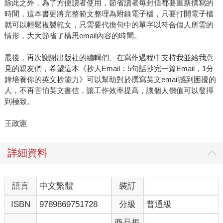
除此之外，為了方便讀者使用，節省讀者每封信都要重新撰寫的
時間，這本書更將完整範文整理為附錄電子檔，只要打開電子檔
就可以輕鬆複製範文，只需要代換句中的單字以符合個人所需的
情形，大大節省了構思email內容的時間。
最後，再次謝謝出版社的編輯們、在寫作過程中支持我並給我意
見的親友們，希望這本《抄人Email：5句話抄完一篇Email，1分
鐘培養你的英文抄能力》可以幫助對於撰寫英文email感到困擾的
人，不再害怕英文書信，讓工作效率提高，讓個人價值可以發揮
到極致。
王政憲
詳細資料
語言
中文繁體
裝訂
ISBN
9789869751728
分級
普通級
商品規