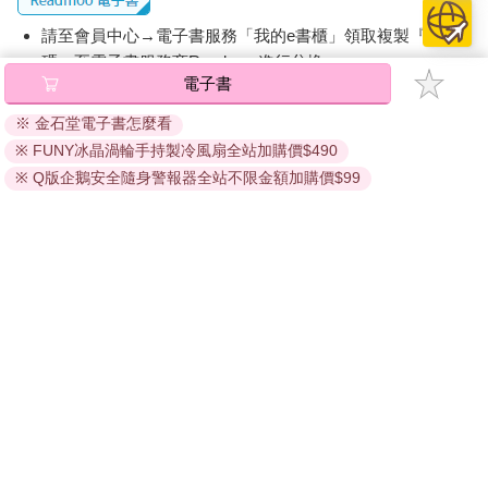
請至會員中心→電子書服務「我的e書櫃」領取複製『兌換
碼』至電子書服務商Readmoo進行兌換。
電子書
退換貨須知：
※ 金石堂電子書怎麼看
因版權保護，您在金石堂所購買的電子書僅能以金石堂專屬
※ FUNY冰晶渦輪手持製冷風扇全站加購價$490
的閱讀軟體開啟閱讀，無法以其他閱讀器或直接下載檔案。
依據「消費者保護法」第19條及行政院消費者保護處公告之
※ Q版企鵝安全隨身警報器全站不限金額加購價$99
「通訊交易解除權合理例外情事適用準則」，非以有形媒介
提供之數位內容或一經提供即為完成之線上服務，經消費者
事先同意始提供。（如：電子書、電子雜誌、下載版軟體、
虛擬商品…等），
不受「網購服務需提供七日鑑賞期」的限
制
。為維護您的權益，建議您先使用「試閱」功能後再付款
購買。