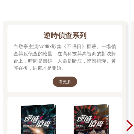
more than a sandwich vendor, it’s a contact sport.)
這就有趣了，為什麼把賣三明治的攤子比喻成美式足球的「衝撞
式運動」呢？讓我忍不住想再讀下去，她也繼續解釋「衝撞式運
動」的意義。她說，你必須先在收銀台前的飢餓人群中殺出一條
血路，擠到收銀員可以和你「四目相接」的地方，你伸長手臂把
逆時偵查系列
二點七歐元(一個三明治的價格)交給他，換來一張收據；然後你再
緊握收據，排開人群，擠向另一個由磨刀霍霍大廚領軍的三明治
白敬亭主演Netflix影集《不眠日》原著。一場偵
櫃檯，告訴他你的需求，基本上三明治有兩種，一種叫做panino
查與反偵查的較量，在高科技與高智商的對決舞
con Lampredotto，另一種叫做panino con Bollito。米勒小姐解釋
台上，時間是籌碼，人命是賭注，螳螂補蟬、黃
說，Lampredotto是fatty intestine，也就是肥腸囉；Bollito則是
雀在後，結束才是開始。
boiled beef，所以是煮牛肉。這樣還沒完，醬汁也有兩種，肥腸和
牛肉沾用的醬汁也要一併告知師傅，一種是紅色的辣醬，名叫
Salsa di Piccante；另一種則是綠色的青醬，名叫Salsa di
看更多
Verde；如果你要兩種醬都放，你就要說tutte le salse，也就是兩
種通通來的意思。
書呆子相信凡事書中都有答案，在買麵包一事也不應有例外，我
在佛羅倫斯中央市場開市不久，早早來到聞名遐邇的「奈波
奈」，人龍還沒有太長，我不困難就擠到可以看到收銀員眼白的
地方，把一張大鈔遞過去，用我自認為發音正確的義大利文向他