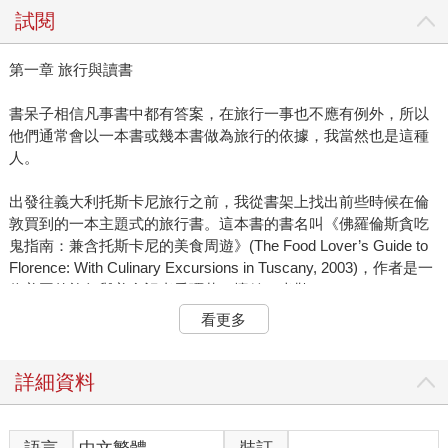
試閱
第一章 旅行與讀書
書呆子相信凡事書中都有答案，在旅行一事也不應有例外，所以
他們通常會以一本書或幾本書做為旅行的依據，我當然也是這種
人。
出發往義大利托斯卡尼旅行之前，我從書架上找出前些時候在倫
敦買到的一本主題式的旅行書。這本書的書名叫《佛羅倫斯貪吃
鬼指南：兼含托斯卡尼的美食周遊》(The Food Lover’s Guide to
Florence: With Culinary Excursions in Tuscany, 2003)，作者是一
位美國的旅行與美食記者愛彌莉．懷絲．米勒(Emily Wise
Miller)。
看更多
根據作者米勒小姐的自述，她本來駐在舊金山，為<舊金山紀事報
>擔任旅行與美食的記者，有一次當她採訪來到托斯卡尼與佛羅倫
詳細資料
斯，不意竟被當地紮實的美食與慵懶愜意的生活風景完全迷住，
因此她移居托斯卡尼，一住十八年。平日她替幾家英文報紙和網
站繼續擔任美食與旅行的特約撰述，但現在她的職志是向世人推