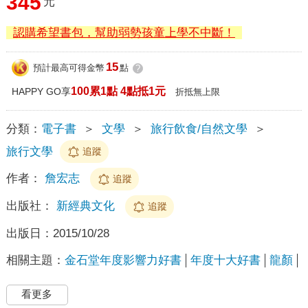
345
元
認購希望書包，幫助弱勢孩童上學不中斷！
15
預計最高可得金幣
點
?
100累1點 4點抵1元
HAPPY GO享
折抵無上限
分類：
電子書
＞
文學
＞
旅行飲食/自然文學
＞
旅行文學
追蹤
作者：
詹宏志
追蹤
出版社：
新經典文化
追蹤
出版日：
2015/10/28
相關主題：
金石堂年度影響力好書
年度十大好書
龍顏
看更多