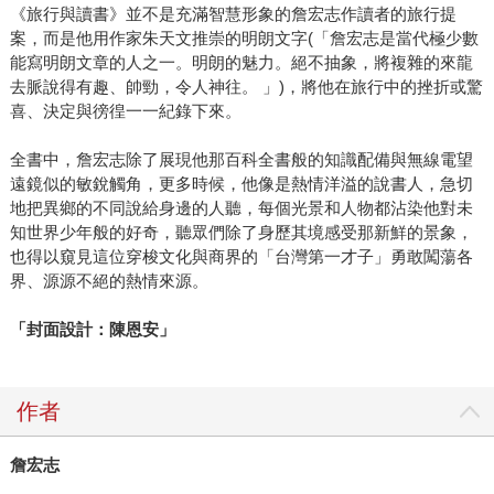
《旅行與讀書》並不是充滿智慧形象的詹宏志作讀者的旅行提
案，而是他用作家朱天文推崇的明朗文字(「詹宏志是當代極少數
能寫明朗文章的人之一。明朗的魅力。絕不抽象，將複雜的來龍
去脈說得有趣、帥勁，令人神往。 」)，將他在旅行中的挫折或驚
喜、決定與徬徨一一紀錄下來。
全書中，詹宏志除了展現他那百科全書般的知識配備與無線電望
遠鏡似的敏銳觸角，更多時候，他像是熱情洋溢的說書人，急切
地把異鄉的不同說給身邊的人聽，每個光景和人物都沾染他對未
知世界少年般的好奇，聽眾們除了身歷其境感受那新鮮的景象，
也得以窺見這位穿梭文化與商界的「台灣第一才子」勇敢闖蕩各
界、源源不絕的熱情來源。
「封面設計：陳恩安」
作者
詹宏志