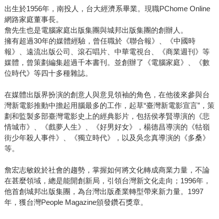
出生於1956年，南投人，台大經濟系畢業。現職PChome Online
網路家庭董事長。
詹先生也是電腦家庭出版集團與城邦出版集團的創辦人。
擁有超過30年的媒體經驗，曾任職於《聯合報》、《中國時
報》、遠流出版公司、滾石唱片、中華電視台、《商業週刊》等
媒體，曾策劃編集超過千本書刊。並創辦了《電腦家庭》、《數
位時代》等四十多種雜誌。
在媒體出版界扮演的創意人與意見領袖的角色，在他後來參與台
灣新電影推動中擔起用腦最多的工作，起草“臺灣新電影宣言”，策
劃和監製多部臺灣電影史上的經典影片，包括侯孝賢導演的《悲
情城市》、《戲夢人生》、《好男好女》，楊德昌導演的《牯嶺
街少年殺人事件》、《獨立時代》，以及吳念真導演的《多桑》
等。
詹宏志敏銳於社會的趨勢，掌握如何將文化轉成商業力量，不論
在甚麼領域，總是能開創新局，引領台灣新文化走向；1996年，
他首創城邦出版集團，為台灣出版產業轉型帶來新力量。1997
年，獲台灣People Magazine頒發鑽石獎章。