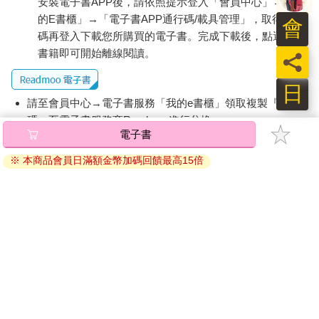
安裝電子書APP後，請依照提示登入「會員中心」→「我
的E書櫃」→「電子書APP通行碼/載具管理」，取得通行
會
碼再登入下載您所購買的電子書。完成下載後，點選任一
書籍即可開始離線閱讀。
員
日
請至會員中心→電子書服務「我的e書櫃」領取複製『兌換
碼』至電子書服務商Readmoo進行兌換。
電子書
退換貨須知：
※ 本商品會員日滿額金幣加碼回饋最高15倍
因版權保護，您在金石堂所購買的電子書僅能以金石堂專屬
的閱讀軟體開啟閱讀，無法以其他閱讀器或直接下載檔案。
依據「消費者保護法」第19條及行政院消費者保護處公告之
「通訊交易解除權合理例外情事適用準則」，非以有形媒介
提供之數位內容或一經提供即為完成之線上服務，經消費者
事先同意始提供。（如：電子書、電子雜誌、下載版軟體、
虛擬商品…等），
不受「網購服務需提供七日鑑賞期」的限
制
。為維護您的權益，建議您先使用「試閱」功能後再付款
購買。