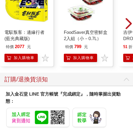
水晶
貼紙
兔兔 
電馭叛客：邊緣行者
FoodSaver真空密鮮盒
(藍光典藏版)
2入組（小－0.7L）
2077
799
特價
元
特價
元
51
折
加入購物車
加入購物車
訂購/退換貨須知
加入金石堂 LINE 官方帳號『完成綁定』，隨時掌握出貨動
態：