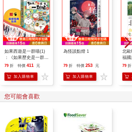
楚什麼是Lampredotto。這一次，我找到的是義大利文版的「維基
百科」(wikipedia)，卻發現「維基百科」告訴我完全不一樣的故
事…。
(未完待續)
如果西遊是一群喵(1)
為怪談點燈 1
北歐
：《如果歷史是一群
福國
喵》作者最新力作，附
411
253
79
折
特價
元
79
折
特價
元
79
折
【首卷特典】拉頁
加入購物車
加入購物車
您可能會喜歡
吉伊
DR