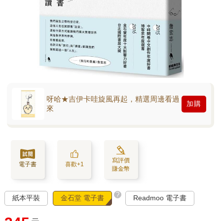
呀哈★吉伊卡哇旋風再起，精選周邊看過
加購
來
寫評價
電子書
喜歡+1
賺金幣
?
紙本平裝
金石堂 電子書
Readmoo 電子書