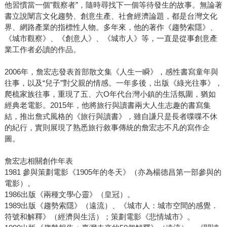
他習慣當一個”觀察者”，隨時尋找下一個等待發生的故事。無論著
書立說闡言文化趨勢、創意生產、社會經濟論題，都是台灣文化
界、網路產業的指標性人物。多年來，他的著作《趨勢索隱》、
《城市觀察》、《創意人》、《城市人》等，一直是從事創意產
業工作者必讀的作品。
2006年，詹宏志發表首部散文集《人生一瞬》，感性書寫童年與
往事，以及“兒子”對父親的情感。一年多後，出版《綠光往事》，
爬梳家族往事，重現了五、六O年代台灣小鎮的生活氛圍，猶如
經典老電影。2015年，他將旅行與讀書兩大人生志趣的書寫集
結，推出詹式風格的《旅行與讀書》，雖自謙只是長者喋喋不休
的紀行，實則展現了熟悉旅行敘事傳統的詹宏志不凡的寫作企
圖。
詹宏志相關創作年表
1981 參與策劃電影《1905年的冬天》（亦為楊德昌第一部參與的
電影）。
1986出版《兩種文學心靈》（皇冠）。
1989出版《趨勢索隱》（遠流）、《城市人：城市空間的感覺．
符號和解釋》（經濟與生活）；策劃電影《悲情城市》。