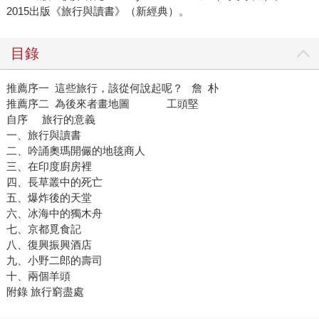
2015出版《旅行與讀書》（新經典）。
目錄
推薦序一 這些旅行，該從何說起呢？ 詹 朴
推薦序二 為後來者畫地圖 工頭堅
自序 旅行的意義
一、旅行與讀書
二、吟誦奧瑪開儼的地毯商人
三、在印度廚房裡
四、長草叢中的死亡
五、爆炸後的天堂
六、冰海中的獨木舟
七、京都覓食記
八、復興振興酒店
九、小野二郎的壽司
十、兩個羊頭
附錄 旅行窮盡處