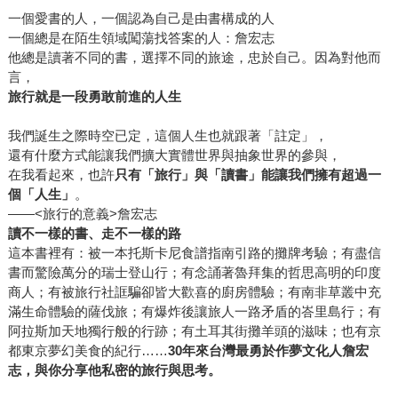
一個愛書的人，一個認為自己是由書構成的人
一個總是在陌生領域闖蕩找答案的人：詹宏志
他總是讀著不同的書，選擇不同的旅途，忠於自己。因為對他而
言，
旅行就是一段勇敢前進的人生
我們誕生之際時空已定，這個人生也就跟著「註定」，
還有什麼方式能讓我們擴大實體世界與抽象世界的參與，
在我看起來，也許
只有「旅行」與「讀書」能讓我們擁有超過一
個「人生」
。
——<旅行的意義>詹宏志
讀不一樣的書、走不一樣的路
這本書裡有：被一本托斯卡尼食譜指南引路的攤牌考驗；有盡信
書而驚險萬分的瑞士登山行；有念誦著魯拜集的哲思高明的印度
商人；有被旅行社誆騙卻皆大歡喜的廚房體驗；有南非草叢中充
滿生命體驗的薩伐旅；有爆炸後讓旅人一路矛盾的峇里島行；有
阿拉斯加天地獨行般的行跡；有土耳其街攤羊頭的滋味；也有京
都東京夢幻美食的紀行……
30
年來台灣最勇於作夢文化人詹宏
志，與你分享他私密的旅行與思考。