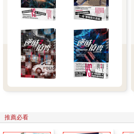
要了三個燉牛腸麵包(panino con Lampredotto)、三個煮牛肉麵包
(panino con Bollito)、以及1公升的奇揚地紅酒(Chianti)…。
旗開得勝之後，我更加有信心擠向三明治師傅的處理櫃台，大聲
叫出我的注文內容，並且豪氣干雲地為醬汁選擇了tutte le salse。
只見師傅拿起一個圓麵包，腰上用刀劃出一個缺口，叉子從鍋中
挑出一大塊牛肉，痛快地切了十來片(後來我們發現麵包夾的牛肉
幾乎有半磅以上)，夾入麵包中，再對著牛肉澆上紅、綠兩種醬
汁，最後再把整個麵包拿進鍋中沾一下牛肉汁，才包進紙張中，
完成了一個煮牛肉麵包。接著製作燉牛腸麵包，師傅用大叉叉出
一串像生腸一樣的內臟，已經燉煮成紅色(應該是和蕃茄一起燉煮
的結果)，一樣豪快地切了十數刀，鼓鼓地塞滿了一個麵包。我要
的紅酒則是從一個大桶裡像水龍頭一樣流出，注入一個大玻璃瓶
裡。沒多久，我們捧著堆如山積的戰利品，走向臨近的公共桌
椅，開始據案大嚼起來。那牛肉柔軟多汁，那牛腸滋味甘美，紅
色辣醬嗆辣有勁、綠色青醬香郁清新，連那一公升價格低廉的紅
酒，搭配著牛肉牛腸的脂肪，也顯露出一種圓潤的滋味…。
推薦必看
表面上看，這是一場「知識的勝利」。書呆子讀了書，找到對應
世界的方法，而當書呆子面對真實世界，世界也果真如出一轍回
應了他剛得來的「新知識」。但等我回到家，重新上網想更弄清