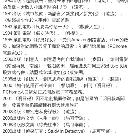
1990出版《趨勢報告：臺灣未來的50個解釋》（遠流）、《閱讀
的反叛－大致與小說有關的札記》（遠流）。
1991出版《城市觀察：新語言／新接觸／新文化》（遠流）；
《牯嶺街少年殺人事件》電影監製。
1993 策劃電影《只要為你活一天》、《戲夢人生》。
1994 策劃電影《獨立時代》、《多桑》。
1995 策劃電影《好男好女》；受到Amazon網路書店、ebay的啟
發，加深對於網路與電子商務的思索；年底開始籌備《PChome
電腦家庭》。
1996出版《創意人：創意思考的自我訓練》（麥田）；策劃電影
《南國再見，南國》；號召麥田、貓頭鷹及商周三家出版社以換
股方式合併，結盟成立城邦文化出版集團。
1999出版《創意人－創意思考的自我訓練（新版）》（臉譜）。
2000《如何使用百科全書》（貓頭鷹）；創刊《明日報》；
PChome入口網站正式開啟電子商務業務。
2001 《明日報》因不堪虧損而停辦，但是附屬的「明日報新聞
台」發表平台仍繼續擁有廣大使用族群
2002出版《詹宏志私房謀殺》（遠流）。
2006出版散文集《人生一瞬》（馬可孛羅）。
2008出版散文集《綠光往事》（馬可孛羅）。
2009出版《偵探研究：Study in Detective》（馬可孛羅）。