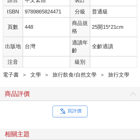
語言
中文繁體
裝訂
薦介紹托斯卡尼的「美好生活」了。
ISBN
9789865824471
分級
普通級
這一類的故事很多，有時候是推銷書本的手段，不能盡信，不過
商品規
讀起書中的內容，發現作者米勒小姐的胃口很好，她照顧到的層
頁數
448
25開15*21cm
格
面不僅是著名餐廳，還包括麵包店、冰淇淋店、酒店、咖啡店、
雜貨店、熟食店、甚至也包括食材店和菜市場，這就讓我相信她
適讀年
出版地
台灣
全齡適讀
真的有一種「托斯卡尼生活」，而不是到此一遊的「過客」。
齡
但如果你是讀了旅行相關的書才去旅行，書中所記就有了一翻兩
注音
級別
瞪眼的攤牌考驗。書中描繪的世界終究要和「真實世界」相遇，
書寫者究竟是忠於真實，還是製造了真實？在書與「世界」面對
電子書
＞
文學
＞
旅行飲食/自然文學
＞
旅行文學
面的時候，閱讀者顯然是會要求「兌現」的。而米勒小姐書中所
記，就在我這樣一位讀者按圖索驥的對照下，必須呈現出真相
商品評價
來。
書本的書寫工具畢竟是文字，描寫美食的文章觸動人心的有時候
寫評價
是文字而非美食本身。我也必須承認，米勒小姐書中觸動我的，
常常是靈光乍現的文彩。譬如底下這個例子，米勒提到位於「中
央市場」(Mercato Centrale)的「奈波奈」(Nerbone)時說：「奈波
相關主題
奈不只是一家三明治攤子，它是一項衝撞式運動。」(Nerbone is