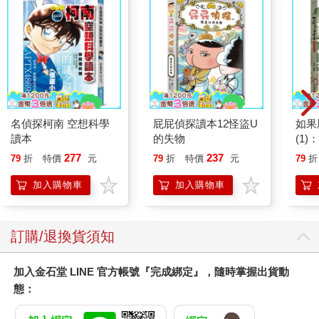
楚什麼是Lampredotto。這一次，我找到的是義大利文版的「維基
百科」(wikipedia)，卻發現「維基百科」告訴我完全不一樣的故
事…。
(未完待續)
名偵探柯南 空想科學
屁屁偵探讀本12怪盜U
如果
讀本
的失物
(1
漫畫
277
237
79
折
特價
元
79
折
特價
元
79
折
版)
加入購物車
加入購物車
訂購/退換貨須知
加入金石堂 LINE 官方帳號『完成綁定』，隨時掌握出貨動
態：