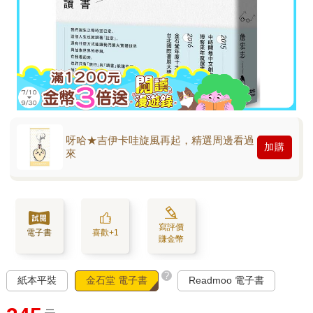
呀哈★吉伊卡哇旋風再起，精選周邊看過
加購
來
寫評價
電子書
喜歡+1
賺金幣
?
紙本平裝
金石堂 電子書
Readmoo 電子書