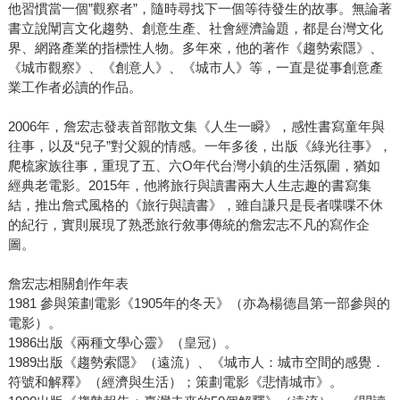
他習慣當一個”觀察者”，隨時尋找下一個等待發生的故事。無論著
書立說闡言文化趨勢、創意生產、社會經濟論題，都是台灣文化
界、網路產業的指標性人物。多年來，他的著作《趨勢索隱》、
《城市觀察》、《創意人》、《城市人》等，一直是從事創意產
業工作者必讀的作品。
2006年，詹宏志發表首部散文集《人生一瞬》，感性書寫童年與
往事，以及“兒子”對父親的情感。一年多後，出版《綠光往事》，
爬梳家族往事，重現了五、六O年代台灣小鎮的生活氛圍，猶如
經典老電影。2015年，他將旅行與讀書兩大人生志趣的書寫集
結，推出詹式風格的《旅行與讀書》，雖自謙只是長者喋喋不休
的紀行，實則展現了熟悉旅行敘事傳統的詹宏志不凡的寫作企
圖。
詹宏志相關創作年表
1981 參與策劃電影《1905年的冬天》（亦為楊德昌第一部參與的
電影）。
1986出版《兩種文學心靈》（皇冠）。
1989出版《趨勢索隱》（遠流）、《城市人：城市空間的感覺．
符號和解釋》（經濟與生活）；策劃電影《悲情城市》。