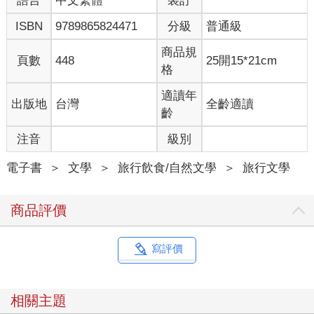
語言
中文繁體
裝訂
薦介紹托斯卡尼的「美好生活」了。
ISBN
9789865824471
分級
普通級
這一類的故事很多，有時候是推銷書本的手段，不能盡信，不過
商品規
讀起書中的內容，發現作者米勒小姐的胃口很好，她照顧到的層
頁數
448
25開15*21cm
格
面不僅是著名餐廳，還包括麵包店、冰淇淋店、酒店、咖啡店、
雜貨店、熟食店、甚至也包括食材店和菜市場，這就讓我相信她
適讀年
出版地
台灣
全齡適讀
真的有一種「托斯卡尼生活」，而不是到此一遊的「過客」。
齡
但如果你是讀了旅行相關的書才去旅行，書中所記就有了一翻兩
注音
級別
瞪眼的攤牌考驗。書中描繪的世界終究要和「真實世界」相遇，
書寫者究竟是忠於真實，還是製造了真實？在書與「世界」面對
電子書
＞
文學
＞
旅行飲食/自然文學
＞
旅行文學
面的時候，閱讀者顯然是會要求「兌現」的。而米勒小姐書中所
記，就在我這樣一位讀者按圖索驥的對照下，必須呈現出真相
商品評價
來。
書本的書寫工具畢竟是文字，描寫美食的文章觸動人心的有時候
寫評價
是文字而非美食本身。我也必須承認，米勒小姐書中觸動我的，
常常是靈光乍現的文彩。譬如底下這個例子，米勒提到位於「中
央市場」(Mercato Centrale)的「奈波奈」(Nerbone)時說：「奈波
相關主題
奈不只是一家三明治攤子，它是一項衝撞式運動。」(Nerbone is