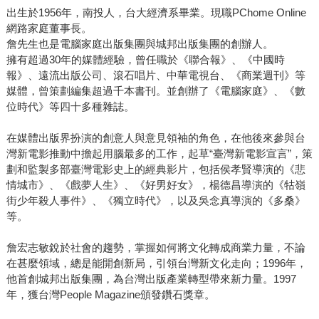
出生於1956年，南投人，台大經濟系畢業。現職PChome Online
網路家庭董事長。
詹先生也是電腦家庭出版集團與城邦出版集團的創辦人。
擁有超過30年的媒體經驗，曾任職於《聯合報》、《中國時
報》、遠流出版公司、滾石唱片、中華電視台、《商業週刊》等
媒體，曾策劃編集超過千本書刊。並創辦了《電腦家庭》、《數
位時代》等四十多種雜誌。
在媒體出版界扮演的創意人與意見領袖的角色，在他後來參與台
灣新電影推動中擔起用腦最多的工作，起草“臺灣新電影宣言”，策
劃和監製多部臺灣電影史上的經典影片，包括侯孝賢導演的《悲
情城市》、《戲夢人生》、《好男好女》，楊德昌導演的《牯嶺
街少年殺人事件》、《獨立時代》，以及吳念真導演的《多桑》
等。
詹宏志敏銳於社會的趨勢，掌握如何將文化轉成商業力量，不論
在甚麼領域，總是能開創新局，引領台灣新文化走向；1996年，
他首創城邦出版集團，為台灣出版產業轉型帶來新力量。1997
年，獲台灣People Magazine頒發鑽石獎章。