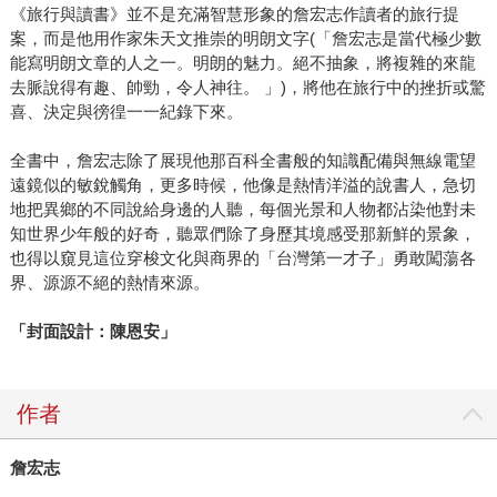
《旅行與讀書》並不是充滿智慧形象的詹宏志作讀者的旅行提
案，而是他用作家朱天文推崇的明朗文字(「詹宏志是當代極少數
能寫明朗文章的人之一。明朗的魅力。絕不抽象，將複雜的來龍
去脈說得有趣、帥勁，令人神往。 」)，將他在旅行中的挫折或驚
喜、決定與徬徨一一紀錄下來。
全書中，詹宏志除了展現他那百科全書般的知識配備與無線電望
遠鏡似的敏銳觸角，更多時候，他像是熱情洋溢的說書人，急切
地把異鄉的不同說給身邊的人聽，每個光景和人物都沾染他對未
知世界少年般的好奇，聽眾們除了身歷其境感受那新鮮的景象，
也得以窺見這位穿梭文化與商界的「台灣第一才子」勇敢闖蕩各
界、源源不絕的熱情來源。
「封面設計：陳恩安」
作者
詹宏志