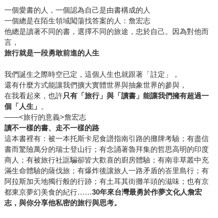
一個愛書的人，一個認為自己是由書構成的人
一個總是在陌生領域闖蕩找答案的人：詹宏志
他總是讀著不同的書，選擇不同的旅途，忠於自己。因為對他而
言，
旅行就是一段勇敢前進的人生
我們誕生之際時空已定，這個人生也就跟著「註定」，
還有什麼方式能讓我們擴大實體世界與抽象世界的參與，
在我看起來，也許
只有「旅行」與「讀書」能讓我們擁有超過一
個「人生」
。
——<旅行的意義>詹宏志
讀不一樣的書、走不一樣的路
這本書裡有：被一本托斯卡尼食譜指南引路的攤牌考驗；有盡信
書而驚險萬分的瑞士登山行；有念誦著魯拜集的哲思高明的印度
商人；有被旅行社誆騙卻皆大歡喜的廚房體驗；有南非草叢中充
滿生命體驗的薩伐旅；有爆炸後讓旅人一路矛盾的峇里島行；有
阿拉斯加天地獨行般的行跡；有土耳其街攤羊頭的滋味；也有京
都東京夢幻美食的紀行……
30
年來台灣最勇於作夢文化人詹宏
志，與你分享他私密的旅行與思考。