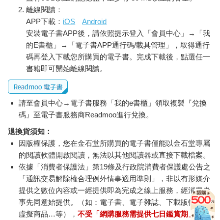
離線閱讀：
APP下載：
iOS
Android
安裝電子書APP後，請依照提示登入「會員中心」→「我
的E書櫃」→「電子書APP通行碼/載具管理」，取得通行
碼再登入下載您所購買的電子書。完成下載後，點選任一
書籍即可開始離線閱讀。
請至會員中心→電子書服務「我的e書櫃」領取複製『兌換
碼』至電子書服務商Readmoo進行兌換。
退換貨須知：
因版權保護，您在金石堂所購買的電子書僅能以金石堂專屬
的閱讀軟體開啟閱讀，無法以其他閱讀器或直接下載檔案。
依據「消費者保護法」第19條及行政院消費者保護處公告之
「通訊交易解除權合理例外情事適用準則」，非以有形媒介
提供之數位內容或一經提供即為完成之線上服務，經消費者
事先同意始提供。（如：電子書、電子雜誌、下載版軟體、
虛擬商品…等），
不受「網購服務需提供七日鑑賞期」的限