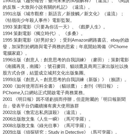
1990出版《趨勢報告：臺灣未來的50個解釋》（遠流）、《閱讀
的反叛－大致與小說有關的札記》（遠流）。
1991出版《城市觀察：新語言／新接觸／新文化》（遠流）；
《牯嶺街少年殺人事件》電影監製。
1993 策劃電影《只要為你活一天》、《戲夢人生》。
1994 策劃電影《獨立時代》、《多桑》。
1995 策劃電影《好男好女》；受到Amazon網路書店、ebay的啟
發，加深對於網路與電子商務的思索；年底開始籌備《PChome
電腦家庭》。
1996出版《創意人：創意思考的自我訓練》（麥田）；策劃電影
《南國再見，南國》；號召麥田、貓頭鷹及商周三家出版社以換
股方式合併，結盟成立城邦文化出版集團。
1999出版《創意人－創意思考的自我訓練（新版）》（臉譜）。
2000《如何使用百科全書》（貓頭鷹）；創刊《明日報》；
PChome入口網站正式開啟電子商務業務。
2001 《明日報》因不堪虧損而停辦，但是附屬的「明日報新聞
台」發表平台仍繼續擁有廣大使用族群
2002出版《詹宏志私房謀殺》（遠流）。
2006出版散文集《人生一瞬》（馬可孛羅）。
2008出版散文集《綠光往事》（馬可孛羅）。
2009出版《偵探研究：Study in Detective》（馬可孛羅）。