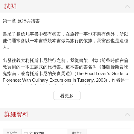
試閱
第一章 旅行與讀書
書呆子相信凡事書中都有答案，在旅行一事也不應有例外，所以
他們通常會以一本書或幾本書做為旅行的依據，我當然也是這種
人。
出發往義大利托斯卡尼旅行之前，我從書架上找出前些時候在倫
敦買到的一本主題式的旅行書。這本書的書名叫《佛羅倫斯貪吃
鬼指南：兼含托斯卡尼的美食周遊》(The Food Lover’s Guide to
Florence: With Culinary Excursions in Tuscany, 2003)，作者是一
位美國的旅行與美食記者愛彌莉．懷絲．米勒(Emily Wise
Miller)。
看更多
根據作者米勒小姐的自述，她本來駐在舊金山，為<舊金山紀事報
>擔任旅行與美食的記者，有一次當她採訪來到托斯卡尼與佛羅倫
詳細資料
斯，不意竟被當地紮實的美食與慵懶愜意的生活風景完全迷住，
因此她移居托斯卡尼，一住十八年。平日她替幾家英文報紙和網
站繼續擔任美食與旅行的特約撰述，但現在她的職志是向世人推