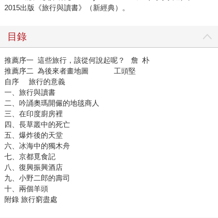
2015出版《旅行與讀書》（新經典）。
目錄
推薦序一 這些旅行，該從何說起呢？ 詹 朴
推薦序二 為後來者畫地圖 工頭堅
自序 旅行的意義
一、旅行與讀書
二、吟誦奧瑪開儼的地毯商人
三、在印度廚房裡
四、長草叢中的死亡
五、爆炸後的天堂
六、冰海中的獨木舟
七、京都覓食記
八、復興振興酒店
九、小野二郎的壽司
十、兩個羊頭
附錄 旅行窮盡處