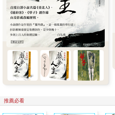
要了三個燉牛腸麵包(panino con Lampredotto)、三個煮牛肉麵包
(panino con Bollito)、以及1公升的奇揚地紅酒(Chianti)…。
旗開得勝之後，我更加有信心擠向三明治師傅的處理櫃台，大聲
叫出我的注文內容，並且豪氣干雲地為醬汁選擇了tutte le salse。
只見師傅拿起一個圓麵包，腰上用刀劃出一個缺口，叉子從鍋中
挑出一大塊牛肉，痛快地切了十來片(後來我們發現麵包夾的牛肉
幾乎有半磅以上)，夾入麵包中，再對著牛肉澆上紅、綠兩種醬
汁，最後再把整個麵包拿進鍋中沾一下牛肉汁，才包進紙張中，
完成了一個煮牛肉麵包。接著製作燉牛腸麵包，師傅用大叉叉出
一串像生腸一樣的內臟，已經燉煮成紅色(應該是和蕃茄一起燉煮
的結果)，一樣豪快地切了十數刀，鼓鼓地塞滿了一個麵包。我要
的紅酒則是從一個大桶裡像水龍頭一樣流出，注入一個大玻璃瓶
裡。沒多久，我們捧著堆如山積的戰利品，走向臨近的公共桌
椅，開始據案大嚼起來。那牛肉柔軟多汁，那牛腸滋味甘美，紅
色辣醬嗆辣有勁、綠色青醬香郁清新，連那一公升價格低廉的紅
酒，搭配著牛肉牛腸的脂肪，也顯露出一種圓潤的滋味…。
推薦必看
表面上看，這是一場「知識的勝利」。書呆子讀了書，找到對應
世界的方法，而當書呆子面對真實世界，世界也果真如出一轍回
應了他剛得來的「新知識」。但等我回到家，重新上網想更弄清