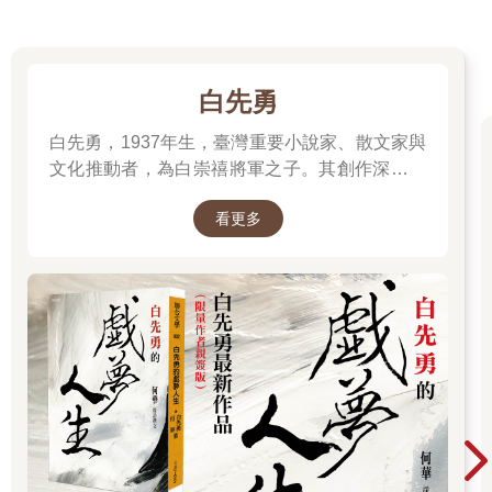
more than a sandwich vendor, it’s a contact sport.)
這就有趣了，為什麼把賣三明治的攤子比喻成美式足球的「衝撞
式運動」呢？讓我忍不住想再讀下去，她也繼續解釋「衝撞式運
動」的意義。她說，你必須先在收銀台前的飢餓人群中殺出一條
白先勇
血路，擠到收銀員可以和你「四目相接」的地方，你伸長手臂把
二點七歐元(一個三明治的價格)交給他，換來一張收據；然後你再
白先勇，1937年生，臺灣重要小說家、散文家與
緊握收據，排開人群，擠向另一個由磨刀霍霍大廚領軍的三明治
文化推動者，為白崇禧將軍之子。其創作深受中
櫃檯，告訴他你的需求，基本上三明治有兩種，一種叫做panino
西文學滋養，文字典雅細膩，關注歷史流離、家
con Lampredotto，另一種叫做panino con Bollito。米勒小姐解釋
看更多
國記憶與人性孤獨。代表作包括小說集《臺北
說，Lampredotto是fatty intestine，也就是肥腸囉；Bollito則是
人》、《寂寞的十七歲》，長篇小說《孽子》，
boiled beef，所以是煮牛肉。這樣還沒完，醬汁也有兩種，肥腸和
以及散文《樹猶如此》。除文學創作外，他亦長
牛肉沾用的醬汁也要一併告知師傅，一種是紅色的辣醬，名叫
Salsa di Piccante；另一種則是綠色的青醬，名叫Salsa di
年致力於崑曲、紅樓夢等傳統文化的保存與推
Verde；如果你要兩種醬都放，你就要說tutte le salse，也就是兩
廣，對華文文學與文化影響深遠。
種通通來的意思。
書呆子相信凡事書中都有答案，在買麵包一事也不應有例外，我
在佛羅倫斯中央市場開市不久，早早來到聞名遐邇的「奈波
奈」，人龍還沒有太長，我不困難就擠到可以看到收銀員眼白的
地方，把一張大鈔遞過去，用我自認為發音正確的義大利文向他