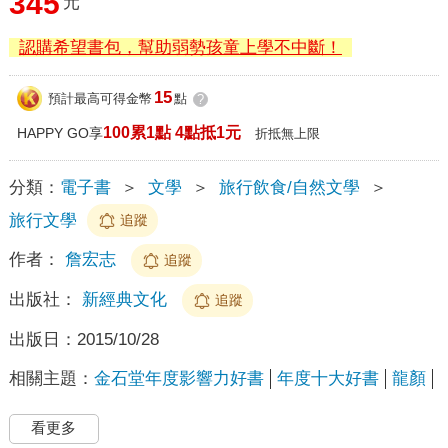
345
元
認購希望書包，幫助弱勢孩童上學不中斷！
15
預計最高可得金幣
點
?
100累1點 4點抵1元
HAPPY GO享
折抵無上限
分類：
電子書
＞
文學
＞
旅行飲食/自然文學
＞
旅行文學
追蹤
作者：
詹宏志
追蹤
出版社：
新經典文化
追蹤
出版日：
2015/10/28
相關主題：
金石堂年度影響力好書
年度十大好書
龍顏
看更多