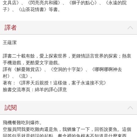
文具店》、《閃亮亮共和國》、《獅子的點心》、《永遠的院
子》、《山茶花情書》等書。
譯者
王蘊潔
譯書二十載有餘，愛上探索世界，更鍾情語言世界的探索；熱衷
手機遊戲，更酷愛文字遊戲。
譯有《解憂雜貨店》、《空洞的十字架》、《哪啊哪啊神去
村》、《流》。
著有：《譯界天后親授！這樣做，案子永遠接不完》
臉書交流專頁：綿羊的譯心譯意
試閱
飛機餐難吃到爆炸。
空服員問我要吃雞肉還是魚，我猶豫了一下，回答說要魚。這個
回答似乎就是錯誤的起點。餐盒裡的魚根本不知道是什麼東西，