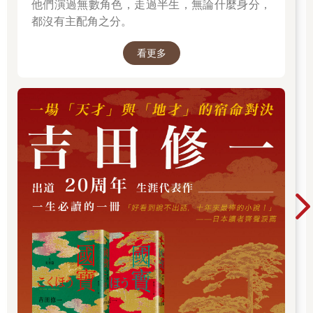
熱氣撲來。他可能察覺了我的想法，用掛在脖子上那條溫泉旅館
他們演過無數角色，走過半生，無論什麼身分，
常用的薄毛巾拚命擦著額頭的汗水走過來時說：
都沒有主配角之分。
「我有點汗臭味，請妳忍耐一下。」
「你曬得好黑啊。」
看更多
雖然成哉以前就不屬於文弱書生的類型，但是出現在眼前的他充
滿野性的味道，好像長相都和以前不一樣了。我記憶中的成哉雖
然運動能力不差，但屬於文質彬彬、清新爽朗的年輕人。
「因為我在當建築工人啊。」
成哉笑著說。雖然他的外型和以前判若兩人，但笑容仍然是我熟
悉的成哉，頓時胸口產生了好像被橡皮圈綁緊的懷念感覺。
成哉說他目前在當建築工人時的態度，感受不到絲毫的自嘲，我
暗自鬆了一口氣。因為我之前聽說他大學畢業後，被一家大型廣
告代理公司錄取，當時我還覺得成哉果然很厲害。成哉當年是我
就讀的那所國中的學生會長，之後考進了排名第一的縣立高中，
大學也是讀一流的國立大學，結果現在當建築工人。
雖然我有一大堆疑問，但我們必須先談論更重要的話題，我們對
這件事很有默契。當時我們經常玩在一起的小團體中，有一個人
在今年春天走上了絕路。我們無法輕易為重逢感到高興。成哉咕
嚕咕嚕地一口氣把杯子裡的水喝完了，似乎終於感到涼快了些。
他先開了口。
「美咲，所以妳也會出席嗎？」