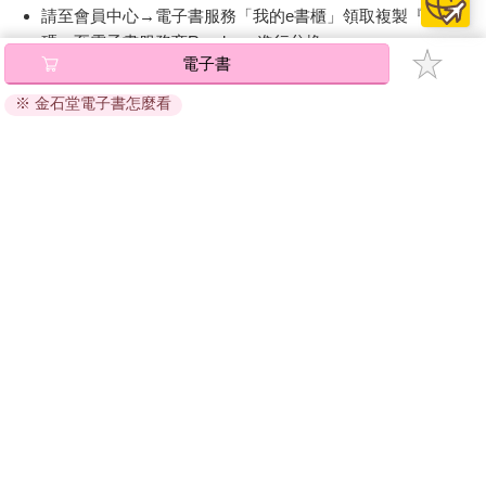
之後，我只在那裡工作了短短不到三個月的時間。我們這個世代
請至會員中心→電子書服務「我的e書櫃」領取複製『兌換
的人果然都是不爭氣的廢柴嗎？努力多年，好不容易如願成為編
碼』至電子書服務商Readmoo進行兌換。
輯，最後竟然自己放棄了那份工作。
電子書
退換貨須知：
但是我完全沒想到，成哉的義父母竟然是蒙古人⋯⋯
※ 金石堂電子書怎麼看
因版權保護，您在金石堂所購買的電子書僅能以金石堂專屬
的閱讀軟體開啟閱讀，無法以其他閱讀器或直接下載檔案。
依據「消費者保護法」第19條及行政院消費者保護處公告之
「通訊交易解除權合理例外情事適用準則」，非以有形媒介
提供之數位內容或一經提供即為完成之線上服務，經消費者
事先同意始提供。（如：電子書、電子雜誌、下載版軟體、
虛擬商品…等），
不受「網購服務需提供七日鑑賞期」的限
制
。為維護您的權益，建議您先使用「試閱」功能後再付款
購買。