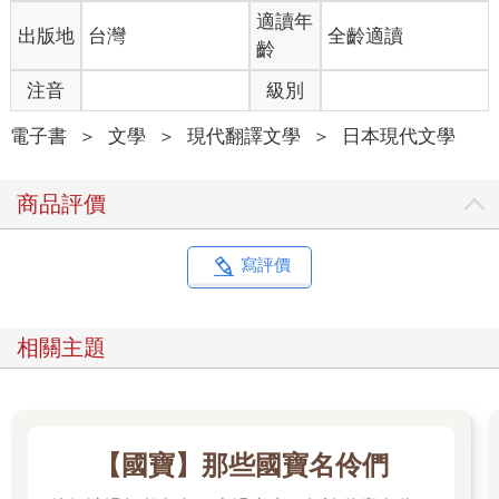
不起有哪個朋友在當建築工人，而且因為背光的關係，完全不知
適讀年
出版地
台灣
全齡適讀
道對方是誰。當面問對方是誰似乎有點失禮，所以我悶不吭氣地
齡
站在原地。
「美咲，是我啊，妳的老同學成哉！國中的時候，我們經常玩在
注音
級別
一起。」
對方抱著電線桿大聲對我說。
電子書
＞
文學
＞
現代翻譯文學
＞
日本現代文學
成哉？他是高梨成哉？我微微張大了嘴巴，愣在那裡好幾秒鐘，
完全說不出話。我當然認識成哉，而且對他太熟了。只不過我實
商品評價
在無法把我認識的成哉，和眼前這個輕鬆站在電線桿上的成哉連
在一起。
「我聽說你已經收到了一流企業的錄取通知⋯⋯」
寫評價
我陷入茫然，好不容易擠出這句話，但是，我說話似乎太小聲，
沒有傳到成哉的耳裡。
「等一下就是我的休息時間，妳先去櫻桃花園等我一下！」
相關主題
成哉說了一家令人懷念的咖啡店名字。我以前很嚮往那家咖啡
店，所以聽到這個店名有點害羞。
我高舉雙手比了一個圓，表示我瞭解了。突然在這裡和成哉重
逢，有一種穿越時空的感覺。
等了十五分鐘左右，成哉滿頭大汗地走進了櫻桃花園。不光是臉
【國寶】那些國寶名伶們
而已，我猜想他渾身都在冒汗，光是看著他的臉，就可以感受到