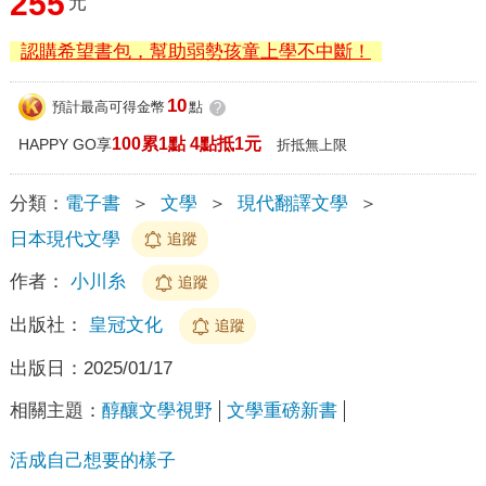
255
元
認購希望書包，幫助弱勢孩童上學不中斷！
10
預計最高可得金幣
點
?
100累1點 4點抵1元
HAPPY GO享
折抵無上限
分類：
電子書
＞
文學
＞
現代翻譯文學
＞
日本現代文學
追蹤
作者：
小川糸
追蹤
出版社：
皇冠文化
追蹤
出版日：
2025/01/17
相關主題：
醇釀文學視野
文學重磅新書
活成自己想要的樣子