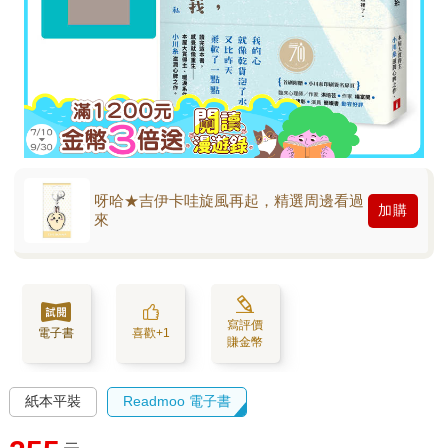
呀哈★吉伊卡哇旋風再起，精選周邊看過
加購
來
寫評價
電子書
喜歡+1
賺金幣
紙本平裝
Readmoo 電子書