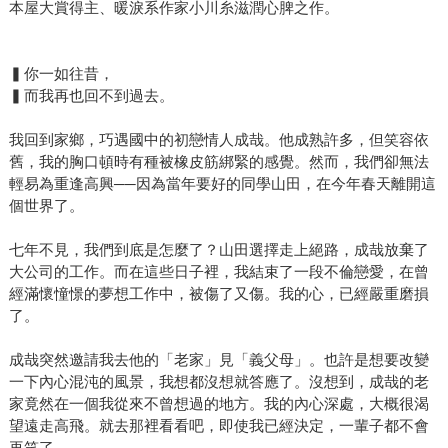
本屋大賞得主、暖淚系作家小川糸滋潤心脾之作。
▍你一如往昔，
▍而我再也回不到過去。
我回到家鄉，巧遇國中的初戀情人成哉。他成熟許多，但笑容依
舊，我的胸口頓時有種被橡皮筋綁緊的感覺。然而，我們卻無法
輕易為重逢高興──因為當年要好的同學山田，在今年春天離開這
個世界了。
七年不見，我們到底是怎麼了？山田選擇走上絕路，成哉放棄了
大公司的工作。而在這些日子裡，我結束了一段不倫戀愛，在曾
經滿懷憧憬的夢想工作中，被傷了又傷。我的心，已經嚴重磨損
了。
成哉突然邀請我去他的「老家」見「義父母」。也許是想要改變
一下內心混沌的風景，我想都沒想就答應了。沒想到，成哉的老
家竟然在一個我從來不曾想過的地方。我的內心深處，大概很渴
望遠走高飛。就去那裡看看吧，即使我已經決定，一輩子都不會
再笑了──