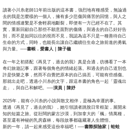
讀著小川糸老師11年前出版的這本書，強烈地有種感受，無論過
去的我是怎麼樣的一個人，擁有多少悲傷與痛苦的回憶，與人之
間的情感連繫是不會輕易地斷裂，即便有一方已經不在了。其
實，重新回顧自己那些不願意面對的傷痛，與過去的自己好好告
別，而不是如同以往的視而不見，我認為這不只是一種善待自己
生命的方式，同時，也能長出讓自己繼續往生命之旅前進的勇氣
與力量。
──書帳．愛書人｜陳子楹
在一年之初搭配《再見了，過去的我》真是合適，彷彿看了一本
奇幻旅遊記事，跟著每個角色的情緒起落。和過去的自己道別也
許是快樂之事，然而不自覺把原本的自己搞丟，可能有些感傷。
那就出走吧，透過小川糸的文字，跟這本書的角色一起「靈魂出
走」，與自己和解吧。
──演員｜陳妤
2025年，能有小川糸的小說與散文相伴，是極為幸運的事。
透過《再見了，過去的我》，她引領讀者跳脫日常框架，展開未
知的短篇之旅。從壯闊的蒙古沙漠，到加拿大的「楓」情萬種，
甚至還有神秘的乳房森林，每段故事都蘊藏著人生體悟。
新的一年，請一起來感受這份幸福吧！
──書際探險家｜蛙蛙