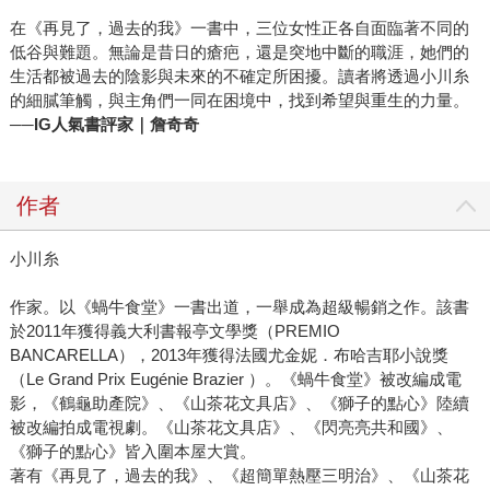
在《再見了，過去的我》一書中，三位女性正各自面臨著不同的
低谷與難題。無論是昔日的瘡疤，還是突地中斷的職涯，她們的
生活都被過去的陰影與未來的不確定所困擾。讀者將透過小川糸
的細膩筆觸，與主角們一同在困境中，找到希望與重生的力量。
──IG人氣書評家｜詹奇奇
作者
小川糸
作家。以《蝸牛食堂》一書出道，一舉成為超級暢銷之作。該書
於2011年獲得義大利書報亭文學獎（PREMIO
BANCARELLA），2013年獲得法國尤金妮．布哈吉耶小說獎
（Le Grand Prix Eugénie Brazier ）。《蝸牛食堂》被改編成電
影，《鶴龜助產院》、《山茶花文具店》、《獅子的點心》陸續
被改編拍成電視劇。《山茶花文具店》、《閃亮亮共和國》、
《獅子的點心》皆入圍本屋大賞。
著有《再見了，過去的我》、《超簡單熱壓三明治》、《山茶花