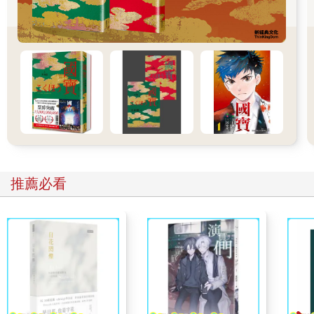
他猜到了我回到老家的理由。
「你呢？」
我仍然對直接叫他的名字感到不太自在，但還是問了這個問題。
他看起來還想喝水，於是我就把我那杯還沒有喝過的水遞到他面
前。
「嗯，我原本也打算出席，但我臨時要回老家一趟，所以必須做
很多準備工作。」
我聽不懂他說回老家是什麼意思，猜想可能他要去祖父母的家，
但我並沒有追問。因為我覺得現在岔題，恐怕一輩子都無法再聊
這個話題了。有一件必須用嚴肅的心情面對的大事擺在我們面
前。
「因為太突然了，我超驚訝。」
推薦必看
其實那件事根本無法用這一句話道盡。
「我也是。」
「你和山田常見面嗎？」
「我和他高中也讀同一所學校，但是在上了大學之後，幾乎就疏
遠了。」
「我在國中畢業之後，可能就沒再見過他。不對，我有一次曾經
在路上遇到他，他和女朋友在一起，我們只是用眼神打了一下招
呼。」