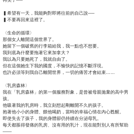
▍希望有一天，我能夠對即將往前的自己說──
▍不要再回來這裡了。
〈生命的循環〉
那個女人離開這個世界了。
她留下一個破舊的行李箱給我，我一點也不想要。
我到底為什麼要拖著它來加拿大？
我以為只要她死了，我就自由了。
但在這個她生下我的國度，不愉快的記憶不斷浮現。
也許必須等到我自己離開世界，一切的痛苦才會結束……
〈乳房森林〉
我在「乳房森林」的第一個服務對象，是曾被母親拋棄的高中男
孩。
他吸著我的乳房時，我立刻想起剛離開不久的孩子。
抱著他小小的身體、餵他喝奶，當時的幸福心情在內心甦醒。
即使失去了孩子，我的身體卻仍持續在分泌母乳。
每天都脹得發痛的乳房、沒有用的乳汁，現在能對別人有所幫助
——