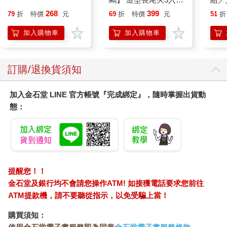
成哉小聲地說，似乎看透了我的心思。
(8款可選) 凱蒂貓 Hello
「是啊，我也覺得自己很薄情寡義，很討厭這樣的自己。」
268
399
79
折
特價
元
69
折
特價
元
51
折
Kitty 庫洛米 布丁狗 酷
這時，成哉點的香蕉汁送了上來。老闆應該早就忘了我們。當時
企鵝
加入購物車
加入購物車
應該沒有人會想到，七年後，玩在一起的成員中的某個人會離開
這個世界，就連山田自己也無法想像。
成哉不時瞥向店裡的鴿子時鐘，一口氣喝完了香蕉汁。他沒有用
吸管，拿起杯子直接大口喝完了。
訂購/退換貨須知
「美咲，對不起，我必須回去工作了。」
他把喝完的杯子放回桌子後，快速對我說。他的嘴角沾到了香蕉
加入金石堂 LINE 官方帳號『完成綁定』，隨時掌握出貨動
汁。
態：
其實我很想和成哉多聊一會兒，但是我想不到任何挽留他的理
由。雖然只要回去翻畢業紀念冊，就可以找到他老家的電話。正
當我在思考該怎麼辦時，成哉突然對我說：
「如果妳時間方便，要不要去見我的義父母？」
他向咖啡店老闆借了筆，拿起桌上有點受潮的餐巾紙，寫下了電
話號碼交給我。
提醒您！！
「這是你家的電話？」
金石堂及銀行均不會請您操作ATM! 如接獲電話要求您前往
「對，因為我沒有手機。」
ATM提款機，請不要聽從指示，以免受騙上當！
「你還是沒有手機啊。」
我這句話中有很多含義。因為我不禁想起成哉當年特地跑去附近
購買須知：
的公用電話打電話給我的往事，下一剎那，我就像中了邪似地回