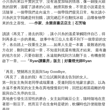
小川糸向來以平實的文字、沒有過度加味的情感，像一鍋慢火細
熬的甜粥，溫暖了讀者的心頭。她擅寫飲食，不管是小說還是生
活隨筆，一個帶我們走向遠方，一個帶我們窺見日常。每次讀小
川糸的文字我總是特別餓，讀完總忍不住翻找冰箱，品嚐食物帶
來的生之喜悅。
──作家、永樂座書店店主｜石芳瑜
讀讀《再見了，過去的我》，讓小川糸的溫柔筆觸陪伴自己，得
到再多走一步的勇氣。 故事中有三位人生看不到下一個章節的女
子，各自踏上一段重生之旅……如果人生是一本書，最難過的地
方在於，翻到悲劇這一章，不知道到底還有幾頁才結束。 最有趣
的地方在於，只要你願意，永遠能夠找到方法翻下去，有機會開
啟下一章。
──「
Ryan
讀書房」版主｜好書燈光師
Ryan
「再見」雙關再次見面與Say Goodbye。
《再見了，過去的我》有三位試圖與過去告別的女人。
第一則女主角與老同學成哉重逢，受邀到陌生地蒙古參訪。以為
永遠不會再笑的女主角在異地慢慢前行時，回想起相當疏離的母
親與自己失序的生活。
異地會引發生活習性的磨合，女主如同豌豆公主，隨時隨地在意
著那一顆豆子。然而豆子在生食時是硬的，軟爛時也許便能散發
香甜。