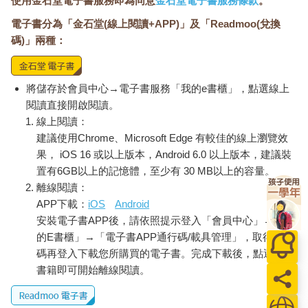
使用金石堂電子書服務即為同意
金石堂電子書服務條款
。
答說：
電子書分為「金石堂(線上閱讀+APP)」及「Readmoo(兌換
「不然就去看看吧。」
義父母是什麼意思？他們住在哪裡？我完全沒問這些事，就答應
碼)」兩種：
了成哉的邀約，連我自己都搞不清楚為什麼。也許是想要稍微改
變一下內心揮之不去的混沌景色，而且反正我有大把時間。
那時候，我有一種豁出去的想法，但又補充說明了一件重要的
將儲存於會員中心→電子書服務「我的e書櫃」，點選線上
事。
閱讀直接開啟閱讀。
「但是我有言在先，我不會笑。我已經決定，一輩子都不會再笑
線上閱讀：
了。」
建議使用Chrome、Microsoft Edge 有較佳的線上瀏覽效
這也是我第一次在別人面前說出這件事。幾天之前，我做出了這
果， iOS 16 或以上版本，Android 6.0 以上版本，建議裝
樣的決定，而且在決定之後，這幾天我真的完全沒笑。
置有6GB以上的記憶體，至少有 30 MB以上的容量。
原本以為成哉會笑我、罵我，或是教訓我一頓，沒想到他只是很
離線閱讀：
乾脆地回答說：
APP下載：
iOS
Android
「沒問題。」
安裝電子書APP後，請依照提示登入「會員中心」→「我
我甚至不太清楚他是否清楚接收到我想要傳達的意圖。他說完這
句話，就匆匆回去工作了。
的E書櫃」→「電子書APP通行碼/載具管理」，取得通行
我獨自坐在櫻桃花園窗邊的座位，喝著當時覺得太苦而不敢喝的
碼再登入下載您所購買的電子書。完成下載後，點選任一
黑咖啡，目送成哉的背影。我們到底怎麼了？成哉放棄了大型廣
書籍即可開始離線閱讀。
告代理公司的工作，成為建築工人。我在幾天前，向學生時代就
開始打工，最後終於如願成為正式員工的出版社遞了辭呈。畢業