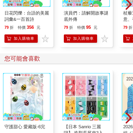
「這就是妳最後一次見到山田。」
「是啊，但是⋯⋯」
日花閃爍：台語的美麗
演員們：請解開故事謎
杖藜
完全沒想到他竟然自殺了。我在內心嘀咕這句話時，就有一種莫
詞彙&一百首詩
底外傳
意、
名的情緒湧上心頭。同世代的人基於自己的意志結束生命這個事
恭談
356
95
79
折
特價
元
79
折
特價
元
79
折
實，也許對二十二歲的我造成的震撼比我想像中更劇烈。所以，
想
這三個月期間，我反而不願正視這件事。而且，我是因為接到家
加入購物車
加入購物車
裡的電話，得知山田自殺的消息，而且是我媽接到電話，所以我
至今沒有和任何人談過這件事。成哉是第一個和我談論山田的
人。
您可能會喜歡
「我聽到消息時也超受打擊，完全沒想到他竟然會自殺。我去了
守靈夜，但實在太難過了，最後沒有看他的臉一眼，事後一直超
後悔，為什麼沒有好好看躺在棺材中的他一眼。」
成哉順手用毛巾擦著眼角，我不知道他擦的是汗水還是淚水。
「雖然我也收到了守靈夜的通知，但最後還是無法參加。因為剛
好是我公司入職典禮的前一天，沒辦法趕回來，所以我打算這次
回來參加告別式。」
山田在即將踏入社會的幾天前自殺身亡。其實如果我有意願，完
全可以趕回來參加守靈夜和葬禮，我只是覺得很麻煩，而且也沒
有像樣的喪服，又不想臨時去買便宜貨的喪服湊合。
守護甜心 愛藏版-6完
【日本 Sanrio 三麗
20
「想當初，我們曾經那麼要好。」
鷗】 造型長尾夾3入組
組／