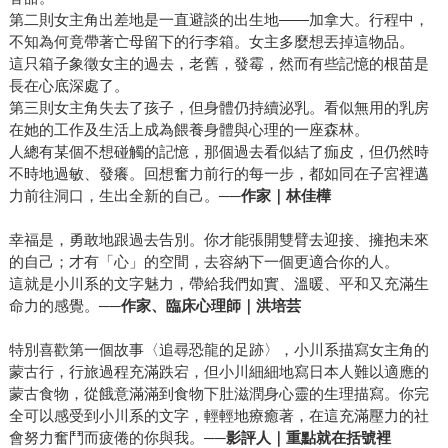
第二則女主角出差地是一直避談的出生地——加拿大。行程中，
不知為何竟帶著亡母留下的行李箱。女主多麼想丟掉這物品。
這只箱子象徵女主的過去，老舊，發霉，然而有些記憶的根苗是
長在心底深處了。
第三則女主角失去了孩子，但身體仍持續泌乳。看似無用的乳房
在她的工作及生活上成為餵養身體與心理的一座森林。
人總有某個不想碰觸的記憶，那個過去看似結了痂皮，但仍然時
不時地過敏、發癢。回想奮力前行的每一步，都如同在子宮裡邁
力前往洞口，生出全新的自己。
──作家｜林佳樺
幸福是，勇敢地跟過去告別。你才能張開雙臂去迎接、擁抱未來
的自己；才有「心」的空間，去容納下一個更適合你的人。
這就是小川系的文字魅力，帶給我們如實、溫暖、平和又充滿生
命力的感覺。
──作家、臨床心理師｜洪培芸
特別喜歡第一個故事〈追尋恐龍的足跡〉，小川系描寫女主角的
蒙古行，行旅過程充滿跌宕，但小川細細地寫日本人難以適應的
蒙古食物，從餓意滿滿到食物下肚滋潤身心靈的生理描寫。你完
全可以感受到小川系的文字，輕輕地療癒著，在這充滿壓力的社
會努力奮鬥而疲倦的你與我。
──影評人｜重點就在括號裡