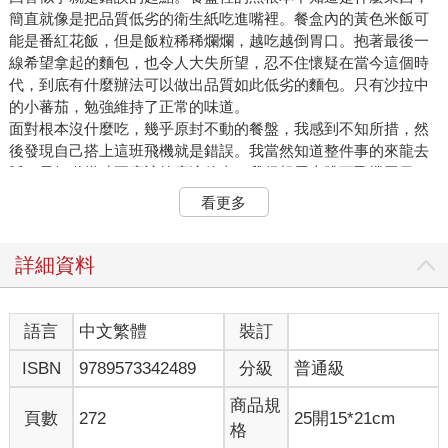
簡直就像是把品質低劣的衛生紙吃進嘴裡。餐盒內的黃色米飯可
能是番紅花飯，但是飯粒稀稀爛爛，越吃越倒胃口。抱著最後一
線希望拿起的麵包，也令人大失所望，忍不住懷疑在當今這個時
代，到底有什麼辦法可以做出品質如此低劣的麵包。只有沙拉中
的小蕃茄，勉強維持了正常的味道。
面對根本沒什麼吃，幾乎原封不動的餐盤，我感到不知所措，然
後發現自己搭上這班飛機就是錯誤。我當然知道整件事的來龍去
脈。早知道當時不應該答應這件事。我很想馬上跳下飛機回日
本。
看更多
但是，班機正從韓國飛往中國的方向，前方的螢幕上顯示了「天
津」和「大連」這些好像曾經聽過的地名，目的地是烏蘭巴托的
成吉思汗國際機場。
詳細資料
十天之前，我做夢也沒有想到，自己竟然會去蒙古。
「美咲！」
語言
中文繁體
裝訂
這一天，我回到了三個月沒回的老家，走在商店街上。我在千葉
ISBN
9789573342489
分級
普通級
的一個很小的港口城市出生、長大。這裡雖說是商店街，但幾乎
所有的店都拉下了鐵捲門。
商品規
叫我的那個聲音從頭頂上傳來，我抬頭張望，想知道是誰在叫
頁數
272
25開15*21cm
格
我，看到一個身穿燈籠工裝褲的男人正在向我揮手。但是，我想