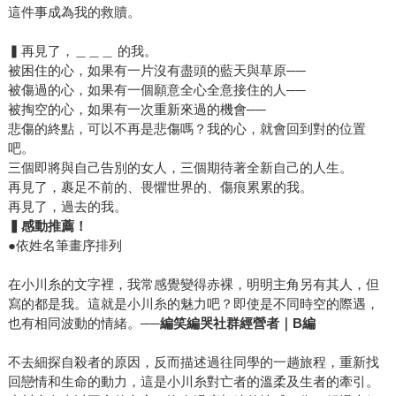
這件事成為我的救贖。
▍再見了，＿＿＿ 的我。
被困住的心，如果有一片沒有盡頭的藍天與草原──
被傷過的心，如果有一個願意全心全意接住的人──
被掏空的心，如果有一次重新來過的機會──
悲傷的終點，可以不再是悲傷嗎？我的心，就會回到對的位置
吧。
三個即將與自己告別的女人，三個期待著全新自己的人生。
再見了，裹足不前的、畏懼世界的、傷痕累累的我。
再見了，過去的我。
▍感動推薦！
●依姓名筆畫序排列
在小川糸的文字裡，我常感覺變得赤裸，明明主角另有其人，但
寫的都是我。這就是小川糸的魅力吧？即使是不同時空的際遇，
也有相同波動的情緒。
──編笑編哭社群經營者｜
B
編
不去細探自殺者的原因，反而描述過往同學的一趟旅程，重新找
回戀情和生命的動力，這是小川糸對亡者的溫柔及生者的牽引。