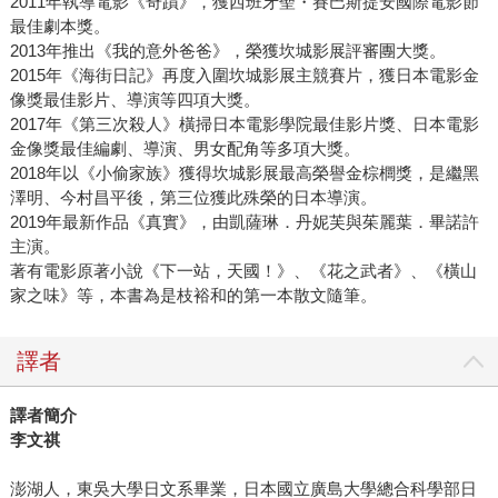
2011年執導電影《奇蹟》，獲西班牙聖・賽巴斯提安國際電影節
最佳劇本獎。
2013年推出《我的意外爸爸》，榮獲坎城影展評審團大獎。
2015年《海街日記》再度入圍坎城影展主競賽片，獲日本電影金
像獎最佳影片、導演等四項大獎。
2017年《第三次殺人》橫掃日本電影學院最佳影片獎、日本電影
金像獎最佳編劇、導演、男女配角等多項大獎。
2018年以《小偷家族》獲得坎城影展最高榮譽金棕櫚獎，是繼黑
澤明、今村昌平後，第三位獲此殊榮的日本導演。
2019年最新作品《真實》，由凱薩琳．丹妮芙與茱麗葉．畢諾許
主演。
著有電影原著小說《下一站，天國！》、《花之武者》、《橫山
家之味》等，本書為是枝裕和的第一本散文隨筆。
譯者
譯者簡介
李文祺
澎湖人，東吳大學日文系畢業，日本國立廣島大學總合科學部日