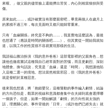
來喔。」做父親的儘管臉上還能擠出苦笑，內心則相當狼狽與受
傷。
原來如此……，或許確實沒有那麼親密吧，畢竟兩個人在歲月上
的累積不過三年，每次見面時又都只能歸零重來。
只有「血緣關係」終究是不夠的……，我直覺地這麼認為，最後
也想通了（應該是時間的關係吧……）。但其實從一開始我就知
道，以我工作的性質很不容易實現那樣的生活。
我請福山雅治扮演《我的意外爸爸》這部電影裡的父親角色，想
讓他也徹底嘗試這種我自己經常面對的苦惱，而且更劇烈、深刻
地體會。換句話說，究竟是「血緣」還是「時間」，我想讓他陷
入這種二選一的境地。想法當然相當邪惡，但《我的意外爸爸》
就是發軔於某種惡意。
後來我也想過，將「抱錯嬰兒」這種聳動的事件編入劇情，結論
的方向恐怕是，觀眾的視線和意識都會集中在夫婦到底會選擇哪
一個孩子。但是，如果一開始解讀「劇情」的方向性就太強的
話，理應關心的、事件背後的「日常」（或許他們已經失去）就