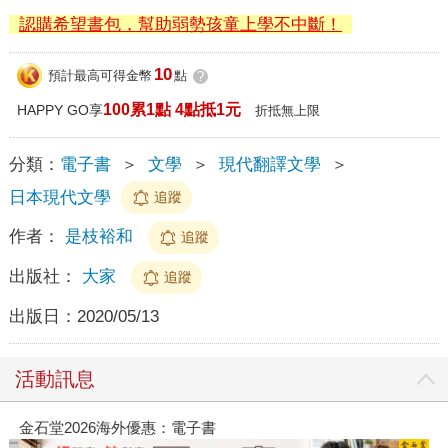
認購希望書包，幫助弱勢孩童上學不中斷！
10
預計最高可得金幣
點
?
100累1點 4點抵1元
HAPPY GO享
折抵無上限
分類：
電子書
＞
文學
＞
現代翻譯文學
＞
日本現代文學
追蹤
作者：
是枝裕和
追蹤
出版社：
大家
追蹤
出版日：
2020/05/13
活動訊息
金石堂2026海外優惠：電子書