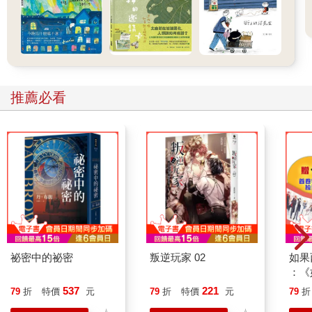
推薦必看
祕密中的祕密
叛逆玩家 02
如果
：《
喵》
537
221
79
折
特價
元
79
折
特價
元
79
折
【首