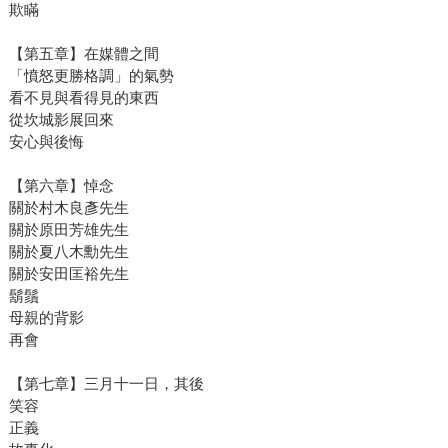
欺瞞
【第五章】在媒體之間
「憤怒更勝格調」的氣勢
看不見與看得見的東西
從坎城影展回來
安心與後悔
【第六章】悼念
關於村木良彥先生
關於原田芳雄先生
關於夏八木勳先生
關於安田匡裕先生
鬍鬚
母親的背影
再會
【第七章】三月十一日，其後
笑容
正義