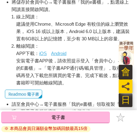
將儲存於會員中心→電子書服務「我的e書櫃」，點選線上
閱讀直接開啟閱讀。
線上閱讀：
建議使用Chrome、Microsoft Edge 有較佳的線上瀏覽效
果， iOS 16 或以上版本，Android 6.0 以上版本，建議裝
置有6GB以上的記憶體，至少有 30 MB以上的容量。
離線閱讀：
APP下載：
iOS
Android
安裝電子書APP後，請依照提示登入「會員中心」→「我
的E書櫃」→「電子書APP通行碼/載具管理」，取得通行
會
碼再登入下載您所購買的電子書。完成下載後，點選任一
書籍即可開始離線閱讀。
員
日
請至會員中心→電子書服務「我的e書櫃」領取複製『兌換
碼』至電子書服務商Readmoo進行兌換。
電子書
退換貨須知：
※ 本商品會員日滿額金幣加碼回饋最高15倍
因版權保護，您在金石堂所購買的電子書僅能以金石堂專屬
的閱讀軟體開啟閱讀，無法以其他閱讀器或直接下載檔案。