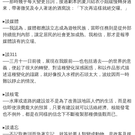
──那時幾乎每天變更台詞，接過劇本的夏川結衣小姐緩慢轉身過
來，帶著微笑及令人著迷的酒窩說：「下次再這樣就絕交囉。」
▸談媒體
──我認為，媒體都應該立志成為遊牧民族，當即任務則是從外部
持續批判內部，讓定居民的社會更加成熟。我相信，那才是報導
媒體該有的立場。
▸談311
──三月十一日前後，展現在我眼前──也包括過去──的世界的意
義，便起了很大的轉變。對這種變化深感困惑，和以作品形式描
述這種變化的躊躇，就好像投入水裡的石頭太大，波紋因而一時
難以靜止的情況。
▸談核電
──水庫或道路的建設並不是為了改善該地區人們的生活，而是相
信即使浪費龐大的預算，只要有建設就可以活絡經濟。核能發電
也不例外，都是在同樣的信念下不斷複製那種價值觀而已。
▸談遺忘
──不記取教訓而急著忘記，就等於要人類變成動物，是政客及媒