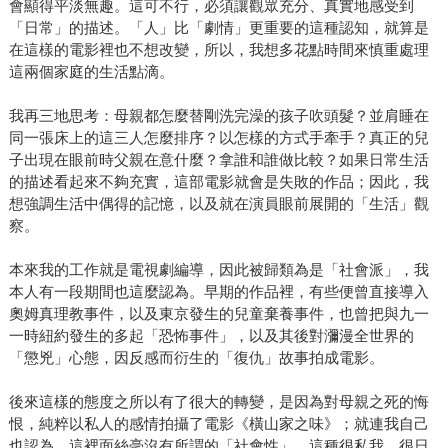
會顯得平淡無趣。這可不行，必須讓觀眾充分、真實地感受到
「日常」的描述。「人」比「劇情」更重要的這種認知，就算是
在這樣的電影裡也不想改變，所以，我想多花點時間來慎重處理
這兩個家庭的生活點滴。
我再三地思考：母親都怎麼替剛洗完澡的孩子吹頭髮？並肩睡在
同一張床上的這三人怎麼排序？以怎樣的方式手牽手？真正的兒
子出現在眼前時父親在意什麼？拿誰和誰做比較？如果日常生活
的描述看起來不夠充實，這部電影就會是失敗的作品；因此，我
想強調生活中偶得的記憶，以及就在演員眼前展開的「生活」觀
察。
本來我的工作就是電視劇編導，因此被歸類為是「社會派」，我
本人有一段期間也這麼認為。早期的作品裡，有些便曾直接導入
奧姆真理教事件，以及東京發生的兒童棄養事件，也曾把與九一
一時紐約發生的多起「恐怖事件」，以及其後對瀰漫全世界的
「懲兇」心態，因反感而衍生的「復仇」故事拍成電影。
後來這樣的態度之所以有了很大的轉變，是因為對母親之死的悔
恨，純粹以私人的感情拍攝了電影《橫山家之味》；就連我自己
也認為，這裡面絲毫沒有所謂的「社會性」。這種很私我、很日