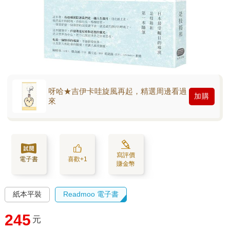
呀哈★吉伊卡哇旋風再起，精選周邊看過
加購
來
寫評價
電子書
喜歡+1
賺金幣
紙本平裝
Readmoo 電子書
245
元