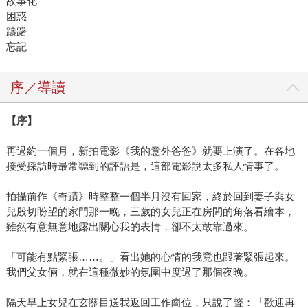
故事化
困惑
躊躇
忘記
序／導讀
【序】
再過約一個月，新拍電影《我的意外爸爸》就要上演了。在各地
接受採訪時最常聽到的評語是，這部電影說太多私人情事了。
拍攝前作《奇蹟》時整整一個半月沒有回家，終於回到妻子與女
兒殷切盼望的家門那一晚，三歲的女兒正在房間的角落看繪本，
雖然有意無意地露出關心我的表情，卻不太敢靠過來。
「可能有點緊張……。」看出她的心情的我竟也跟著緊張起來。
我們父女倆，就在這種微妙的氛圍中度過了那個夜晚。
隔天早上女兒在玄關目送我返回工作崗位，只說了聲：「歡迎再