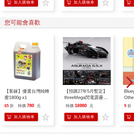
加入購物車
加入購物車
您可能會喜歡
【客錸】優選台灣純蜂
【預購27年5月暫定】
Blue
蜜1800g x1
threeMega閃電霹靂車
Other
VA Hi-SPEC UNITED
Stori
780
16980
65
折
特價
元
特價
元
9
折
阿斯拉 G.S.X RS
Hoor
SIREN 黑色限定
加入購物車
加入購物車