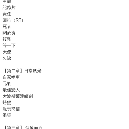
革命
記錄片
責任
回推（RT）
死者
關於喪
複雜
等一下
天使
欠缺
【第二章】日常風景
自家轎車
元氣
最佳戀人
大波斯菊連續劇
螃蟹
服喪簡信
浪聲
【第三章】 似遠而近