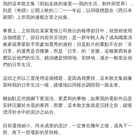
我的這本散文集《宛如走路的速度──我的生活、創作與世界》，
則是《奇蹟》公開上映的二〇一一年起，以同樣標題在《西日本
新聞》上所寫的連載文章之結集。
事實上，之前我在某家電視公司推出的報導節目中，就曾經使用
這個標題了。節目內容所呈現的，是一群年輕人為了成為職業演
奏家或專業歌手而參加選秀的過程；但是影片的重點不在於「非
日常」的選秀是否獲勝，而是「日常」的「音樂」這種東西有多
麼貼近他們的生活。鏡頭總是悄悄地、安靜地，漫步一般靠近他
們的日常生活。
這回之所以三度使用這個標題，是因為我覺得，這本散文集就像
當時我的日常生活一樣，緩慢地以同樣步調陪我一路走來。
猶如駐足挖掘腳下更混沌、更柔和的事物，如果我的電影作品是
安靜沉澱於水底的東西，那麼，這本散文集就是沉靜之前，緩慢
漂浮於水中的泥沙之結合。
目前還很細小、尚未成形的泥沙，一定會在幾年之後，成為下一
部、再下一部電影的芽與根。