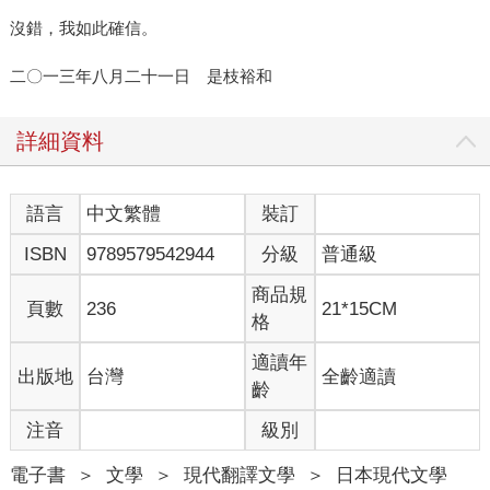
沒錯，我如此確信。
二〇一三年八月二十一日 是枝裕和
詳細資料
語言
中文繁體
裝訂
ISBN
9789579542944
分級
普通級
商品規
頁數
236
21*15CM
格
適讀年
出版地
台灣
全齡適讀
齡
注音
級別
電子書
＞
文學
＞
現代翻譯文學
＞
日本現代文學