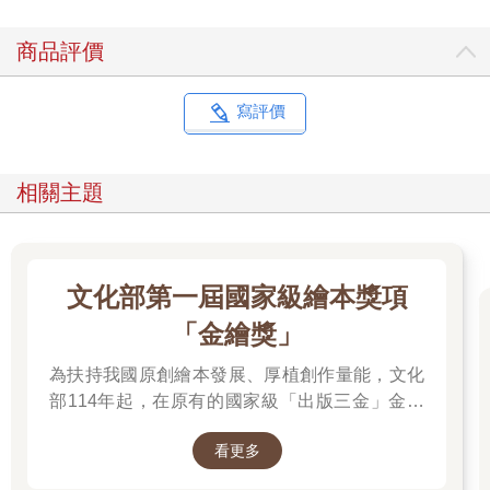
商品評價
寫評價
相關主題
文化部第一屆國家級繪本獎項
「金繪獎」
為扶持我國原創繪本發展、厚植創作量能，文化
部114年起，在原有的國家級「出版三金」金鼎
獎、金漫獎、金典獎外，新增「金繪獎」，希望
看更多
促進台灣圖文出版的多元發展。獎項分為「特別
貢獻獎」、「繪本新人獎」、「繪本編輯獎」、