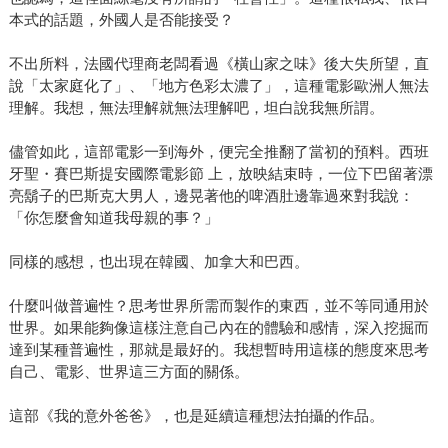
本式的話題，外國人是否能接受？
不出所料，法國代理商老闆看過《橫山家之味》後大失所望，直
說「太家庭化了」、「地方色彩太濃了」，這種電影歐洲人無法
理解。我想，無法理解就無法理解吧，坦白說我無所謂。
儘管如此，這部電影一到海外，便完全推翻了當初的預料。西班
牙聖・賽巴斯提安國際電影節 上，放映結束時，一位下巴留著漂
亮鬍子的巴斯克大男人，邊晃著他的啤酒肚邊靠過來對我說：
「你怎麼會知道我母親的事？」
同樣的感想，也出現在韓國、加拿大和巴西。
什麼叫做普遍性？思考世界所需而製作的東西，並不等同通用於
世界。如果能夠像這樣注意自己內在的體驗和感情，深入挖掘而
達到某種普遍性，那就是最好的。我想暫時用這樣的態度來思考
自己、電影、世界這三方面的關係。
這部《我的意外爸爸》，也是延續這種想法拍攝的作品。