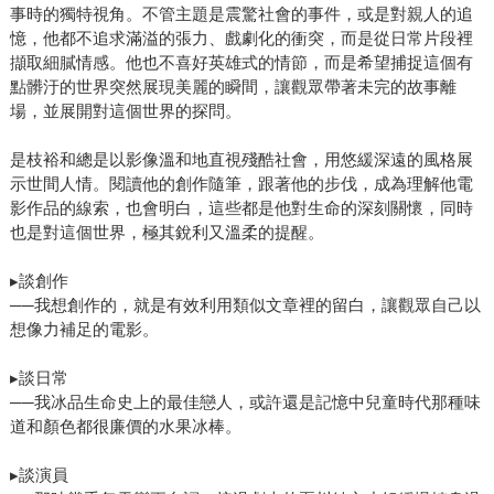
事時的獨特視角。不管主題是震驚社會的事件，或是對親人的追
憶，他都不追求滿溢的張力、戲劇化的衝突，而是從日常片段裡
擷取細膩情感。他也不喜好英雄式的情節，而是希望捕捉這個有
點髒汙的世界突然展現美麗的瞬間，讓觀眾帶著未完的故事離
場，並展開對這個世界的探問。
是枝裕和總是以影像溫和地直視殘酷社會，用悠緩深遠的風格展
示世間人情。閱讀他的創作隨筆，跟著他的步伐，成為理解他電
影作品的線索，也會明白，這些都是他對生命的深刻關懷，同時
也是對這個世界，極其銳利又溫柔的提醒。
▸談創作
──我想創作的，就是有效利用類似文章裡的留白，讓觀眾自己以
想像力補足的電影。
▸談日常
──我冰品生命史上的最佳戀人，或許還是記憶中兒童時代那種味
道和顏色都很廉價的水果冰棒。
▸談演員