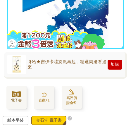
呀哈★吉伊卡哇旋風再起，精選周邊看過
加購
來
寫評價
電子書
喜歡+1
賺金幣
?
紙本平裝
金石堂 電子書