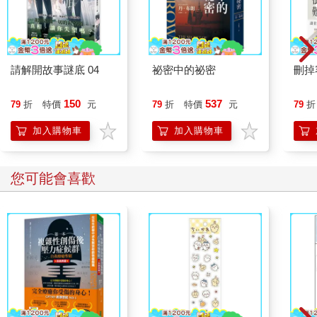
請解開故事謎底 04
祕密中的祕密
刪掉
150
537
79
折
特價
元
79
折
特價
元
79
折
加入購物車
加入購物車
您可能會喜歡