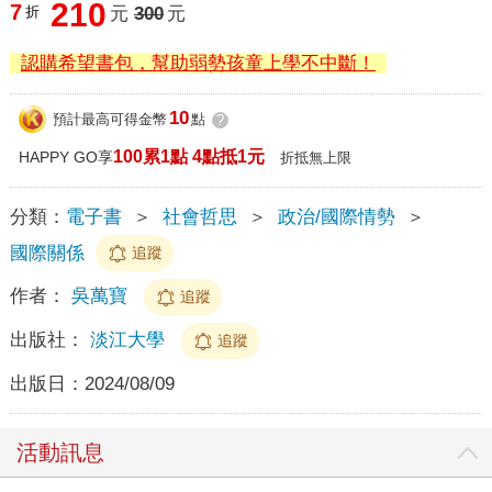
210
7
折
元
300
元
認購希望書包，幫助弱勢孩童上學不中斷！
10
預計最高可得金幣
點
?
100累1點 4點抵1元
HAPPY GO享
折抵無上限
分類：
電子書
＞
社會哲思
＞
政治/國際情勢
＞
國際關係
追蹤
作者：
吳萬寶
追蹤
出版社：
淡江大學
追蹤
出版日：
2024/08/09
活動訊息