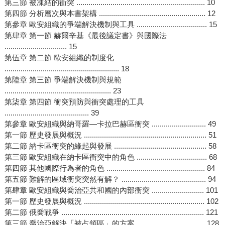
第三節 被凍結的衝突 ................................................................ 10
第四節 分析層次與本書架構 ..................................................... 12
第參章 歐安組織的爭端解決機制與工具 ................................... 15
第肆章 第一節 赫爾辛基《最後議定書》與國際法
............................... 15
第伍章 第二節 歐安組織的制度化
......................................................... 18
第陸章 第三節 爭端解決機制與規範
..................................................... 23
第柒章 第四節 衝突預防與衝突處理的工具
.......................................... 39
第參章 歐安組織與納哥羅—卡拉巴赫區衝突 ........................... 49
第一節 歷史發展與概況 ............................................................. 51
第二節 納卡區衝突的緣起與發展 .............................................. 58
第三節 歐安組織在納卡區衝突中的角色 ................................... 68
第四節 其他國際行為者的角色 ................................................. 84
第五節 難解的區域衝突突然有解？ .......................................... 94
第肆章 歐安組織與喬治亞共和國的內部衝突 .......................... 101
第一節 歷史發展與概況 ............................................................ 102
第二節 俄喬戰爭 ....................................................................... 121
第三節 喬治亞解決「被占領區」的方案 .................................. 128