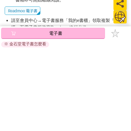
請至會員中心→電子書服務「我的e書櫃」領取複製『兌換
碼』至電子書服務商Readmoo進行兌換。
電子書
退換貨須知：
※ 金石堂電子書怎麼看
因版權保護，您在金石堂所購買的電子書僅能以金石堂專屬
的閱讀軟體開啟閱讀，無法以其他閱讀器或直接下載檔案。
依據「消費者保護法」第19條及行政院消費者保護處公告之
「通訊交易解除權合理例外情事適用準則」，非以有形媒介
提供之數位內容或一經提供即為完成之線上服務，經消費者
事先同意始提供。（如：電子書、電子雜誌、下載版軟體、
虛擬商品…等），
不受「網購服務需提供七日鑑賞期」的限
制
。為維護您的權益，建議您先使用「試閱」功能後再付款
購買。