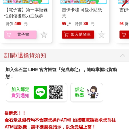
【電子書】第一本複雜
吉伊卡哇 可愛小貼紙-
吉伊
性創傷後壓力症候群自
黃
我療癒聖經（長銷典
499
38
特價
元
95
折
特價
元
96
折
藏）
電子書
加入購物車
訂購/退換貨須知
加入金石堂 LINE 官方帳號『完成綁定』，隨時掌握出貨動
態：
提醒您！！
金石堂及銀行均不會請您操作ATM! 如接獲電話要求您前往
ATM提款機，請不要聽從指示，以免受騙上當！