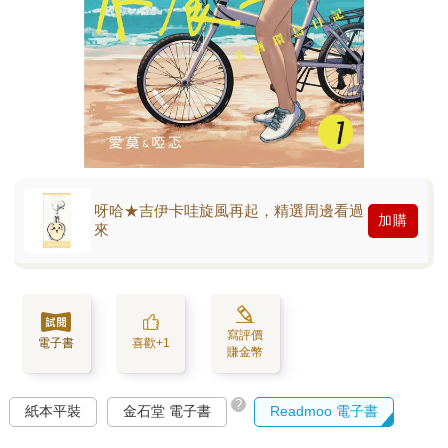
呀哈★吉伊卡哇旋風再起，精選周邊看過
加購
來
寫評價
電子書
喜歡+1
賺金幣
?
紙本平裝
金石堂 電子書
Readmoo 電子書