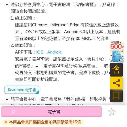
將儲存於會員中心→電子書服務「我的e書櫃」，點選線上
閱讀直接開啟閱讀。
線上閱讀：
建議使用Chrome、Microsoft Edge 有較佳的線上瀏覽效
果， iOS 16 或以上版本，Android 6.0 以上版本，建議裝
置有6GB以上的記憶體，至少有 30 MB以上的容量。
離線閱讀：
APP下載：
iOS
Android
安裝電子書APP後，請依照提示登入「會員中心」→「我
的E書櫃」→「電子書APP通行碼/載具管理」，取得通行
會
碼再登入下載您所購買的電子書。完成下載後，點選任一
書籍即可開始離線閱讀。
員
日
請至會員中心→電子書服務「我的e書櫃」領取複製『兌換
碼』至電子書服務商Readmoo進行兌換。
電子書
退換貨須知：
※ 本商品會員日滿額金幣加碼回饋最高15倍
因版權保護，您在金石堂所購買的電子書僅能以金石堂專屬