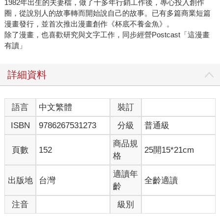
1982年出生的夫妻檔，做了十多年行銷工作後，專心投入創作
圈，從說別人的故事轉而開始說自己的故事。已有多篇商業短篇
漫畫發行，並首次推出漫畫創作《杯底不養金魚》。
除了漫畫，也喜歡研究與文字工作，同步經營Postcast「這漫畫
有讀」
詳細資料
語言
中文繁體
裝訂
ISBN
9786267531273
分級
普通級
商品規
頁數
152
25開15*21cm
格
適讀年
出版地
台灣
全齡適讀
齡
注音
級別