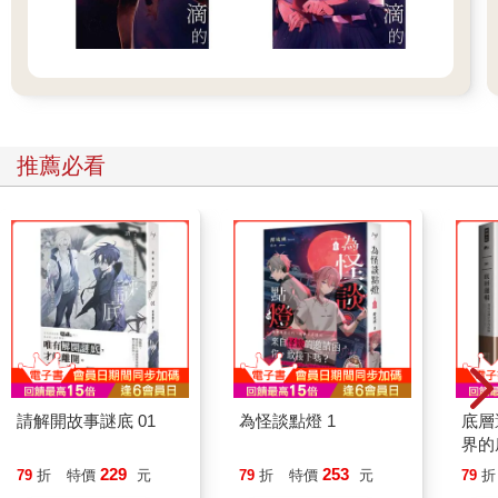
推薦必看
請解開故事謎底 01
為怪談點燈 1
底層
界的
229
253
79
折
特價
元
79
折
特價
元
79
折