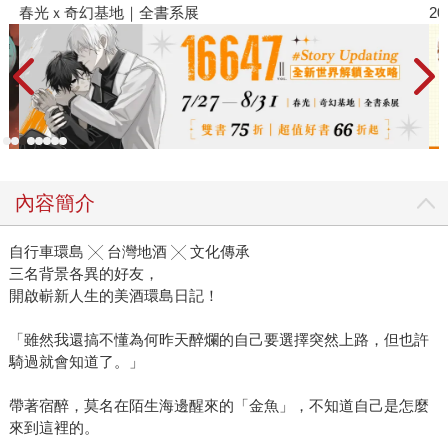
春光ｘ奇幻基地｜全書系展
2
內容簡介
自行車環島 ╳ 台灣地酒 ╳ 文化傳承
三名背景各異的好友，
開啟嶄新人生的美酒環島日記！
「雖然我還搞不懂為何昨天醉爛的自己要選擇突然上路，但也許
騎過就會知道了。」
帶著宿醉，莫名在陌生海邊醒來的「金魚」，不知道自己是怎麼
來到這裡的。