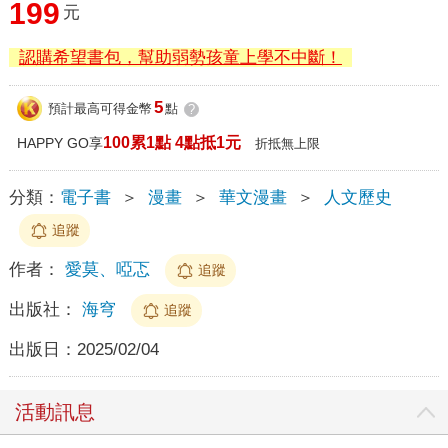
199
元
認購希望書包，幫助弱勢孩童上學不中斷！
5
預計最高可得金幣
點
?
100累1點 4點抵1元
HAPPY GO享
折抵無上限
分類：
電子書
＞
漫畫
＞
華文漫畫
＞
人文歷史
追蹤
作者：
愛莫、啞忑
追蹤
出版社：
海穹
追蹤
出版日：
2025/02/04
活動訊息