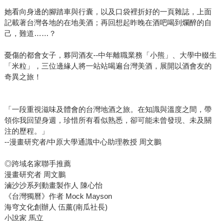
她看向身邊的腳踏車與行囊，以及口袋裡折好的一頁雜誌，上面
記載著台灣各地的在地美酒；再回想起昨晚在酒吧喝到爛醉的自
己，難道……？
憂傷的都會女子，夥同酒友--中年離職業務「小熊」、大學中輟生
「米粒」，三位邊緣人將一站站喝遍台灣美酒，展開以酒會友的
奇異之旅！
「一段重視滋味及體會的台灣地酒之旅。在知識與溫度之間，帶
領你我回望身週，珍惜所有看似熟悉，卻可能未曾發現、未及關
注的歷程。」
--漫畫研究者/中原大學通識中心助理教授 周文鵬
◎跨域名家聯手推薦
漫畫研究者 周文鵬
滷沙沙系列動畫製作人 陳心怡
《台灣獨曆》作者 Mock Mayson
海穹文化創辦人 伍薰(南瓜社長)
小說家 馬立