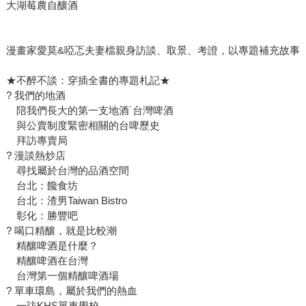
大湖莓農自釀酒
漫畫家愛莫&啞忑夫妻檔親身訪談、取景、考證，以專題補充故事
★不醉不談：穿插全書的專題札記★
? 我們的地酒
陪我們長大的第一支地酒˙台灣啤酒
與公賣制度緊密相關的台啤歷史
拜訪專賣局
? 漫談熱炒店
尋找屬於台灣的品酒空間
台北：饞食坊
台北：渣男Taiwan Bistro
彰化：勝豐吧
? 喝口精釀，就是比較潮
精釀啤酒是什麼？
精釀啤酒在台灣
台灣第一個精釀啤酒場
? 單車環島，屬於我們的熱血
一訪KHS單車學校