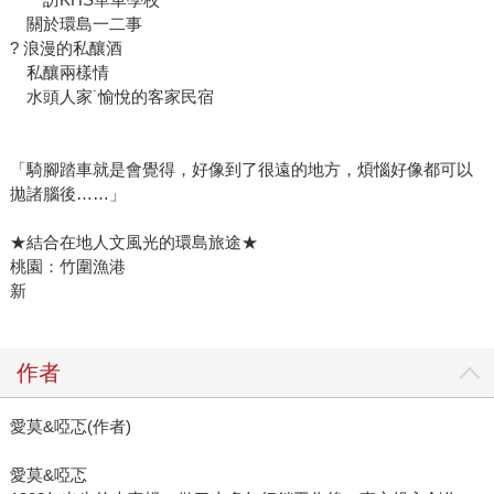
關於環島一二事
? 浪漫的私釀酒
私釀兩樣情
水頭人家˙愉悅的客家民宿
「騎腳踏車就是會覺得，好像到了很遠的地方，煩惱好像都可以
拋諸腦後……」
★結合在地人文風光的環島旅途★
桃園：竹圍漁港
新
作者
愛莫&啞忑(作者)
愛莫&啞忑