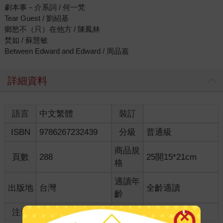
劇本事－介系詞 / 何一梵
Tear Guest / 劉紹基
鄉愁不（只）在他方 / 陳鳳林
焚如 / 蘇慧敏
Between Edward and Edward / 周品嘉
詳細資料
語言
中文繁體
裝訂
ISBN
9786267232439
分級
普通級
商品規
頁數
288
25開15*21cm
格
適讀年
出版地
台灣
全齡適讀
齡
注音
級別