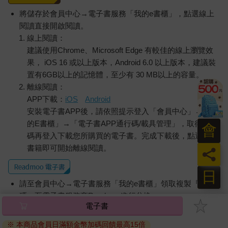
將儲存於會員中心→電子書服務「我的e書櫃」，點選線上
閱讀直接開啟閱讀。
線上閱讀：
建議使用Chrome、Microsoft Edge 有較佳的線上瀏覽效
果， iOS 16 或以上版本，Android 6.0 以上版本，建議裝
置有6GB以上的記憶體，至少有 30 MB以上的容量。
離線閱讀：
APP下載：
iOS
Android
安裝電子書APP後，請依照提示登入「會員中心」→「我
的E書櫃」→「電子書APP通行碼/載具管理」，取得通行
會
碼再登入下載您所購買的電子書。完成下載後，點選任一
書籍即可開始離線閱讀。
員
日
請至會員中心→電子書服務「我的e書櫃」領取複製『兌換
碼』至電子書服務商Readmoo進行兌換。
電子書
退換貨須知：
※ 本商品會員日滿額金幣加碼回饋最高15倍
因版權保護，您在金石堂所購買的電子書僅能以金石堂專屬