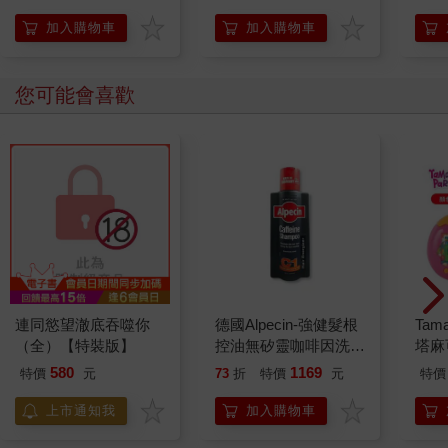
加入購物車
加入購物車
您可能會喜歡
連同慾望澈底吞噬你
德國Alpecin-強健髮根
Tam
（全）【特裝版】
控油無矽靈咖啡因洗髮
塔麻
凝露375ml/瓶-C1強健
園系
580
1169
特價
元
73
折
特價
元
特價
髮根(護髮洗髮精/男士
地冰
調理頭皮洗髮液/0矽靈
上市通知我
加入購物車
滋潤洗頭髮水/一般髮