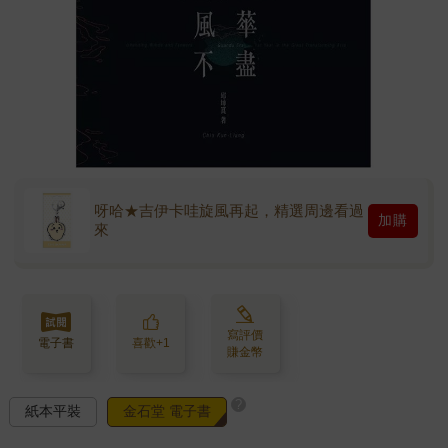
呀哈★吉伊卡哇旋風再起，精選周邊看過
加購
來
寫評價
電子書
喜歡+1
賺金幣
?
紙本平裝
金石堂 電子書