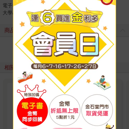
電子書
＞
考試書/政府出版品
＞
政府出版品
＞
大學出版品
商品評價
寫評價
相關主題
【金尉出版】精選投資理財電子
書
聰明投資！即刻更新你的致富方法
看更多