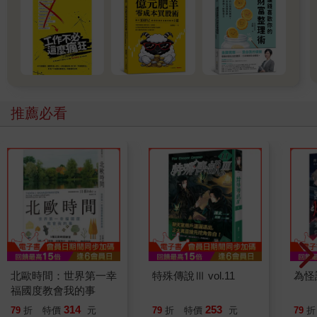
推薦必看
北歐時間：世界第一幸
特殊傳說Ⅲ vol.11
為怪
福國度教會我的事
314
253
79
折
特價
元
79
折
特價
元
79
折