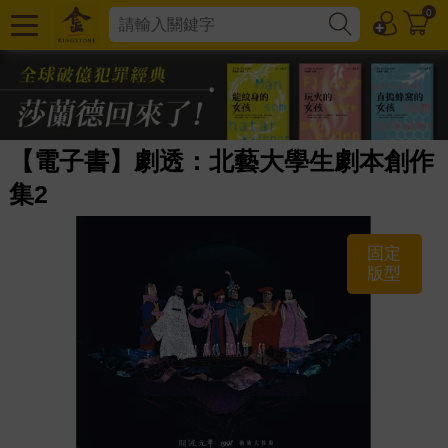
0
【電子書】劇透：北藝大學生劇本創作
集2
固定
版型