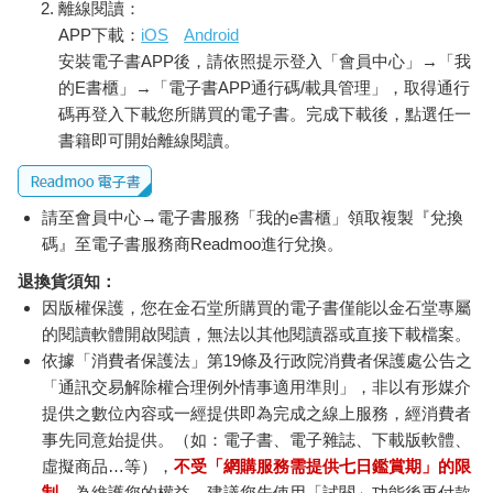
離線閱讀：
APP下載：
iOS
Android
安裝電子書APP後，請依照提示登入「會員中心」→「我
的E書櫃」→「電子書APP通行碼/載具管理」，取得通行
碼再登入下載您所購買的電子書。完成下載後，點選任一
書籍即可開始離線閱讀。
請至會員中心→電子書服務「我的e書櫃」領取複製『兌換
碼』至電子書服務商Readmoo進行兌換。
退換貨須知：
因版權保護，您在金石堂所購買的電子書僅能以金石堂專屬
的閱讀軟體開啟閱讀，無法以其他閱讀器或直接下載檔案。
依據「消費者保護法」第19條及行政院消費者保護處公告之
「通訊交易解除權合理例外情事適用準則」，非以有形媒介
提供之數位內容或一經提供即為完成之線上服務，經消費者
事先同意始提供。（如：電子書、電子雜誌、下載版軟體、
虛擬商品…等），
不受「網購服務需提供七日鑑賞期」的限
制
。為維護您的權益，建議您先使用「試閱」功能後再付款