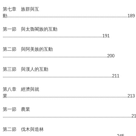
第七章 族群與互
動...................................................................................................189
第一節 與太魯閣族的互動
..................................................................................191
第二節 與阿美族的互動
......................................................................................200
第三節 與漢人的互動
..........................................................................................211
第八章 經濟與就
業...................................................................................................213
第一節 農業
..........................................................................................................
第二節 伐木與造林
..............................................................................................245