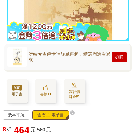
呀哈★吉伊卡哇旋風再起，精選周邊看過
加購
來
寫評價
電子書
喜歡+1
賺金幣
?
紙本平裝
金石堂 電子書
464
8
折
元
580
元