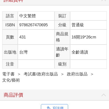
語言
中文繁體
裝訂
ISBN
9786267470695
分級
普通級
商品規
頁數
431
16開19*26cm
格
適讀年
出版地
台灣
全齡適讀
齡
注音
級別
電子書
＞
考試書/政府出版品
＞
政府出版品
＞
文化/藝術
商品評價
寫評價