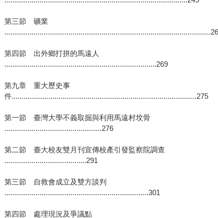
第三節 礦業
..........................................................................................................
第四節 出外鄉打拼的馬遠人
..............................................................................269
第九章 重大歷史事
件...............................................................................................275
第一節 臺灣大學不義取掘與利用馬遠村坟骨
..................................................276
第二節 臺大校友雙月刊宣傳校產引發監察院調查
..........................................291
第三節 自救會成立及雙方談判
..........................................................................301
第四節 處理現況及爭議點