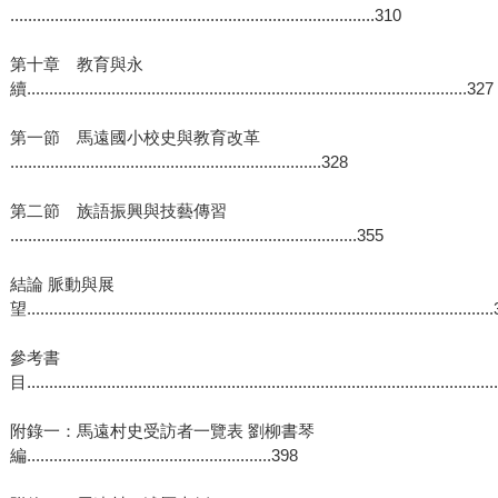
..................................................................................310
第十章 教育與永
續...................................................................................................327
第一節 馬遠國小校史與教育改革
......................................................................328
第二節 族語振興與技藝傳習
..............................................................................355
結論 脈動與展
望.......................................................................................................
參考書
目.......................................................................................................
附錄一：馬遠村史受訪者一覽表 劉柳書琴
編.......................................................398