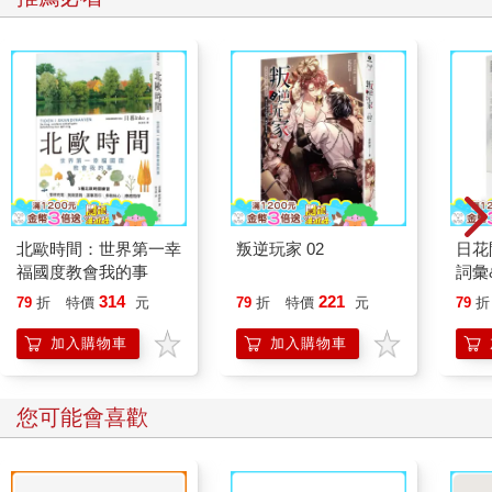
北歐時間：世界第一幸
叛逆玩家 02
日花
福國度教會我的事
詞彙
314
221
79
折
特價
元
79
折
特價
元
79
折
加入購物車
加入購物車
您可能會喜歡