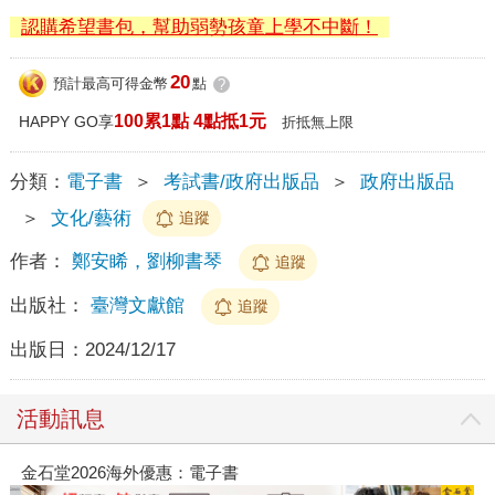
認購希望書包，幫助弱勢孩童上學不中斷！
20
預計最高可得金幣
點
?
100累1點 4點抵1元
HAPPY GO享
折抵無上限
分類：
電子書
＞
考試書/政府出版品
＞
政府出版品
＞
文化/藝術
追蹤
作者：
鄭安睎，劉柳書琴
追蹤
出版社：
臺灣文獻館
追蹤
出版日：
2024/12/17
活動訊息
金石堂2026海外優惠：電子書