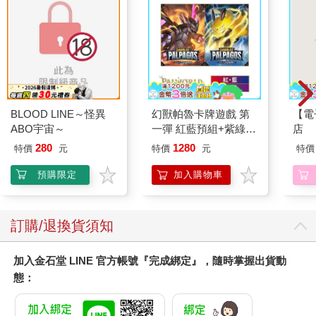
BLOOD LINE～怪異
幻獸帕魯卡牌遊戲 第
【電
ABO宇宙～
一彈 紅藍預組+紫綠預
店
組 Dawn of Palpagos
280
1280
特價
元
特價
元
特價
日文版（各一）
預購限定
加入購物車
訂購/退換貨須知
加入金石堂 LINE 官方帳號『完成綁定』，隨時掌握出貨動
態：