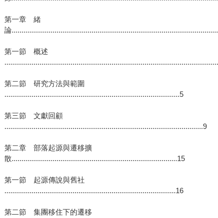
第一章 緒
論.........................................................................................................
第一節 概述
............................................................................................................
第二節 研究方法與範圍
..........................................................................................5
第三節 文獻回顧
......................................................................................................9
第二章 部落起源與遷移擴
散.....................................................................................15
第一節 起源傳說與舊社
........................................................................................16
第二節 集團移住下的遷移