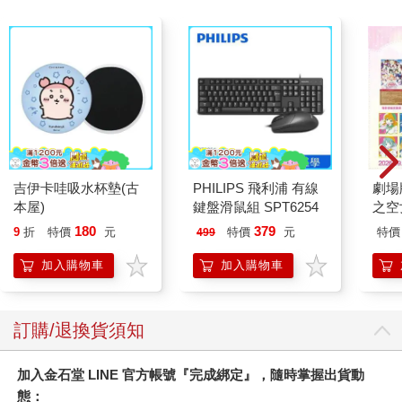
吉伊卡哇吸水杯墊(古
PHILIPS 飛利浦 有線
劇場版
本屋)
鍵盤滑鼠組 SPT6254
之空
樂部 
180
379
9
折
特價
元
特價
元
特價
499
Par
加入購物車
加入購物車
訂購/退換貨須知
加入金石堂 LINE 官方帳號『完成綁定』，隨時掌握出貨動
態：