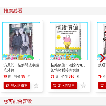
推薦必看
演員們：請解開故事謎
情緒價值：消除內耗，
叛逆
底外傳
把情緒變得有價值，跟
誰都能自在相處
95
316
79
折
特價
元
79
折
特價
元
79
折
加入購物車
加入購物車
您可能會喜歡