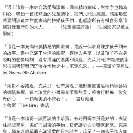
「遇上這樣一本結合溫柔和謙遜，圖畫精緻細膩，對文字也極為
用心，猶如一首搖籃曲的兒童讀物，我們只能說感謝。感謝那些
將要閱讀這本甜蜜書籍的快樂孩子們，也感謝所有有機會分享這
絕對優雅時刻的大人。」──《兒童圖書評論》（法國國家兒童文
學館）
「這是一本充滿細膩情感的圖畫書，述說一個家庭迎接孩子到來
的故事。書中充滿了生活的甜蜜、喜悅與共享，以及孩子不在身
邊時的想像時刻，還有滿滿的溫柔和詩意。克萊兒·勒布精緻的水
彩插圖帶領我們沉浸在愉悅之中，流連忘返。」──閱讀分享雜誌
by Gwenaëlle Abolivier
「絕對不容錯過。克萊兒．勒布展現了她對圖畫書這種精緻藝術
的嫻熟掌握。這本珍貴的小書節奏柔和甜美，將會打動每一位父
母的心……一顆精美的小寶石！」──書店嚴選
土魯斯「Tire Lire」書店
「這是一本值得一讀再讀的小珍寶。有時回歸本質是好的，去記
住那些簡單、美好而甜蜜的事物，它們讓心與心聯繫起來。克萊
兒．勒布以簡單而充滿溫柔的日常詩意，暗示了一個孩子加入家