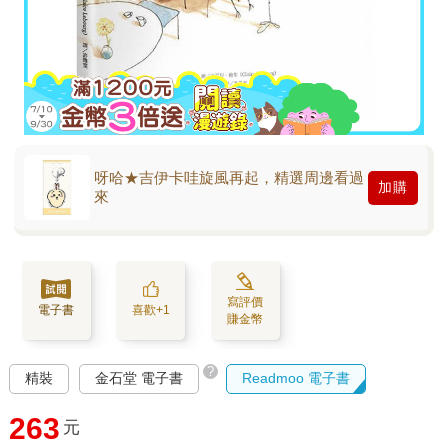
呀哈★吉伊卡哇旋風再起，精選周邊看過
加購
來
寫評價
電子書
喜歡+1
賺金幣
?
精裝
金石堂 電子書
Readmoo 電子書
263
元