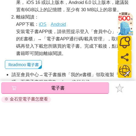
果， iOS 16 或以上版本，Android 6.0 以上版本，建議裝
置有6GB以上的記憶體，至少有 30 MB以上的容量。
離線閱讀：
APP下載：
iOS
Android
安裝電子書APP後，請依照提示登入「會員中心」→「我
的E書櫃」→「電子書APP通行碼/載具管理」，取得通行
碼再登入下載您所購買的電子書。完成下載後，點選任一
書籍即可開始離線閱讀。
請至會員中心→電子書服務「我的e書櫃」領取複製『兌換
碼』至電子書服務商Readmoo進行兌換。
電子書
退換貨須知：
※ 金石堂電子書怎麼看
因版權保護，您在金石堂所購買的電子書僅能以金石堂專屬
的閱讀軟體開啟閱讀，無法以其他閱讀器或直接下載檔案。
依據「消費者保護法」第19條及行政院消費者保護處公告之
「通訊交易解除權合理例外情事適用準則」，非以有形媒介
提供之數位內容或一經提供即為完成之線上服務，經消費者
事先同意始提供。（如：電子書、電子雜誌、下載版軟體、