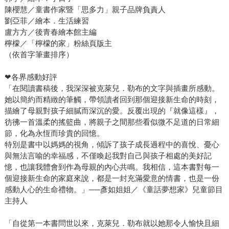
陳櫻慧／童書作家暨「思多力」親子品牌負責人
劉亞菲／繪本．生活練習
盧方方／後青春繪本館主編
檸檬／「檸檬的家」粉絲頁版主
（依首字筆畫排序）
❤各界感動好評
「在閱讀書稿後，我深深被克萊兒．勒布的文字與插畫所感動。
她以簡約而精緻的筆觸，帶領讀者回到那個迎接新生命的時刻，
描繪了母親對孩子細膩而深沉的愛。反覆出現的『就像這樣』，
彷彿一首溫柔的搖籃曲，將親子之間那些看似微不足道的日常細
節，化為永恆而珍貴的回憶。
特別是書中以媽媽的視角，傾訴了孩子成長過程中的喜悅、憂心
與無法言喻的幸福感，不僅喚起我對自己與孩子相處的美好記
憶，也讓我體會到作為母親的內心共鳴。我相信，這本書對每一
個迎接新生命的家庭來說，都是一封充滿愛意的情書，也是一份
感動人心的生命禮物。」──彥如姐姐／《童話夢想家》兒童節目
主持人
「自從第一本書問世以來，克萊兒．勒布就以她那令人愉快且細