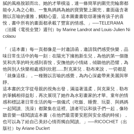
膩的風格脫穎而出。她的才華橫溢，連一條簡單的圍兜兜輪廓都
能令人為之心動。一隻鳥媽媽為她的寶寶繫上圍兜，畫面蘊含著
難以言喻的優雅，觸動心靈。這本圖畫書歌頌著擁有孩子的喜
悅，書中所有的畫面都承載了豐富的情感。」──TELERAMA
（法國《電視全覽》週刊）by Marine Landrot and Louis-Julien Ni
colaou
「（這本書）每一頁都像是一封邀請函，邀請我們感受快樂，品
味日常生活中的每一刻：在陽光下擁抱新生兒，為他的第一個微
笑和共享的時光感到喜悅，安撫他的小情緒，傾聽他的恐懼，為
他與別人快樂相處感到欣慰......對克萊兒．勒布來說，一切都是
「就像這樣」，一種難以言喻的感覺，為內心深處帶來美麗與寧
靜。
這本書的文字從母親的視角出發，滿溢著溫柔，與克萊兒．勒布
的筆觸相得益彰，再次展現了她作為水彩畫家的才華。童年的情
感和標誌著日常生活的每一個儀式（吃飯、睡覺、玩耍、與媽媽
一起閱讀、洗澡）都聚集在這裡。讀者可以和孩子們一起，像聆
聽音樂一樣閱讀這本書（在他們最需要安慰與安全感的時候），
也可以為了給自己美好心情而獨自閱讀。」──RICOCHET（出
版社）by Ariane Duclert