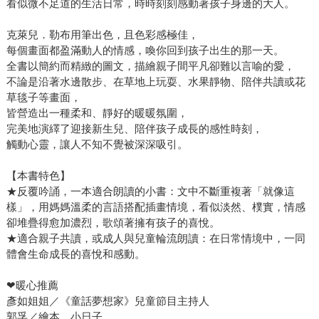
看似微不足道的生活日常，時時刻刻感動著孩子身邊的大人。
克萊兒．勒布用筆出色，且色彩感極佳，
每個畫面都盈滿動人的情感，喚你回到孩子出生的那一天。
全書以簡約而精緻的圖文，描繪親子間平凡卻難以言喻的愛，
不論是沿著水邊散步、在草地上玩耍、水果靜物、陪伴共讀或花
草毯子等畫面，
皆營造出一種柔和、靜好的暖暖氛圍，
完美地演繹了迎接新生兒、陪伴孩子成長的感性時刻，
觸動心靈，讓人不知不覺被深深吸引。
【本書特色】
★反覆吟誦，一本適合朗讀的小書：文中不斷重複著「就像這
樣」，用媽媽溫柔的言語搭配插畫情境，看似淡然、樸實，情感
卻堆疊得愈加濃烈，歌頌著擁有孩子的喜悅。
★適合親子共讀，或成人與兒童輪流朗讀：在日常情境中，一同
體會生命成長的喜悅和感動。
❤暖心推薦
彥如姐姐／《童話夢想家》兒童節目主持人
郭孚／繪本．小日子