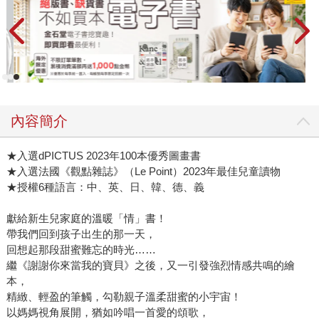
內容簡介
★入選dPICTUS 2023年100本優秀圖畫書
★入選法國《觀點雜誌》（Le Point）2023年最佳兒童讀物
★授權6種語言：中、英、日、韓、德、義
獻給新生兒家庭的溫暖「情」書！
帶我們回到孩子出生的那一天，
回想起那段甜蜜難忘的時光……
繼《謝謝你來當我的寶貝》之後，又一引發強烈情感共鳴的繪
本，
精緻、輕盈的筆觸，勾勒親子溫柔甜蜜的小宇宙！
以媽媽視角展開，猶如吟唱一首愛的頌歌，