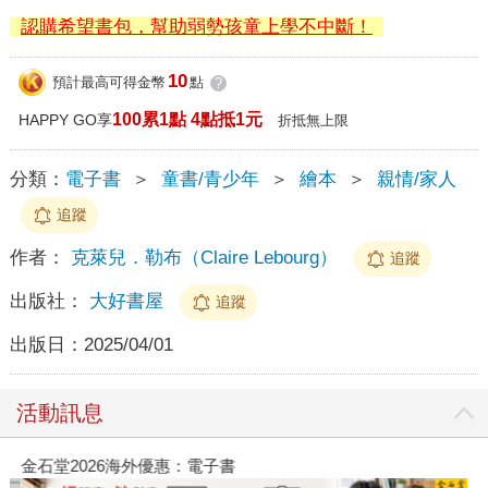
認購希望書包，幫助弱勢孩童上學不中斷！
10
預計最高可得金幣
點
?
100累1點 4點抵1元
HAPPY GO享
折抵無上限
分類：
電子書
＞
童書/青少年
＞
繪本
＞
親情/家人
追蹤
作者：
克萊兒．勒布（Claire Lebourg）
追蹤
出版社：
大好書屋
追蹤
出版日：
2025/04/01
活動訊息
金石堂2026海外優惠：電子書