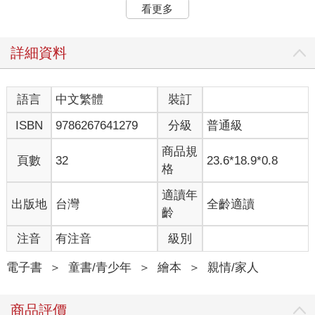
看更多
詳細資料
語言
中文繁體
裝訂
ISBN
9786267641279
分級
普通級
商品規
頁數
32
23.6*18.9*0.8
格
適讀年
出版地
台灣
全齡適讀
齡
注音
有注音
級別
電子書
＞
童書/青少年
＞
繪本
＞
親情/家人
商品評價