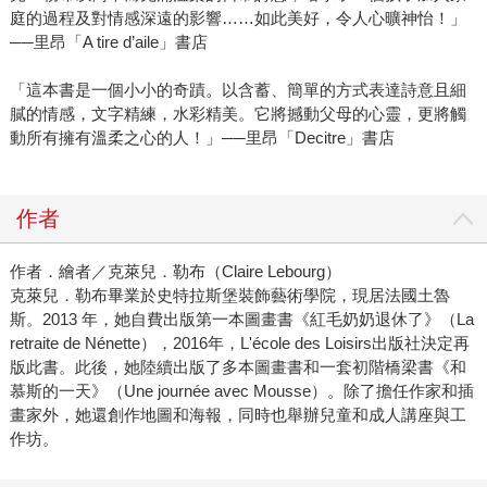
庭的過程及對情感深遠的影響……如此美好，令人心曠神怡！」
──里昂「A tire d’aile」書店
「這本書是一個小小的奇蹟。以含蓄、簡單的方式表達詩意且細
膩的情感，文字精練，水彩精美。它將撼動父母的心靈，更將觸
動所有擁有溫柔之心的人！」──里昂「Decitre」書店
作者
作者．繪者／克萊兒．勒布（Claire Lebourg）
克萊兒．勒布畢業於史特拉斯堡裝飾藝術學院，現居法國土魯
斯。2013 年，她自費出版第一本圖畫書《紅毛奶奶退休了》（La
retraite de Nénette），2016年，L'école des Loisirs出版社決定再
版此書。此後，她陸續出版了多本圖畫書和一套初階橋梁書《和
慕斯的一天》（Une journée avec Mousse）。除了擔任作家和插
畫家外，她還創作地圖和海報，同時也舉辦兒童和成人講座與工
作坊。