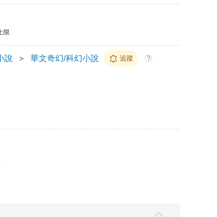
上限
小說
＞
華文奇幻/科幻小說
追蹤
?