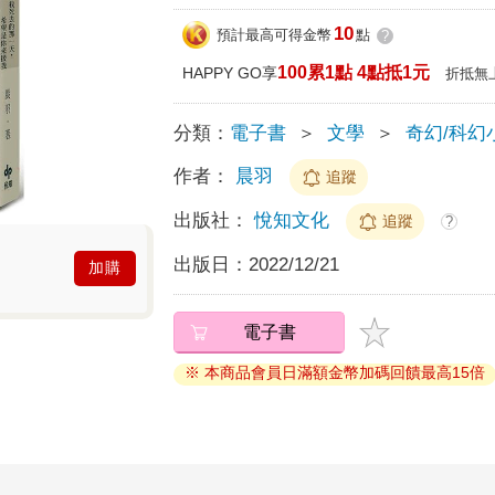
10
預計最高可得金幣
點
?
100累1點 4點抵1元
HAPPY GO享
折抵無
分類：
電子書
＞
文學
＞
奇幻/科幻
作者：
晨羽
追蹤
出版社：
悅知文化
追蹤
?
出版日：
2022/12/21
加購
電子書
※ 本商品會員日滿額金幣加碼回饋最高15倍