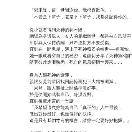
「郭禾隆，這一世謝謝你。我很喜歡你。」
「不管是下輩子，還是下下輩子，我都會記得你的。
從小就看得到死神的郭禾隆，
總認為身邊親人、友人的相繼離世，都是被自己所害
所以與人保持疏離，只希望對方不要受傷。
直到在一間鬼屋，遇上了死神穆乙的轉世──詹嘉怡
她一眼就看穿自己的秘密，還熱切分享了死神第3部
隨著彼此逐漸熟悉，死亡的氣息卻悄悄襲來……
身為人類死神的紫蓮，
親眼所見前輩因找回記憶而犯下大錯被殲滅，
「果然，跟人類扯上關係準沒好事。」
於是便開始武裝自己、冷漠以對。
直到後輩水言的一番話──
「我希望這次妳能為自己『真正的』人生最後，
做出對妳最好、也最值得的抉擇。
這是只有我們才有的機會，請妳一定要好好把握。」