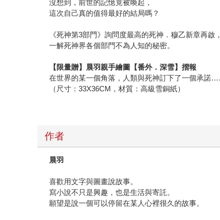
沒想到，前世的記憶竟被喚起，
這次自己真的值得最好的結局嗎？
《死神第3部門》詢問度最高的死神．穆乙新章再啟
一解死神界各個部門不為人知的秘密。
【限量贈】晨羽親手繪圖【番外．深雪】摺報
在世界的某一個角落，人類與死神訂下了一個承諾…
（尺寸：33X36CM，材質：高級雪銅紙）
作者
晨羽
喜歡用文字與圖畫說故事。
寫小說不只是興趣，也是生活與寄託。
願望是說一個可以停留在某人心裡很久的故事。