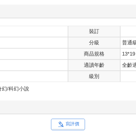
裝訂
分級
普通
商品規格
13*19
適讀年齡
全齡
級別
奇幻/科幻小說
寫評價