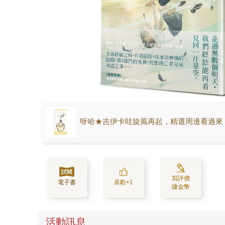
呀哈★吉伊卡哇旋風再起，精選周邊看過來
寫評價
電子書
喜歡+1
賺金幣
活動訊息