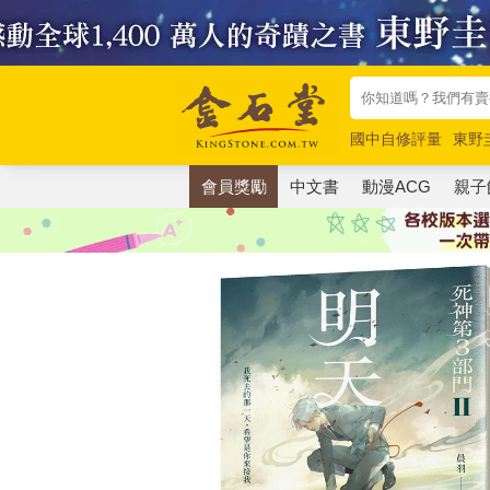
國中自修評量
東野
唯紅花綻放
奧德賽
會員獎勵
中文書
動漫ACG
親子