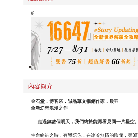
春光ｘ奇幻基地｜全書系展
內容簡介
金石堂
．
博客來．誠品華文暢銷作家．晨羽
全新幻奇浪漫之作
──走過無數個明天，我們終於能再看見同一片星空。
生命終結之時，有我陪你，在冰冷無情的陰間，第3