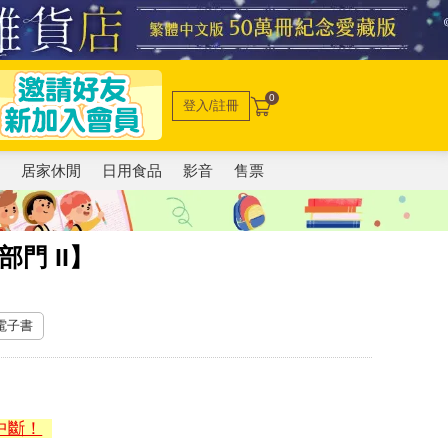
0
登入/註冊
電
居家休閒
日用食品
影音
售票
門 II】
 電子書
中斷！