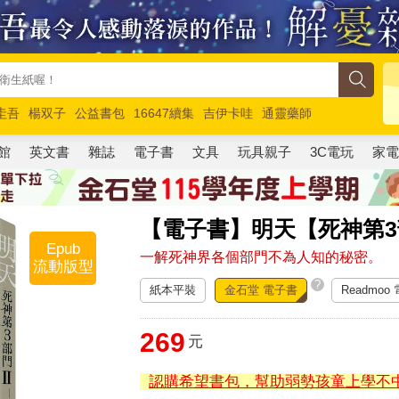
圭吾
楊双子
公益書包
16647續集
吉伊卡哇
通靈藥師
路邊攤新作
馬斯克
玩具總動員5
超慢跑
館
英文書
雜誌
電子書
文具
玩具親子
3C電玩
家
【電子書】明天【死神第3部
Epub
一解死神界各個部門不為人知的秘密。
流動版型
?
紙本平裝
金石堂 電子書
Readmoo
269
元
認購希望書包，幫助弱勢孩童上學不