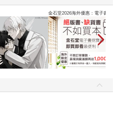
吃一點〉第二波
金石堂2026海