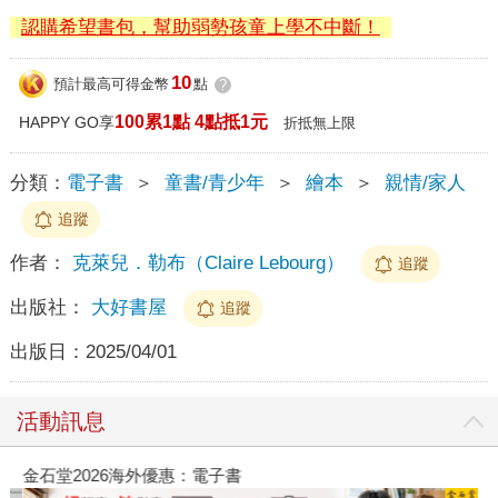
認購希望書包，幫助弱勢孩童上學不中斷！
10
預計最高可得金幣
點
?
100累1點 4點抵1元
HAPPY GO享
折抵無上限
分類：
電子書
＞
童書/青少年
＞
繪本
＞
親情/家人
追蹤
作者：
克萊兒．勒布（Claire Lebourg）
追蹤
出版社：
大好書屋
追蹤
出版日：
2025/04/01
活動訊息
金石堂2026海外優惠：電子書