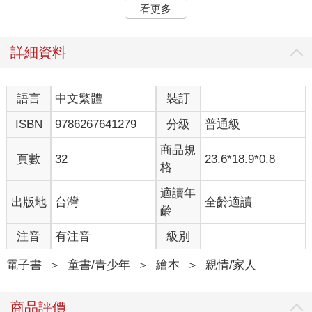
看更多
詳細資料
語言
中文繁體
裝訂
ISBN
9786267641279
分級
普通級
商品規
頁數
32
23.6*18.9*0.8
格
適讀年
出版地
台灣
全齡適讀
齡
注音
有注音
級別
電子書
＞
童書/青少年
＞
繪本
＞
親情/家人
商品評價