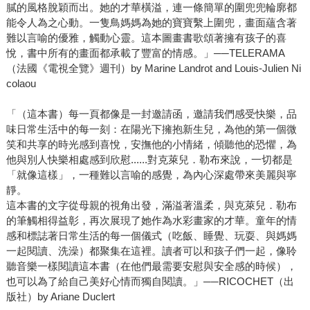
膩的風格脫穎而出。她的才華橫溢，連一條簡單的圍兜兜輪廓都
能令人為之心動。一隻鳥媽媽為她的寶寶繫上圍兜，畫面蘊含著
難以言喻的優雅，觸動心靈。這本圖畫書歌頌著擁有孩子的喜
悅，書中所有的畫面都承載了豐富的情感。」──TELERAMA
（法國《電視全覽》週刊）by Marine Landrot and Louis-Julien Ni
colaou
「（這本書）每一頁都像是一封邀請函，邀請我們感受快樂，品
味日常生活中的每一刻：在陽光下擁抱新生兒，為他的第一個微
笑和共享的時光感到喜悅，安撫他的小情緒，傾聽他的恐懼，為
他與別人快樂相處感到欣慰......對克萊兒．勒布來說，一切都是
「就像這樣」，一種難以言喻的感覺，為內心深處帶來美麗與寧
靜。
這本書的文字從母親的視角出發，滿溢著溫柔，與克萊兒．勒布
的筆觸相得益彰，再次展現了她作為水彩畫家的才華。童年的情
感和標誌著日常生活的每一個儀式（吃飯、睡覺、玩耍、與媽媽
一起閱讀、洗澡）都聚集在這裡。讀者可以和孩子們一起，像聆
聽音樂一樣閱讀這本書（在他們最需要安慰與安全感的時候），
也可以為了給自己美好心情而獨自閱讀。」──RICOCHET（出
版社）by Ariane Duclert