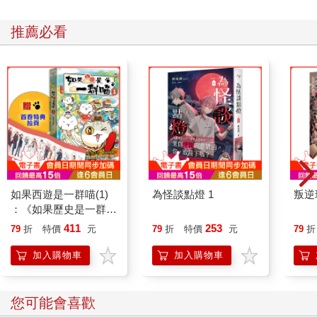
推薦必看
如果西遊是一群喵(1)
為怪談點燈 1
叛逆
：《如果歷史是一群
喵》作者最新力作，附
411
253
79
折
特價
元
79
折
特價
元
79
折
【首卷特典】拉頁
加入購物車
加入購物車
您可能會喜歡