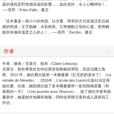
庭的過程及對情感深遠的影響……如此美好，令人心曠神怡！」
──里昂「A tire d’aile」書店
「這本書是一個小小的奇蹟。以含蓄、簡單的方式表達詩意且細
膩的情感，文字精練，水彩精美。它將撼動父母的心靈，更將觸
動所有擁有溫柔之心的人！」──里昂「Decitre」書店
作者
作者．繪者／克萊兒．勒布（Claire Lebourg）
克萊兒．勒布畢業於史特拉斯堡裝飾藝術學院，現居法國土魯
斯。2013 年，她自費出版第一本圖畫書《紅毛奶奶退休了》（La
retraite de Nénette），2016年，L'école des Loisirs出版社決定再
版此書。此後，她陸續出版了多本圖畫書和一套初階橋梁書《和
慕斯的一天》（Une journée avec Mousse）。除了擔任作家和插
畫家外，她還創作地圖和海報，同時也舉辦兒童和成人講座與工
作坊。