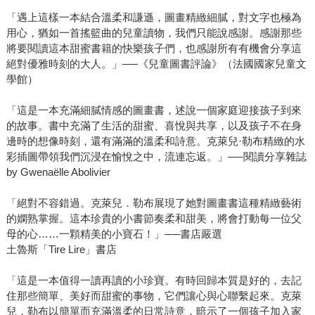
「遇上這樣一本結合溫柔和謙遜，圖畫精緻細膩，對文字也極為
用心，猶如一首搖籃曲的兒童讀物，我們只能說感謝。感謝那些
將要閱讀這本甜蜜書籍的快樂孩子們，也感謝所有有機會分享這
絕對優雅時刻的大人。」──《兒童圖書評論》（法國國家兒童文
學館）
「這是一本充滿細膩情感的圖畫書，述說一個家庭迎接孩子到來
的故事。書中充滿了生活的甜蜜、喜悅與共享，以及孩子不在身
邊時的想像時刻，還有滿滿的溫柔和詩意。克萊兒·勒布精緻的水
彩插圖帶領我們沉浸在愉悅之中，流連忘返。」──閱讀分享雜誌
by Gwenaëlle Abolivier
「絕對不容錯過。克萊兒．勒布展現了她對圖畫書這種精緻藝術
的嫻熟掌握。這本珍貴的小書節奏柔和甜美，將會打動每一位父
母的心……一顆精美的小寶石！」──書店嚴選
土魯斯「Tire Lire」書店
「這是一本值得一讀再讀的小珍寶。有時回歸本質是好的，去記
住那些簡單、美好而甜蜜的事物，它們讓心與心聯繫起來。克萊
兒．勒布以簡單而充滿溫柔的日常詩意，暗示了一個孩子加入家