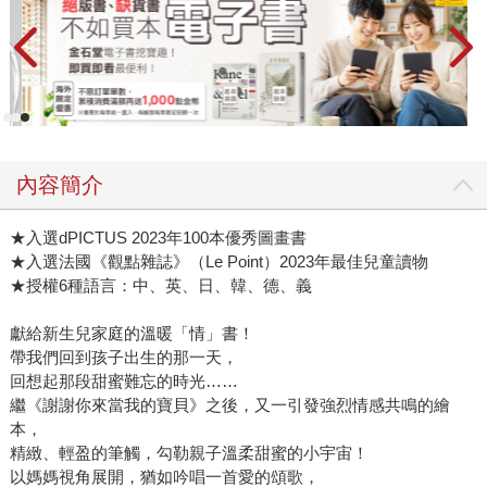
內容簡介
★入選dPICTUS 2023年100本優秀圖畫書
★入選法國《觀點雜誌》（Le Point）2023年最佳兒童讀物
★授權6種語言：中、英、日、韓、德、義
獻給新生兒家庭的溫暖「情」書！
帶我們回到孩子出生的那一天，
回想起那段甜蜜難忘的時光……
繼《謝謝你來當我的寶貝》之後，又一引發強烈情感共鳴的繪
本，
精緻、輕盈的筆觸，勾勒親子溫柔甜蜜的小宇宙！
以媽媽視角展開，猶如吟唱一首愛的頌歌，