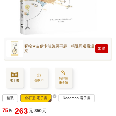
呀哈★吉伊卡哇旋風再起，精選周邊看過
加購
來
寫評價
電子書
喜歡+1
賺金幣
?
精裝
金石堂 電子書
Readmoo 電子書
263
75
折
元
350
元