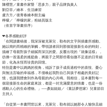
陳櫻慧／童書作家暨「思多力」親子品牌負責人
劉亞菲／繪本．生活練習
盧方方／後青春繪本館主編
檸檬／「檸檬的家」粉絲頁版主
（依首字筆畫排序）
❤各界感動好評
「在閱讀書稿後，我深深被克萊兒．勒布的文字與插畫所感動。
她以簡約而精緻的筆觸，帶領讀者回到那個迎接新生命的時刻，
描繪了母親對孩子細膩而深沉的愛。反覆出現的『就像這樣』，
彷彿一首溫柔的搖籃曲，將親子之間那些看似微不足道的日常細
節，化為永恆而珍貴的回憶。
特別是書中以媽媽的視角，傾訴了孩子成長過程中的喜悅、憂心
與無法言喻的幸福感，不僅喚起我對自己與孩子相處的美好記
憶，也讓我體會到作為母親的內心共鳴。我相信，這本書對每一
個迎接新生命的家庭來說，都是一封充滿愛意的情書，也是一份
感動人心的生命禮物。」──彥如姐姐／《童話夢想家》兒童節目
主持人
「自從第一本書問世以來，克萊兒．勒布就以她那令人愉快且細