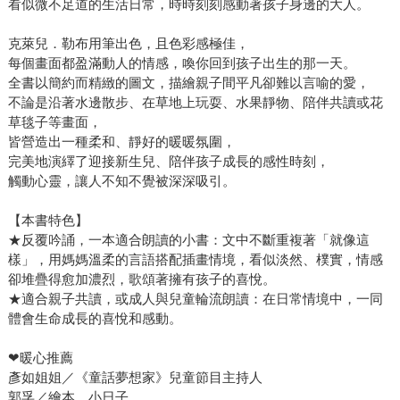
看似微不足道的生活日常，時時刻刻感動著孩子身邊的大人。
克萊兒．勒布用筆出色，且色彩感極佳，
每個畫面都盈滿動人的情感，喚你回到孩子出生的那一天。
全書以簡約而精緻的圖文，描繪親子間平凡卻難以言喻的愛，
不論是沿著水邊散步、在草地上玩耍、水果靜物、陪伴共讀或花
草毯子等畫面，
皆營造出一種柔和、靜好的暖暖氛圍，
完美地演繹了迎接新生兒、陪伴孩子成長的感性時刻，
觸動心靈，讓人不知不覺被深深吸引。
【本書特色】
★反覆吟誦，一本適合朗讀的小書：文中不斷重複著「就像這
樣」，用媽媽溫柔的言語搭配插畫情境，看似淡然、樸實，情感
卻堆疊得愈加濃烈，歌頌著擁有孩子的喜悅。
★適合親子共讀，或成人與兒童輪流朗讀：在日常情境中，一同
體會生命成長的喜悅和感動。
❤暖心推薦
彥如姐姐／《童話夢想家》兒童節目主持人
郭孚／繪本．小日子