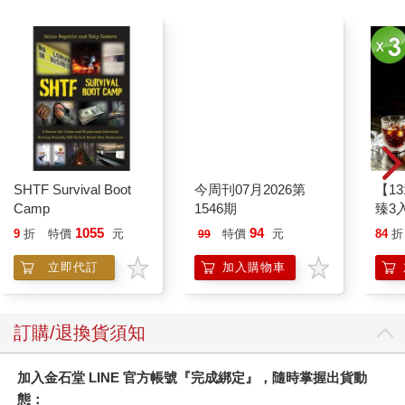
SHTF Survival Boot
今周刊07月2026第
【1
Camp
1546期
臻3入
1055
94
9
折
特價
元
特價
元
84
折
99
立即代訂
加入購物車
訂購/退換貨須知
加入金石堂 LINE 官方帳號『完成綁定』，隨時掌握出貨動
態：