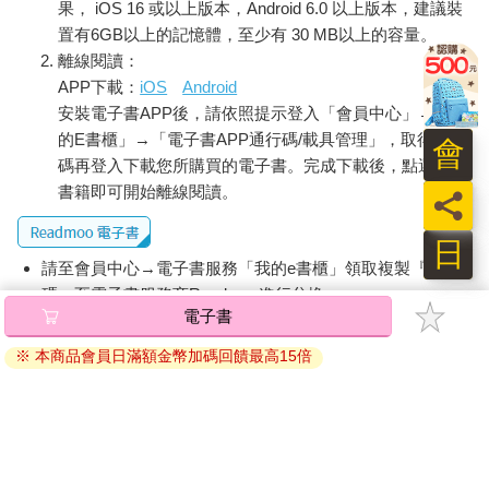
果， iOS 16 或以上版本，Android 6.0 以上版本，建議裝
置有6GB以上的記憶體，至少有 30 MB以上的容量。
離線閱讀：
APP下載：
iOS
Android
安裝電子書APP後，請依照提示登入「會員中心」→「我
的E書櫃」→「電子書APP通行碼/載具管理」，取得通行
會
碼再登入下載您所購買的電子書。完成下載後，點選任一
書籍即可開始離線閱讀。
員
日
請至會員中心→電子書服務「我的e書櫃」領取複製『兌換
碼』至電子書服務商Readmoo進行兌換。
電子書
退換貨須知：
※ 本商品會員日滿額金幣加碼回饋最高15倍
因版權保護，您在金石堂所購買的電子書僅能以金石堂專屬
的閱讀軟體開啟閱讀，無法以其他閱讀器或直接下載檔案。
依據「消費者保護法」第19條及行政院消費者保護處公告之
「通訊交易解除權合理例外情事適用準則」，非以有形媒介
提供之數位內容或一經提供即為完成之線上服務，經消費者
事先同意始提供。（如：電子書、電子雜誌、下載版軟體、