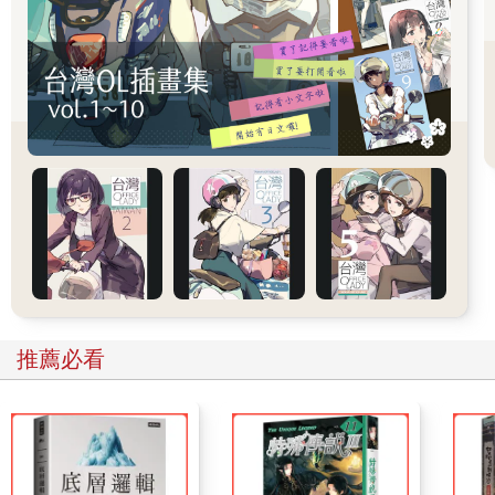
神童長大會變成什麼嗎？（靜芳和宛綺搖搖頭）一個平凡人。那
神童變老呢？（靜芳和宛綺再搖搖頭）一個噁心的平凡人。嘿，
如果有一天，我老了，妳們覺得我會變成那種噁心的前輩嗎？如
果有一天，我變得白髮蒼蒼、腦滿腸肥，然後我就可以叫年輕女
演員坐我的大腿？不然我們來想像一下⋯⋯我變得很老、很老
了，我比現在還要老二十歲，還要胖二十公斤，當然，權力也比
現在還要大⋯⋯
（一諾彈了一下手指。他改變身型、坐姿，甚至眼袋的垂度。）
一諾：（對靜芳招手）來來來，過來，就是妳。沒有看過妳欸？
來嘛，不要害羞，過來。
（靜芳往前走了幾步，當她快走到一諾身邊時，一諾又下達了其
他命令。）
一諾：幫我按摩。
（靜芳遲疑，接著順著一諾的手勢繞到他的背後幫他按摩。）
（宛綺放DV在原地繼續錄這段「即興」。她回到排助桌，開始收
推薦必看
拾東西。）
一諾：（舒服地呻吟）哇妳手很有力欸，噢⋯⋯叫什麼名字啊？
（靜芳遲疑，不知說什麼才好。）
一諾：（拍拍自己旁邊的座位）沒關係，來，坐坐坐。
（靜芳繞回一諾身邊，快要坐下時被一諾叫住。）