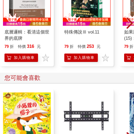
一諾：坐我大腿。
（靜芳停頓，不好意思地慢慢坐在一諾大腿上。）
一諾：（遞酒給靜芳）要不要喝一點？
（靜芳接過酒杯，小小喝了一口，嗆到，咳嗽。）
（一諾見狀輕輕笑了。）
底層邏輯：看清這個世
特殊傳說Ⅲ vol.11
如果
一諾：（環抱靜芳，兩人注視著鏡中的這個畫面）知道嗎？這些
界的底牌
(1
都是我媽跟我說過的事情。身為一個人不能為所欲為，當然不
貓漫
316
253
79
折
特價
元
79
折
特價
元
79
折
行，但是在作品裡我們可以。我們都是自由的。（把靜芳放開，
面對著她說）芳芳，妳一直都太嚴肅了，妳還不敢把自己交出
加入購物車
加入購物車
去，但是一個演員最美麗的時刻，就是她最脆弱、最不堪一擊的
時候。（高舉靜芳的劇本）這就是《海鷗》。
您可能會喜歡