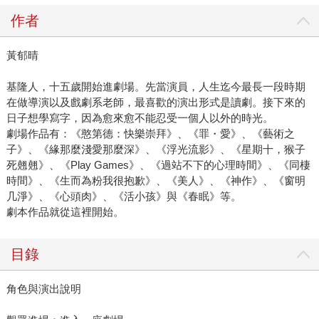
作者
黃郁晴
基隆人，十五歲開始進劇場。先當演員，人生迄今最長一段時期
在做導演以及戲劇系老師，最喜歡的演出形式是讀劇。接下來的
日子想學寫字，因為愈來愈不能忍受一個人以外的時光。
劇場作品有：《憨第德：快樂崇拜》、《罪・愛》、《藝術之
子》、《緣那麼淺愛那麼深》、《浮光流影》、《星期十，猴子
死翹翹》、《Play Games》、《過站不下的心理時間》、《同棲
時間》、《生而為粉我很抱歉》、《美人》、《神作》、《窗明
几淨》、《心頭肉》、《活小孩》與《春眠》等。
劇本作品就從這裡開始。
目錄
角色與演出說明