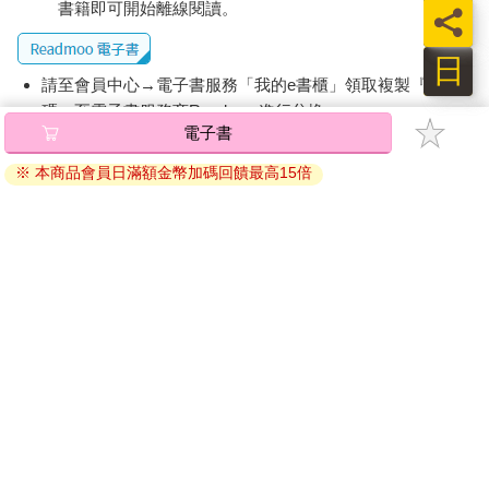
書籍即可開始離線閱讀。
員
日
請至會員中心→電子書服務「我的e書櫃」領取複製『兌換
碼』至電子書服務商Readmoo進行兌換。
電子書
退換貨須知：
※ 本商品會員日滿額金幣加碼回饋最高15倍
因版權保護，您在金石堂所購買的電子書僅能以金石堂專屬
的閱讀軟體開啟閱讀，無法以其他閱讀器或直接下載檔案。
依據「消費者保護法」第19條及行政院消費者保護處公告之
「通訊交易解除權合理例外情事適用準則」，非以有形媒介
提供之數位內容或一經提供即為完成之線上服務，經消費者
事先同意始提供。（如：電子書、電子雜誌、下載版軟體、
虛擬商品…等），
不受「網購服務需提供七日鑑賞期」的限
制
。為維護您的權益，建議您先使用「試閱」功能後再付款
購買。