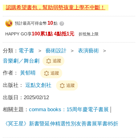
認購希望書包，幫助弱勢孩童上學不中斷！
10
預計最高可得金幣
點
?
100累1點 4點抵1元
HAPPY GO享
折抵無上限
分類：
電子書
＞
藝術設計
＞
表演藝術
＞
音樂劇／舞台劇
追蹤
作者：
黃郁晴
追蹤
出版社：
逗點文創社
追蹤
出版日：
2025/02/12
相關主題：
comma books：15周年慶電子書展
《冥王星》新書暨延伸精選性別友善書展單書85折