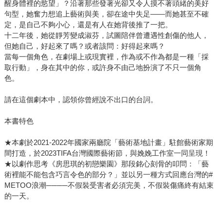
醒身體裡的慾望」？沿著那些發著光卻又令人摸不著頭緒的美好
句型，她奮力想追上藝術與美，卻在途中失足——而她甚至不確
定，是自己不夠小心，還是有人在她背後推了一把。
十二年後，她從靜芳變成淑芬，試圖陪伴曾遭遇性創傷的他人，
但她自己，好起來了嗎？或者該問：好得起來嗎？
當每一個角色，在劇場上或現實裡，作為或不作為都是一種「採
取行動」，身在其中的你，或許身不由己地扮演了不只一個角
色。
請在這個劇本中，認領你曾經說不出口的台詞。
本書特色
★本劇於2021-2022年國家兩廳院「藝術基地計畫」駐館藝術家期
間打造，於2023TIFA台灣國際藝術節，與娩娩工作室一同呈現！
★以劇作思考《房思琪的初戀樂園》那段銘心刻骨的叩問：「藝
術裡能不能包含巧言令色的部分？」並以另一種方式回應台灣的#
METOO浪潮────不假裝受害者必須完美，不假裝傷痛終有結束
的一天。