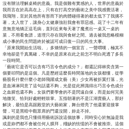
沒有辦法理解桌椅的意義。我是個難有實感的人，世界的意義於
我而言在於高高在上，只有在打高空的藝術之美中我感覺活著，
我飛翔，至於其他所有形而下的肉體碰得著的都太低下了我搆不
著，太入世了，讓身心太健康強壯我會有罪惡感。花了十二年有
意無意地矯正這毛病，直到近來每天著了魔煮出一桌又一桌的
菜，不用看食譜，道理只存在我與食材之間。過去被我忽略模糊
成小事的民生問題終於被認可成日復一日的民生大事。
「原來我開始生活啦。」多矯情的一個宣言，一聲喟嘆，極其不
幸地卻是千真萬確，不幸的是原來在此之前怎不明白死透了多長
一段時間。
「藝術它是否可以含有巧言令色的成分？」都還記得林奕含第一
個要叩問的是這個。凡是歷經這麼長時間落地的女孩都懂，從學
藝股長什麼什麼小老師飛躍成文藝（美）少女再被折翼打落，光
是血淋淋同意了這句話還不夠，光是從此辨識得出巧言令色成分
之血腥也還不夠，女孩們要學會的不是閃遠自保，而是如何完美
地微笑、恰到好處輕輕鼓掌。五指朝著的不是江湖賣藝人，那好
解決，最怕是高踞殿堂的大藝術家，舞台燈亮了他還要迎接掌
聲，可是黑暗中觀眾席的門還沒開，妳走不掉。
諷刺的是我也只懂得用藝術訴說這個故事，同時安心於無論是我
或是妳們都不會被任何人膜拜，殘缺的怯懦的不會被推崇。這個