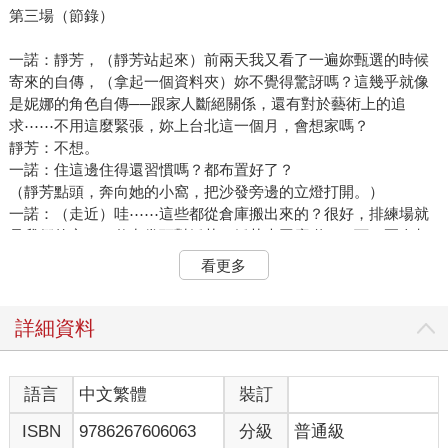
第三場（節錄）
一諾：靜芳，（靜芳站起來）前兩天我又看了一遍妳甄選的時候
寄來的自傳，（拿起一個資料夾）妳不覺得驚訝嗎？這幾乎就像
是妮娜的角色自傳──跟家人斷絕關係，還有對於藝術上的追
求⋯⋯不用這麼緊張，妳上台北這一個月，會想家嗎？
靜芳：不想。
一諾：住這邊住得還習慣嗎？都布置好了？
（靜芳點頭，奔向她的小窩，把沙發旁邊的立燈打開。）
一諾：（走近）哇⋯⋯這些都從倉庫搬出來的？很好，排練場就
是我們的家。（伸出拳頭對靜芳，靜芳也回應碰了一下，兩人都
笑了出來）我們繼續往下面順吧，還記得第二幕發生什麼事嗎？
看更多
靜芳：康斯坦丁射死了一隻海鷗⋯⋯阿爾卡吉娜跟特里果林要離
開了⋯⋯
一諾：妮娜呢？
詳細資料
（海鷗的叫聲？）
靜芳：妮娜⋯⋯愛上了特里果林？
一諾：對，妮娜在一個小小的鄉下，一直渴望著藝術，好不容易
語言
中文繁體
裝訂
遇到一個她崇拜的人，一位作家，可是他明天就要離開妳的世界
ISBN
9786267606063
分級
普通級
了！俄羅斯多遼闊，有可能妳再也不會見到他了，一生一次的機