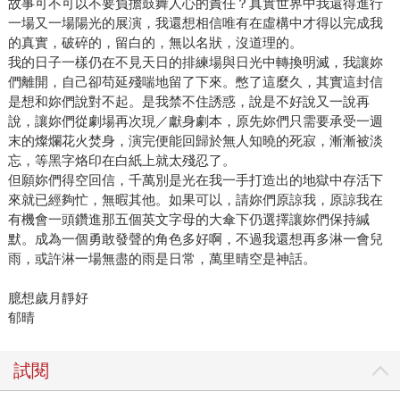
故事可不可以不要負擔鼓舞人心的責任？真實世界中我還得進行
一場又一場陽光的展演，我還想相信唯有在虛構中才得以完成我
的真實，破碎的，留白的，無以名狀，沒道理的。
我的日子一樣仍在不見天日的排練場與日光中轉換明滅，我讓妳
們離開，自己卻苟延殘喘地留了下來。憋了這麼久，其實這封信
是想和妳們說對不起。是我禁不住誘惑，說是不好說又一說再
說，讓妳們從劇場再次現／獻身劇本，原先妳們只需要承受一週
末的燦爛花火焚身，演完便能回歸於無人知曉的死寂，漸漸被淡
忘，等黑字烙印在白紙上就太殘忍了。
但願妳們得空回信，千萬別是光在我一手打造出的地獄中存活下
來就已經夠忙，無暇其他。如果可以，請妳們原諒我，原諒我在
有機會一頭鑽進那五個英文字母的大傘下仍選擇讓妳們保持緘
默。成為一個勇敢發聲的角色多好啊，不過我還想再多淋一會兒
雨，或許淋一場無盡的雨是日常，萬里晴空是神話。
臆想歲月靜好
郁晴
試閱