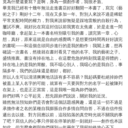
竟為什麼還要寫？是啊，身為一個創作者，我很矛盾。
畢竟我已經有十幾年無法走進書店好好翻開一本書了，寫完《藝
術之子》剛好十二年，現在又多加一年。對別人來說不過是稀鬆
平常支配時間的權力，對我來說卻無疑是踩地雷般的自殺行為，
屢試不爽。就好比在寫這封信以前我實在太焦慮，於是走進一間
咖啡廳，拿起架上一本書名特別吸引我的書，讀完第一章，心
想，真好，原來這就是自由的感覺嗎？是想要找時間再好好讀完
的書呢——和這個念頭同步進行的是我的動作：我闔上書，想再
確認一次書名，然後就在書封看見了他的名字。我的藝術之子。
盛情推薦。書沒有掉在地上，在這麼危急的時刻我還是得體的，
掉在地上的是我的胃酸。我不噁心別人，我噁心的是我自己，事
隔多年，我們的品味還是都好，都好。
所以人生可以清清爽爽地活該有多不容易？我起碼要杜絕掉妳們
被蓋上某人名字的可能，就算有一天要與對方的名字一起被陳列
在架上，也是正正當當，這是我唯一能為妳們做的。
妳們好嗎？公平起見，想先跟妳們說說，關於我的近況。
雖然無法預知妳們是否會對這個話題感興趣，還是這一切不過是
承擔作者之名的某種自我膨脹自作多情自問自答，不過在信件投
遞出去以後、對方回應以前，這段陷落的真空時光就不關我的事
了吧？寫信人的心事只停留在停筆的那一刻就好——創作也本該
如此，但怎麼會都與妳們揮別一年兩年了我卻始終放心不下。