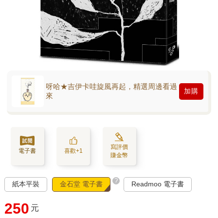
呀哈★吉伊卡哇旋風再起，精選周邊看過
加購
來
寫評價
電子書
喜歡+1
賺金幣
?
紙本平裝
金石堂 電子書
Readmoo 電子書
250
元