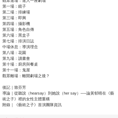
觀眾進場：進入一座劇場
第一場：鏡子
第二場：排練場
第三場：即興
第四場：攝影機
第五場：角色自傳
第六場：黑盒子
第七場：排演日誌
中場休息：導演理念
第八場：花園
第九場：讀書會
第十場：廚房與餐桌
第十一場：鬼屋
觀眾離場：離開劇場之後？
後記｜致芬芳
導論｜從聽說（hearsay）到她說（her say）──論黃郁晴在《藝
術之子》裡的女性主體重構
附錄｜《藝術之子》首演團隊資訊