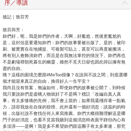
序／導讀
後記｜致芬芳
致芬與芳：
妳們好，呃，我是妳們的作者，天啊，好尷尬，然後更尷尬的
是，這封信是要通知妳們：妳們的故事要被出版了。是的，被印
刷、被實實在在地捕捉、可複製可貼上，甚至可以再度被搬演，
將有別人會飾演妳們，而且是在我無法掌控的情況下。妳們再也
不是劇場裡朝死暮生的幽靈，雖然不見天日卻也因此得以擁有無
盡的自由。
咦？這樣的困境怎麼跟#MeToo很像？在說與不說之間，到底選哪
個才能迎來真正的自由，換得好人一生平安？
我尚且沒有答案，無論如何，即使妳們的故事被公開了，到時候
我只要說妳們是虛構人物就好了不是嗎？標註「改編自真人真
事」有太多慘痛的先例，我不會上當的；如果我還殘存著一點氣
力，請容我放在自保的狡猾。此外還有一個好消息：談簽約的時
候，出版社說不會找任何人來寫推薦。妳們大概很難理解這是哪
門子的好消息，也看不見當我聽到這個消息時表面平靜但內心有
多澎湃——是啊！我是多不希望妳們跟這圈子有太多牽連，那究