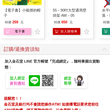
【電子書】小狐狸的帽
55－90吋大型通用壁
水平
子
掛架 AW－05
落・
259
650
特價
元
特價
元
特價
電子書
加入購物車
訂購/退換貨須知
加入金石堂 LINE 官方帳號『完成綁定』，隨時掌握出貨動
態：
提醒您！！
金石堂及銀行均不會請您操作ATM! 如接獲電話要求您前往