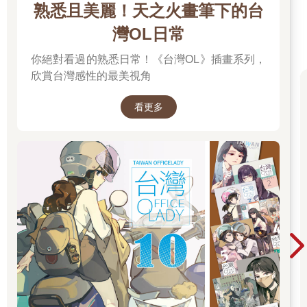
熟悉且美麗！天之火畫筆下的台
自由的慾望，甚至是對於性的慾望⋯⋯
（「工作坊」告一段落，一諾慢慢鬆手，走向宛綺，兩人離靜芳
灣OL日常
有一段距離。而催眠般的音樂還在持續，靜芳還在狀態裡。）
你絕對看過的熟悉日常！《台灣OL》插畫系列，
一諾：宛綺，妳都看到了嗎？芳芳是不是變得不一樣了？
（宛綺點點頭，覺得導演剛剛示範的一切神乎其技。）
欣賞台灣感性的最美視角
一諾：那妳知道，有感覺，是什麼感覺了嗎？
宛綺：知道了，我覺得很有感覺。謝謝導演！
看更多
一諾：剛剛都錄下來了嗎？
（宛綺搖搖頭，連忙去開啟DV，並且記錄：野心、慾望、自由、
性……）
（靜芳一直都還閉著眼睛，喘息著。）
一諾：（引導式的語言）好，慢慢地，慢慢地，睜開眼睛。
（靜芳慢慢睜開眼睛。）
一諾：（對靜芳）感覺怎麼樣？
（靜芳恍然，排練場竟陌生，不甚熟練地比了：「藝術」「小
孩」「你」。）
一諾：藝術⋯⋯小孩⋯⋯我？（懂了，笑了）藝術之子。
（靜芳點點頭，覺得自己有些失態了而不好意思。）
一諾：妳覺得呢？（笑）我從來都不知道這個稱號是怎麼來的。
就只因為我有一個藝術家媽媽？（拿起酒杯，思索）妳們知道，