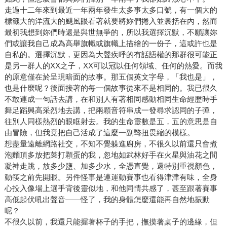
走過十二年來到最近一年兩年發生太多事太多口號，有一個大的
標籤大的洋流大的颶風眼看著就要將妳們捲入並囊括在內，然而
最初我想到妳們時還是與世無爭的，所以我選擇沉默，不願讓妳
們或讓我自己成為高舉旗幟或旗幟上描繪的一份子，這或許也是
自私的。選擇沉默，更因為大聲疾呼的有話語權的那群很可能正
是另一群人的XX之子，XX可以冠以任何領域、任何的熱愛。而我
的原意僅在於呈現暗面的故事。那五個英文字母，「我也是」，
也是什麼呢？後面接著的每一個故事從來不是相同的。我已很久
不敢連成一句話去講，在和別人有著相同感動相同生命經歷時手
舞足蹈興高采烈地去講，把兩顆音符串成一發尋求認同的子彈，
往別人同樣熱烈的眼眶射去。我的生命靈數是五，五的意思是自
由冒險，但我竟把自己活成了這麼一副彆扭畏縮的模樣。
想盡量遠離網路社交，不知不覺躲進廚房，不很久以前還只會煮
泡麵頂多放把菜打顆蛋的我，忽地如武林好手在火星與油花之間
凝神走跳，放多少鹽、加多少水，全憑直覺，還特別重視顏色，
動筷之前先開眼。另件怪事是連運動賽事也看得津津有味，全身
心投入像場上選手背後靈似地，和他同情共感了，甚至跟著賽事
高低起伏吼出聲音——怪了，我的身體怎麼還能再自然地振動
呢？
不很久以前，我還只能握著杯子的手把，撫摸著桌子的邊緣，但