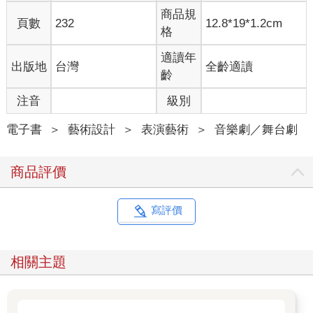
會，妳懂嗎？妳一定懂。
商品規
（靜芳點點頭。）
頁數
232
12.8*19*1.2cm
格
一諾：那不只是愛情，只談愛情太庸俗了，那更是妮娜對藝術的
信仰。芳芳，妳知道為了藝術是要犧牲的嗎？
適讀年
出版地
台灣
全齡適讀
（靜芳看著一諾。一顆音符落下。）
齡
一諾：我可以這樣叫妳嗎？芳芳。
靜芳：可以。
注音
級別
一諾：妳喜歡這個劇本嗎？芳芳。
靜芳：喜歡。
電子書
＞
藝術設計
＞
表演藝術
＞
音樂劇／舞台劇
一諾：契訶夫說得太多了，都是廢話。我不相信語言，我只相信
行動。妮娜的行動是什麼？妮娜的角色目標是什麼？芳芳，妳還
商品評價
記得剛剛妳眼睛裡的光嗎？妳相信我是看得見的嗎？來，閉上眼
睛，不要害怕。
（靜芳閉上眼睛，彷彿被催眠般。）
寫評價
一諾：（開始一邊按摩靜芳，一邊帶她做動作、往前走，像在玩
劇場訓練裡的信任遊戲）深呼吸，妳要先完全放鬆，不要怕，把
自己交給我。妮娜她想要什麼？妮娜想要成為一個女演員，想要
相關主題
跟特里果林在一起，創作、生活、逃離現狀⋯⋯妳現在的妮娜只
有天真無邪是不夠的，我一直感受不到妮娜的野心還有慾望⋯⋯
想像一下，我的手是一根羽毛，它經過妳身體的每個地方都在喚
醒妳，喚醒什麼呢？喚醒妳對於表演的慾望、對成名的慾望、對