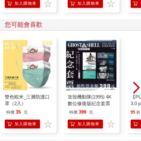
加入購物車
加入購物車
您可能會喜歡
雙色蝦米_三層防護口
攻殼機動隊(1995) 4K
【P
罩（2入）
數位修復版紀念套票
3.0
粉 
35
399
特價
元
特價
元
95
折
加入購物車
加入購物車