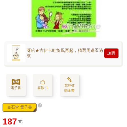
呀哈★吉伊卡哇旋風再起，精選周邊看過
加購
來
寫評價
電子書
喜歡+1
賺金幣
?
金石堂 電子書
187
元