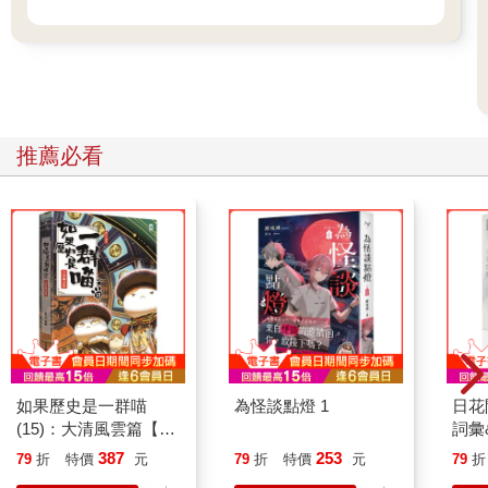
推薦必看
如果歷史是一群喵
為怪談點燈 1
日花
(15)：大清風雲篇【萌
詞彙
貓漫畫學歷史】
387
253
79
折
特價
元
79
折
特價
元
79
折