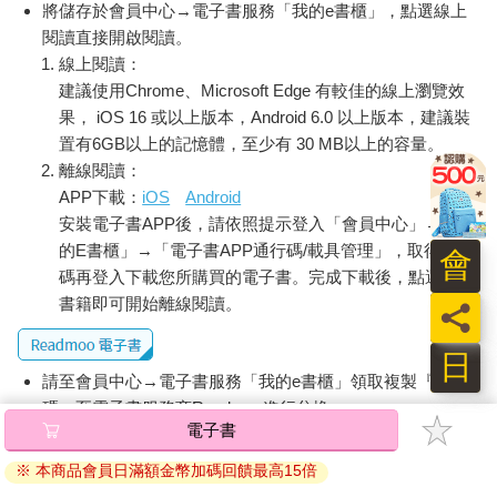
將儲存於會員中心→電子書服務「我的e書櫃」，點選線上
閱讀直接開啟閱讀。
線上閱讀：
建議使用Chrome、Microsoft Edge 有較佳的線上瀏覽效
果， iOS 16 或以上版本，Android 6.0 以上版本，建議裝
置有6GB以上的記憶體，至少有 30 MB以上的容量。
離線閱讀：
APP下載：
iOS
Android
安裝電子書APP後，請依照提示登入「會員中心」→「我
的E書櫃」→「電子書APP通行碼/載具管理」，取得通行
會
碼再登入下載您所購買的電子書。完成下載後，點選任一
書籍即可開始離線閱讀。
員
日
請至會員中心→電子書服務「我的e書櫃」領取複製『兌換
碼』至電子書服務商Readmoo進行兌換。
電子書
退換貨須知：
※ 本商品會員日滿額金幣加碼回饋最高15倍
因版權保護，您在金石堂所購買的電子書僅能以金石堂專屬