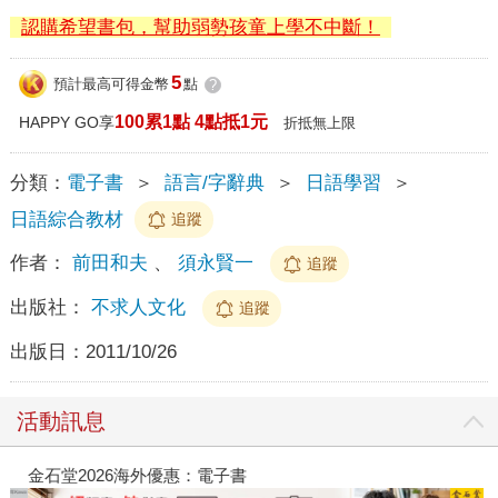
認購希望書包，幫助弱勢孩童上學不中斷！
5
預計最高可得金幣
點
?
100累1點 4點抵1元
HAPPY GO享
折抵無上限
分類：
電子書
＞
語言/字辭典
＞
日語學習
＞
日語綜合教材
追蹤
作者：
前田和夫
、
須永賢一
追蹤
出版社：
不求人文化
追蹤
出版日：
2011/10/26
活動訊息
金石堂2026海外優惠：電子書