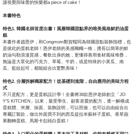
讓視覺與味蕾的快樂都a piece of cake！
本書特色
特色1. 韓國名師首度出書！風靡韓國甜點界的唯美風格鮮奶油蛋
糕
本書作者趙恩伊，和Congmom鄭賀蠕同為韓國甜點裝飾指標，也
是彼此的蛋糕老師！恩伊老師的美感獨幟一格，擅長以簡單的鮮
奶油勾勒浪漫質感，餐飲出身的她，更懂得善用食材風味堆疊，
無論是大眾化的巧克力、草莓、牛奶，或是特殊的小黃瓜、南
瓜、藍紋起司，都能組合出驚艷美味！
特色2. 分層拆解獨家配方！從基礎到進階，自由應用的美味方程
式
不只是配方，更是蛋糕設計學！全書將38款恩伊老師創立「JO
Y’S KITCHEN」以來，最受學生、顧客喜愛的配方，逐一解構成
蛋糕體、夾層、抹面、裝飾說明，可以照做，也可以自由組合出
專屬訂製款，做出外面買不到的西瓜提拉米蘇杯子蛋糕、香草蘋
果翻轉蛋糕、馬斯卡彭純白蛋糕！
特色3. 入口即化的蛋糕體！基本的工具材料，也能有截然不同口