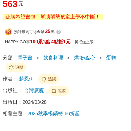
563
元
認購希望書包，幫助弱勢孩童上學不中斷！
25
預計最高可得金幣
點
?
100累1點 4點抵1元
HAPPY GO享
折抵無上限
分類：
電子書
＞
飲食料理
＞
烘培/點心
＞
蛋糕
追蹤
作者：
趙恩伊
追蹤
出版社：
台灣廣廈
追蹤
出版日：
2024/03/28
相關主題：
2025秋季暢銷榜-66折起