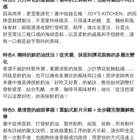
感
因為簡單，更需要講究！書中收錄五種「JOY’S KITCHEN」的招
牌蛋糕體製法，不需要特殊模具，只用基本的糖、蛋、麵粉和風
味食材，卻能透過改變打發程度、順序，做出全蛋法、分蛋法、
舒芙蕾法三種口感的海綿蛋糕，以及柔軟的戚風和手指餅乾，讓
每一口都是超乎期待的美味。
特色4. 獨特的鮮奶油技法！從夾層、抹面到擠花裝飾的多層次變
化
香濃不膩的特製夾層，素雅清新的抹面，少許擠花裝飾點綴……
同樣是鮮奶油，也可以擁有多層次的風味與口感！恩伊老師將在
本書中徹底傳授鮮奶油「好吃又好看」的祕訣，教你如何調整打
發軟硬度，結合乳酪、水果、咖啡等風味材料，做出「從沒想過
可以這麼好吃」的美味鮮奶油！
特色5. 最清楚的細節掌握！重點式影片示範＋全步驟完整圖解教
學
書中從烤蛋糕、打發鮮奶油、製作餡料、組裝、裝飾，所有動作
都有詳細的圖文說明，並收錄重點工序的影片示範，讓你即使是
第一次動手做，也能夠快速掌握成功路徑，用更快的方式迅速上