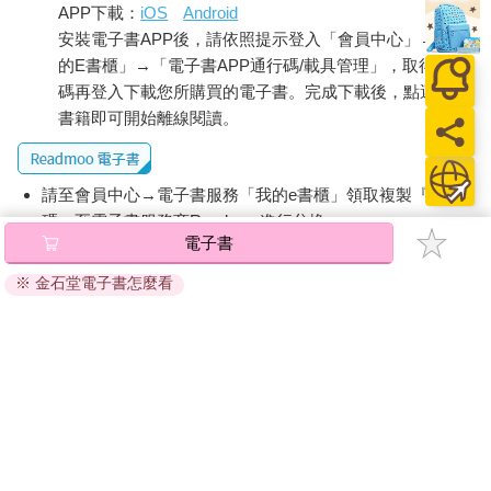
APP下載：
iOS
Android
安裝電子書APP後，請依照提示登入「會員中心」→「我
的E書櫃」→「電子書APP通行碼/載具管理」，取得通行
碼再登入下載您所購買的電子書。完成下載後，點選任一
書籍即可開始離線閱讀。
請至會員中心→電子書服務「我的e書櫃」領取複製『兌換
碼』至電子書服務商Readmoo進行兌換。
電子書
退換貨須知：
※ 金石堂電子書怎麼看
因版權保護，您在金石堂所購買的電子書僅能以金石堂專屬
的閱讀軟體開啟閱讀，無法以其他閱讀器或直接下載檔案。
依據「消費者保護法」第19條及行政院消費者保護處公告之
「通訊交易解除權合理例外情事適用準則」，非以有形媒介
提供之數位內容或一經提供即為完成之線上服務，經消費者
事先同意始提供。（如：電子書、電子雜誌、下載版軟體、
虛擬商品…等），
不受「網購服務需提供七日鑑賞期」的限
制
。為維護您的權益，建議您先使用「試閱」功能後再付款