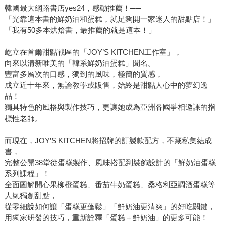
韓國最大網路書店yes24，感動推薦！──
「光靠這本書的鮮奶油和蛋糕，就足夠開一家迷人的甜點店！」
「我有50多本烘焙書，最推薦的就是這本！」
屹立在首爾甜點戰區的「JOY’S KITCHEN工作室」，
向來以清新唯美的「韓系鮮奶油蛋糕」聞名。
豐富多層次的口感，獨到的風味，極簡的質感，
成立近十年來，無論教學或販售，始終是甜點人心中的夢幻逸
品！
獨具特色的風格與製作技巧，更讓她成為亞洲各國爭相邀課的指
標性老師。
而現在，JOY’S KITCHEN將招牌的訂製款配方，不藏私集結成
書，
完整公開38堂從蛋糕製作、風味搭配到裝飾設計的「鮮奶油蛋糕
系列課程」！
全面圖解開心果柳橙蛋糕、番茄牛奶蛋糕、桑格利亞調酒蛋糕等
人氣獨創甜點，
從零細說如何讓「蛋糕更蓬鬆」「鮮奶油更清爽」的好吃關鍵，
用獨家研發的技巧，重新詮釋「蛋糕＋鮮奶油」的更多可能！