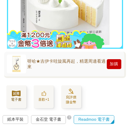
呀哈★吉伊卡哇旋風再起，精選周邊看過
加購
來
寫評價
電子書
喜歡+1
賺金幣
?
紙本平裝
金石堂 電子書
Readmoo 電子書