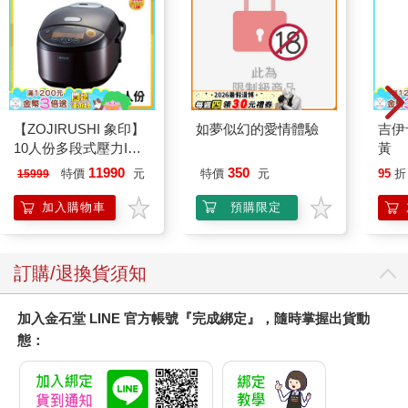
【ZOJIRUSHI 象印】
如夢似幻的愛情體驗
吉伊
10人份多段式壓力IH
黃
微電腦電子鍋(NP-
11990
350
特價
元
特價
元
95
折
15999
ZAF18)
加入購物車
預購限定
訂購/退換貨須知
加入金石堂 LINE 官方帳號『完成綁定』，隨時掌握出貨動
態：