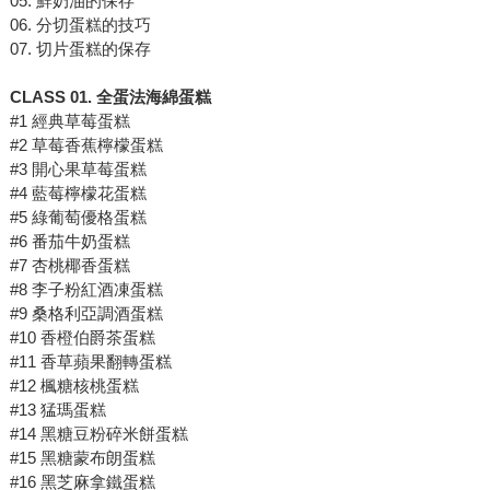
05. 鮮奶油的保存
06. 分切蛋糕的技巧
07. 切片蛋糕的保存
CLASS 01. 全蛋法海綿蛋糕
#1 經典草莓蛋糕
#2 草莓香蕉檸檬蛋糕
#3 開心果草莓蛋糕
#4 藍莓檸檬花蛋糕
#5 綠葡萄優格蛋糕
#6 番茄牛奶蛋糕
#7 杏桃椰香蛋糕
#8 李子粉紅酒凍蛋糕
#9 桑格利亞調酒蛋糕
#10 香橙伯爵茶蛋糕
#11 香草蘋果翻轉蛋糕
#12 楓糖核桃蛋糕
#13 猛瑪蛋糕
#14 黑糖豆粉碎米餅蛋糕
#15 黑糖蒙布朗蛋糕
#16 黑芝麻拿鐵蛋糕