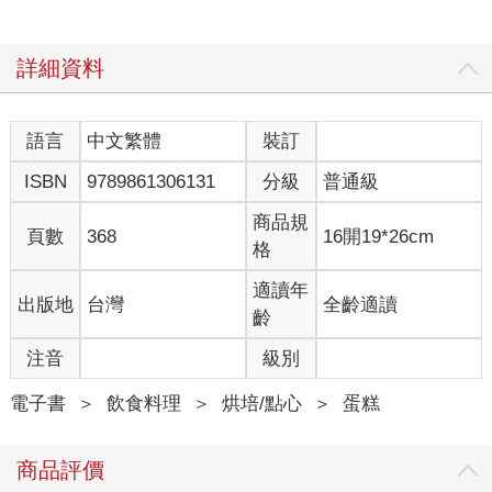
詳細資料
語言
中文繁體
裝訂
ISBN
9789861306131
分級
普通級
商品規
頁數
368
16開19*26cm
格
適讀年
出版地
台灣
全齡適讀
齡
注音
級別
電子書
＞
飲食料理
＞
烘培/點心
＞
蛋糕
商品評價