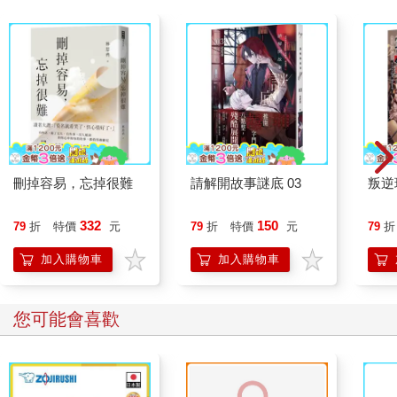
刪掉容易，忘掉很難
請解開故事謎底 03
叛逆
332
150
79
折
特價
元
79
折
特價
元
79
折
加入購物車
加入購物車
您可能會喜歡