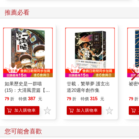
於另一個，媽媽說，她看起來一點也不親切，她的手臂很粗，而
推薦必看
且（好笑的地方就在這裡）還不斷放屁。她幫媽送來一點冰塊，
然後放屁。她幫媽量血壓，然後放屁。媽媽說實在很不可思議，
因為她連一句對不起都沒說！此外，媽媽的主治醫師那晚沒值
班，現場只好依賴不太可靠的實習醫生，她和爸給他取了「道
吉」這個綽號，大概是從什麼老電視節目還是哪兒聽來的吧（他
們當然沒有當面這麼喊他）。不過儘管病房裡的每個人都心情不
太好，爸卻讓媽整晚都笑得很愉快。
媽媽說，我從她肚子裡生出來時，整間產房鴉雀無聲。她甚至沒
機會看我一眼，因為那個親切的護士立刻抱著我衝出去。爸急忙
追著她，結果攝影機掉了，裂成好幾萬片。媽非常生氣，想下床
看看究竟是怎麼回事，但那個放屁的護士用粗壯的手臂壓住她，
如果歷史是一群喵
廿載．繁華夢 護玄出
祕密
非得讓她待在床上不可。她們簡直快要打起來了，因為媽變得歇
(15)：大清風雲篇【萌
道20週年創作集
斯底里，而那個放屁護士朝她大吼、要她冷靜。接著兩個人都放
貓漫畫學歷史】
387
315
79
折
特價
元
79
折
特價
元
79
折
聲尖叫要找醫生過來。但是你猜發生什麼事？醫生竟然昏倒了！
直接倒在地上！放屁護士一見他昏倒，開始用腳踢他，不斷對他
加入購物車
加入購物車
大吼：「你是哪門子醫生？你是哪門子醫生？起來！快給我起
來！」接著她放出史上最大、最響、最臭的屁。媽覺得最後把醫
生叫醒的，其實是那個屁。總之，媽講這段故事時，還把所有動
您可能會喜歡
作都演出來，包括放屁的聲音。實在有夠、有夠、有夠、有夠好