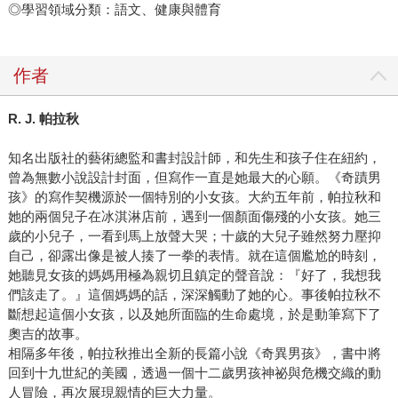
◎學習領域分類：語文、健康與體育
作者
R. J. 帕拉秋
知名出版社的藝術總監和書封設計師，和先生和孩子住在紐約，
曾為無數小說設計封面，但寫作一直是她最大的心願。《奇蹟男
孩》的寫作契機源於一個特別的小女孩。大約五年前，帕拉秋和
她的兩個兒子在冰淇淋店前，遇到一個顏面傷殘的小女孩。她三
歲的小兒子，一看到馬上放聲大哭；十歲的大兒子雖然努力壓抑
自己，卻露出像是被人揍了一拳的表情。就在這個尷尬的時刻，
她聽見女孩的媽媽用極為親切且鎮定的聲音說：『好了，我想我
們該走了。』這個媽媽的話，深深觸動了她的心。事後帕拉秋不
斷想起這個小女孩，以及她所面臨的生命處境，於是動筆寫下了
奧吉的故事。
相隔多年後，帕拉秋推出全新的長篇小說《奇異男孩》，書中將
回到十九世紀的美國，透過一個十二歲男孩神祕與危機交織的動
人冒險，再次展現親情的巨大力量。