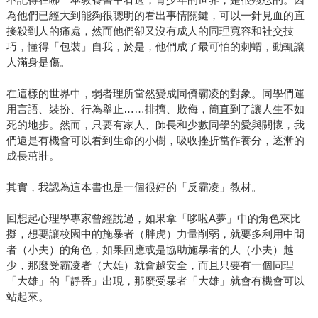
為他們已經大到能夠很聰明的看出事情關鍵，可以一針見血的直
接殺到人的痛處，然而他們卻又沒有成人的同理寬容和社交技
巧，懂得「包裝」自我，於是，他們成了最可怕的刺蝟，動輒讓
人滿身是傷。
在這樣的世界中，弱者理所當然變成同儕霸凌的對象。同學們運
用言語、裝扮、行為舉止……排擠、欺侮，簡直到了讓人生不如
死的地步。然而，只要有家人、師長和少數同學的愛與關懷，我
們還是有機會可以看到生命的小樹，吸收挫折當作養分，逐漸的
成長茁壯。
其實，我認為這本書也是一個很好的「反霸凌」教材。
回想起心理學專家曾經說過，如果拿「哆啦A夢」中的角色來比
擬，想要讓校園中的施暴者（胖虎）力量削弱，就要多利用中間
者（小夫）的角色，如果回應或是協助施暴者的人（小夫）越
少，那麼受霸凌者（大雄）就會越安全，而且只要有一個同理
「大雄」的「靜香」出現，那麼受暴者「大雄」就會有機會可以
站起來。