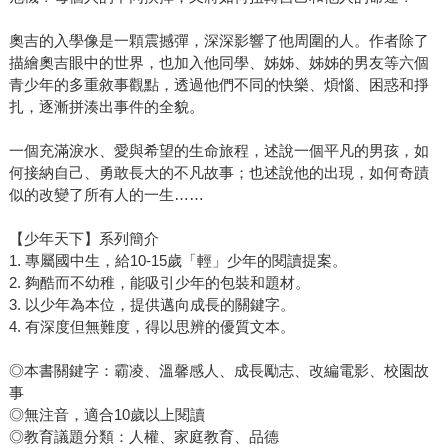
奧吉的入學像是一顆震撼彈，深深影響了他周圍的人。作者除了
描繪奧吉眼中的世界，也加入他同學、姊姊、姊姊的男友等六個
青少年的多重敘事觀點，透過他們不同的快樂、煩惱、困惑和掙
扎，逐漸拼湊出事件的全貌。
一個充滿淚水、愛與希望的生命旅程，述說一個平凡的男孩，如
何接納自己、勇敢長大的不凡故事；也述說他的出現，如何奇蹟
似的改變了所有人的一生……
【少年天下】系列簡介
1. 專屬國中生，給10-15歲「輕」少年的閱讀提案。
2. 夠酷而不幼稚，能吸引少年的包裝和題材。
3. 以少年為本位，提供邁向成長的關鍵字。
4. 有深度但無難度，得以思辨的優質文本。
◎本書關鍵字：霸凌、溫馨感人、成長勵志、改編電影、校園故
事
◎無注音，適合10歲以上閱讀
◎教育議題分類：人權、家庭教育、品德