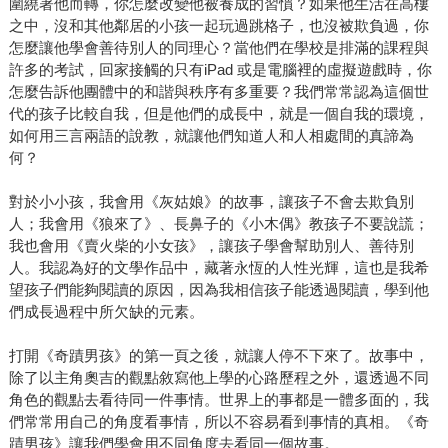
圍繞著他而轉，你怎麼改變他被養成的習慣？如果他生活在高樓
之中，沒和其他鄰居的小孩一起玩過跳格子，也沒被欺負過，你
怎麼讓他學會善待別人的同理心？當他們在學校是排滿的課程與
許多的考試，回家接觸的只有iPad 或是電腦裡的虛擬遊戲時，你
怎麼告訴他團體中的和諧與秩序有多重要？我們常常認為這個世
代的孩子比較自我，但是他們的成長中，就是一個自我的環境，
如何用三言兩語的說教，就讓他們知道人和人相處間的真諦為
何？
對於小小孩，我會用《灰姑娘》的故事，讓孩子不會去欺負別
人；我會用《狼來了》、長鼻子的《小木偶》教孩子不要說謊；
我也會用《賣火柴的小女孩》，讓孩子學會幫助別人、善待別
人。我認為好的文學作品中，藏著永恆的人性光輝，這也是我希
望孩子們能夠閱讀的原因，因為我相信孩子能透過閱讀，學到他
們成長過程中所欠缺的元素。
打開《奇蹟男孩》的第一頁之後，就讓人停不下來了。故事中，
除了以主角奧吉的觀點敘寫他上學的心路歷程之外，還透過不同
角色的觀點去看待同一件事情。世界上的事都是一體多面的，我
們常常用自己的角度看事情，所以不容易看到事情的真相。《奇
蹟男孩》讓我們學會用不同角度去看同一個故事。