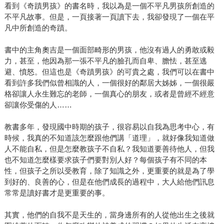
看到《奇蹟男孩》的書名時，我以為是一個不平凡男孩所創造的
不平凡故事。但是，一頁接著一頁讀下去，我卻發現了一個在平
凡中所創造的奇蹟。
書中的主角奧吉是一個面部畸形的男孩，他沒有過人的勇敢或毅
力，甚至，他因為那一張不平凡的臉孔而自卑、膽怯，甚至逃
避、憤怒。但這也是《奇蹟男孩》的可貴之處，我們可以在書中
看到許多我們似曾相識的人，一個很好的鄰居大姊姊，一個很嚴
格卻讓人永生難忘的老師，一個真心的朋友，或者是曾經不經意
卻讓你受傷的人……
教書多年，發現國中時期的孩子，很容易以自我為思考中心，有
時候，我真的不知道該怎麼跟他們講「道理」，就好像我知道做
人不能自私，但是怎麼教孩子不自私？我知道要善待他人，但我
也不知道怎麼樣要求孩子們要對別人好？每個孩子有不同的本
性，但孩子之所以受教育，除了知識之外，更重要的就是為了學
到好的、良善的心，但是在他們成長的過程中，大人給他們訊息
常常是讀好書才是更重要的事。
其實，他們的自我不是天生的，當身邊所有的人從他出生之後就