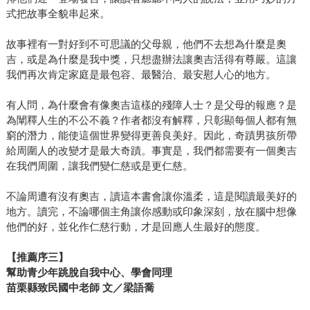
式把故事全貌串起來。
故事裡有一對好到不可思議的父母親，他們不去想為什麼是奧
吉，或是為什麼是我中獎，只想盡辦法讓奧吉活得有尊嚴。這讓
我們再次肯定家庭是最包容、最醫治、最安慰人心的地方。
有人問，為什麼會有像奧吉這樣的殘障人士？是父母的報應？是
為闡釋人生的不公不義？作者都沒有解釋，只彰顯每個人都有無
窮的潛力，能使這個世界變得更善良美好。因此，奇蹟男孩所帶
給周圍人的改變才是最大奇蹟。事實是，我們都需要有一個奧吉
在我們周圍，讓我們變仁慈或是更仁慈。
不論周遭有沒有奧吉，讀這本書會讓你溫柔，這是閱讀最美好的
地方。讀完，不論哪個主角讓你感動或印象深刻，放在腦中想像
他們的好，並化作仁慈行動，才是回應人生最好的態度。
【推薦序三】
幫助青少年跳脫自我中心、學會同理
苗栗縣致民國中老師 文／梁語喬