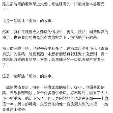
路忘卻時間的看到早上六點，毫無睡意的一口氣將整本書看完
了！
這是一個闡述「勇敢」的故事。
然而，就在這種種令人難堪的情境中，善良、體貼、同情與愛的
種子，也在奧吉的勇氣與努力面對之下，悄悄的開花結果。
前天忙完睡下時，已經午夜兩點多了，睡前拿起少年小說《奇蹟
男孩》的書稿，隨意翻翻，本想看個幾頁就睡覺；沒想到，竟一
路忘卻時間的看到早上六點，毫無睡意的一口氣將整本書看完
了！
這是一個闡述「勇敢」的故事。
十歲的男孩奧吉，擁有一張魔鬼般的臉孔。從小，他因基因缺
陷，導致臉部殘缺，並合併多種併發症。好不容易，經過了大大
小小的手術，他活下來了。但，更困難的事情還在後面——十歲
這一年，奧吉的媽媽，決定要送給他一份改變人生的大禮——她
要奧吉上學去。