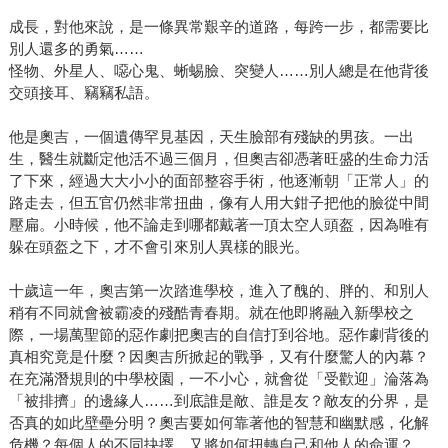
成長，對他來說，是一條異常艱辛的道路，每跨一步，都需要比
別人還多的勇氣……
怪物、外星人、噁心鬼、蜥蜴臉、突變人……別人總是在他背後
交頭接耳、竊竊私語。
他是奧吉，一個遺傳罕見基因，天生臉部有殘缺的男孩。一出
生，醫生就斷定他活不過三個月，但奧吉卻憑著旺盛的生命力活
了下來，經過大大小小的面部整容手術，他逐漸朝「正常人」的
路走去，但五官仍然非常扭曲，像有人用大鉗子把他的臉從中間
壓扁。小時候，他不論走到哪都戴著一頂太空人頭盔，因為唯有
躲在頭盔之下，才不會引來別人異樣的眼光。
十歲這一年，奧吉第一次踏進學校，進入了醜的、胖的、和別人
稍有不同就會被霸凌的殘酷青春期。就在他即將融入新學校之
際，一場萬聖節的惡作劇把奧吉的自信打到谷地。惡作劇背後的
真相究竟是什麼？因奧吉所掀起的戰爭，又有什麼驚人的內幕？
在充滿潛規則的中學校園，一不小心，就會從「受歡迎」淪落為
「被排擠」的邊緣人……到底誰是敵、誰是友？敵友的分界，是
否真的如此壁壘分明？奧吉要如何靠著他的智慧和幽默感，化解
危機？每個人的不同抉擇，又將如何扭轉自己和他人的命運？