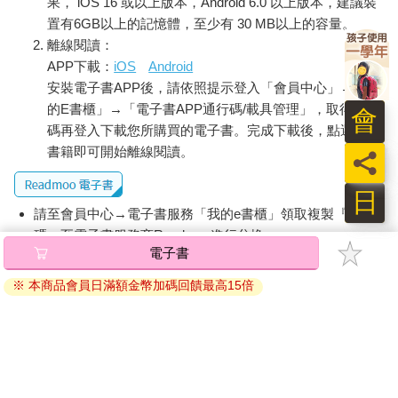
果， iOS 16 或以上版本，Android 6.0 以上版本，建議裝
置有6GB以上的記憶體，至少有 30 MB以上的容量。
離線閱讀：
APP下載：
iOS
Android
安裝電子書APP後，請依照提示登入「會員中心」→「我
的E書櫃」→「電子書APP通行碼/載具管理」，取得通行
會
碼再登入下載您所購買的電子書。完成下載後，點選任一
書籍即可開始離線閱讀。
員
日
請至會員中心→電子書服務「我的e書櫃」領取複製『兌換
碼』至電子書服務商Readmoo進行兌換。
電子書
退換貨須知：
※ 本商品會員日滿額金幣加碼回饋最高15倍
因版權保護，您在金石堂所購買的電子書僅能以金石堂專屬
的閱讀軟體開啟閱讀，無法以其他閱讀器或直接下載檔案。
依據「消費者保護法」第19條及行政院消費者保護處公告之
「通訊交易解除權合理例外情事適用準則」，非以有形媒介
提供之數位內容或一經提供即為完成之線上服務，經消費者
事先同意始提供。（如：電子書、電子雜誌、下載版軟體、