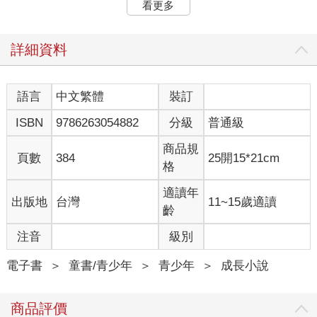
看更多
毫不起眼、正常的臉。我希望走在街上的時候，不會引起路人注
意，不會有那種一看到就趕緊把臉別開的表情。我是這麼想的：
我稱不上正常的唯一理由，就是沒有其他人用正常的眼光看我。
詳細資料
不過事到如今，我也有點習慣自己的外表了。我知道要怎麼假裝
沒看見路人的怪表情。這種事，我們都已經滿熟練了，包括：
我、媽媽、爸爸和維亞。喔，事實上，我得收回這句話，因為維
語言
中文繁體
裝訂
亞還不是很習慣。要是有人做出粗魯舉動，她會火冒三丈。比方
ISBN
9786263054882
分級
普通級
說，有一次我們去遊樂場，幾個年紀比較大的小孩在一旁吵鬧。
我因為沒聽見，根本不知道有什麼噪音，但是維亞聽見了，她馬
商品規
上開始對那些人大吼大叫。她就是這樣，但我不是。
頁數
384
25開15*21cm
格
維亞並沒有把我當成正常人看待，雖然她說她有。但是如果我是
正常人，她就不需要把我保護成這樣。還有爸媽，他們也沒有把
適讀年
出版地
台灣
11~15歲適讀
我當作正常人。他們把我當成特殊情況。我覺得全世界唯一明白
齡
我有多正常的人，就只有我自己。
對了，我叫奧古斯特。我不會把我的長相描述給你聽。無論你腦
注音
級別
中有什麼想像，恐怕都比那要糟得多。
電子書
＞
童書/青少年
＞
青少年
＞
成長小說
2―我沒去上學的理由
下週我就要讀五年級了。因為我從沒去過學校，心裡實在很怕。
商品評價
大家以為我沒去上學，是因為我的外表，其實並不是那樣。