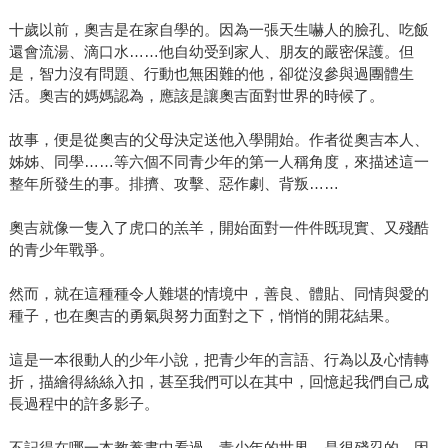
十歲以前，奧吉是在家自學的。因為一張天生嚇人的臉孔、吃飯
還會流湯、滴口水……他自幼受到家人、朋友的嚴密保護。但
是，智力沒有問題、行動也無困難的他，卻從沒參與過團體生
活。奧吉的媽媽認為，應該是讓奧吉面對世界的時候了。
故事，便是從奧吉的父母決定送他入學開始。作者從奧吉本人、
姊姊、同學……等六個不同青少年的第一人稱角度，來描述這一
整年所發生的事。排擠、攻擊、惡作劇、背叛……
奧吉就像一隻入了虎口的羔羊，開始面對一件件既現實、又殘酷
的青少年戰爭。
然而，就在這種種令人難堪的情境中，善良、體貼、同情與愛的
種子，也在奧吉的勇氣與努力面對之下，悄悄的開花結果。
這是一本很動人的少年小說，把青少年的言語、行為以及心情轉
折，描繪得絲絲入扣，甚至我們可以在其中，回憶起我們自己成
長過程中的許多影子。
不記得在哪一本教養書中看過，青少年的世界，是很殘忍的。因