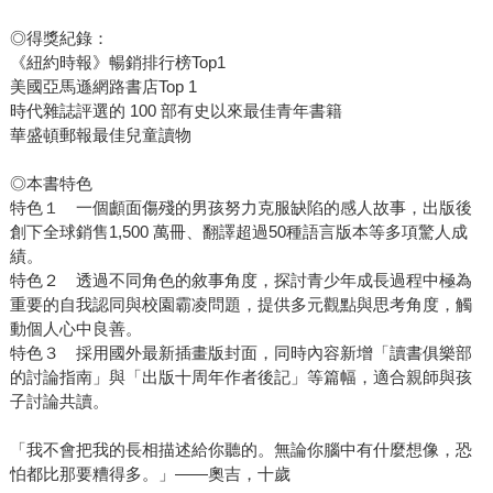
◎得獎紀錄：
《紐約時報》暢銷排行榜Top1
美國亞馬遜網路書店Top 1
時代雜誌評選的 100 部有史以來最佳青年書籍
華盛頓郵報最佳兒童讀物
◎本書特色
特色１ 一個顱面傷殘的男孩努力克服缺陷的感人故事，出版後
創下全球銷售1,500 萬冊、翻譯超過50種語言版本等多項驚人成
績。
特色２ 透過不同角色的敘事角度，探討青少年成長過程中極為
重要的自我認同與校園霸凌問題，提供多元觀點與思考角度，觸
動個人心中良善。
特色３ 採用國外最新插畫版封面，同時內容新增「讀書俱樂部
的討論指南」與「出版十周年作者後記」等篇幅，適合親師與孩
子討論共讀。
「我不會把我的長相描述給你聽的。無論你腦中有什麼想像，恐
怕都比那要糟得多。」——奧吉，十歲