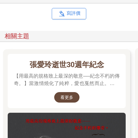
我沒上學是因為我從小到大動了很多次手術。打從出生起，一共
動了二十七次，其中比較大型的手術是在四歲以前進行的，所以
寫評價
我沒有印象。在那之後，我平均每年要動二到三次手術（有些大
型、有些小型）。比起同年齡的小孩來說，我的個子算小，加上
一堆醫師查不出病因的不明疾病，所以我動不動就生病。總之，
相關主題
經過一番考量，爸媽決定不送我去學校。
不過，現在我身體好多了。上一次手術，是八個月前，而且幾年
之內，大概都不必再動什麼新手術。
我在家自學，由媽教我功課。她以前是童書插畫家，會畫超美的
張愛玲逝世30週年紀念
精靈和美人魚，可是男生喜歡的東西她就沒畫得那麼好了。有一
次她想幫我畫達斯．維達*，結果畫出了蘑菇狀的詭異機器人。好
【用最高的規格致上最深的敬意──紀念不朽的傳
久沒看她畫畫了，我想是因為照顧我和維亞讓她忙到沒時間畫。
奇。】當激情燒化了純粹，愛也戛然而止。透視
如果說，我一直想去上學，那並不完全是實話。我是想去學校沒
「張派愛情」的經典之作。
錯，但是我想要的是能像其他小朋友一樣，有很多朋友，下課後
看更多
也能一起玩之類的。
我有幾個真的很要好的朋友。克里斯多福是我最好的朋友，再來
是薩奇瑞和亞歷斯。我們還是嬰兒的時候就認識了。因為他們認
識我的時候，我就是長這樣，所以他們早就習慣我
的外表。小時候，我們一天到晚膩在一起玩。後來克里斯多福搬
去康乃狄克州的橋港，而我住在北河高地，位於曼哈頓北端，距