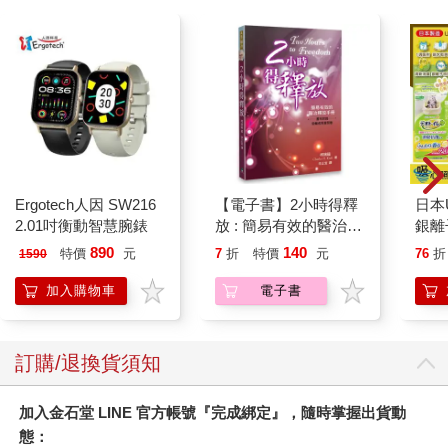
笑！
媽說，那個放屁護士其實是個好人。她全程陪著媽，就連後來爸
回來、醫生來告訴他們我病得很重，她也都沒有離開她身邊。媽
還記得醫生跟她說我恐怕活不過那晚時，那個護士在她耳畔輕聲
安慰她：「由上帝所生的每個人，必戰勝世界。」隔天，在我撐
過一晚以後，也是那個護士牽著她的手，帶她看我第一眼。
媽說，那時，他們已經把我的狀況都告訴她了，她也有心理準備
要與我見面。她說，當她低頭初次瞥見我那張小小的、受擠壓的
臉，她只看見，我那雙好美的眼睛。
Ergotech人因 SW216
【電子書】2小時得釋
日本U
對了，媽很漂亮、爸也很帥。維亞也長得很美。如果你想知道的
2.01吋衡動智慧腕錶
放 : 簡易有效的醫治釋
銀離
話。
放手冊
乾爽
890
140
特價
元
7
折
特價
元
76
折
1590
墊2
防滲
加入購物車
電子書
尿色
品不
訂購/退換貨須知
加入金石堂 LINE 官方帳號『完成綁定』，隨時掌握出貨動
態：