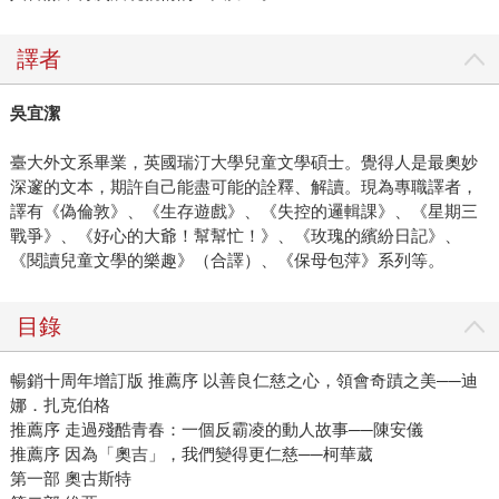
譯者
吳宜潔
臺大外文系畢業，英國瑞汀大學兒童文學碩士。覺得人是最奧妙
深邃的文本，期許自己能盡可能的詮釋、解讀。現為專職譯者，
譯有《偽倫敦》、《生存遊戲》、《失控的邏輯課》、《星期三
戰爭》、《好心的大爺！幫幫忙！》、《玫瑰的繽紛日記》、
《閱讀兒童文學的樂趣》（合譯）、《保母包萍》系列等。
目錄
暢銷十周年增訂版 推薦序 以善良仁慈之心，領會奇蹟之美──迪
娜．扎克伯格
推薦序 走過殘酷青春：一個反霸凌的動人故事──陳安儀
推薦序 因為「奧吉」，我們變得更仁慈──柯華葳
第一部 奧古斯特