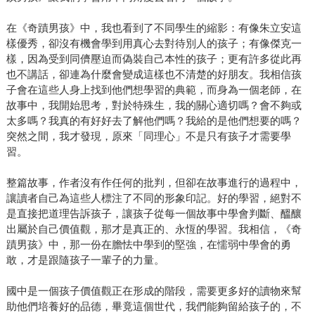
在《奇蹟男孩》中，我也看到了不同學生的縮影：有像朱立安這
樣優秀，卻沒有機會學到用真心去對待別人的孩子；有像傑克一
樣，因為受到同儕壓迫而偽裝自己本性的孩子；更有許多從此再
也不講話，卻連為什麼會變成這樣也不清楚的好朋友。我相信孩
子會在這些人身上找到他們想學習的典範，而身為一個老師，在
故事中，我開始思考，對於特殊生，我的關心適切嗎？會不夠或
太多嗎？我真的有好好去了解他們嗎？我給的是他們想要的嗎？
突然之間，我才發現，原來「同理心」不是只有孩子才需要學
習。
整篇故事，作者沒有作任何的批判，但卻在故事進行的過程中，
讓讀者自己為這些人標注了不同的形象印記。好的學習，絕對不
是直接把道理告訴孩子，讓孩子從每一個故事中學會判斷、醞釀
出屬於自己價值觀，那才是真正的、永恆的學習。我相信，《奇
蹟男孩》中，那一份在膽怯中學到的堅強，在懦弱中學會的勇
敢，才是跟隨孩子一輩子的力量。
國中是一個孩子價值觀正在形成的階段，需要更多好的讀物來幫
助他們培養好的品德，畢竟這個世代，我們能夠留給孩子的，不