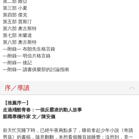
第二部 維亞
第三部 小夏
第四部 傑克
第五部 賈斯汀
第六部 奧古斯特
第七部 米蘭達
第八部 奧古斯特
―附錄― 布朗先生格言錄
―附錄― 明信片格言錄
―附錄― 後記
―附錄― 讀書俱樂部的討論指南
序／導讀
【推薦序一】
走過殘酷青春：一個反霸凌的動人故事
親職專欄作家 文／陳安儀
前天忙完睡下時，已經午夜兩點多了，睡前拿起少年小說《奇蹟
男孩》的書稿，隨意翻翻，本想看個幾頁就睡覺；沒想到，竟一