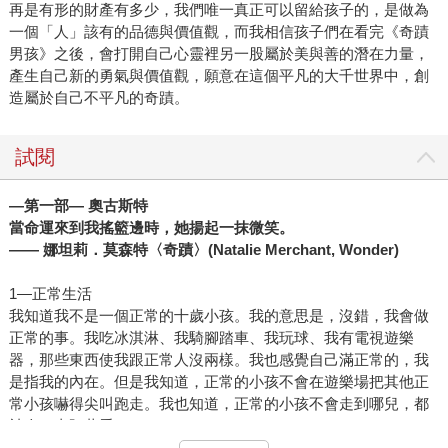
再是有形的財產有多少，我們唯一真正可以留給孩子的，是做為
一個「人」該有的品德與價值觀，而我相信孩子們在看完《奇蹟
男孩》之後，會打開自己心靈裡另一股屬於美與善的潛在力量，
產生自己新的勇氣與價值觀，願意在這個平凡的大千世界中，創
造屬於自己不平凡的奇蹟。
試閱
―第一部― 奧古斯特
當命運來到我搖籃邊時，她揚起一抹微笑。
—— 娜坦莉．莫森特〈奇蹟〉(Natalie Merchant, Wonder)
1―正常生活
我知道我不是一個正常的十歲小孩。我的意思是，沒錯，我會做
正常的事。我吃冰淇淋、我騎腳踏車、我玩球、我有電視遊樂
器，那些東西使我跟正常人沒兩樣。我也感覺自己滿正常的，我
是指我的內在。但是我知道，正常的小孩不會在遊樂場把其他正
常小孩嚇得尖叫跑走。我也知道，正常的小孩不會走到哪兒，都
被人一直盯著看。
如果我找到神燈，能夠許一個心願；那麼我會希望自己擁有一張