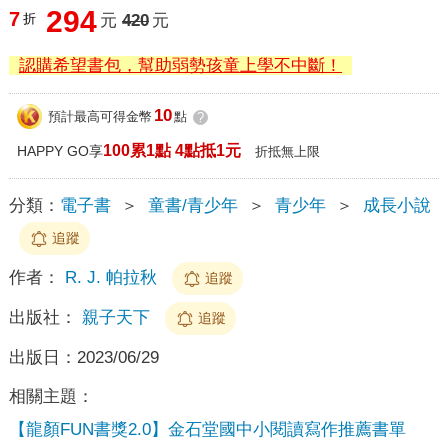
294
7
折
元
420
元
認購希望書包，幫助弱勢孩童上學不中斷！
10
預計最高可得金幣
點
?
100累1點 4點抵1元
HAPPY GO享
折抵無上限
分類：
電子書
＞
童書/青少年
＞
青少年
＞
成長小說
追蹤
作者：
R. J. 帕拉秋
追蹤
出版社：
親子天下
追蹤
出版日：
2023/06/29
相關主題：
【龍顏FUN書獎2.0】金石堂國中小閱讀寫作推薦書單