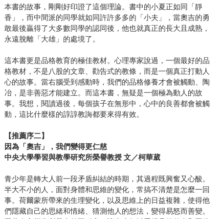
本書的故事，剛剛好印證了這個理論。書中的小夏正如同「靜
香」，而中間派的同學就如同許許多多的「小夫」，當奧吉的勇
敢最後贏得了大多數同學的認同後，他也就真正的長大且成熟，
永遠脫離「大雄」的處境了。
這本書更是品格教育的極佳教材。心理專家說過，一個最好的品
格教材，不是八股的文章、勸告式的教條，而是一個真正打動人
心的故事。當右腦受到感動時，我們的品格修養才會被觸動、陶
冶，是非善惡才能建立。而這本書，無疑是一個極為動人的故
事。我想，閱讀過後，每個孩子在無形中，心中的良善都會被觸
動，這比什麼樣的諄諄教誨都要來得有效。
【推薦序二】
因為「奧吉」，我們變得更仁慈
中央大學學習與教學研究所榮譽教授 文／柯華葳
青少年是轉大人前一段矛盾糾結的時期，其過程既興奮又心酸。
半大不小的人，面對身體和思維的變化，常搞不清楚是怎麼一回
事。荷爾蒙所帶來的生理變化，以及思維上的日益複雜，使得他
們隱藏自己的思緒和情緒、猜測他人的想法，變得易怒而善變。