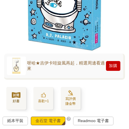
呀哈★吉伊卡哇旋風再起，精選周邊看過
加購
來
寫評價
好書
喜歡+1
賺金幣
?
紙本平裝
金石堂 電子書
Readmoo 電子書