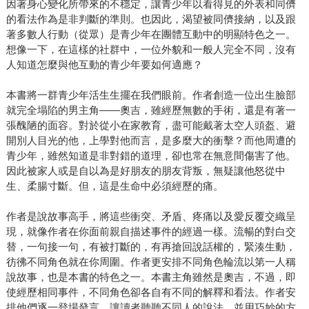
因著身心變化所帶來的不穩定，讓青少年以看得見的外表和同儕
的看法作為是非判斷的準則。也因此，渴望被同儕接納，以及跟
著多數人行動（從眾）是青少年在團體互動中的明顯特色之一。
想像一下，在這樣的社群中，一位外貌和一般人完全不同，沒有
人知道怎麼與他互動的青少年要如何適應？
本書將一群青少年活生生擺在我們眼前。作者創造一位出生臉部
就完全塌陷的男主角——奧吉，雖經歷無數的手術，還是有著一
張醜陋的面容。對於從小在家教育，盡可能戴著太空人頭盔、避
開別人目光的他，上學對他而言，是多麼大的衝擊？而他周遭的
青少年，雖然知道是非對錯的道理，卻也常在無意間傷害了他。
因此被家人或是自以為是好朋友的朋友背叛，無疑讓他怒從中
生、柔腸寸斷。但，這是生命中必須經歷的痛。
作者是說故事高手，將這些衝突、矛盾、疼痛以及愛反覆交織呈
現，就像作者在你面前親自描述事件的經過一樣。流暢的對白交
替，一句接一句，有被打斷的，有再搶回說話權的，緊湊生動，
彷彿不同角色就在你周圍。作者更安排不同角色輪流以第一人稱
說故事，也是本書的特色之一。本書主角雖然是奧吉，不過，即
使經歷相同事件，不同角色卻各自有不同的解釋和看法。作者安
排他們逐一登場發言，讓讀者聽聽不同人的說法，並用巧妙的方