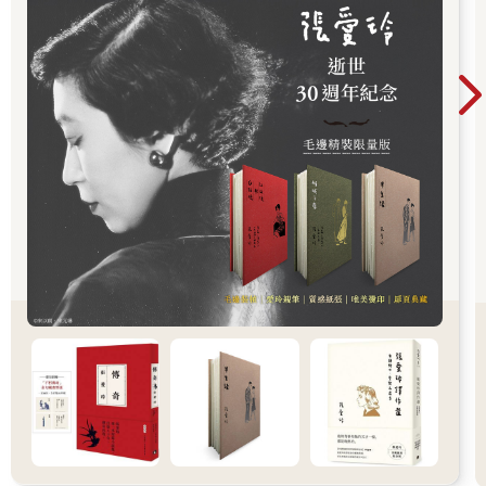
離他家超過一小時車程。後來薩奇瑞和亞歷斯也上學了。有趣的
是，雖然克里斯多福搬得最遠，但比起薩奇瑞和亞歷斯，我們還
比較常見面。現在他們都有新朋友了，不過，要是在路上碰到，
他們還是對我不錯，會跟我打招呼。
我也有其他朋友，不過沒像克里斯多福、薩奇瑞、亞歷斯那麼要
好。比方說，小時候，薩奇瑞和亞歷斯會邀我參加他們的生日派
對，但喬伊、伊蒙、蓋比就從來不會。艾瑪邀過我一次，不過我
好久沒看到她了。克里斯多福的生日派對，我當然都有去。或許
我太過在意生日派對了吧。
3―我出生時
我喜歡聽媽說我出生時的故事，因為我聽了總是能大笑不已。不
是聽笑話的那種好笑，但每次只要媽一講，我和維亞就笑個不
停。
我在媽肚子裡時，沒人想過我會生成這個樣子。由於比我大四歲
的維亞出生時，就跟「去公園散步」一樣順利（根據媽媽自己的
形容），所以這次也不覺得要特別檢查。大約在我出生前兩個
月，醫師發現我的臉部有些地方不對勁，不過那時並不認為情況
有多嚴重。他們跟爸媽說我有兔脣等毛病。但他們說只是「小異
常」而已。
我出生的那一晚，產房裡有兩個護士。其中一個很親切貼心。至