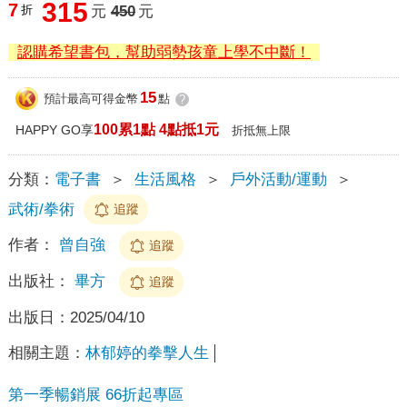
315
7
折
元
450
元
認購希望書包，幫助弱勢孩童上學不中斷！
15
預計最高可得金幣
點
?
100累1點 4點抵1元
HAPPY GO享
折抵無上限
分類：
電子書
＞
生活風格
＞
戶外活動/運動
＞
武術/拳術
追蹤
作者：
曾自強
追蹤
出版社：
畢方
追蹤
出版日：
2025/04/10
相關主題：
林郁婷的拳擊人生
第一季暢銷展 66折起專區