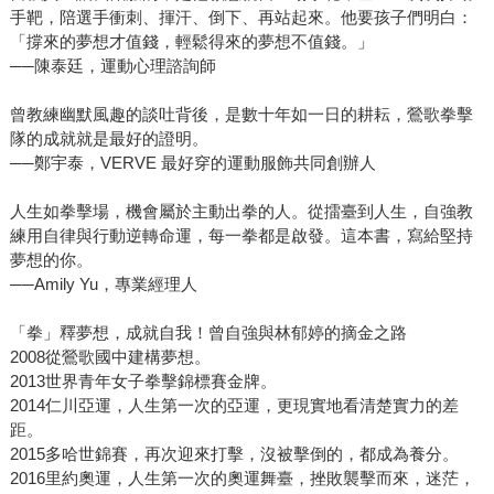
手靶，陪選手衝刺、揮汗、倒下、再站起來。他要孩子們明白：
「撐來的夢想才值錢，輕鬆得來的夢想不值錢。」
──陳泰廷，運動心理諮詢師
曾教練幽默風趣的談吐背後，是數十年如一日的耕耘，鶯歌拳擊
隊的成就就是最好的證明。
──鄭宇泰，VERVE 最好穿的運動服飾共同創辦人
人生如拳擊場，機會屬於主動出拳的人。從擂臺到人生，自強教
練用自律與行動逆轉命運，每一拳都是啟發。這本書，寫給堅持
夢想的你。
──Amily Yu，專業經理人
「拳」釋夢想，成就自我！曾自強與林郁婷的摘金之路
2008從鶯歌國中建構夢想。
2013世界青年女子拳擊錦標賽金牌。
2014仁川亞運，人生第一次的亞運，更現實地看清楚實力的差
距。
2015多哈世錦賽，再次迎來打擊，沒被擊倒的，都成為養分。
2016里約奧運，人生第一次的奧運舞臺，挫敗襲擊而來，迷茫，