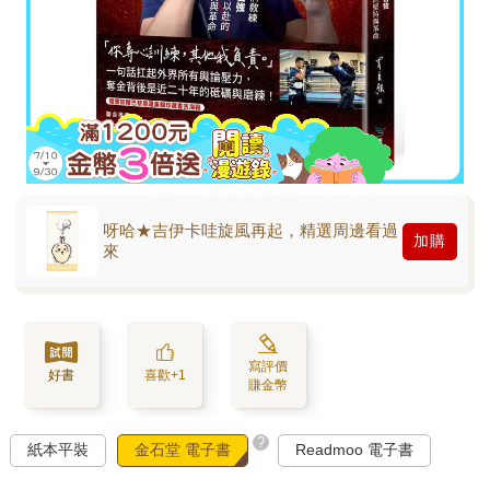
呀哈★吉伊卡哇旋風再起，精選周邊看過
加購
來
寫評價
好書
喜歡+1
賺金幣
?
紙本平裝
金石堂 電子書
Readmoo 電子書