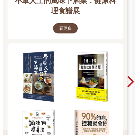
不葷人士的風味下酒菜：健康料
二○二四年巴黎奧運的資格賽， 原本應該要由國際拳擊總會主辦
理食譜展
（International Boxing Associatio, IBA）， 後來國際奧林匹克委員
會（International Olympic Committee, IOC）取消了它的主辦資
格，改由一個臨時組織主辦，造成二○二三年杭州亞運的重要性大
看更多
幅提升，因為杭州亞運比賽的前兩名選手，即提前取得巴黎奧運
的參賽資格。
這個規則確定時，距離杭州亞運的比賽只剩下約三個多月，整個
團隊臨時決定前往烏茲別克與韓國移地訓練，以便備戰杭州亞
運。在杭州亞運中，我們鎖定的兩位主要對手，一位是郁婷的宿
敵哈薩克選手伊布拉吉穆瓦， 另一位是二○二○年東京奧運的銀牌
得主， 菲律賓選手皮特西歐（Nesthy Petecio）。
事實上，在杭州亞運金牌戰開戰前，伊布拉吉穆瓦曾以不實的指
控提出抗議，當下我曾評估郁婷一定會贏。因為伊布拉吉穆瓦贏
過郁婷的兩次比賽都是些微的差距，這代表郁婷先前的兩次失
敗，只是輸在沒有掌握好一些細節，或是當下的心態不夠沉穩。
我跟郁婷說，伊布拉吉穆瓦在賽前提出抗議的策略與做法，暗示
她沒有打贏比賽的把握，才需要透過擂臺以外的方式混淆視聽，
打一個心理戰，要郁婷保持平常心，不要被這些紛擾的議題干
擾。最終郁婷也不負眾望，順利摘下臺灣亞運女子拳擊史上第一
面金牌，提前拿到前進巴黎奧運的入場券。