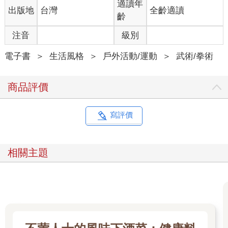
適讀年
出版地
台灣
全齡適讀
調整安排。
齡
比賽前的專屬練習場
注音
級別
雅加達亞運後，郁婷的狀態起起伏伏，在二〇二一年東京奧運首
戰就爆冷落敗，讓她受到很大的打擊。為了有最好的狀態，在杭
電子書
＞
生活風格
＞
戶外活動/運動
＞
武術/拳術
州亞運之前，我請朋友協助在比賽會場附近尋找訓練場所，找到
適合的地點後，我比團隊先一步抵達抵達練習場確認狀況，並租
商品評價
下練習場。
我提出這個想法時，很多人不支持，因為一來以前沒有人這麼做
過，二來因為選手村已有健身房、運動中心等空間，這樣做似乎
寫評價
浪費不需要的經費。但是，在選手村練習只能接受大會的安排，
未必符合團隊和選手的需求，更不可能跟我們的賽程配合。此
外，選手村的場所是開放式空間，進行討論都很吵雜，更別說可
相關主題
以專注的訓練了，所以我認為一個能隨時提供我們使用的訓練場
所，為選手帶來的加分效果絕對很明顯，面對這場法國奧運的前
哨站杭州亞運，我希望郁婷能有最好的狀態。因此在我的堅持
下，參加杭州亞運時，我們的選手第一次有了自己專屬的練習
場。
借鏡杭州亞運的經驗和心態調整