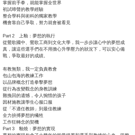
掌握前手拳，就能掌握全世界
初試啼聲的教學經驗
整合學科與術科的獨家教學
機會靠自己爭取，努力就會被看見
Part 2 上釉：夢想的執行
從鶯歌國中、鶯歌工商到文化大學，我一步步讓心中的夢想成
真，讓這些選手們在不用擔心升學壓力的狀況下，可以安心備
戰，爭取最好的成績。
有教無類，我一定負責教會
包山包海的教練工作
以品牌概念打造拳擊夢想
從行為改變觀念的身教訓練
難挽回的遺憾，令人惋惜的孩子
因材施教讓學生心服口服
從「不適任教師」到最佳教練
全力拚搏夢想的犧牲
工作狂轉念的契機
Part 3 釉燒：夢想的實現