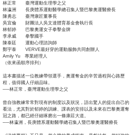
林正常 臺灣運動生理學之父
林瀛洲 長庚體系運動醫學總召集人暨巴黎奧運醫療長
陳勇志 臺灣康匠董事長
吳宜倫 財團法人吳文達體育基金會執行長
林郁婷 巴黎奧運女子拳擊金牌
李承威 拳擊國手
陳泰廷 運動心理諮詢師
鄭宇泰 VERVE最好穿的運動服飾共同創辦人
Amily Yu 專業經理人
（依來函順序排列）
這本書描述一位教練帶領選手，奧運奪金的辛苦過程與心路歷
程，值得國人仔細品味。
──林正常，臺灣運動生理學之父
曾自強教練常常對現有的制度以及狀況，語出驚人的提出自己的
看法，尤其對於郁婷的訓練、課表的安排以及未來在巴黎奧運奪
冠之路，都已經仔細琢磨出一條康莊大道。
──林瀛洲，長庚體系運動醫學總召集人暨巴黎奧運醫療長