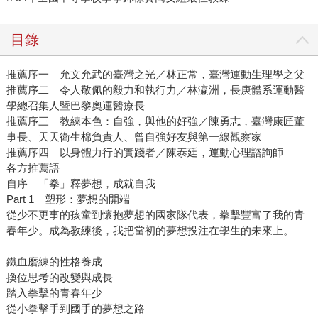
目錄
推薦序一 允文允武的臺灣之光／林正常，臺灣運動生理學之父
推薦序二 令人敬佩的毅力和執行力／林瀛洲，長庚體系運動醫
學總召集人暨巴黎奧運醫療長
推薦序三 教練本色：自強，與他的好強／陳勇志，臺灣康匠董
事長、天天衛生棉負責人、曾自強好友與第一線觀察家
推薦序四 以身體力行的實踐者／陳泰廷，運動心理諮詢師
各方推薦語
自序 「拳」釋夢想，成就自我
Part 1 塑形：夢想的開端
從少不更事的孩童到懷抱夢想的國家隊代表，拳擊豐富了我的青
春年少。成為教練後，我把當初的夢想投注在學生的未來上。
鐵血磨練的性格養成
換位思考的改變與成長
踏入拳擊的青春年少
從小拳擊手到國手的夢想之路