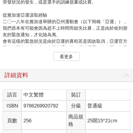
突發狀況的發生，或是選手的訓練規畫或比賽。
從雅加達亞運汲取經驗
二〇一八年在雅加達舉辦的亞州運動會（以下簡稱「亞運」），
我們原本有可能會因為趕不上時間而錯失比賽，正是由於收到朋
友的緊急通知，才化險為夷。
會有這樣的緊急狀況是由於亞運的賽程若是因故取消，亞運官方
單位並不會公告大家，也不會通知下一場的選手、代表團。若是
下一場比賽提前開始，選手趕不上比賽只能算自己倒楣。
看更多
那次很巧的是，郁婷的某一場比賽之前，正好連續兩場比賽都取
消，一場比賽從開始到結束約十五分鐘，兩場比賽都取消，等於
我們的比賽被提前了半小時。好在當時亞運官方的技術總監跟我
詳細資料
相識，他連忙透過臉書的私訊通知我。幸好的是，當時我們已經
到達比賽會館的停車場。
在情況緊急下，我叫郁婷馬上換鞋，直接跑到現場當做熱身，我
語言
中文繁體
裝訂
們其他人再帶著行李趕過去，順利趕上比賽。不過可惜的是，那
ISBN
9786269920792
分級
普通級
次的雅加達亞運，郁婷只拿下了銅牌。
有了那次雅加達亞運的驚險經驗，在挑選二〇二三年杭州亞運的
商品規
住宿地點時，我們就提早作業，直接選在比賽會場對面的旅館，
頁數
256
25開15*21cm
格
這樣要回來休息或者臨時有什麼狀況要現場處理都很方便又安
心，也不用害怕賽程被安排在一大早，選手作息與交通需要另外