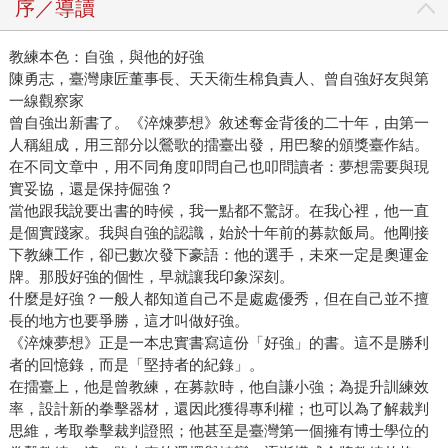
序／導讀
教練本色：自強，與他的好強
陳勇志，臺灣康匠董事長、天天衛生棉負責人、曾自強好友與第
一線觀察家
曾自強出新書了。《淬煉夢想》敘述奪金背後的二十年，由第一
人稱組成，用三部分以鶯歌的擂臺出發，用巴黎的頒獎臺作結。
在不同文章中，用不同角度叩問自己也叩問讀者：夢想需要與現
實妥協，還是保持倔強？
當他跟我說要出書的時候，我一點都不驚訝。在我心裡，他一直
是個實踐家。我與自強的認識，始於十年前的募款飯局。他剛接
下教練工作，卻已數次發下豪語：他的選手，未來一定是奧運金
牌。那股好強的個性，早就讓我印象深刻。
什麼是好強？一般人都知道自己不是處處優秀，但在自己並不擅
長的地方也要爭勝，這才叫做好強。
《淬煉夢想》正是一本忠實書寫這份「好強」的書。這不是勝利
者的回憶錄，而是「堅持者的紀錄」。
在擂臺上，他是曾教練，在募款時，他自謙小強；為提升訓練效
率，設計新的拳擊器材，還因此獲得專利權；也可以為了解裁判
思維，考取拳擊裁判證照；他甚至是臺灣第一個擁有博士學位的