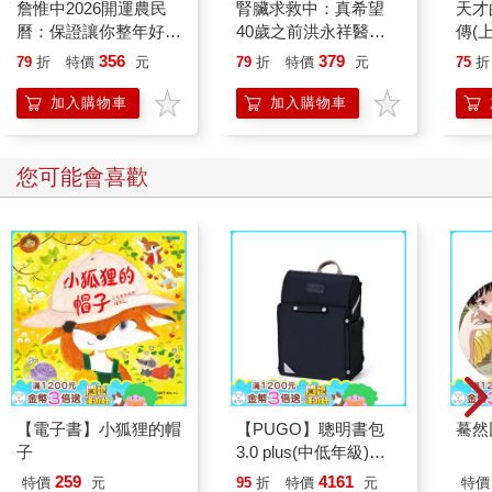
詹惟中2026開運農民
腎臟求救中：真希望
天才
曆：保證讓你整年好
40歲之前洪永祥醫師
傳(
運、財源快馬加鞭一直
就告訴我這些事
356
379
79
折
特價
元
79
折
特價
元
75
折
來！【首刷限量馬上有
錢五帝錢吊飾】
加入購物車
加入購物車
您可能會喜歡
【電子書】小狐狸的帽
【PUGO】聰明書包
驀然
子
3.0 plus(中低年級)酷
黑 全新進化玩美上市
259
4161
特價
元
95
折
特價
元
特價