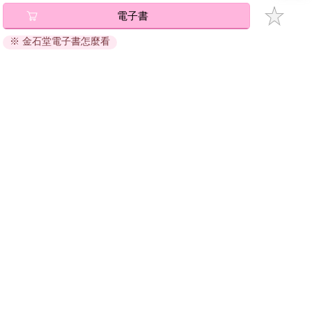
碼』至電子書服務商Readmoo進行兌換。
電子書
退換貨須知：
※ 金石堂電子書怎麼看
因版權保護，您在金石堂所購買的電子書僅能以金石堂專屬
的閱讀軟體開啟閱讀，無法以其他閱讀器或直接下載檔案。
依據「消費者保護法」第19條及行政院消費者保護處公告之
「通訊交易解除權合理例外情事適用準則」，非以有形媒介
提供之數位內容或一經提供即為完成之線上服務，經消費者
事先同意始提供。（如：電子書、電子雜誌、下載版軟體、
虛擬商品…等），
不受「網購服務需提供七日鑑賞期」的限
制
。為維護您的權益，建議您先使用「試閱」功能後再付款
購買。