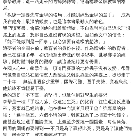
拳擊教練；這一路走來的選擇與轉彎，逐漸構成金牌教練的格
局。
「教練一定要先有金牌的格局，才能訓練出金牌的選手」，成為
我在他身上最深的觀察，也是這本書最動人的底色。
我們讀著書，會揣測他的思維和體驗，不自覺對照自己追求理想
路上的境遇，想起自己還沒實現的渴望。誠如他文中的信念：
「能不能做到是一回事，但必須要有這樣的想法。」
追夢者的企圖在前，教育者的身份在後。作為體制外的教育者，
他已在幕後多年，卻仍能寫出赤忱的現場紀事、世界賽場的經
驗，與對體制教育的觀察，讓這些紀錄更有份量。
在國人心中，拳擊作為一項冷門賽事的地位幾乎沒有改變，很難
想像曾自強站在這個眾人既陌生又難以靠近的舞臺上，徒步走了
二十年──無論遭遇多少重擊，國際刁難、選手失勢、賽程烏龍，
他始終不肯輕易下臺。
他的這份「不下臺」的堅持，也延伸到對學生的要求。
拳擊是一種「手起刀落、秒速定生死」的比賽，往往還沒反應過
來，賽事就已經結束。他在書中向讀者展現了曾自強專屬的好
強：「選手坐五、六個小時的車，難道就為了上擂臺十秒鐘？」
他甚至規定選手無論賽況，上臺至少要繞一圈擂臺，每個角落、
四周的圍繩都要踩到──不只是為了贏得比賽，更是為了讓他們知
道，機會來了，就不要輕易下臺。