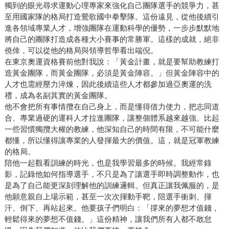
獨到的眼光尋求運動心理專家來強化自己團隊選手的競爭力，甚
至用國家隊的格局打造鶯歌國中拳擊隊。這份遠見，從他後續引
進各領域專業人才，增強團隊在運動科學的優勢，一步步默默地
將自己的團隊打造成各種大小賽事的常勝軍。這樣的成就，絕非
僥倖，可以從他的格局與領導哲學看出端倪。
在東京奧運資格賽前他對我說：「黃金計畫，就是要幫助教練打
造黃金團隊，而黃金團隊，必須是黃金陣容。」但黃金陣容中的
人才也需經壓力淬煉，因此後續這些人才都參加過亞奧運的洗
禮，成為名副其實的黃金團隊。
他不會把所有事情攬在自己身上，而是懂得借力使力，把志同道
合、專業過硬的運科人才拉進團隊，讓整個體系越來越強。比起
一些習慣獨攬大權的教練，他深知自己的時間有限，不可能什麼
都懂，所以懂得讓專業的人發揮最大的價值。這，就是冠軍教練
的格局。
陪他一起觀看訓練的時光，也是我學習最多的時候。我經常錄
影，記錄他如何指導選手，不只是為了讓選手即時調整動作，也
是為了自己能更深刻理解他的訓練邏輯。但真正讓我佩服的，是
他願意親自上場示範，甚至一次次揮動手靶，陪選手衝刺、揮
汗、倒下、再站起來。他要孩子們明白：「撐來的夢想才值錢，
輕鬆得來的夢想不值錢。」這份精神，讓我們所有人都不敢怠