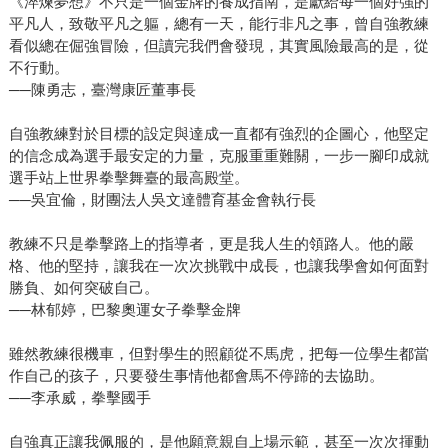
《淬煉夢想》不只是一個金牌的養成指南，是獻給每一個好強的
平凡人，致敬平凡之軀，總有一天，能行非凡之事，曾自強教練
看似總在倔強冒險，但讀完我們會發現，其實風險最高的是，從
不行動。
──陳勇志，臺灣康匠董事長
自強教練對於目標的設定與達成一直都有強烈的企圖心，他堅定
的信念成為選手最安定的力量，克服重重難關，一步一腳印成就
選手站上世界拳擊舞臺的最高殿堂。
──吳宜倫，財團法人吳文達體育基金會執行長
教練不只是拳擊路上的指導者，更是我人生的領路人。他的嚴
格、他的堅持，讓我在一次次挑戰中成長，也讓我學會如何面對
勝負、如何突破自己。
──林郁婷，巴黎奧運女子拳擊金牌
雖然教練很機車，但對學生的照顧從不馬虎，把每一位學生都當
作自己的孩子，只要發生事情他都會馬不停蹄的去協助。
──李承威，拳擊國手
自強真正讓我佩服的，是他願意親自上場示範，甚至一次次揮動