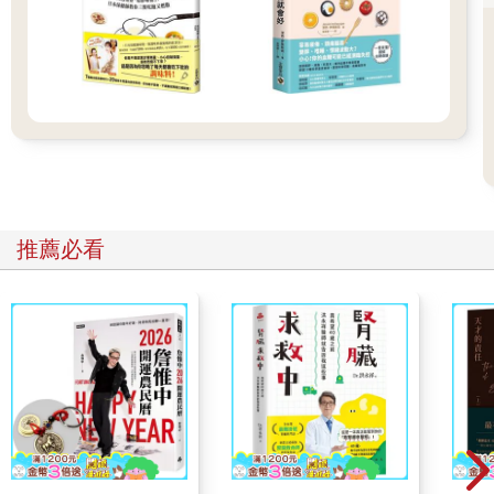
若以結果論來判斷，杭州亞運郁婷不但贏得金牌，並且每一場比
賽都贏得很順利，打得漂亮，這些證實賽前的移地訓練計畫卓有
成效，所以備戰巴黎奧運之前，我們又再度前往烏茲別克及韓國
進行移地訓練，在烏茲別克訓練的時間還大幅拉長，去了將近兩
個月。
隨時優化訓練的節奏和方法
或許是因為杭州亞運的成功，到了二○二四年的巴黎奧運會，臺灣
代表團就設置了運動中心、物理治療所跟膳食公寓等相關措施。
當時我們除了同樣在賽場附近找了一個訓練場所外，為了模擬比
推薦必看
賽現場觀眾帶來的情緒干擾，我邀請同行的老師們通通都去圍觀
郁婷的練習，盡可能地讓她感受到真實的比賽狀態。
當時四強賽之前的比賽都是在法國當地時間的下午進行，進入四
強賽後，則是改為當地時間晚上八點開打，時間前後落差很大，
專屬練習場的好處除了練習可以集中專注力，也可以因應賽程的
安排，調整選手的生理時鐘和狀態，就像調整時差的概念一樣。
為了贏得比賽、強化選手的狀態，我們能做的事情、能優化的地
方其實很多，但需要不斷動腦筋去思考有哪些可以改進並付諸行
動，而不只是沿續以前的經驗跟做法。總之，如果想要比以前更
強、更好，我認為除了站在巨人的肩膀上，還需要增加新的嘗試
與做法。