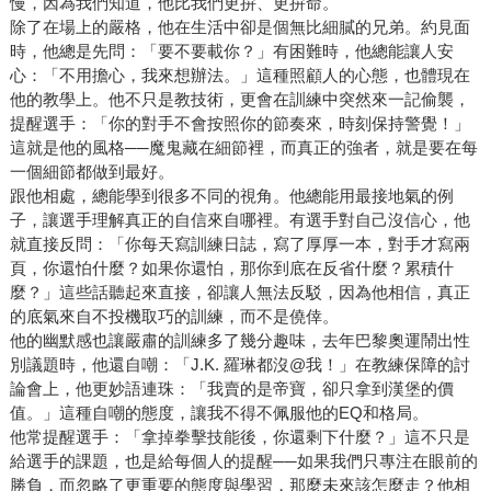
慢，因為我們知道，他比我們更拚、更拚命。
除了在場上的嚴格，他在生活中卻是個無比細膩的兄弟。約見面
時，他總是先問：「要不要載你？」有困難時，他總能讓人安
心：「不用擔心，我來想辦法。」這種照顧人的心態，也體現在
他的教學上。他不只是教技術，更會在訓練中突然來一記偷襲，
提醒選手：「你的對手不會按照你的節奏來，時刻保持警覺！」
這就是他的風格──魔鬼藏在細節裡，而真正的強者，就是要在每
一個細節都做到最好。
跟他相處，總能學到很多不同的視角。他總能用最接地氣的例
子，讓選手理解真正的自信來自哪裡。有選手對自己沒信心，他
就直接反問：「你每天寫訓練日誌，寫了厚厚一本，對手才寫兩
頁，你還怕什麼？如果你還怕，那你到底在反省什麼？累積什
麼？」這些話聽起來直接，卻讓人無法反駁，因為他相信，真正
的底氣來自不投機取巧的訓練，而不是僥倖。
他的幽默感也讓嚴肅的訓練多了幾分趣味，去年巴黎奧運鬧出性
別議題時，他還自嘲：「J.K. 羅琳都沒@我！」在教練保障的討
論會上，他更妙語連珠：「我賣的是帝寶，卻只拿到漢堡的價
值。」這種自嘲的態度，讓我不得不佩服他的EQ和格局。
他常提醒選手：「拿掉拳擊技能後，你還剩下什麼？」這不只是
給選手的課題，也是給每個人的提醒──如果我們只專注在眼前的
勝負，而忽略了更重要的態度與學習，那麼未來該怎麼走？他相