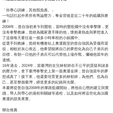
「你專心訓練，其他我負責。」
一句話扛起外界所有輿論壓力，奪金背後是近二十年的砥礪與磨
練！
2008年，曾自強初來乍到鶯歌，當時的鶯歌國中沒有拳擊隊，更
沒有拳擊教練，曾經為國家選手隊的他，懷抱著熱血與夢想進入
了這個每天要往返一個多小時車程的小鎮國中。
從選手到教練，曾經有機會站上奧運殿堂的曾自強因為受傷而退
役，相較於灰心喪志，他希望能將自己的夢想化為自己子弟兵的
目標，有朝一日他的子弟兵可以代替他上場作戰，彌補他當年的
遺憾。
16年過去，2024年，當臺灣的女兒林郁婷在不公平的質疑和諸多
的壓力中，拿下臺灣拳擊史上第一面奧運金牌，曾自強當年的夢
想成真了！接下來，他還要培育更多的林郁婷，為他們、也為自
己，甚至整個臺灣，締造更多的紀錄與光榮。
本書將從曾自強2008年的篳路藍縷開始，將他在心態的建立與實
踐，帶人與帶心的過程和關鍵等過程，以及如何將這些化為法國
奧運的甜美果實。
聯合推薦