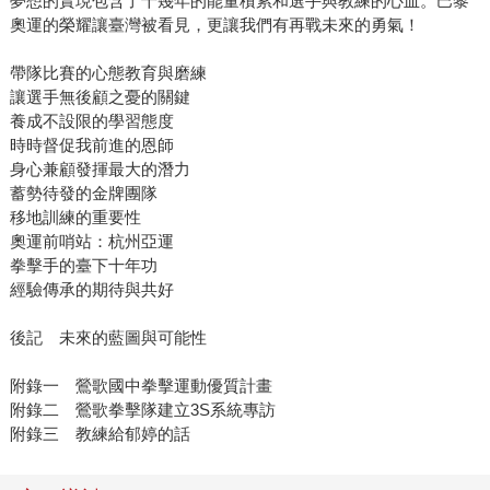
夢想的實現包含了十幾年的能量積累和選手與教練的心血。巴黎
奧運的榮耀讓臺灣被看見，更讓我們有再戰未來的勇氣！
帶隊比賽的心態教育與磨練
讓選手無後顧之憂的關鍵
養成不設限的學習態度
時時督促我前進的恩師
身心兼顧發揮最大的潛力
蓄勢待發的金牌團隊
移地訓練的重要性
奧運前哨站：杭州亞運
拳擊手的臺下十年功
經驗傳承的期待與共好
後記 未來的藍圖與可能性
附錄一 鶯歌國中拳擊運動優質計畫
附錄二 鶯歌拳擊隊建立3S系統專訪
附錄三 教練給郁婷的話