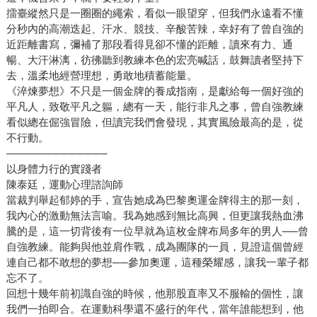
擂臺縱然只是一圈圈的繩索，看似一眼望穿，但我們永遠看不懂
分秒內的高潮迭起、汗水、競技、辛酸苦辣，幸好有了曾自強的
近距離書寫，彌補了那段看得見卻不懂的距離，讀來有力、通
暢、大汗淋漓，彷彿聽到教練本色的宏亮喊話，鼓舞讀者堅持下
去，溫柔地經營理想，勇敢地積蓄能量。
《淬煉夢想》不只是一個金牌的養成指南，是獻給每一個好強的
平凡人，致敬平凡之軀，總有一天，能行非凡之事，曾自強教練
看似總在倔強冒險，但讀完我們會發現，其實風險最高的是，從
不行動。
─────────────
以身體力行的實踐者
陳泰廷，運動心理諮詢師
當裁判舉起郁婷的手，宣告她成為巴黎奧運金牌得主的那一刻，
我內心的激動無法言喻。我為她感到無比高興，但更讓我熱血沸
騰的是，這一切背後有一位早就為這枚金牌布局多年的男人──曾
自強教練。能夠與他並肩作戰，成為團隊的一員，見證這個曾經
連自己都不敢想的夢想──參加奧運，這種榮耀感，讓我一輩子都
忘不了。
回想十幾年前初識自強的時候，他那股直率又不服輸的個性，讓
我們一拍即合。在運動科學還不盛行的年代，當年誰能想到，他