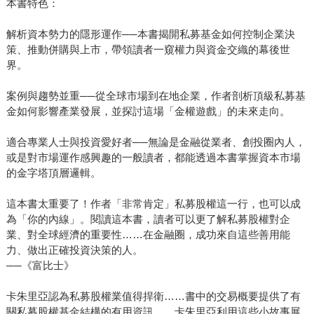
本書特色：
解析資本勢力的隱形運作──本書揭開私募基金如何控制企業決
策、推動併購與上市，帶領讀者一窺權力與資金交織的幕後世
界。
案例與趨勢並重──從全球市場到在地企業，作者剖析頂級私募基
金如何影響產業發展，並探討這場「金權遊戲」的未來走向。
適合專業人士與投資愛好者──無論是金融從業者、創投圈內人，
或是對市場運作感興趣的一般讀者，都能透過本書掌握資本市場
的金字塔頂層邏輯。
這本書太重要了！作者「非常肯定」私募股權這一行，也可以成
為「你的內線」。閱讀這本書，讀者可以更了解私募股權對企
業、對全球經濟的重要性……在金融圈，成功來自這些善用能
力、做出正確投資決策的人。
──《富比士》
卡朱里亞認為私募股權業值得捍衛……書中的交易概要提供了有
關私募股權基金結構的有用資訊……卡朱里亞利用這些小故事展