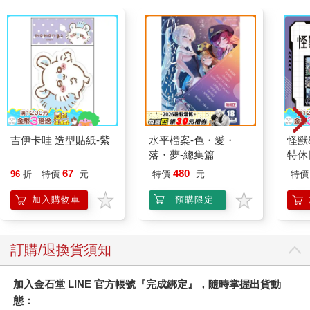
吉伊卡哇 造型貼紙-紫
水平檔案-色・愛・
怪獸
落・夢-總集篇
特休
加購
67
480
96
折
特價
元
特價
元
特價
加入購物車
預購限定
訂購/退換貨須知
加入金石堂 LINE 官方帳號『完成綁定』，隨時掌握出貨動
態：