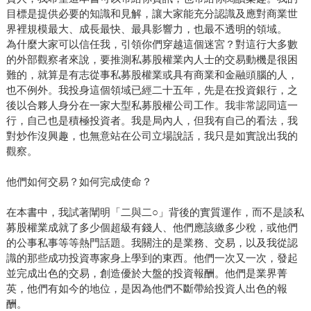
目標是提供必要的知識和見解，讓大家能充分認識及應對商業世
界裡規模最大、成長最快、最具影響力，也最不透明的領域。
為什麼大家可以信任我，引領你們穿越這個迷宮？對這行大多數
的外部觀察者來說，要推測私募股權業內人士的交易動機是很困
難的，就算是有志從事私募股權業或具有商業和金融頭腦的人，
也不例外。我投身這個領域已經二十五年，先是在投資銀行，之
後以合夥人身分在一家大型私募股權公司工作。我非常認同這一
行，自己也是積極投資者。我是局內人，但我有自己的看法，我
對炒作沒興趣，也無意站在公司立場說話，我只是如實說出我的
觀察。
他們如何交易？如何完成使命？
在本書中，我試著闡明「二與二○」背後的實質運作，而不是談私
募股權業成就了多少個超級有錢人、他們應該繳多少稅，或他們
的公事私事等等熱門話題。我關注的是業務、交易，以及我從認
識的那些成功投資專家身上學到的東西。他們一次又一次，發起
並完成出色的交易，創造優於大盤的投資報酬。他們是業界菁
英，他們有如今的地位，是因為他們不斷帶給投資人出色的報
酬。