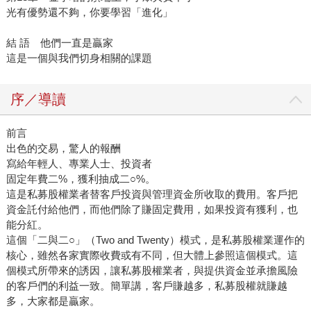
光有優勢還不夠，你要學習「進化」
結 語 他們一直是贏家
這是一個與我們切身相關的課題
序／導讀
前言
出色的交易，驚人的報酬
寫給年輕人、專業人士、投資者
固定年費二%，獲利抽成二○%。
這是私募股權業者替客戶投資與管理資金所收取的費用。客戶把
資金託付給他們，而他們除了賺固定費用，如果投資有獲利，也
能分紅。
這個「二與二○」（Two and Twenty）模式，是私募股權業運作的
核心，雖然各家實際收費或有不同，但大體上參照這個模式。這
個模式所帶來的誘因，讓私募股權業者，與提供資金並承擔風險
的客戶們的利益一致。簡單講，客戶賺越多，私募股權就賺越
多，大家都是贏家。