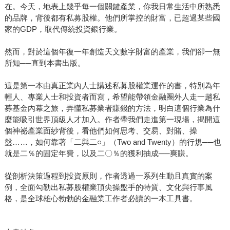
在。今天，地表上幾乎每一個關鍵產業，你我日常生活中所熟悉
的品牌，背後都有私募股權。他們所掌控的財富，已超過某些國
家的GDP，取代傳統投資銀行業。
然而，對於這個年復一年創造天文數字財富的產業，我們卻一無
所知──直到本書出版。
這是第一本由真正業內人士講述私募股權業運作的書，特別為年
輕人、專業人士和投資者而寫，希望能帶領金融圈外人走一趟私
募基金內幕之旅，弄懂私募業者賺錢的方法，明白這個行業為什
麼能吸引世界頂級人才加入。作者帶我們走進第一現場，揭開這
個神祕產業面紗背後，看他們如何思考、交易、對賭、操
盤……，如何靠著「二與二○」（Two and Twenty）的行規──也
就是二％的固定年費，以及二〇％的獲利抽成──爽賺。
從剖析決策過程到投資原則，作者透過一系列生動且真實的案
例，全面勾勒出私募股權業頂尖操盤手的特質、文化與行事風
格，是全球雄心勃勃的金融業工作者必讀的一本工具書。