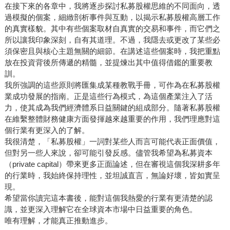
在接下來的各章中，我將逐步探討私募股權思維的不同面向，透
過模擬的個案，細緻剖析事件與互動，以揭示私募股權高層工作
的真實樣貌。其中有些個案取材自真實的交易和事件，而它們之
所以讓我印象深刻，自有其道理。不過，我隱去或更改了某些必
須保密且與核心主題無關的細節。在講述這些個案時，我把重點
放在投資背後所傳遞的精髓，並提煉出其中值得借鑑的重要教
訓。
我所強調的這些原則將匯集成某種教戰手冊，可作為在私募股權
業成功發展的指南。正是這些行為模式，為這個產業注入了活
力，使其成為我們經濟體系日益關鍵的組成部分。隨著私募股權
在維繫整體財務健康方面發揮越來越重要的作用，我們理應對這
個行業有更深入的了解。
我很清楚，「私募股權」一詞對某些人而言可能代表正面價值，
但對另一些人來說，卻可能引發反感。儘管我希望為私募資本
（private capital）帶來更多正面論述，但在審視這個我深耕多年
的行業時，我始終保持理性，並坦誠直言，無論好壞，皆如實呈
現。
希望當你讀完這本書後，能對這個我熱愛的行業有更清楚的認
識，並更深入理解它在全球資本市場中日益重要的角色。
唯有理解，才能真正推動進步。