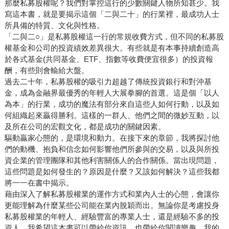
那麼私募股權呢？我們對掌控這行的少數關鍵人物所知甚少。我
寫這本書，就是要揭示這個「二與二十」的行業裡，最成功人士
所具備的特質、文化與性格。
「二與二○」是私募股權這一行的常規收費方式，但不同的私募股
權基金和公司的投資績效差異很大。有些就是有本事持續創造高
於各式基金(共同基金、ETF、指數等收費便宜很多）的投資報
酬，有些則會輸給大盤。
過去二十年，私募股權的吸引力超越了傳統投資銀行和對沖基
金，成為金融界最優秀的年輕人大展拳腳的首選。這是個「以人
為本」的行業，成功的魔法有部分來自這些人如何行動，以及如
何組織起來贏得勝利。這樣的一群人、他們之間的微妙互動，以
及所在公司的宏觀文化，都是成功的關鍵因素。
驅動贏家心態的，是環境和動力。在接下來的章節，我將探討他
們的動機、抱負和信念如何影響他們所參與的交易，以及與所投
資企業的管理團隊和其他利害關係人的合作關係。當出現問題，
這些問題是如何發生的？原因是什麼？又該如何解決？這些我都
將一一在書中揭示。
藉由深入了解私募股權業的運作方式和業內人士的心態，會讓你
更能理解為什麼某些公司能在業內脫穎而出。無論你是考慮投身
私募股權業的年輕人、經驗豐富的專業人士，還是經驗不多的投
資人，我希望這本書可以帶給你資訊，也帶給你閱讀樂趣。我的