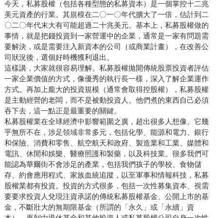
今天，私募股權（包括各種型態的私募資本）是一個掌控十二兆
美元資產的行業。其規模在二〇一〇年代擴大了一倍，估計到二
〇二〇年代末大有可能超過二十兆美元。基本上，私募股權做的
事情，就是把錢投資到一家營運中的企業，通常是一家有問題需
要解決，或是需要注入新資本的公司（或商業計畫），在改善公
司狀況後，選個好時機獲利退出。
這樣講，大家就很容易理解。私募股權拋開傳統股票投資者評估
一家企業價值的方式，像優秀的執行長一樣，深入了解企業運作
方式。再加上龐大的投資規模（通常會取得控股權），私募股權
是主動經營的老闆，而不是被動投資人。他們煮的東西自己必須
吞下去，這一點正是最重要的關鍵。
私募股權業在全球經濟中影響範圍之廣，超出很多人想像。它幾
乎無所不在，涉足領域非常多元，包括化學、能源和電力、銀行
和保險、消費和零售、航空航天和政府、製造業和工業、媒體和
電訊、休閒和娛樂、醫療照護和製藥，以及科技業。很多我們可
能認為華爾街不會涉足的產業，包括我們孩子的學校、食物儲
存、約會應用程式、家族血統追蹤，以至軍事和情報科技，私募
股權業都有投資。投資的方式很多，包括一次性募集資本、視需
要要求投資人兌現注資承諾的傳統私募股權基金、公開上市的基
金，不斷壯大的無期限基金（所謂的「永久」或「永續」資
本），再到由退休基金和其他投資人或私募股權公司自身一次性