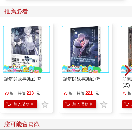
推薦必看
請解開故事謎底 02
請解開故事謎底 05
如果
(1
貓漫
213
221
79
折
特價
元
79
折
特價
元
79
折
加入購物車
加入購物車
您可能會喜歡