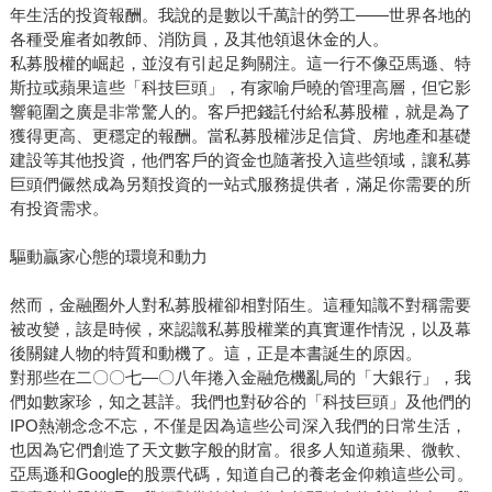
年生活的投資報酬。我說的是數以千萬計的勞工——世界各地的
各種受雇者如教師、消防員，及其他領退休金的人。
私募股權的崛起，並沒有引起足夠關注。這一行不像亞馬遜、特
斯拉或蘋果這些「科技巨頭」，有家喻戶曉的管理高層，但它影
響範圍之廣是非常驚人的。客戶把錢託付給私募股權，就是為了
獲得更高、更穩定的報酬。當私募股權涉足信貸、房地產和基礎
建設等其他投資，他們客戶的資金也隨著投入這些領域，讓私募
巨頭們儼然成為另類投資的一站式服務提供者，滿足你需要的所
有投資需求。
驅動贏家心態的環境和動力
然而，金融圈外人對私募股權卻相對陌生。這種知識不對稱需要
被改變，該是時候，來認識私募股權業的真實運作情況，以及幕
後關鍵人物的特質和動機了。這，正是本書誕生的原因。
對那些在二〇〇七—〇八年捲入金融危機亂局的「大銀行」，我
們如數家珍，知之甚詳。我們也對矽谷的「科技巨頭」及他們的
IPO熱潮念念不忘，不僅是因為這些公司深入我們的日常生活，
也因為它們創造了天文數字般的財富。很多人知道蘋果、微軟、
亞馬遜和Google的股票代碼，知道自己的養老金仰賴這些公司。