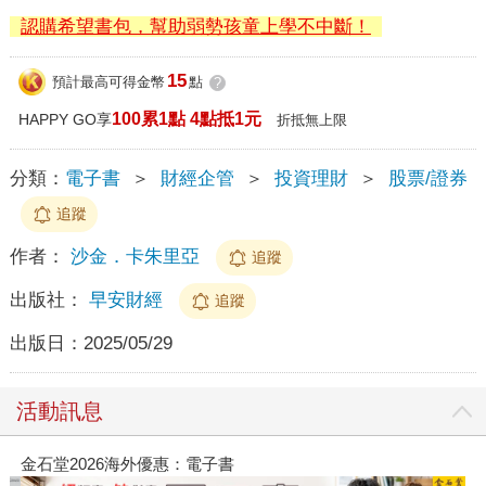
認購希望書包，幫助弱勢孩童上學不中斷！
15
預計最高可得金幣
點
?
100累1點 4點抵1元
HAPPY GO享
折抵無上限
分類：
電子書
＞
財經企管
＞
投資理財
＞
股票/證券
追蹤
作者：
沙金．卡朱里亞
追蹤
出版社：
早安財經
追蹤
出版日：
2025/05/29
活動訊息
金石堂2026海外優惠：電子書