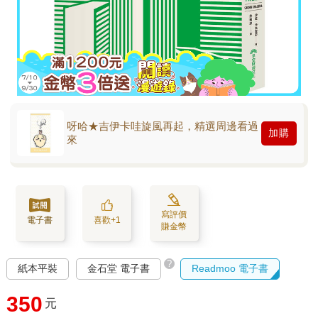
呀哈★吉伊卡哇旋風再起，精選周邊看過
加購
來
寫評價
電子書
喜歡+1
賺金幣
?
紙本平裝
金石堂 電子書
Readmoo 電子書
350
元