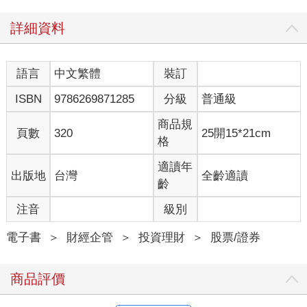
詳細資料
語言
中文繁體
裝訂
ISBN
9786269871285
分級
普通級
商品規
頁數
320
25開15*21cm
格
適讀年
出版地
台灣
全齡適讀
齡
注音
級別
電子書
＞
財經企管
＞
投資理財
＞
股票/證券
商品評價