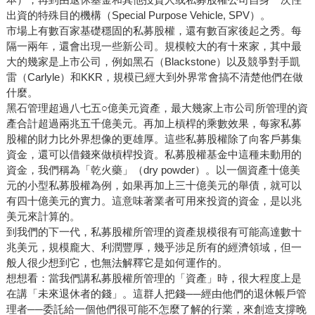
出資的特殊目的機構（Special Purpose Vehicle, SPV）。
市場上有數百家基礎穩固的私募股權，還有數百家後起之秀。每
隔一兩年，還會出現一些新公司。規模較大的有十來家，其中最
大的幾家是上市公司，例如黑石（Blackstone）以及競爭對手凱
雷（Carlyle）和KKR，規模已經大到外界常會搞不清楚他們在做
什麼。
黑石管理超過八七五○億美元資產，最大幾家上市公司所管理的資
產合計超過兩兆五千億美元。再加上槓桿的乘數效果，每家私募
股權的財力比外界想像的更雄厚。這些私募股權除了向客戶募集
資金，還可以借錢來做槓桿投資。私募股權基金中這種未動用的
資金，我們稱為「乾火藥」（dry powder）。以一個資產十億美
元的小型私募股權為例，如果再加上三十億美元的舉債，就可以
有四十億美元的實力。這意味著業者可用來投資的資金，是以兆
美元來計算的。
到我們的下一代，私募股權所管理的資產規模很有可能高達數十
兆美元，規模龐大、利潤豐厚，幾乎涉足所有的經濟領域，但一
般人很少想到它，也無法解釋它是如何運作的。
想想看：當我們講私募股權所管理的「資產」時，很大程度上是
在講「未來退休者的錢」。這群人把錢──經由他們的退休帳戶管
理者──委託給一個他們很可能不怎麼了解的行業，來創造支撐晚