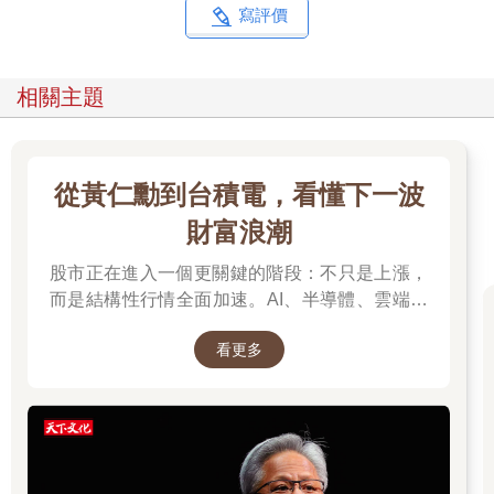
寫評價
相關主題
從黃仁勳到台積電，看懂下一波
財富浪潮
股市正在進入一個更關鍵的階段：不只是上漲，
而是結構性行情全面加速。AI、半導體、雲端運
算與高階製造，正成為資金長期追逐的主軸，推
看更多
動全球科技基礎建設持續升級。尤其台灣憑藉晶
片製造與AI供應鏈核心地位，正站在這波成長浪
潮的關鍵樞紐上。而在這場浪潮中，有一個名字
你不得不認識：黃仁勳（NVIDIA），他正在定義
AI算力時代的規則，而台積電則是全球晶片製造
的核心引擎。從AI晶片、資料中心到記憶體與伺