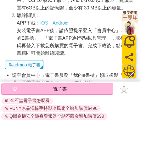
果， iOS 16 或以上版本，Android 6.0 以上版本，建議裝
置有6GB以上的記憶體，至少有 30 MB以上的容量。
離線閱讀：
APP下載：
iOS
Android
安裝電子書APP後，請依照提示登入「會員中心」→「我
的E書櫃」→「電子書APP通行碼/載具管理」，取得通行
碼再登入下載您所購買的電子書。完成下載後，點選任一
書籍即可開始離線閱讀。
請至會員中心→電子書服務「我的e書櫃」領取複製『兌換
碼』至電子書服務商Readmoo進行兌換。
電子書
退換貨須知：
※ 金石堂電子書怎麼看
因版權保護，您在金石堂所購買的電子書僅能以金石堂專屬
※ FUNY冰晶渦輪手持製冷風扇全站加購價$490
的閱讀軟體開啟閱讀，無法以其他閱讀器或直接下載檔案。
依據「消費者保護法」第19條及行政院消費者保護處公告之
※ Q版企鵝安全隨身警報器全站不限金額加購價$99
「通訊交易解除權合理例外情事適用準則」，非以有形媒介
提供之數位內容或一經提供即為完成之線上服務，經消費者
事先同意始提供。（如：電子書、電子雜誌、下載版軟體、