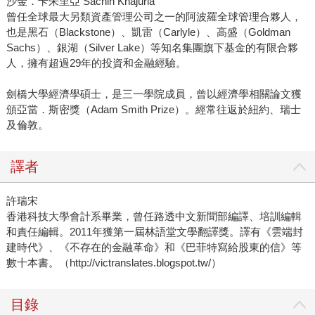
沙金．卡朱里亞 Sachin Khajuria
曾任全球最大另類資產管理公司之一的阿波羅全球管理合夥人，
也是黑石（Blackstone）、凱雷（Carlyle）、高盛（Goldman
Sachs）、銀湖（Silver Lake）等知名集團旗下基金的有限合夥
人，擁有超過29年的投資和金融經驗。
劍橋大學經濟學碩士，是三一學院成員，曾以經濟學相關論文獲
頒亞當．斯密獎（Adam Smith Prize）。經常往返於紐約、瑞士
及倫敦。
譯者
許瑞宋
香港科技大學會計系畢業，曾任路透中文新聞部編譯、培訓編輯
和責任編輯。2011年獲第一屆林語堂文學翻譯獎。譯有《雲端封
建時代》、《不存在的金融革命》和《巴菲特寫給股東的信》等
數十本書。（http://victranslates.blogspot.tw/）
目錄