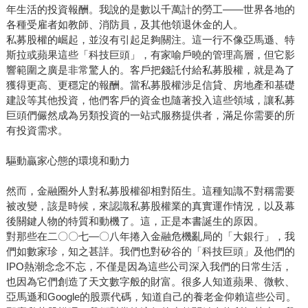
年生活的投資報酬。我說的是數以千萬計的勞工——世界各地的
各種受雇者如教師、消防員，及其他領退休金的人。
私募股權的崛起，並沒有引起足夠關注。這一行不像亞馬遜、特
斯拉或蘋果這些「科技巨頭」，有家喻戶曉的管理高層，但它影
響範圍之廣是非常驚人的。客戶把錢託付給私募股權，就是為了
獲得更高、更穩定的報酬。當私募股權涉足信貸、房地產和基礎
建設等其他投資，他們客戶的資金也隨著投入這些領域，讓私募
巨頭們儼然成為另類投資的一站式服務提供者，滿足你需要的所
有投資需求。
驅動贏家心態的環境和動力
然而，金融圈外人對私募股權卻相對陌生。這種知識不對稱需要
被改變，該是時候，來認識私募股權業的真實運作情況，以及幕
後關鍵人物的特質和動機了。這，正是本書誕生的原因。
對那些在二〇〇七—〇八年捲入金融危機亂局的「大銀行」，我
們如數家珍，知之甚詳。我們也對矽谷的「科技巨頭」及他們的
IPO熱潮念念不忘，不僅是因為這些公司深入我們的日常生活，
也因為它們創造了天文數字般的財富。很多人知道蘋果、微軟、
亞馬遜和Google的股票代碼，知道自己的養老金仰賴這些公司。