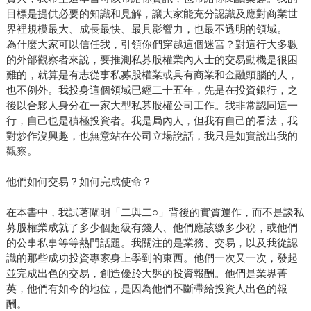
目標是提供必要的知識和見解，讓大家能充分認識及應對商業世
界裡規模最大、成長最快、最具影響力，也最不透明的領域。
為什麼大家可以信任我，引領你們穿越這個迷宮？對這行大多數
的外部觀察者來說，要推測私募股權業內人士的交易動機是很困
難的，就算是有志從事私募股權業或具有商業和金融頭腦的人，
也不例外。我投身這個領域已經二十五年，先是在投資銀行，之
後以合夥人身分在一家大型私募股權公司工作。我非常認同這一
行，自己也是積極投資者。我是局內人，但我有自己的看法，我
對炒作沒興趣，也無意站在公司立場說話，我只是如實說出我的
觀察。
他們如何交易？如何完成使命？
在本書中，我試著闡明「二與二○」背後的實質運作，而不是談私
募股權業成就了多少個超級有錢人、他們應該繳多少稅，或他們
的公事私事等等熱門話題。我關注的是業務、交易，以及我從認
識的那些成功投資專家身上學到的東西。他們一次又一次，發起
並完成出色的交易，創造優於大盤的投資報酬。他們是業界菁
英，他們有如今的地位，是因為他們不斷帶給投資人出色的報
酬。