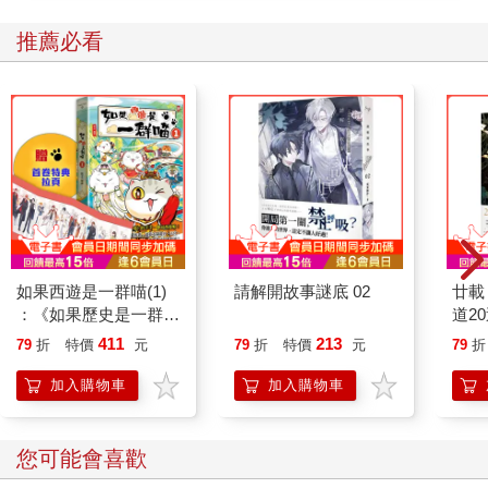
推薦必看
如果西遊是一群喵(1)
請解開故事謎底 02
廿載
：《如果歷史是一群
道2
喵》作者最新力作，附
411
213
79
折
特價
元
79
折
特價
元
79
折
【首卷特典】拉頁
加入購物車
加入購物車
您可能會喜歡