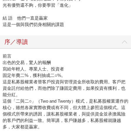
光有優勢還不夠，你要學習「進化」
結 語 他們一直是贏家
這是一個與我們切身相關的課題
序／導讀
前言
出色的交易，驚人的報酬
寫給年輕人、專業人士、投資者
固定年費二%，獲利抽成二○%。
這是私募股權業者替客戶投資與管理資金所收取的費用。客戶把
資金託付給他們，而他們除了賺固定費用，如果投資有獲利，也
能分紅。
這個「二與二○」（Two and Twenty）模式，是私募股權業運作的
核心，雖然各家實際收費或有不同，但大體上參照這個模式。這
個模式所帶來的誘因，讓私募股權業者，與提供資金並承擔風險
的客戶們的利益一致。簡單講，客戶賺越多，私募股權就賺越
多，大家都是贏家。