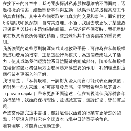
在接下來的各章中，我將逐步探討私募股權思維的不同面向，透
過模擬的個案，細緻剖析事件與互動，以揭示私募股權高層工作
的真實樣貌。其中有些個案取材自真實的交易和事件，而它們之
所以讓我印象深刻，自有其道理。不過，我隱去或更改了某些必
須保密且與核心主題無關的細節。在講述這些個案時，我把重點
放在投資背後所傳遞的精髓，並提煉出其中值得借鑑的重要教
訓。
我所強調的這些原則將匯集成某種教戰手冊，可作為在私募股權
業成功發展的指南。正是這些行為模式，為這個產業注入了活
力，使其成為我們經濟體系日益關鍵的組成部分。隨著私募股權
在維繫整體財務健康方面發揮越來越重要的作用，我們理應對這
個行業有更深入的了解。
我很清楚，「私募股權」一詞對某些人而言可能代表正面價值，
但對另一些人來說，卻可能引發反感。儘管我希望為私募資本
（private capital）帶來更多正面論述，但在審視這個我深耕多年
的行業時，我始終保持理性，並坦誠直言，無論好壞，皆如實呈
現。
希望當你讀完這本書後，能對這個我熱愛的行業有更清楚的認
識，並更深入理解它在全球資本市場中日益重要的角色。
唯有理解，才能真正推動進步。