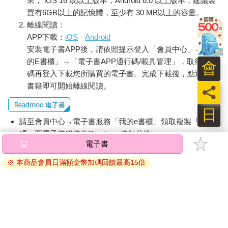
果， iOS 16 或以上版本，Android 6.0 以上版本，建議裝
置有6GB以上的記憶體，至少有 30 MB以上的容量。
離線閱讀：
APP下載：
iOS
Android
安裝電子書APP後，請依照提示登入「會員中心」→「我
的E書櫃」→「電子書APP通行碼/載具管理」，取得通行
會
碼再登入下載您所購買的電子書。完成下載後，點選任一
書籍即可開始離線閱讀。
員
日
請至會員中心→電子書服務「我的e書櫃」領取複製『兌換
碼』至電子書服務商Readmoo進行兌換。
電子書
退換貨須知：
※ 本商品會員日滿額金幣加碼回饋最高15倍
因版權保護，您在金石堂所購買的電子書僅能以金石堂專屬
的閱讀軟體開啟閱讀，無法以其他閱讀器或直接下載檔案。
依據「消費者保護法」第19條及行政院消費者保護處公告之
「通訊交易解除權合理例外情事適用準則」，非以有形媒介
提供之數位內容或一經提供即為完成之線上服務，經消費者
事先同意始提供。（如：電子書、電子雜誌、下載版軟體、