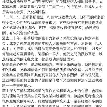
那麼私募股權呢？我們對掌控這行的少數關鍵人物所知甚少。我
寫這本書，就是要揭示這個「二與二十」的行業裡，最成功人士
所具備的特質、文化與性格。
「二與二○」是私募股權這一行的常規收費方式，但不同的私募股
權基金和公司的投資績效差異很大。有些就是有本事持續創造高
於各式基金(共同基金、ETF、指數等收費便宜很多）的投資報
酬，有些則會輸給大盤。
過去二十年，私募股權的吸引力超越了傳統投資銀行和對沖基
金，成為金融界最優秀的年輕人大展拳腳的首選。這是個「以人
為本」的行業，成功的魔法有部分來自這些人如何行動，以及如
何組織起來贏得勝利。這樣的一群人、他們之間的微妙互動，以
及所在公司的宏觀文化，都是成功的關鍵因素。
驅動贏家心態的，是環境和動力。在接下來的章節，我將探討他
們的動機、抱負和信念如何影響他們所參與的交易，以及與所投
資企業的管理團隊和其他利害關係人的合作關係。當出現問題，
這些問題是如何發生的？原因是什麼？又該如何解決？這些我都
將一一在書中揭示。
藉由深入了解私募股權業的運作方式和業內人士的心態，會讓你
更能理解為什麼某些公司能在業內脫穎而出。無論你是考慮投身
私募股權業的年輕人、經驗豐富的專業人士，還是經驗不多的投
資人，我希望這本書可以帶給你資訊，也帶給你閱讀樂趣。我的