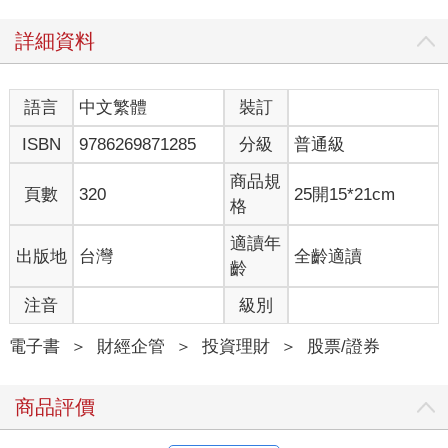
詳細資料
語言
中文繁體
裝訂
ISBN
9786269871285
分級
普通級
商品規
頁數
320
25開15*21cm
格
適讀年
出版地
台灣
全齡適讀
齡
注音
級別
電子書
＞
財經企管
＞
投資理財
＞
股票/證券
商品評價