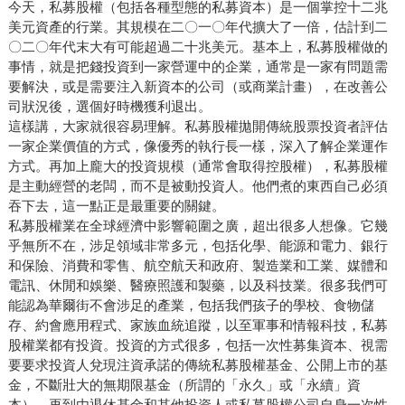
今天，私募股權（包括各種型態的私募資本）是一個掌控十二兆
美元資產的行業。其規模在二〇一〇年代擴大了一倍，估計到二
〇二〇年代末大有可能超過二十兆美元。基本上，私募股權做的
事情，就是把錢投資到一家營運中的企業，通常是一家有問題需
要解決，或是需要注入新資本的公司（或商業計畫），在改善公
司狀況後，選個好時機獲利退出。
這樣講，大家就很容易理解。私募股權拋開傳統股票投資者評估
一家企業價值的方式，像優秀的執行長一樣，深入了解企業運作
方式。再加上龐大的投資規模（通常會取得控股權），私募股權
是主動經營的老闆，而不是被動投資人。他們煮的東西自己必須
吞下去，這一點正是最重要的關鍵。
私募股權業在全球經濟中影響範圍之廣，超出很多人想像。它幾
乎無所不在，涉足領域非常多元，包括化學、能源和電力、銀行
和保險、消費和零售、航空航天和政府、製造業和工業、媒體和
電訊、休閒和娛樂、醫療照護和製藥，以及科技業。很多我們可
能認為華爾街不會涉足的產業，包括我們孩子的學校、食物儲
存、約會應用程式、家族血統追蹤，以至軍事和情報科技，私募
股權業都有投資。投資的方式很多，包括一次性募集資本、視需
要要求投資人兌現注資承諾的傳統私募股權基金、公開上市的基
金，不斷壯大的無期限基金（所謂的「永久」或「永續」資
本），再到由退休基金和其他投資人或私募股權公司自身一次性