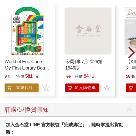
World of Eric Carle-
今周刊07月2026第
【KI
My First Library Board
1546期
列-
Book Block Set
平煎
581
94
9
折
特價
元
特價
元
56
折
99
立即代訂
加入購物車
訂購/退換貨須知
加入金石堂 LINE 官方帳號『完成綁定』，隨時掌握出貨動
態：