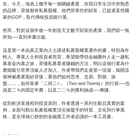
在。今天，地表上幾乎每一個關鍵產業，你我日常生活中所熟悉
的品牌，背後都有私募股權。他們所掌控的財富，已超過某些國
家的GDP，取代傳統投資銀行業。
然而，對於這個年復一年創造天文數字財富的產業，我們卻一無
所知──直到本書出版。
這是第一本由真正業內人士講述私募股權業運作的書，特別為年
輕人、專業人士和投資者而寫，希望能帶領金融圈外人走一趟私
募基金內幕之旅，弄懂私募業者賺錢的方法，明白這個行業為什
麼能吸引世界頂級人才加入。作者帶我們走進第一現場，揭開這
個神祕產業面紗背後，看他們如何思考、交易、對賭、操
盤……，如何靠著「二與二○」（Two and Twenty）的行規──也
就是二％的固定年費，以及二〇％的獲利抽成──爽賺。
從剖析決策過程到投資原則，作者透過一系列生動且真實的案
例，全面勾勒出私募股權業頂尖操盤手的特質、文化與行事風
格，是全球雄心勃勃的金融業工作者必讀的一本工具書。