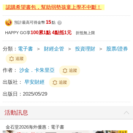
認購希望書包，幫助弱勢孩童上學不中斷！
15
預計最高可得金幣
點
?
100累1點 4點抵1元
HAPPY GO享
折抵無上限
分類：
電子書
＞
財經企管
＞
投資理財
＞
股票/證券
追蹤
作者：
沙金．卡朱里亞
追蹤
出版社：
早安財經
追蹤
出版日：
2025/05/29
活動訊息
金石堂2026海外優惠：電子書