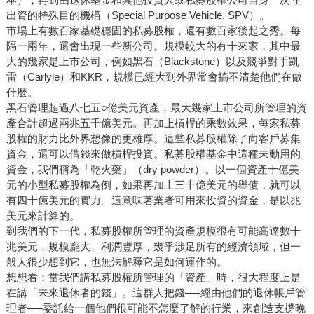
出資的特殊目的機構（Special Purpose Vehicle, SPV）。
市場上有數百家基礎穩固的私募股權，還有數百家後起之秀。每
隔一兩年，還會出現一些新公司。規模較大的有十來家，其中最
大的幾家是上市公司，例如黑石（Blackstone）以及競爭對手凱
雷（Carlyle）和KKR，規模已經大到外界常會搞不清楚他們在做
什麼。
黑石管理超過八七五○億美元資產，最大幾家上市公司所管理的資
產合計超過兩兆五千億美元。再加上槓桿的乘數效果，每家私募
股權的財力比外界想像的更雄厚。這些私募股權除了向客戶募集
資金，還可以借錢來做槓桿投資。私募股權基金中這種未動用的
資金，我們稱為「乾火藥」（dry powder）。以一個資產十億美
元的小型私募股權為例，如果再加上三十億美元的舉債，就可以
有四十億美元的實力。這意味著業者可用來投資的資金，是以兆
美元來計算的。
到我們的下一代，私募股權所管理的資產規模很有可能高達數十
兆美元，規模龐大、利潤豐厚，幾乎涉足所有的經濟領域，但一
般人很少想到它，也無法解釋它是如何運作的。
想想看：當我們講私募股權所管理的「資產」時，很大程度上是
在講「未來退休者的錢」。這群人把錢──經由他們的退休帳戶管
理者──委託給一個他們很可能不怎麼了解的行業，來創造支撐晚