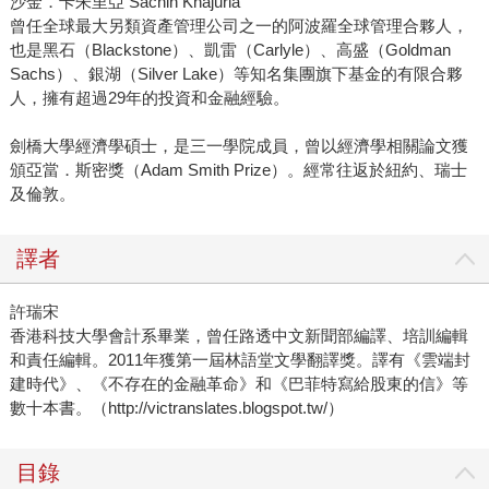
沙金．卡朱里亞 Sachin Khajuria
曾任全球最大另類資產管理公司之一的阿波羅全球管理合夥人，
也是黑石（Blackstone）、凱雷（Carlyle）、高盛（Goldman
Sachs）、銀湖（Silver Lake）等知名集團旗下基金的有限合夥
人，擁有超過29年的投資和金融經驗。
劍橋大學經濟學碩士，是三一學院成員，曾以經濟學相關論文獲
頒亞當．斯密獎（Adam Smith Prize）。經常往返於紐約、瑞士
及倫敦。
譯者
許瑞宋
香港科技大學會計系畢業，曾任路透中文新聞部編譯、培訓編輯
和責任編輯。2011年獲第一屆林語堂文學翻譯獎。譯有《雲端封
建時代》、《不存在的金融革命》和《巴菲特寫給股東的信》等
數十本書。（http://victranslates.blogspot.tw/）
目錄