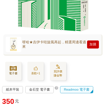
呀哈★吉伊卡哇旋風再起，精選周邊看過
加購
來
寫評價
電子書
喜歡+1
賺金幣
?
紙本平裝
金石堂 電子書
Readmoo 電子書
350
元