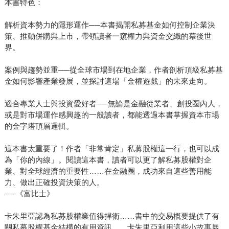
本書特色：
解析資本勢力的隱形運作──本書揭開私募基金如何控制企業決
策、推動併購與上市，帶領讀者一窺權力與資金交織的幕後世
界。
案例與趨勢並重──從全球市場到在地企業，作者剖析頂級私募基
金如何影響產業發展，並探討這場「金權遊戲」的未來走向。
適合專業人士與投資愛好者──無論是金融從業者、創投圈內人，
或是對市場運作感興趣的一般讀者，都能透過本書掌握資本市場
的金字塔頂層邏輯。
這本書太重要了！作者「非常肯定」私募股權這一行，也可以成
為「你的內線」。閱讀這本書，讀者可以更了解私募股權對企
業、對全球經濟的重要性……在金融圈，成功來自這些善用能
力、做出正確投資決策的人。
──《富比士》
卡朱里亞認為私募股權業值得捍衛……書中的交易概要提供了有
關私募股權基金結構的有用資訊……卡朱里亞利用這些小故事展