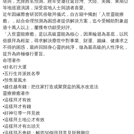
堪與，尤擅姓名預測。經常受邀往返台灣、大陸、美國、東南亞
等地巡迴演講，深受當地人士與讀者喜愛。
近年因緣際會研習民俗敬拜儀式，自古籍中獨創「入世靈能療
癒」，結合命理預測為困惑者提供解決方案，迄今受輔助對象超
過十萬人以上，屢獲奇功頗受好評。
「入世靈能療癒」是以高級靈能為核心，因果輪迴為基底，以民
俗膜拜為框架，尋求解決塵世中對事業、財運、姻緣、健康求之
不得的困惑，最終回歸身心靈的純淨，做為最高級的人性淨化，
提升為終極修行要旨。
命理著作
•好名行大運
•五行生肖派姓名學
•預售屋風水
•越住越有錢：把住家打造成聚寶盆的風水改造法
靈療療癒著作
•這樣拜才有效
•這樣拜才有錢
•好神引導一拜見效
•這樣拜土地公才有效
•這樣拜才有出頭天
•這樣拜不會錯：解答50個拜拜常見疑難雜症