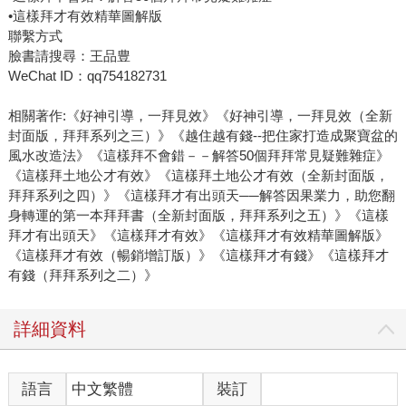
•這樣拜才有效精華圖解版
聯繫方式
臉書請搜尋：王品豊
WeChat ID：qq754182731
相關著作:《好神引導，一拜見效》《好神引導，一拜見效（全新
封面版，拜拜系列之三）》《越住越有錢--把住家打造成聚寶盆的
風水改造法》《這樣拜不會錯－－解答50個拜拜常見疑難雜症》
《這樣拜土地公才有效》《這樣拜土地公才有效（全新封面版，
拜拜系列之四）》《這樣拜才有出頭天──解答因果業力，助您翻
身轉運的第一本拜拜書（全新封面版，拜拜系列之五）》《這樣
拜才有出頭天》《這樣拜才有效》《這樣拜才有效精華圖解版》
《這樣拜才有效（暢銷增訂版）》《這樣拜才有錢》《這樣拜才
有錢（拜拜系列之二）》
詳細資料
語言
中文繁體
裝訂