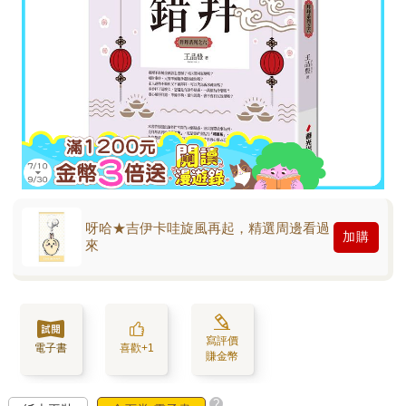
呀哈★吉伊卡哇旋風再起，精選周邊看過
加購
來
寫評價
電子書
喜歡+1
賺金幣
?