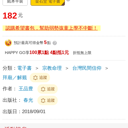
紙本平裝
金石堂 電子書
182
元
認購希望書包，幫助弱勢孩童上學不中斷！
5
預計最高可得金幣
點
?
100累1點 4點抵1元
HAPPY GO享
折抵無上限
分類：
電子書
＞
宗教命理
＞
台灣民間信仰
＞
拜廟／解籤
追蹤
作者：
王品豊
追蹤
出版社：
春光
追蹤
出版日：
2018/09/01