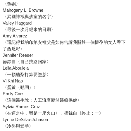
〈鵜鶘〉
Mahogany L. Browne
〈異國神祇與孩童的名字〉
Valley Haggard
〈最後一次月經來的日期〉
Amy Alvarez
〈還記得我的印第安祖父是如何告訴我關於一個懷孕的女人吞下
了西瓜籽〉
Jennifer Reeser
節錄自〈自己找路回家〉
Leila Aboulela
〈一顆酪梨打算要墮胎〉
Vi Khi Nao
〈蛋黃（動詞）〉
Emily Carr
〈這個醫生說：人工流產屬於醫療保健〉
Sylvia Ramos Cruz
〈在這之中，我是一座火山〉，摘錄自《終止：一》
Lynne DeSilva-Johnson
〈冷盤與受孕〉