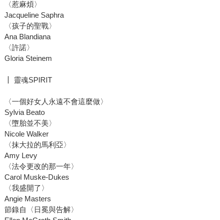
〈惹麻煩〉
Jacqueline Saphra
〈孩子的聖戰〉
Ana Blandiana
〈許諾〉
Gloria Steinem
┃ 靈魂SPIRIT
〈一個好女人永遠不會這麼做〉
Sylvia Beato
〈墮胎並不美〉
Nicole Walker
〈抹大拉的馬利亞〉
Amy Levy
〈法令更改的那一年〉
Carol Muske-Dukes
〈我盛開了〉
Angie Masters
節錄自〈日冕與告解〉