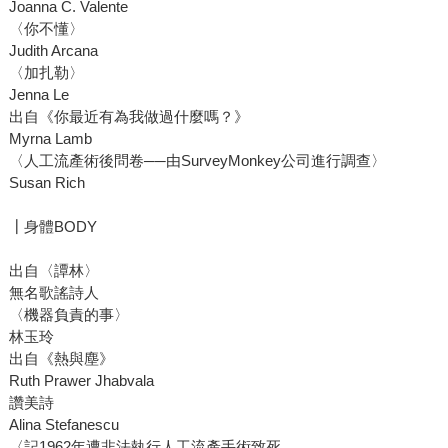
Joanna C. Valente
〈你不懂〉
Judith Arcana
〈加扎勒〉
Jenna Le
出自《你最近有為我做過什麼嗎？》
Myrna Lamb
〈人工流產術後問卷──由SurveyMonkey公司進行調查〉
Susan Rich
┃身體BODY
出自〈譚林〉
無名歌謠詩人
〈機器負責的事〉
林玉玲
出自《熱與塵》
Ruth Prawer Jhabvala
讚美詩
Alina Stefanescu
〈記1962年遭非法執行人工流產手術致死