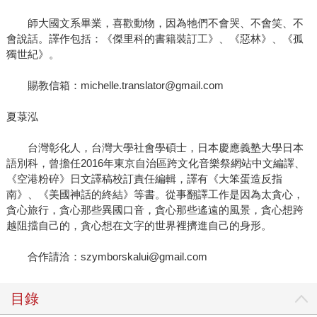
師大國文系畢業，喜歡動物，因為牠們不會哭、不會笑、不
會說話。譯作包括：《傑里科的書籍裝訂工》、《惡林》、《孤
獨世紀》。
賜教信箱：michelle.translator@gmail.com
夏菉泓
台灣彰化人，台灣大學社會學碩士，日本慶應義塾大學日本
語別科，曾擔任2016年東京自治區跨文化音樂祭網站中文編譯、
《空港粉碎》日文譯稿校訂責任編輯，譯有《大笨蛋造反指
南》、《美國神話的終結》等書。從事翻譯工作是因為太貪心，
貪心旅行，貪心那些異國口音，貪心那些遙遠的風景，貪心想跨
越阻擋自己的，貪心想在文字的世界裡擠進自己的身形。
合作請洽：szymborskalui@gmail.com
目錄