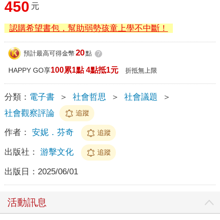
450
元
認購希望書包，幫助弱勢孩童上學不中斷！
20
預計最高可得金幣
點
?
100累1點 4點抵1元
HAPPY GO享
折抵無上限
分類：
電子書
＞
社會哲思
＞
社會議題
＞
社會觀察評論
追蹤
作者：
安妮．芬奇
追蹤
出版社：
游擊文化
追蹤
出版日：
2025/06/01
活動訊息