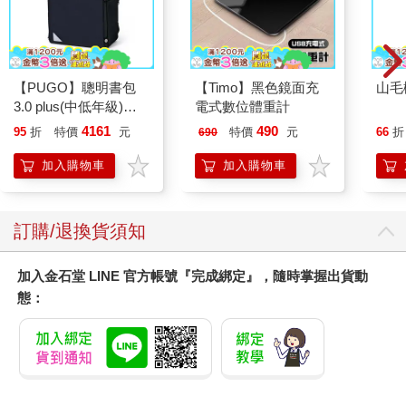
Margaret Atwood、Ruth Prawer Jhabvala、Ursula Le Guin、
Gloria Naylor、Joyce Carol Oates、Anne Sexton、Ntozake
Shange、Leslie Marmon Silko、Edith Södergran、譚恩美、莫
言，以及許多作家。
【PUGO】聰明書包
【Timo】黑色鏡面充
山毛
本書中充滿力量的文學作品描繪出我們共同的勇氣，一方面艱困
3.0 plus(中低年級)酷
電式數位體重計
地爭取生育自由，一方面申明身體自主權對人類自由與健全是多
黑 全新進化玩美上市
麼必要。它們寫出種種文化上、政治上、宗教上的壓迫，要我們
4161
490
95
折
特價
元
特價
元
66
折
690
生孩子，要我們進行人工流產，或是讓我們必須在羞愧、沉默和
加入購物車
加入購物車
孤立中做出生育方面的抉擇，會對我們造成多麼可怕的情緒和生
理折磨。這些是我們應該從現在開始好好體會的文字。
本書的架構
訂購/退換貨須知
本書分為五個部分：「心智」、「身體」、「情感」、「意
志」、「靈魂」。「心智」聚焦於大家是如何做出往往很煎熬的
加入金石堂 LINE 官方帳號『完成綁定』，隨時掌握出貨動
終止妊娠決定，以及在一些不能公開談論人工流產的時代和文化
態：
中，我們如何獨自承擔這個決定的重量，忍受沉默不語的壓抑
感。從Debra Bruce的故事中一個年輕女人被抗議者糾纏到放棄原
本的決定，到Gloria Naylor於《布魯斯特街的女人們》中描繪的
貧窮和家庭衝突，再到Lindy West描寫當代做決定時的泰然，這
部分生動地證明了人工流產這回事，最終決定權只應該屬於子宮