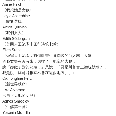
Annie Finch
〈我想她是女孩〉
Leyla Josephine
〈關於選擇〉
Alexis Quinlan
〈我們女人〉
Edith Södergran
〈美國人工流產十四行詩第七首〉
Ellen Stone
〈做完人工流產，有個計畫生育聯盟的白人志工大嬸
問我丈夫有沒有來，還捏了一把我的大腿，
說「妳做了對的決定，」又說，「要是川普當上總統就慘了，
我是說，妳可能根本不會在這個地方。」〉
Camonghne Felix
〈新世界秩序〉
Lisa Alvarado
出自《大地的女兒》
Agnes Smedley
〈告解第一首〉
Yesenia Montilla