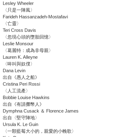
Lesley Wheeler
〈只是一陣風〉
Farideh Hassanzadeh-Mostafavi
〈亡靈〉
Teri Cross Davis
〈忽現心頭的墮胎回憶〉
Leslie Monsour
〈葛麗特：成為非母親〉
Lauren K. Alleyne
〈哞叫與奴僕〉
Dana Levin
出自《愚人之船》
Cristina Peri Rossi
〈人工流產〉
Bobbie Louise Hawkins
出自《有請擲幣人》
Dymphna Cusack ＆ Florence James
出自〈堅守陣地〉
Ursula K. Le Guin
〈一顆藍莓大小的，親愛的小輓歌〉