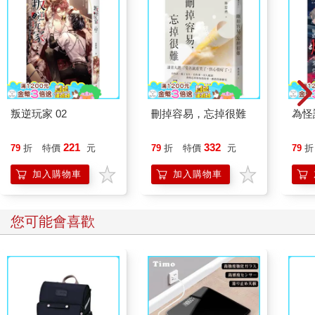
案，又重新燃起我將本書編完的鬥志。
隨著歲月累積，這本文選集日漸豐碩，包含了抒情詩與敘事詩、
劇本、短篇小說、推特文、回憶錄、極短篇、儀式紀錄、日記，
以及長篇小說的部分段落。這些文字能喚起讀者心中的悲傷、抗
拒、恐懼、羞愧、迫切、愛、敬畏、柔情、傷痛、懊悔、同情、
希望、絕望、決心、憤怒、自豪、安心和平靜。本書收錄了十六
世紀到二十一世紀的作者，跨越多元的種族、文化、性別與性傾
叛逆玩家 02
刪掉容易，忘掉很難
為怪
向，包括來自各種背景的美國作家，也能聽見來自保加利亞、中
國、英國、芬蘭、印度、伊朗、愛爾蘭、肯亞、北愛爾蘭、巴基
221
332
79
折
特價
元
79
折
特價
元
79
折
斯坦、羅馬尼亞、沙烏地阿拉伯、蘇格蘭、南非、蘇丹和敘利亞
的聲音，分享階級、父權、種族、財富、貧窮和宗教傳統，如何
加入購物車
加入購物車
影響我們對人工流產的看法以及相關經驗。
本書包含許多走在時代尖端、勇於發聲的指標性文章，例如
Blandiana的〈孩子的聖戰〉；Brooks的〈母親〉；Clifton的〈失
您可能會喜歡
去的嬰兒之詩〉；Lamb的《你最近有為我做過什麼嗎？》；
Piercy的〈生的權利〉；Saleh的〈一百萬個女人都是你的母
親〉；以及Wollstonecraft的《瑪麗亞：又名，女人之過》。有些
作品是感動人心的第一人稱敘事，寫作者由當代的巴基斯坦高中
生到Audre Lorde和Gloria Steinem等女性主義傳奇人物都蒐羅在
內。其他作品則表現出重要作家充滿想像力的文學眼光，例如