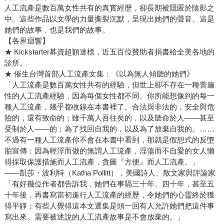
人工流產是數百萬女性共有的真實經歷，卻長期被隱匿於陰影之
中。這些作品以文學的力量撕裂沉默，呈現出她們的聲音。這是
她們的故事，也是我們的故事。
【各界迴響】
★ Kickstarter募資超額達標，近五百位贊助者捐書給全美各地的
診所。
★ 催生台灣首部人工流產文集：《以為無人傾聽的她們》
「人工流產是數百萬女性共有的經驗，但世上卻不存在一種普遍
性的人工流產經驗，因為每個女性都不同。你所能想像到的每一
種人工流產，幾乎都收錄在本書裡了。合法與非法的，安全與危
險的，還有致命的；雖千萬人吾往矣的，以及聽命於人——甚至
受制於人——的；為了找回自我的，以及為了放棄自我的。……
不過有一種人工流產你不會在本書中看到，那就是假想式的反墮
胎宣傳：因為輕浮而做的無謂人工流產，淫蕩而不自愛的女人懶
得採取保護措施而人工流產，貪圖『方便』而人工流產。」
——凱莎・波利特（Katha Pollitt），美國詩人、散文家與評論家
「有好幾位作者都告訴我，她們在事隔三十年、四十年，甚至五
十年後，再書寫當初進行人工流產的經歷，令她們的心靈終於獲
得平靜；有些人覺得這本文選集是頭一回有人允許她們把這件事
寫出來。需要被述說的人工流產故事是不會放棄的。」