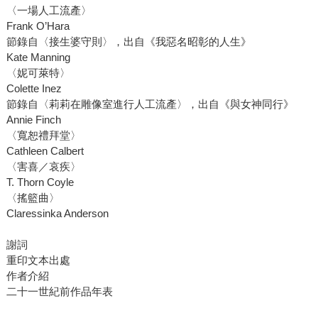
〈一場人工流產〉
Frank O’Hara
節錄自〈接生婆守則〉，出自《我惡名昭彰的人生》
Kate Manning
〈妮可萊特〉
Colette Inez
節錄自〈莉莉在雕像室進行人工流產〉，出自《與女神同行》
Annie Finch
〈寬恕禮拜堂〉
Cathleen Calbert
〈害喜／哀疾〉
T. Thorn Coyle
〈搖籃曲〉
Claressinka Anderson
謝詞
重印文本出處
作者介紹
二十一世紀前作品年表