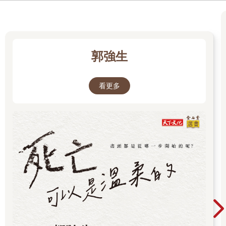
子了。有一件事雖不令人意外但仍值得注意，那就是在這些篇章
中，我們發現人工流產往往被置於母性的脈絡下，尤其是黑人作
家。Georgia Douglas Johnson的人工流產詩作為〈母性〉；
Gwendolyn Brooks的作品叫〈母親〉。在〈失去的嬰兒之詩〉
裡，Lucille Clifton寫道：
郭強生
倘若我無法為了你絕對會有的弟弟妹妹
成為一座堅強的山
看更多
就讓河川將我滅頂吧
不過有一種人工流產你不會在本書中看到，那就是假想式的反墮
胎宣傳：因為輕浮而做的無謂人工流產，淫蕩而不自愛的女人懶
得採取保護措施而人工流產，貪圖「方便」而人工流產。正如
Marge Piercy在她詩名取得很棒的作品〈生的權利〉中所寫的：
我不是你的玉米田，
不是你的鈾礦場，不是讓你
養肥的小牛，不是你擠奶用的乳牛。
你不准拿我當你的工廠。
神父和立法者未持有