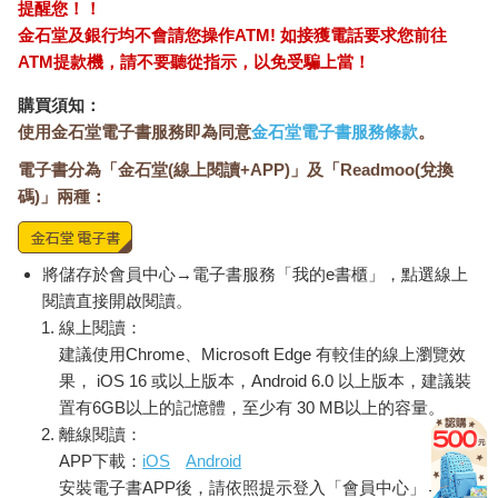
裡裝著胚胎的那個人，因為不論他人如何影響，要永遠伴隨這個
提醒您！！
決定活下去的是這個心智、身體、情感、意志和靈魂。正如同
金石堂及銀行均不會請您操作ATM! 如接獲電話要求您前往
Caitlin McDonnell所寫的：「無論做決定的過程多麼地痛苦，充滿
ATM提款機，請不要聽從指示，以免受騙上當！
多少搖擺不定與自相矛盾，這都是我們的決定。」
「身體」主要探討人工流產的生理經驗，這種經驗儘管有其普世
購買須知：
性，卻又因時代與文化而呈現巨大差異，就從十六世紀英文敘事
使用金石堂電子書服務即為同意
金石堂電子書服務條款
。
歌謠〈譚林〉中，女主角「在歡欣的翠林中」尋找能墮胎的草藥
電子書分為「金石堂(線上閱讀+APP)」及「Readmoo(兌換
說起。從林玉玲描寫1970年代在「長長的一排又一排死寂的」行
軍床上進行的毫無人味的人工流產，到Ruth Prawer Jhabvala敘述
碼)」兩種：
印度的產婆用按摩提供平靜的人工流產，這些文字不只呈現出人
工流產的真實情況，也告訴我們它是很有彈性的；人工流產有如
此多種版本，我們大可以重新想像它的傳統，來配合我們的需
將儲存於會員中心→電子書服務「我的e書櫃」，點選線上
求。
閱讀直接開啟閱讀。
「情感」聚焦在人工流產刻骨銘心的情緒層面，開篇即是
線上閱讀：
Gwendolyn Brooks震懾人心的詩作〈母親〉，其中有一個令人難
建議使用Chrome、Microsoft Edge 有較佳的線上瀏覽效
忘的句子是「人工流產不會放過你的記憶」。這部分呈現出未消
果， iOS 16 或以上版本，Android 6.0 以上版本，建議裝
化的悲傷情緒，如Diane di Prima的〈熄滅的黃銅熔爐：人工流產
置有6GB以上的記憶體，至少有 30 MB以上的容量。
後之歌〉，以及Zofia Nałkowska筆下1935年一名悲慘的波蘭女
離線閱讀：
性，在孤立又充滿創傷的人工流產後陷入憂鬱。這裡也提到在講
APP下載：
iOS
Android
求客套的社會中保持沉默有多麼孤獨，Dorothy Parker在令人難忘
安裝電子書APP後，請依照提示登入「會員中心」→「我
的辛辣諷刺文中描繪出這件事。這部分的許多文章也生動傳達出