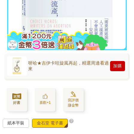
呀哈★吉伊卡哇旋風再起，精選周邊看過
加購
來
寫評價
好書
喜歡+1
賺金幣
?
紙本平裝
金石堂 電子書