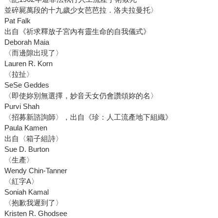
並碎屍萬段的十九歲少女芭芭拉．洛夫拉曼托〉
Pat Falk
出自《祈求釋放子宮內有靈生命的自我儀式》
Deborah Maia
〈而邊隙出現了〉
Lauren R. Korn
〈拉扯〉
SeSe Geddes
〈即使妳別無選擇，妙音天女仍會讚頌妳的名〉
Purvi Shah
〈招募新諮詢師〉，出自《珍：人工流產地下組織》
Paula Kamen
出自〈箱子組詩〉
Sue D. Burton
〈生產〉
Wendy Chin-Tanner
〈紅字A〉
Soniah Kamal
〈抱歉我遲到了〉
Kristen R. Ghodsee