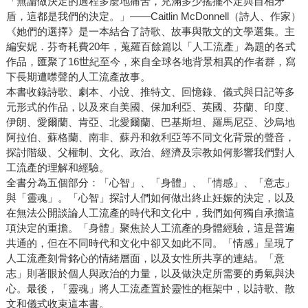
「無論做決定的過程多麼地痛苦，充滿多少搖擺不定與自相矛
盾，這都是我們的決定。」——Caitlin McDonnell（詩人、作家）
《她們的選擇》是一本結合了詩歌、故事與散文的文學選集。主
編安妮．芬奇耗費20年，蒐羅百餘篇以「人工流產」為題的各式
作品，匯聚了16世紀至今，來自全球各地背景相異的作者群，寫
下長期遭噤聲的人工流產故事。
本書收錄詩歌、劇本、小說、推特文、回憶錄、儀式與日記等多
元形式的作品，以及來自美國、保加利亞、英國、芬蘭、印度、
伊朗、愛爾蘭、肯亞、北愛爾蘭、巴基斯坦、羅馬尼亞、沙烏地
阿拉伯、蘇格蘭、南非、蘇丹和敘利亞等不同文化背景的聲音，
探討階級、父權制、文化、政治、經濟及宗教如何影響我們對人
工流產的理解和經驗。
全書分為五個部分：「心智」、「身體」、「情感」、「意志」
與「靈魂」。「心智」探討人們如何做出終止妊娠的決定，以及
在無法公開談論人工流產的時代和文化中，我們如何獨自承擔這
項決定的重擔。「身體」聚焦於人工流產的身體經驗，這是普遍
共通的，但在不同時代和文化中卻又如此不同。「情感」呈現了
人工流產刻骨銘心的情緒層面，以及女性所共享的連結。「意
志」則著眼於個人與政治的力量，以及做決定所需要的勇氣與決
心。最後，「靈魂」將人工流產置於靈性的框架中，以詩歌、散
文和儀式收束這本書。