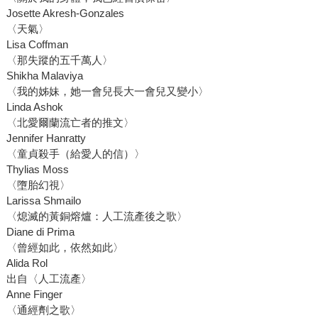
Josette Akresh-Gonzales
〈天氣〉
Lisa Coffman
〈那失蹤的五千萬人〉
Shikha Malaviya
〈我的姊妹，她一會兒長大一會兒又變小〉
Linda Ashok
〈北愛爾蘭流亡者的推文〉
Jennifer Hanratty
〈童貞殺手（給愛人的信）〉
Thylias Moss
〈墮胎幻視〉
Larissa Shmailo
〈熄滅的黃銅熔爐：人工流產後之歌〉
Diane di Prima
〈曾經如此，依然如此〉
Alida Rol
出自〈人工流產〉
Anne Finger
〈通經劑之歌〉