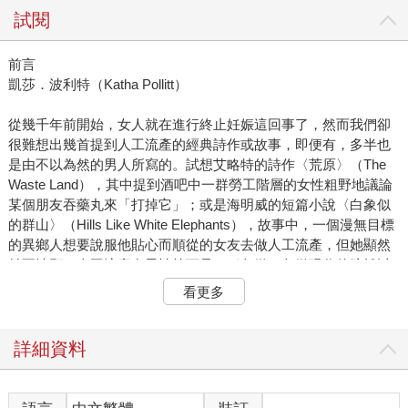
試閱
前言
凱莎．波利特（Katha Pollitt）
從幾千年前開始，女人就在進行終止妊娠這回事了，然而我們卻
很難想出幾首提到人工流產的經典詩作或故事，即便有，多半也
是由不以為然的男人所寫的。試想艾略特的詩作〈荒原〉（The
Waste Land），其中提到酒吧中一群勞工階層的女性粗野地議論
某個朋友吞藥丸來「打掉它」；或是海明威的短篇小說〈白象似
的群山〉（Hills Like White Elephants），故事中，一個漫無目標
的異鄉人想要說服他貼心而順從的女友去做人工流產，但她顯然
並不情願。人工流產在男性筆下是一種象徵，象徵現代的疏離以
及更廣泛的貧乏，幾乎沒有例外。
看更多
唯有女性作家才能賦予這個主題血淋淋的現實感以及情感面與社
會面的複雜層次。早在1960年代和1970年代婦女解放運動前，女
性就在書寫人工流產，既是記錄個人經驗，也視其為廣泛的議
詳細資料
題：它是一種必要的自衛手段，用來對抗貧窮、汙名、疲憊、難
以承受的社會期待、自身太過旺盛的生育力，以及野蠻的男人。
人工流產是數百萬女性共有的經驗，但世上卻不存在一種普遍性