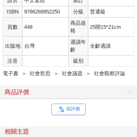
語言
中文繁體
裝訂
的人工流產經驗，因為每個女性都不同。你所能想像到的每一種
ISBN
9786269952250
分級
普通級
人工流產，幾乎都收錄在本書裡了。合法與非法的，安全與危險
的，還有致命的；雖千萬人吾往矣的，以及聽命於人──甚至受制
商品規
於人──的；為了找回自我的，以及為了放棄自我的。有的是悲
頁數
448
25開15*21cm
格
劇，也有的像是諷刺的喜劇，如同Vi Khi Nao在〈一顆酪梨打算要
墮胎〉中寫道：
適讀年
出版地
台灣
全齡適讀
齡
一顆酪梨打算要墮胎。葡萄柚該怎麼辦？又不是它讓它懷孕的。
肯定不是。
注音
級別
在〈早孕驗孕棒〉裡，Desiree Cooper精確地寫出了人工流產的
電子書
＞
社會哲思
＞
社會議題
＞
社會觀察評論
多樣化，以及它的無所不在：
商品評價
喬依絲一直到八年後結了婚才有性生活。崔希回到工作崗位上，
像什麼都沒發生過一樣。我們每逢周年都會捐一筆錢。我們懷著
記憶度過餘生。我們再也沒有想起這件事。
寫評價
在大眾的想像中，人工流產與排斥母性畫上等號──進行人工流產
的女人都是冷血的「職業婦女」、仇孩、不負責任的蕩婦。然而
相關主題
在現實生活中，進行人工流產的美國女性，約有60％都已經有孩