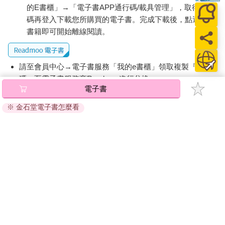
一些熱心的人如何充滿愛地幫助我們走過人工流產的過程。這裡
的E書櫃」→「電子書APP通行碼/載具管理」，取得通行
提到義氣相挺的朋友，Ursula K. Le Guin的〈堅守陣地〉中母女
碼再登入下載您所購買的電子書。完成下載後，點選任一
間的緊張紐帶，以及Judith Arcana溫柔地描繪出勇敢而有同情心
書籍即可開始離線閱讀。
的人工流產運動人士，如何在墮胎合法化的年代之前幫助大家尋
求非法管道。
「意志」著眼於我們生育力中固有的個人與政治力量，以及即使
請至會員中心→電子書服務「我的e書櫃」領取複製『兌換
人工流產合法且在文化上也為人所接受，做出這決定仍然可能需
碼』至電子書服務商Readmoo進行兌換。
要勇氣和決心。這部分的許多篇章呈現出女性針對自己身體裡的
電子書
生與死，重新取回道德權威，那是我們這具有繁殖能力的身軀與
退換貨須知：
生俱來的權利──無論是Alexis Quinlan大膽地將生育自由冠上二
※ 金石堂電子書怎麼看
因版權保護，您在金石堂所購買的電子書僅能以金石堂專屬
十世紀末的一句軍隊口號「盡你所能」（be all you can be），或
的閱讀軟體開啟閱讀，無法以其他閱讀器或直接下載檔案。
是一百年前的Edith Södergran以更為低調的用語爭取同樣權利。
依據「消費者保護法」第19條及行政院消費者保護處公告之
這部分包含Audre Lorde 1950年代在布魯克林獨自偷偷做的人工
「通訊交易解除權合理例外情事適用準則」，非以有形媒介
流產，也有Marge Piercy令人著迷又豪氣的〈生的權利〉，開頭
提供之數位內容或一經提供即為完成之線上服務，經消費者
就是值得記誦的句子「女人不是一棵梨子樹／不假思索地拚命產
事先同意始提供。（如：電子書、電子雜誌、下載版軟體、
果／捧向這個世界……」；Kathy Acker經典的實驗性文學〈唐吉
虛擬商品…等），
不受「網購服務需提供七日鑑賞期」的限
訶德的人工流產〉將女主角視為勇敢的騎士，身上綠色的病人服
制
。為維護您的權益，建議您先使用「試閱」功能後再付款
是她的盔甲；還有Ntozake Shange令人目不轉睛的文字，描寫一
購買。
個女人下定決心不計任何代價也要擺脫令她受盡創傷的身孕。
「靈魂」以詩歌、散文以及戲劇化的儀式典禮收束這本書，將人