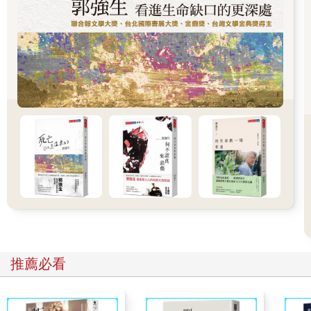
我子宮或大腦的股份。
這是我的身體。如果我曾給了你
我要拿回來。我的生命
是不容討價還價的合法要求。
人工流產永遠都是很嚴肅的一件事。和生產一樣嚴肅。
引言（節選）
安妮．芬奇
我在1999年做了人工流產。在搜尋文學作品來幫助自己走過這段
經歷時，我才發現自己鮮少讀到任何關於人工流產的作品（而我
還擁有文學博士學位）。我非常詫異地發現，竟然沒有一本像樣
的文選集，是以我和數百萬人生命中最深刻的經驗為主題。人工
流產是一種叩問生死議題，揉合了生理、心理、道德、精神、政
治和文化面的現實，應該成為文學作品的一大主題才對。
本書即為這最初的震驚和失落感中衍生而出，累積二十年的搜尋
結果。我登高一呼徵求詩歌、長短篇小說和劇本，並聯絡作家與
學者尋求推薦和指引，結果發現一些重要作家確實曾寫過這個題
推薦必看
材，但它們若不是很難覓得，就是未曾出版，或是被埋沒在廣大
的文學之海中。這個計畫有時候真令人氣餒，就在我瀕臨放棄的
時候，一場令人受創的總統選舉以及令人憤怒的最高法院任命