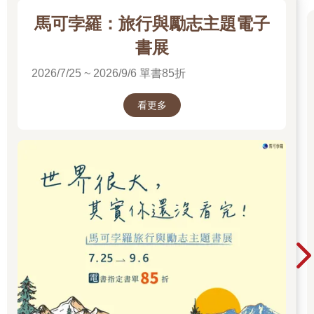
發生前所未見的災害，人們也不至於會冒出這種想法。
馬可孛羅：旅行與勵志主題電子
「被冠上莫須有罪名的女性，就成了被狩獵的魔女啊。」
「她們被審判為魔女，最後遭受殘忍的酷刑。」
書展
「只因為偷牛奶的罪名？」柚葉問。
2026/7/25 ~ 2026/9/6 單書85折
「不是的。魔女會被制裁，是因為和惡魔訂下契約啊，那些罪名
只是後來冠上的。」
「原來是這樣呀。」
看更多
「而且一旦被判定為魔女，城裡發生的大小事件都會被怪罪到自
己身上，像是操控天氣導致農作物歉收的罪、吸取鄰居精力造成
對方身體虛弱的罪……」
「沒想到以前真的會有這種審判，太難以置信了。」
我一邊聽著兩人的對話，一邊滑著手機搜尋，查到有文章寫，魔
女狩獵行動的受害者多達十萬人以上。是否包含遭到驅逐出境的
人數、資料來源的多寡都會影響數字變化，但看起來確實有數萬
人受害。
「我因為好奇，就查了各式各樣的資料。」
「是什麼地方吸引妳啊？」我問杏梨，「這的確是很有意思的雜
學知識，但就是當時的文明還不發達，才會導致這個悲劇啊。」
「在一些的國家，直到現在還有人因為被當成魔女而被燒死。」
「這樣啊。」我其實很驚訝。無論是還有人相信魔女的存在，還