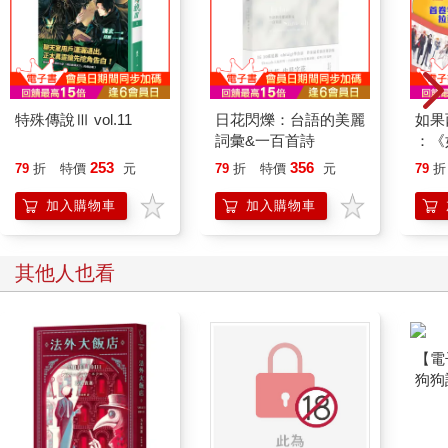
特殊傳說Ⅲ vol.11
日花閃爍：台語的美麗
如果
詞彙&一百首詩
：《
喵》
253
356
79
折
特價
元
79
折
特價
元
79
折
【首
加入購物車
加入購物車
其他人也看