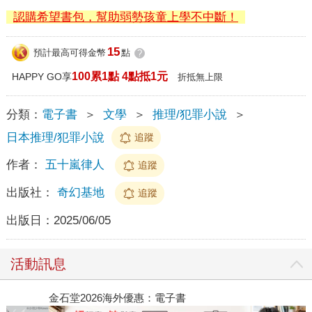
認購希望書包，幫助弱勢孩童上學不中斷！
15
預計最高可得金幣
點
?
100累1點 4點抵1元
HAPPY GO享
折抵無上限
分類：
電子書
＞
文學
＞
推理/犯罪小說
＞
日本推理/犯罪小說
追蹤
作者：
五十嵐律人
追蹤
出版社：
奇幻基地
追蹤
出版日：
2025/06/05
活動訊息
金石堂2026海外優惠：電子書