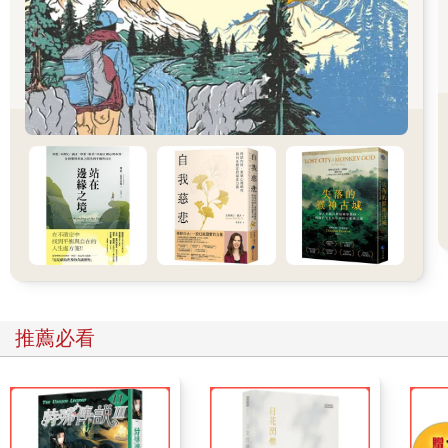
是殘忍的酷刑都讓我嚇了一跳。
「和泉，你覺得這個國家沒有魔女嗎？」
「我實在想像不出來耶。」
「這個社會不可能接受迫害魔女的行為。不過，一旦面臨荒謬的
命運，說不定就會有人選擇相信魔女的存在，也有人非得讓魔女
死才活得下去。」
不等我回答，杏梨已闔上書本，打算結束這個話題。
就快到透析治療的時間，差不多該離開學校了。文藝社的活動能
夠適度消磨放學後的時間，非常適合我們的生活模式。
「下次再讓我聽聽魔女的故事啦。」
命運太過荒謬，讓人不得不相信魔女存在──杏梨是不是拿狩獵魔
女和自己的人生做比較，才會對這段歷史感興趣？
我思考著狩獵魔女和透析治療的關聯性，卻不敢真的說出口。
推薦必看