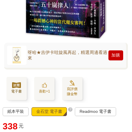
呀哈★吉伊卡哇旋風再起，精選周邊看過
加購
來
寫評價
電子書
喜歡+1
賺金幣
?
紙本平裝
金石堂 電子書
Readmoo 電子書
338
元