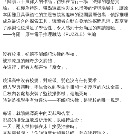
「閱讀五十嵐律人的作品，彷彿在進行一場『法律的思想實
驗』，在極為特殊、帶點遊戲性與文化指涉的情境場域中，讓原
本困難且具爭議性的主題被饒富趣味的謎團層層包裹，偵探推理
成為最適合的探索工具，讓讀者自動自發地進探問思辨，既享受
了娛樂性也滿足了學習性，令人感到十分滿足的閱讀體驗。」
——冬陽｜原生電子推理雜誌《PUZZLE》主編
沒有校規，卻絕不能觸犯法律的學校，
被抽乾血的離奇少女屍體，
在這裡，所有人都害怕「魔女」。
鏡澤高中沒有校規，對服儀、髮色沒有任何要求，
但入學典禮時，學生會收到學生手冊和一本厚厚的六法全書，
且校內各處都安裝了監視攝影機，毫無死角，
時刻監視學生有無違法——不觸犯法律，是學校的唯一規定。
每週，就讀鏡澤高中的宏哉和杏梨，
都必須接受血液透析治療，以維持生命；
一天，兩人並排躺在床上接受治療時，
杏梨突然問：「你知道魔女和魔法師，差在哪裡嗎？」