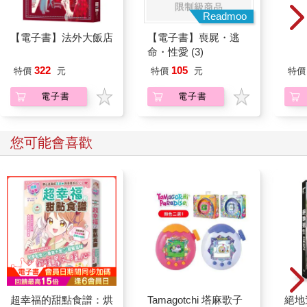
Readmoo
【電子書】法外大飯店
【電子書】喪屍・逃
【電
命・性愛 (3)
狗狗
322
105
特價
元
特價
元
特價
電子書
電子書
您可能會喜歡
超幸福的甜點食譜：烘
Tamagotchi 塔麻歌子
絕地