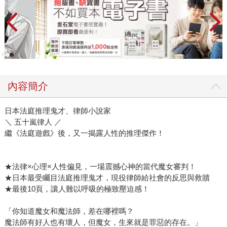
內容簡介
日本法庭推理鬼才、律師小說家
＼ 五十嵐律人 ／
繼《法庭遊戲》後，又一揭露人性的推理傑作！
★法律×心理×人性偏見，一場震撼心神的當代魔女審判！
★日本最受矚目法庭推理鬼才，現役律師給社會的反思與救贖
★最後10頁，讓人難以呼吸的極致壓迫感！
「你知道魔女和魔法師，差在哪裡嗎？
魔法師有好人也有壞人，但魔女，生來就是罪惡的存在。」