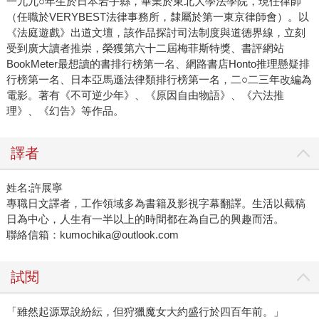
一九九○年生於日本岩手縣，畢業於東北大學法學院，現任律師
（任職於VERYBEST法律事務所，隸屬於第一東京律師會）。以
《法庭遊戲》出道文壇，該作品探討司法制度與道德界線，立刻
受到廣大讀者推崇，榮獲第六十二屆梅菲斯特獎、書評網站
BookMeter最想讀的書排行榜第一名、網路書店Honto推理懸疑排
行榜第一名、日本亞馬遜法律類排行榜第一名，二○二三年改編為
電影。著有《不可逆少年》、《原因自由物語》、《六法推
理》、《幻告》等作品。
譯者
姓名:許展寧
專職日文譯者，工作領域多為書籍及影視字幕翻譯。生活以截稿
日為中心，人生有一半以上的時間都在為自己的興趣而活。
聯絡信箱：kumochika@outlook.com
試閱
「雖然起源眾說紛紜，但狩獵魔女大約盛行於四百年前。」