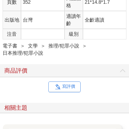
「嗯……這裡我就不太懂了。比起魔法，應該還有更值得懷疑的
頁數
352
21*14.8*1.7
格
原因吧？例如牛可能生病了，或是缺乏運動之類的。」
「只有活在現代的我們才會這麼想。在當時，醫學和科學都保有
適讀年
出版地
台灣
全齡適讀
濃濃的咒術色彩。城裡有類似症狀的人，開始相繼喪命；連續好
齡
幾個星期沒下雨，又有野獸闖入農地搞破壞。不管怎麼忍耐，都
找不到解決的方法，為了解釋這些不合理的狀況，也只能相信有
注音
級別
惡魔或魔法的存在了。」
「就算逃避現實，情況也不會好轉吧？」
電子書
＞
文學
＞
推理/犯罪小說
＞
「沒有不停歇的雨，也沒有永不天明的夜。」
日本推理/犯罪小說
「什麼？」
「歷史證明了即使什麼都不做，有一天也會迎刃而解。人類到現
商品評價
在都沒有滅亡，就是這個理論的最佳證明。用漫長的時間和多數
人的犧牲換來和平，大家卻會以為是神明的恩惠，或是惡魔的力
量變弱了吧。」
寫評價
在我們的腦中，都下載了最低限度的醫學和科學知識。儘管沒有
專業到能解析病毒突變的過程，或解開氣候異常的原因，但我們
仍然不負責任地單方面相信，那些醫生或研究員等專家，總會用
相關主題
複雜的理論來解決問題。
疫苗是治癒魔法，天氣預報是神諭——如果中世紀的人類穿梭到
現代，會像這樣大驚小怪也不奇怪。看不到盡頭的災禍，肯定是
神的怒火或惡魔的傑作——在文化和科學技術發達的現代，即使