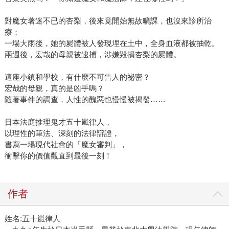
對魔女著迷不已的杏梨，後來竟開始無故曠課，也沒來診所治
療；
一場大雨後，她的屍體被人發現埋在土中，全身血液都被抽乾。
兩週後，宏哉的母親被逮捕，涉嫌毀損杏梨的屍體。
這座小鎮和學校，有什麼不可告人的祕密？
宏哉的母親，真的是凶手嗎？
隨著事件的調查，人性的醜惡也慢慢被揭發……
日本法庭推理鬼才五十嵐律人，
以理性的筆法、深刻的法律辯證，
書寫一場現代社會的「魔女審判」，
衝擊你的價值觀直到最後一刻！
作者
姓名:五十嵐律人