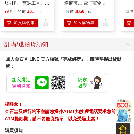
焙材料、烹調工具、可
塔麻可吉 電子寵物 樂
愛配色【閃亮女孩6】
園系列（熱帶橙果／極
331
1850
79
折
特價
元
特價
元
特價
地冰雪）
加入購物車
加入購物車
訂購/退換貨須知
加入金石堂 LINE 官方帳號『完成綁定』，隨時掌握出貨動
態：
提醒您！！
金石堂及銀行均不會請您操作ATM! 如接獲電話要求您前往
ATM提款機，請不要聽從指示，以免受騙上當！
會
購買須知：