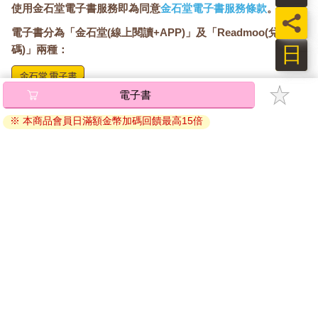
使用金石堂電子書服務即為同意
金石堂電子書服務條款
。
員
電子書分為「金石堂(線上閱讀+APP)」及「Readmoo(兌換
日
碼)」兩種：
電子書
將儲存於會員中心→電子書服務「我的e書櫃」，點選線上
閱讀直接開啟閱讀。
※ 本商品會員日滿額金幣加碼回饋最高15倍
線上閱讀：
建議使用Chrome、Microsoft Edge 有較佳的線上瀏覽效
果， iOS 16 或以上版本，Android 6.0 以上版本，建議裝
置有6GB以上的記憶體，至少有 30 MB以上的容量。
離線閱讀：
APP下載：
iOS
Android
安裝電子書APP後，請依照提示登入「會員中心」→「我
的E書櫃」→「電子書APP通行碼/載具管理」，取得通行
碼再登入下載您所購買的電子書。完成下載後，點選任一
書籍即可開始離線閱讀。