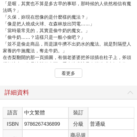
「是喔，其實也不算是多古早的事耶，那時候的人依然相信有魔
法嗎？」
「久保，妳現在想像的是什麼樣的魔法？」
「像是把人燒成火球、在森林放出閃電……」
「當時最常見的，其實是偷牛奶的魔女。」
「偷牛奶……？這樣只是一般小偷吧？」
「並不是偷走商品，而是讓牛擠不出奶水的魔法。就是對隔壁人
家養的牛施魔法，奪走牛奶。」
在杏梨翻開的那一頁插圖，有個老婆婆把斧頭插在柱子上，斧頭
握柄流出了像是液體的東西。看來這應該是在描繪「牛奶小偷」
施法的瞬間吧。
看更多
「感覺這魔法有點蠢耶。」
「聽說那個時候，家裡的牛擠不擠得出牛奶，攸關生活能否過得
安穩。我猜就像稻米之於日本那樣。在拮据的生活中，要是花錢
詳細資料
養的牛擠不出牛奶，就會威脅到自己的存亡。因此當自家的牛出
問題，大家便會質疑是不是有人施了魔法。」
這時候最容易被懷疑的人，便是養著健康牛隻的隔壁鄰居。如果
語言
中文繁體
裝訂
前去質問鄰居，突然就又擠得出牛奶，代表鄰居解除了魔法；如
ISBN
9786267436899
分級
普通級
果牛隻狀況依舊沒有改善，就代表鄰居加強了魔法。換句話說，
幾乎沒有方法可以證明自己的清白。
商品規