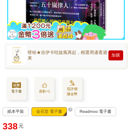
呀哈★吉伊卡哇旋風再起，精選周邊看過
加購
來
寫評價
電子書
喜歡+1
賺金幣
?
紙本平裝
金石堂 電子書
Readmoo 電子書
338
元