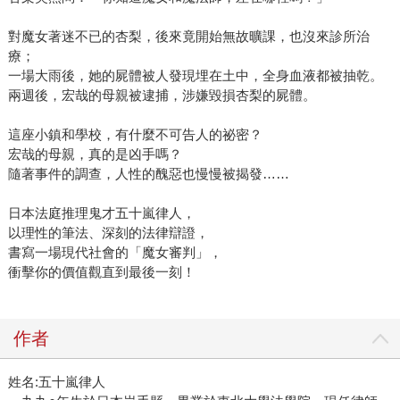
對魔女著迷不已的杏梨，後來竟開始無故曠課，也沒來診所治
療；
一場大雨後，她的屍體被人發現埋在土中，全身血液都被抽乾。
兩週後，宏哉的母親被逮捕，涉嫌毀損杏梨的屍體。
這座小鎮和學校，有什麼不可告人的祕密？
宏哉的母親，真的是凶手嗎？
隨著事件的調查，人性的醜惡也慢慢被揭發……
日本法庭推理鬼才五十嵐律人，
以理性的筆法、深刻的法律辯證，
書寫一場現代社會的「魔女審判」，
衝擊你的價值觀直到最後一刻！
作者
姓名:五十嵐律人