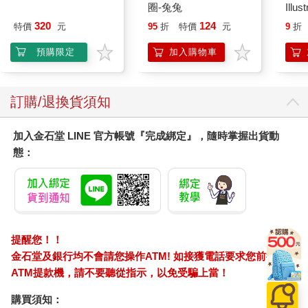
圈-兔兔
Illus
Poke
320
124
特價
元
95
折
特價
元
9
折
(Pokemo
Pres
預購限定
加入購物車
訂購/退換貨須知
加入金石堂 LINE 官方帳號『完成綁定』，隨時掌握出貨動
態：
提醒您！！
金石堂及銀行均不會請您操作ATM! 如接獲電話要求您前往
ATM提款機，請不要聽從指示，以免受騙上當！
購買須知：