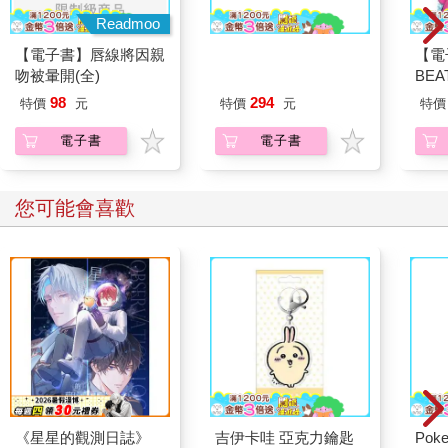
Readmoo
Readmoo
【電子書】唇線將因親
【電子書】唐拔博士的
【電
吻被暈開(全)
狗狗訓練完全指南
BE
（4
98
294
特價
元
特價
元
特價
電子書
電子書
您可能會喜歡
《星星的觀測日誌》
吉伊卡哇 亞克力鑰匙
Poke