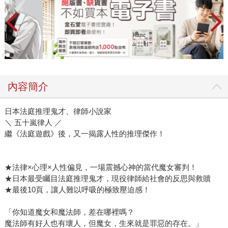
內容簡介
日本法庭推理鬼才、律師小說家
＼ 五十嵐律人 ／
繼《法庭遊戲》後，又一揭露人性的推理傑作！
★法律×心理×人性偏見，一場震撼心神的當代魔女審判！
★日本最受矚目法庭推理鬼才，現役律師給社會的反思與救贖
★最後10頁，讓人難以呼吸的極致壓迫感！
「你知道魔女和魔法師，差在哪裡嗎？
魔法師有好人也有壞人，但魔女，生來就是罪惡的存在。」