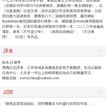
一九九○年生於日本岩手縣，畢業於東北大學法學院，現任律師
（任職於VERYBEST法律事務所，隸屬於第一東京律師會）。以
《法庭遊戲》出道文壇，該作品探討司法制度與道德界線，立刻
受到廣大讀者推崇，榮獲第六十二屆梅菲斯特獎、書評網站
BookMeter最想讀的書排行榜第一名、網路書店Honto推理懸疑排
行榜第一名、日本亞馬遜法律類排行榜第一名，二○二三年改編為
電影。著有《不可逆少年》、《原因自由物語》、《六法推
理》、《幻告》等作品。
譯者
姓名:許展寧
專職日文譯者，工作領域多為書籍及影視字幕翻譯。生活以截稿
日為中心，人生有一半以上的時間都在為自己的興趣而活。
聯絡信箱：kumochika@outlook.com
試閱
「雖然起源眾說紛紜，但狩獵魔女大約盛行於四百年前。」