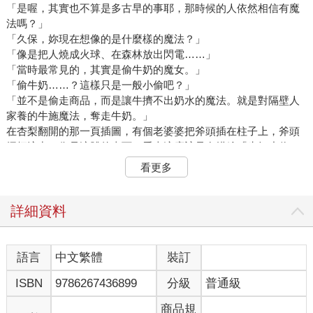
「是喔，其實也不算是多古早的事耶，那時候的人依然相信有魔
法嗎？」
「久保，妳現在想像的是什麼樣的魔法？」
「像是把人燒成火球、在森林放出閃電……」
「當時最常見的，其實是偷牛奶的魔女。」
「偷牛奶……？這樣只是一般小偷吧？」
「並不是偷走商品，而是讓牛擠不出奶水的魔法。就是對隔壁人
家養的牛施魔法，奪走牛奶。」
在杏梨翻開的那一頁插圖，有個老婆婆把斧頭插在柱子上，斧頭
握柄流出了像是液體的東西。看來這應該是在描繪「牛奶小偷」
施法的瞬間吧。
看更多
「感覺這魔法有點蠢耶。」
「聽說那個時候，家裡的牛擠不擠得出牛奶，攸關生活能否過得
安穩。我猜就像稻米之於日本那樣。在拮据的生活中，要是花錢
詳細資料
養的牛擠不出牛奶，就會威脅到自己的存亡。因此當自家的牛出
問題，大家便會質疑是不是有人施了魔法。」
這時候最容易被懷疑的人，便是養著健康牛隻的隔壁鄰居。如果
語言
中文繁體
裝訂
前去質問鄰居，突然就又擠得出牛奶，代表鄰居解除了魔法；如
ISBN
9786267436899
分級
普通級
果牛隻狀況依舊沒有改善，就代表鄰居加強了魔法。換句話說，
幾乎沒有方法可以證明自己的清白。
商品規