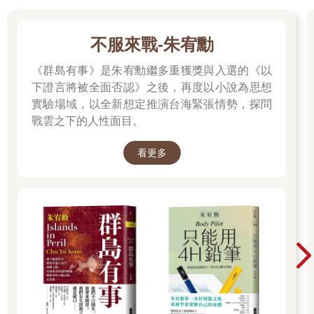
發生前所未見的災害，人們也不至於會冒出這種想法。
「被冠上莫須有罪名的女性，就成了被狩獵的魔女啊。」
不服來戰-朱宥勳
「她們被審判為魔女，最後遭受殘忍的酷刑。」
「只因為偷牛奶的罪名？」柚葉問。
《群島有事》是朱宥勳繼多重獲獎與入選的《以
「不是的。魔女會被制裁，是因為和惡魔訂下契約啊，那些罪名
下證言將被全面否認》之後，再度以小說為思想
只是後來冠上的。」
實驗場域，以全新想定推演台海緊張情勢，探問
「原來是這樣呀。」
「而且一旦被判定為魔女，城裡發生的大小事件都會被怪罪到自
戰雲之下的人性面目。
己身上，像是操控天氣導致農作物歉收的罪、吸取鄰居精力造成
對方身體虛弱的罪……」
看更多
「沒想到以前真的會有這種審判，太難以置信了。」
我一邊聽著兩人的對話，一邊滑著手機搜尋，查到有文章寫，魔
女狩獵行動的受害者多達十萬人以上。是否包含遭到驅逐出境的
人數、資料來源的多寡都會影響數字變化，但看起來確實有數萬
人受害。
「我因為好奇，就查了各式各樣的資料。」
「是什麼地方吸引妳啊？」我問杏梨，「這的確是很有意思的雜
學知識，但就是當時的文明還不發達，才會導致這個悲劇啊。」
「在一些的國家，直到現在還有人因為被當成魔女而被燒死。」
「這樣啊。」我其實很驚訝。無論是還有人相信魔女的存在，還