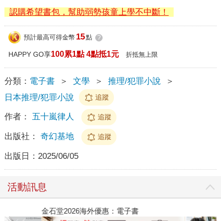
認購希望書包，幫助弱勢孩童上學不中斷！
15
預計最高可得金幣
點
?
100累1點 4點抵1元
HAPPY GO享
折抵無上限
分類：
電子書
＞
文學
＞
推理/犯罪小說
＞
日本推理/犯罪小說
追蹤
作者：
五十嵐律人
追蹤
出版社：
奇幻基地
追蹤
出版日：
2025/06/05
活動訊息
金石堂2026海外優惠：電子書