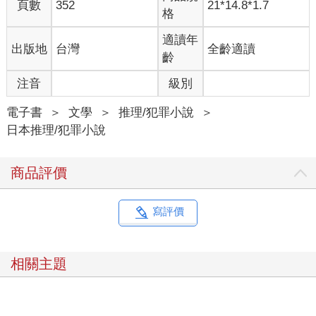
「嗯……這裡我就不太懂了。比起魔法，應該還有更值得懷疑的
頁數
352
21*14.8*1.7
格
原因吧？例如牛可能生病了，或是缺乏運動之類的。」
「只有活在現代的我們才會這麼想。在當時，醫學和科學都保有
適讀年
出版地
台灣
全齡適讀
濃濃的咒術色彩。城裡有類似症狀的人，開始相繼喪命；連續好
齡
幾個星期沒下雨，又有野獸闖入農地搞破壞。不管怎麼忍耐，都
找不到解決的方法，為了解釋這些不合理的狀況，也只能相信有
注音
級別
惡魔或魔法的存在了。」
「就算逃避現實，情況也不會好轉吧？」
電子書
＞
文學
＞
推理/犯罪小說
＞
「沒有不停歇的雨，也沒有永不天明的夜。」
日本推理/犯罪小說
「什麼？」
「歷史證明了即使什麼都不做，有一天也會迎刃而解。人類到現
商品評價
在都沒有滅亡，就是這個理論的最佳證明。用漫長的時間和多數
人的犧牲換來和平，大家卻會以為是神明的恩惠，或是惡魔的力
量變弱了吧。」
寫評價
在我們的腦中，都下載了最低限度的醫學和科學知識。儘管沒有
專業到能解析病毒突變的過程，或解開氣候異常的原因，但我們
仍然不負責任地單方面相信，那些醫生或研究員等專家，總會用
相關主題
複雜的理論來解決問題。
疫苗是治癒魔法，天氣預報是神諭——如果中世紀的人類穿梭到
現代，會像這樣大驚小怪也不奇怪。看不到盡頭的災禍，肯定是
神的怒火或惡魔的傑作——在文化和科學技術發達的現代，即使