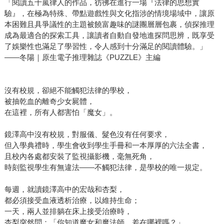
「閱讀五十嵐律人的作品，彷彿在進行一場『法律的思想實
驗』，在極為特殊、帶點遊戲性與文化指涉的情境場域中，讓原
本困難且具爭議性的主題被饒富趣味的謎團層層包裹，偵探推理
成為最適合的探索工具，讓讀者自動自發地進探問思辨，既享受
了娛樂性也滿足了學習性，令人感到十分滿足的閱讀體驗。」
——冬陽｜原生電子推理雜誌《PUZZLE》主編
沒有校規，卻絕不能觸犯法律的學校，
被抽乾血的離奇少女屍體，
在這裡，所有人都害怕「魔女」。
鏡澤高中沒有校規，對服儀、髮色沒有任何要求，
但入學典禮時，學生會收到學生手冊和一本厚厚的六法全書，
且校內各處都安裝了監視攝影機，毫無死角，
時刻監視學生有無違法——不觸犯法律，是學校的唯一規定。
每週，就讀鏡澤高中的宏哉和杏梨，
都必須接受血液透析治療，以維持生命；
一天，兩人並排躺在床上接受治療時，
杏梨突然問：「你知道魔女和魔法師，差在哪裡嗎？」