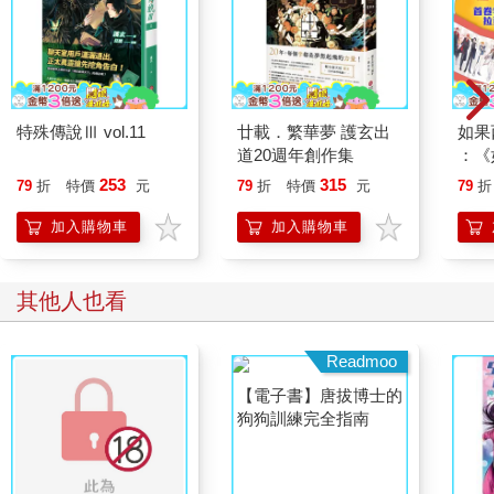
特殊傳說Ⅲ vol.11
廿載．繁華夢 護玄出
如果
道20週年創作集
：《
喵》
253
315
79
折
特價
元
79
折
特價
元
79
折
【首
加入購物車
加入購物車
其他人也看