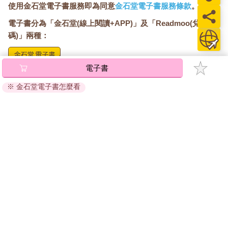
使用金石堂電子書服務即為同意
金石堂電子書服務條款
。
電子書分為「金石堂(線上閱讀+APP)」及「Readmoo(兌換
碼)」兩種：
電子書
將儲存於會員中心→電子書服務「我的e書櫃」，點選線上
閱讀直接開啟閱讀。
※ 金石堂電子書怎麼看
線上閱讀：
建議使用Chrome、Microsoft Edge 有較佳的線上瀏覽效
果， iOS 16 或以上版本，Android 6.0 以上版本，建議裝
置有6GB以上的記憶體，至少有 30 MB以上的容量。
離線閱讀：
APP下載：
iOS
Android
安裝電子書APP後，請依照提示登入「會員中心」→「我
的E書櫃」→「電子書APP通行碼/載具管理」，取得通行
碼再登入下載您所購買的電子書。完成下載後，點選任一
書籍即可開始離線閱讀。