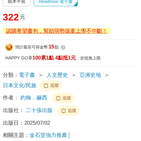
紙本平裝
Readmoo 電子書
322
元
認購希望書包，幫助弱勢孩童上學不中斷！
15
預計最高可得金幣
點
?
100累1點 4點抵1元
HAPPY GO享
折抵無上限
分類：
電子書
＞
人文歷史
＞
亞洲史地
＞
日本文化/民族
追蹤
作者：
約翰．赫西
追蹤
出版社：
二十張出版
追蹤
出版日：
2025/07/02
相關主題：
金石堂強力推薦