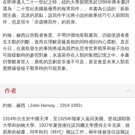
在即將邁入二十一世紀之時，紐約大學新聞系於1999年將本書評
選為「二十世紀美國最優秀的報導寫作」。本書為公認的「新新
聞主義」流派的原點，該寫作手法將小說的敘事技巧引入新聞寫
作，也是現今「非虛構寫作」的前身。
約翰．赫西以旁觀者角度、不帶評價地客觀書寫，仍能使讀者產
生主觀的判斷，進而在理解原爆真相的同時感到內心震動。直至
今日，在廣島發生的事情將成為我們在思考世界戰爭和核子浩劫
可能樣貌時的參照對象，永遠留存在人類的集體記憶之中。本書
仍警醒著世人，廣島的悲劇並非遙不可及，甚至會是未來人類若
實際爆發核子戰爭時的可能景象。
作者
約翰．赫西（John Hersey，1914-1993）
1914年出生於中國天津，至1925年隨家人返回美國。曾就讀耶魯
大學和劍橋大學。1937年夏曾擔任諾貝爾文學獎得主辛克萊．路
易斯的秘書，同年秋到《時代》雜誌工作，兩年後被派往該雜誌