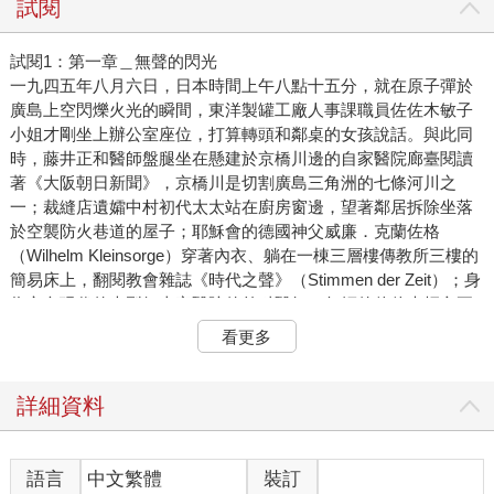
試閱
試閱1：第一章＿無聲的閃光
一九四五年八月六日，日本時間上午八點十五分，就在原子彈於
廣島上空閃爍火光的瞬間，東洋製罐工廠人事課職員佐佐木敏子
小姐才剛坐上辦公室座位，打算轉頭和鄰桌的女孩說話。與此同
時，藤井正和醫師盤腿坐在懸建於京橋川邊的自家醫院廊臺閱讀
著《大阪朝日新聞》，京橋川是切割廣島三角洲的七條河川之
一；裁縫店遺孀中村初代太太站在廚房窗邊，望著鄰居拆除坐落
於空襲防火巷道的屋子；耶穌會的德國神父威廉．克蘭佐格
（Wilhelm Kleinsorge）穿著內衣、躺在一棟三層樓傳教所三樓的
簡易床上，翻閱教會雜誌《時代之聲》（Stimmen der Zeit）；身
為市內現代的大型紅十字醫院的外科醫師，年輕的佐佐木輝文正
走在醫院走廊上，手中拿著安排進行梅毒血清試驗的血液樣本；
看更多
廣島衛理公會的谷本清牧師則位在市區西郊名為己斐的地區，他
停在一戶富人宅門前，準備卸下因擔心B-29轟炸機即將空襲廣
島，而從城裡撤出的滿車物資。這場原子彈爆炸造成十萬人死
詳細資料
亡，以上六人是倖存者之一。他們至今仍疑惑自己為何僥倖存
活，如此多人卻喪失性命。他們都清楚記得諸多看似微不足道的
瞬間──及時邁出的關鍵一步、走進室內的靈機一動、選擇搭乘這
語言
中文繁體
裝訂