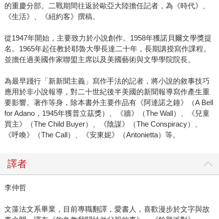
的重慶分部。二戰期間往返於歐亞大陸擔任記者，為《時代》、
《生活》、《紐約客》撰稿。
從1947年開始，主要致力於小說創作。1958年獲諾貝爾文學獎提
名。1965年起任教於耶魯大學長達二十年，長期講授寫作課程。
並擔任過美國作家聯盟主席以及美國藝術與文學學院院長。
為最早踐行「新新聞主義」寫作手法的記者，將小說的敘事技巧
應用於非小說報導，對二十世紀後半美國的新聞報導寫作產生重
要影響。著作等身，除本書外主要作品有《阿達諾之鐘》（A Bell
for Adano，1945年獲普立茲獎）、《牆》（The Wall）、《兒童
買主》（The Child Buyer）、《陰謀》（The Conspiracy）、
《呼喚》（The Call）、《安東妮》（Antonietta）等。
譯者
李仲哲
文藻法文系畢業，目前專職翻譯，愛書人，喜歡漫步於文字與故