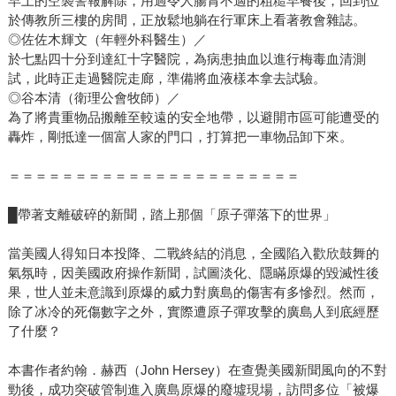
早上的空襲警報解除，用過令人腸胃不適的粗糙早餐後，回到位
於傳教所三樓的房間，正放鬆地躺在行軍床上看著教會雜誌。
◎佐佐木輝文（年輕外科醫生）／
於七點四十分到達紅十字醫院，為病患抽血以進行梅毒血清測
試，此時正走過醫院走廊，準備將血液樣本拿去試驗。
◎谷本清（衛理公會牧師）／
為了將貴重物品搬離至較遠的安全地帶，以避開市區可能遭受的
轟炸，剛抵達一個富人家的門口，打算把一車物品卸下來。
＝＝＝＝＝＝＝＝＝＝＝＝＝＝＝＝＝＝＝＝＝＝
█帶著支離破碎的新聞，踏上那個「原子彈落下的世界」
當美國人得知日本投降、二戰終結的消息，全國陷入歡欣鼓舞的
氣氛時，因美國政府操作新聞，試圖淡化、隱瞞原爆的毀滅性後
果，世人並未意識到原爆的威力對廣島的傷害有多慘烈。然而，
除了冰冷的死傷數字之外，實際遭原子彈攻擊的廣島人到底經歷
了什麼？
本書作者約翰．赫西（John Hersey）在查覺美國新聞風向的不對
勁後，成功突破管制進入廣島原爆的廢墟現場，訪問多位「被爆