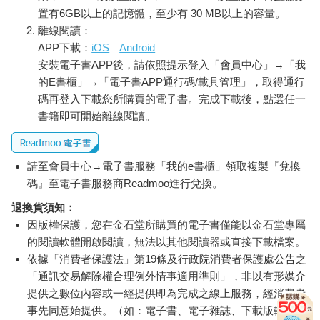
都會在這時段飛過。拖車在兩人一推一拉下穿越市區街道。廣島
置有6GB以上的記憶體，至少有 30 MB以上的容量。
是一座扇型的城市，主要坐落於由七條太田川支流分隔的六座島
離線閱讀：
嶼上；市中心的商業與住宅區占地約十平方公里，居住約全市四
APP下載：
iOS
Android
分之三的人口，在戰時一度高達三十八萬人，但經過數次疏散計
畫後已降至二十四萬五千人。工廠和其他住宅區（即郊區）緊鄰
安裝電子書APP後，請依照提示登入「會員中心」→「我
著市區邊緣，南方坐擁港口、機場，以及散落群島的瀨戶內海，
的E書櫃」→「電子書APP通行碼/載具管理」，取得通行
而整個三角洲其餘三面則受群山環抱。谷本先生和松尾先生途經
碼再登入下載您所購買的電子書。完成下載後，點選任一
熙來攘往的商店街，跨過兩條河流，走上己斐的斜坡街道，向位
書籍即可開始離線閱讀。
於市郊的山腳前行。當他們進到山谷並遠離密集的房屋時，解除
警報便傳來（雷達操作員因為只偵測到三架飛機，誤以為只是觀
測機）。一路上將拖車推至那棟富人的宅邸相當費力，他們還是
請至會員中心→電子書服務「我的e書櫃」領取複製『兌換
成功把簞笥搬上車道並推至門口臺階前，隨後停下來歇息了片
碼』至電子書服務商Readmoo進行兌換。
刻。屋子的側翼正好擋住了望向市區的視野。像日本這一帶的多
數建築一樣，這棟宅邸由木造結構和木牆構成，承載著屋頂沉重
退換貨須知：
的瓦片。玄關內滿是一卷卷被褥和衣物，看來像是堆滿蓬鬆軟墊
因版權保護，您在金石堂所購買的電子書僅能以金石堂專屬
的涼爽洞穴。大門右側有一座偌大又講究的枯山水庭園。當下並
的閱讀軟體開啟閱讀，無法以其他閱讀器或直接下載檔案。
無飛機駛過的隆然之聲。早晨寧靜，空氣涼爽宜人。
依據「消費者保護法」第19條及行政院消費者保護處公告之
「通訊交易解除權合理例外情事適用準則」，非以有形媒介
頃刻間，一道巨大的閃光劃破天際。谷本牧師仍清楚記得強光由
提供之數位內容或一經提供即為完成之線上服務，經消費者
東向西劈過，從市區延伸至遠方的山丘，猶如一道橫掃天地的日
事先同意始提供。（如：電子書、電子雜誌、下載版軟體、
光。他和松尾先生都驚恐萬分，但他們距離爆炸中心三千五百碼