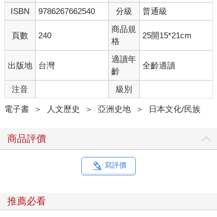
班電車而非下一班──這些偶然的決定讓他們倖免於難。他們如今
ISBN
9786267662540
分級
普通級
明白，在那段掙扎生存的過程中，自己彷彿經歷了無數回的生
命，也目睹了更多遠遠超乎想像的死亡。但在當時，他們對這一
商品規
切渾然不知。
頁數
240
25開15*21cm
格
──
適讀年
出版地
台灣
全齡適讀
齡
谷本牧師在那日早晨五點起床。那段期間，他的妻子總會帶著一
歲的孩子前往位在牛田（北部郊區）的朋友家中過夜，所以寓所
注音
級別
裡只剩他一人。日本所有的主要城市中，唯有京都和廣島尚未遭
受B-29轟炸機的大規模襲擊；日本人稱之為「B先生」，這反映
電子書
＞
人文歷史
＞
亞洲史地
＞
日本文化/民族
出他們對其強大的破壞力抱有敬畏之心，以及無可奈何的熟悉
感。谷本牧師就像他的鄰居和友人一樣，對此焦慮得身心俱疲。
商品評價
他聽聞過吳市、岩國、德山等鄰近城鎮遭遇大轟炸的駭人記述，
並深信廣島很快也會迎來相同的命運。他前夜未能安眠，因為空
襲警報響了數次。過去幾週，廣島幾乎每晚都會拉響警報。B-29
寫評價
轟炸機當時會以廣島東北方的琵琶湖作為集結地點，無論美軍計
畫攻擊哪座城市，此種「超級堡壘轟炸機」總會先飛過廣島附近
的沿海空域。空襲警報徹夜響起，卻遲遲不見「B先生」到訪的身
推薦必看
影，使得市民人心惶惶；一則謠言流傳了開來，聲稱美軍為廣島
精心準備了特別的回禮。