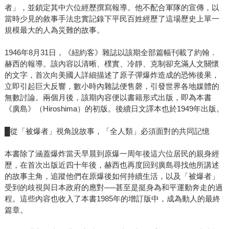
者」，並鎖定其中六位經歷撰寫報導。他不配合軍隊的宣傳，以
當時少見的敘事手法忠實記錄下平民百姓經歷了這場歷史上單一
規模最大的人為災難的故事。
1946年8月31日，《紐約客》雜誌以該期全部篇幅刊載了約翰．
赫西的報導。該內容以清晰、樸實、冷靜、克制卻充滿人文關懷
的文字，首次向美國人詳細描述了原子彈爆炸造成的恐怖後果，
立即引起巨大反響，數小時內雜誌便售磬，引發世界各地媒體的
無數討論。兩個月後，該期內容便以書籍形式出版，即為本書
《廣島》（Hiroshima）的初版。後續日文譯本也於1949年出版。
█從「被爆者」視角說故事，「全人類」必須面對的共同記憶
本書除了涵蓋爆炸當天早晨到原爆一周年後這六位居民的親身經
歷，在首次出版近四十年後，赫西也再度回到廣島尋找他所講述
的故事主角，追蹤他們在原爆後如何持續生活，以及「被爆者」
受到的歧視與日本政府的應對──甚至是挺身為和平運動奔走的過
程。這些內容也收入了本書1985年的增訂版中，成為動人的最終
篇章。