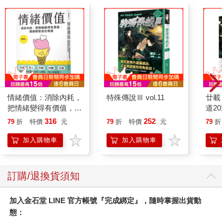
谷本牧師身形瘦小，說話很快，時而大笑，時而落淚。他留有一
頭稍長的中分黑髮，眉弓突出，鬍子、嘴巴和下巴看來格外小
些，使他的外貌帶有奇特的老少矛盾之感──既有少年的稚氣，又
透著老成的睿智；既顯得孱弱，又充滿熱情活力。他舉止急促且
略顯焦慮，但始終保持克制，透露出他是個深思熟慮的謹慎之
人。在原子彈落下前的不安日子裡，這些特質展現得尤為明顯。
除了讓妻子夜宿於牛田之外，谷本牧師還忙著撤出教堂裡可搬運
的物資，從人口密集的住宅區流川遷至位於己斐的一棟宅邸內。
情緒價值：消除內耗，
特殊傳說Ⅲ vol.11
廿載
那裡距市中心約三．二公里，屋主是人造絲製造商松井先生，他
把情緒變得有價值，跟
道2
將自己閒置的宅邸慷慨開放給親朋好友，讓他們將貴重物品撤離
誰都能自在相處
316
252
79
折
特價
元
79
折
特價
元
79
折
至較遠的安全地帶，以避開可能遭受轟炸的區域。用兩輪拖車搬
運椅子、讚美詩集、聖經、祭壇器具和教會紀錄對谷本牧師而言
加入購物車
加入購物車
並不費力，但面對沉重的風琴和直立鋼琴，他不得不尋求他人協
助。前日，他的朋友松尾先生幫忙他將鋼琴運至己斐，作為回
報，谷本牧師答應今日幫忙搬運他女兒的物品。正因如此，他才
訂購/退換貨須知
這麼早起。
加入金石堂 LINE 官方帳號『完成綁定』，隨時掌握出貨動
谷本牧師拖著疲憊不堪的身體獨自準備了早餐。前日搬運鋼琴的
態：
勞累、徹夜的輾轉難眠、數週以來的憂心和營養失衡，以及對教