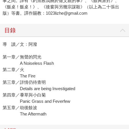
事之間。譯有《釣魚教我關於做父親的事》、《餘興派對》、
《飯桌！飯桌！》、《後窗與另幾宗謀殺》（以上為二十張出
版）等書。譯作賜教：1023lizhe@gmail.com
目錄
導 讀／文：阿潑
第一章／無聲的閃光
A Noiseless Flash
第二章／火
The Fire
第三章／詳情仍待查明
Details are being Investigated
第四章／黍草與小白菊
Panic Grass and Feverfew
第五章／劫後餘波
The Aftermath