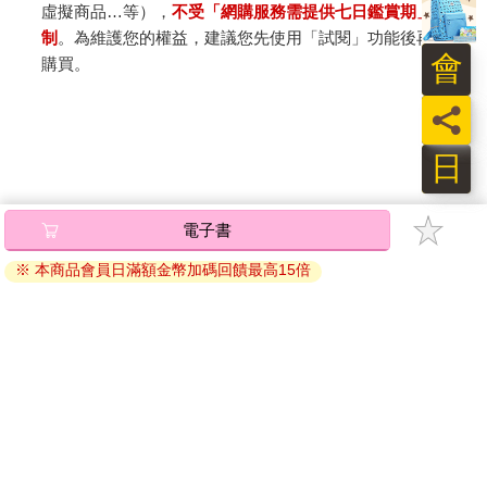
虛擬商品…等），
不受「網購服務需提供七日鑑賞期」的限
（約三．二公里）之外，還有時間反應過來。松尾先生立刻衝上
制
。為維護您的權益，建議您先使用「試閱」功能後再付款
臺階進到屋內，躲入床褥堆裡並深埋其中。谷本牧師則連跨數
會
購買。
步，撲倒在庭院的兩塊巨石之間，將身體緊緊壓伏在石上，臉也
因貼著岩石而未能目睹變故。他感受到一股衝擊突然猛烈襲來，
員
碎裂的木頭和瓦片碎塊隨後紛紛落到身上。他並未聽見任何爆炸
的聲響。（廣島幾乎無人記得聽見爆炸的聲響。不過，在通津附
日
近的瀨戶內海的海面上，一名乘坐舢板的漁夫目擊到那道閃光，
也聽見了一聲驚天巨響，這名漁夫正好與谷本牧師的岳母和姨妹
住在一起；他遠在廣島三十二公里之外，那如雷霆般的震鳴卻比
電子書
B-29轟炸僅八公里外的岩國還要巨大。）
※ 本商品會員日滿額金幣加碼回饋最高15倍
谷本牧師鼓起勇氣抬起頭來，見到松井先生的宅邸已然坍塌。他
以為炸彈擊中了這棟屋子。空中瀰漫煙塵，四周變得昏暗，如同
黃昏降臨。驚慌之中，他未思及松尾先生仍困於廢墟之中，立刻
拔腿奔向街道。他注意到混凝土牆朝內側倒塌，而非向道路崩
關於我們
門市查詢
分紅大聯盟
客服中心
落。剛跑上街道，他第一眼所見的是一群日本士兵。他們方才還
在對面的山坡上挖掘壕洞（據說這是日軍為了抵抗入侵而修建的
數千座地下據點之一，他們計畫逐山而戰、以命相抵），現在卻
加好友
訂閱
從本該安全的山洞中爬出，渾身是血，默不作聲，神情呆滯。
粉絲團
追蹤