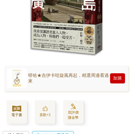
呀哈★吉伊卡哇旋風再起，精選周邊看過
加購
來
寫評價
電子書
喜歡+1
賺金幣