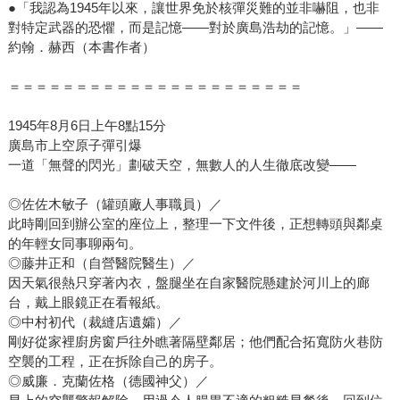
●「我認為1945年以來，讓世界免於核彈災難的並非嚇阻，也非
對特定武器的恐懼，而是記憶——對於廣島浩劫的記憶。」——
約翰．赫西（本書作者）
＝＝＝＝＝＝＝＝＝＝＝＝＝＝＝＝＝＝＝＝＝＝
1945年8月6日上午8點15分
廣島市上空原子彈引爆
一道「無聲的閃光」劃破天空，無數人的人生徹底改變——
◎佐佐木敏子（罐頭廠人事職員）／
此時剛回到辦公室的座位上，整理一下文件後，正想轉頭與鄰桌
的年輕女同事聊兩句。
◎藤井正和（自營醫院醫生）／
因天氣很熱只穿著內衣，盤腿坐在自家醫院懸建於河川上的廊
台，戴上眼鏡正在看報紙。
◎中村初代（裁縫店遺孀）／
剛好從家裡廚房窗戶往外瞧著隔壁鄰居；他們配合拓寬防火巷防
空襲的工程，正在拆除自己的房子。
◎威廉．克蘭佐格（德國神父）／