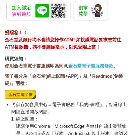
會事務的種種操心，一切都壓得他快喘不過氣來，難以應對嶄新
一日的工作。此外，還有一件事也困擾著他。谷本牧師曾於喬治
亞州亞特蘭大的埃默里學院（Emory College）修習神學，並於一
九四○年畢業；他操著一口流利英語，穿著一身美式服裝，且在戰
爭爆發前和許多美國朋友保持通信；身處在人人害怕受到監視的
提醒您！！
年代，或許他也深受這種恐懼影響──他發現自己越發忐忑不安。
金石堂及銀行均不會請您操作ATM! 如接獲電話要求您前往
警方曾多次盤問他，而在僅僅幾日前，他聽說頗具分量的熟人田
ATM提款機，請不要聽從指示，以免受騙上當！
中先生對外散布谷本牧師不可信任的言論（田中先生是東洋汽船
會社的退休高層，反對基督教，以鋪張的慈善事業聞名於廣島，
購買須知：
卻也因行事專橫而惡名昭彰）。為了消弭眾人的質疑，也為了公
使用金石堂電子書服務即為同意
金石堂電子書服務條款
。
開證明自己是個善良的日本人，谷本牧師接下了町內鄰組長的職
位（「鄰組」為戰時鄰里互助團體）。除了原本的職務和擔憂之
電子書分為「金石堂(線上閱讀+APP)」及「Readmoo(兌換
外，他現在還得肩負起日常工作的責任，組織約二十戶人家的防
碼)」兩種：
空事務。
清晨六點前，谷本牧師動身前往松尾先生家中，發現今日要搬運
將儲存於會員中心→電子書服務「我的e書櫃」，點選線上
的是一座簞笥（日式櫥櫃），裡頭裝滿衣物和生活用品。他們隨
閱讀直接開啟閱讀。
即出發。那時的天空晴朗無雲、天氣暖和，預示著當日會格外悶
線上閱讀：
熱。他們剛走沒多久，空襲警報便響了一分鐘之久，提醒敵機逐
建議使用Chrome、Microsoft Edge 有較佳的線上瀏覽效
漸迫近廣島，但市民早已習以為常，因為美軍的氣象觀測機每日
果， iOS 16 或以上版本，Android 6.0 以上版本，建議裝