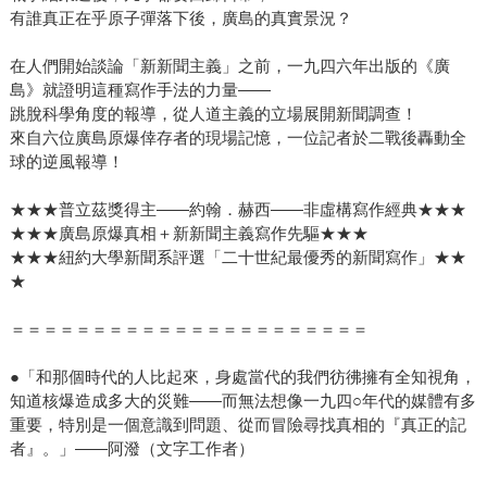
有誰真正在乎原子彈落下後，廣島的真實景況？
在人們開始談論「新新聞主義」之前，一九四六年出版的《廣
島》就證明這種寫作手法的力量——
跳脫科學角度的報導，從人道主義的立場展開新聞調查！
來自六位廣島原爆倖存者的現場記憶，一位記者於二戰後轟動全
球的逆風報導！
★★★普立茲獎得主——約翰．赫西——非虛構寫作經典★★★
★★★廣島原爆真相＋新新聞主義寫作先驅★★★
★★★紐約大學新聞系評選「二十世紀最優秀的新聞寫作」★★
★
＝＝＝＝＝＝＝＝＝＝＝＝＝＝＝＝＝＝＝＝＝＝
●「和那個時代的人比起來，身處當代的我們彷彿擁有全知視角，
知道核爆造成多大的災難——而無法想像一九四○年代的媒體有多
重要，特別是一個意識到問題、從而冒險尋找真相的『真正的記
者』。」——阿潑（文字工作者）