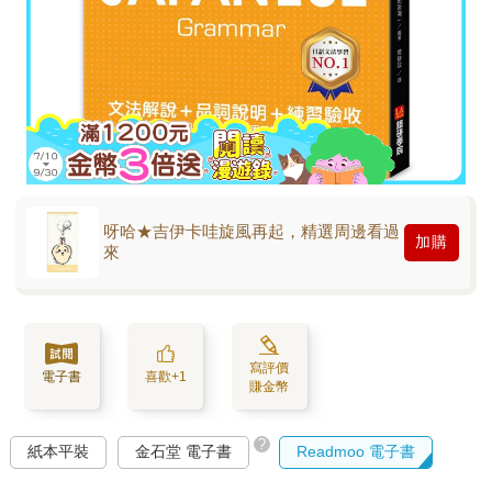
呀哈★吉伊卡哇旋風再起，精選周邊看過
加購
來
寫評價
電子書
喜歡+1
賺金幣
?
紙本平裝
金石堂 電子書
Readmoo 電子書