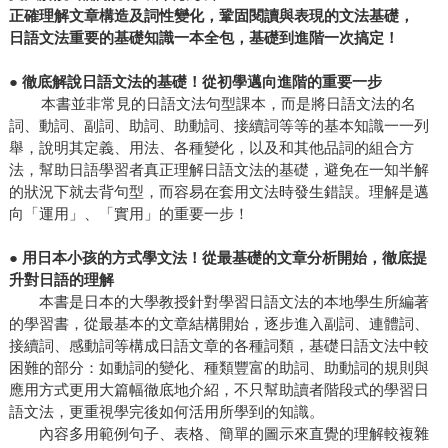
正確理解文章構造及詞性變化，鞏固閱讀與表現的文法基礎，
日語文法重要的基礎知識一本全包，基礎到進階一次搞定！
●
徹底解說日語文法的基礎！從初學邁向進階的重要一步
本書並非常見的日語文法句型課本，而是將日語文法的名
詞、動詞、副詞、助詞、助動詞、接續詞等等的基本知識一一列
舉，說明其定義、用法、各種變化，以及和其他品詞的組合方
法，幫助日語學習者真正理解日語文法的基礎，避免在一知半解
的狀況下就去背句型，而容易在套用文法時發生錯誤。理解是邁
向「運用」、「實用」的重要一步！
●
用日本小孩的方式學文法！從最基礎的文章分析開始，徹底提
升對日語的理解
本書是日本的大學教授針對學習日語文法的本地學生所編著
的學習書，從最基本的文章結構開始，逐步進入副詞、連體詞、
接續詞、感動詞等構成日語文章的各種詞類，基礎日語文法中較
困難的部分：如動詞的變化、種類豐富的助詞、助動詞的規則與
應用方式更用大篇幅徹底地介紹，不只幫助讀者階段式的學習日
語文法，更重視學完後如何活用所學到的知識。
內容多用範例句子、表格、簡單的圖示來直覺的理解較複雜