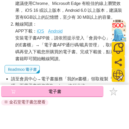
建議使用Chrome、Microsoft Edge 有較佳的線上瀏覽效
果， iOS 16 或以上版本，Android 6.0 以上版本，建議裝
置有6GB以上的記憶體，至少有 30 MB以上的容量。
離線閱讀：
APP下載：
iOS
Android
安裝電子書APP後，請依照提示登入「會員中心」→「我
的E書櫃」→「電子書APP通行碼/載具管理」，取得通行
碼再登入下載您所購買的電子書。完成下載後，點選任一
書籍即可開始離線閱讀。
請至會員中心→電子書服務「我的e書櫃」領取複製『兌換
碼』至電子書服務商Readmoo進行兌換。
電子書
退換貨須知：
※ 金石堂電子書怎麼看
因版權保護，您在金石堂所購買的電子書僅能以金石堂專屬
的閱讀軟體開啟閱讀，無法以其他閱讀器或直接下載檔案。
依據「消費者保護法」第19條及行政院消費者保護處公告之
「通訊交易解除權合理例外情事適用準則」，非以有形媒介