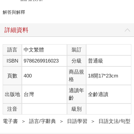
解答與解釋
詳細資料
語言
中文繁體
裝訂
ISBN
9786269916023
分級
普通級
商品規
頁數
400
18開17*23cm
格
適讀年
出版地
台灣
全齡適讀
齡
注音
級別
電子書
＞
語言/字辭典
＞
日語學習
＞
日語文法/句型