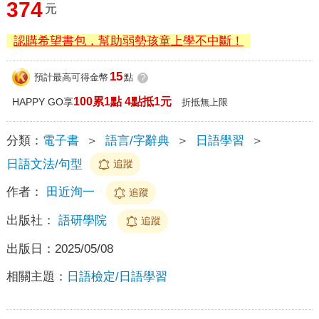
374
元
認購希望書包，幫助弱勢孩童上學不中斷！
15
預計最高可得金幣
點
?
100累1點 4點抵1元
HAPPY GO享
折抵無上限
分類：
電子書
＞
語言/字辭典
＞
日語學習
＞
日語文法/句型
追蹤
作者：
田近洵一
追蹤
出版社：
語研學院
追蹤
出版日：
2025/05/08
相關主題：
日語檢定/日語學習