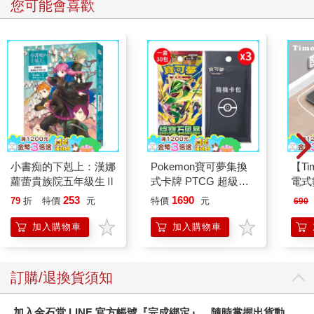
您可能會喜歡
小書痴的下剋上：漢娜
Pokemon寶可夢集換
【T
蘿蕾貴族院五年級生Ⅱ
式卡牌 PTCG 超級進
電式
化 擴充包 綠寶石風暴
253
1690
79
折
特價
元
特價
元
690
（+隨機彈3包）
加入購物車
加入購物車
訂購/退換貨須知
加入金石堂 LINE 官方帳號『完成綁定』，隨時掌握出貨動