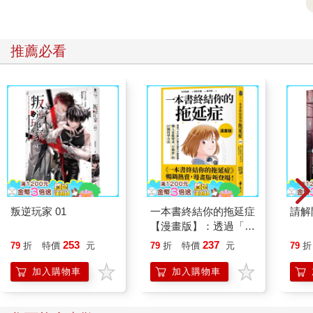
推薦必看
叛逆玩家 01
一本書終結你的拖延症
請解
【漫畫版】：透過「小
行動」打開大腦的行動
253
237
79
折
特價
元
79
折
特價
元
79
折
開關，懶人也能變身
「行動派」的37個科
加入購物車
加入購物車
學方法