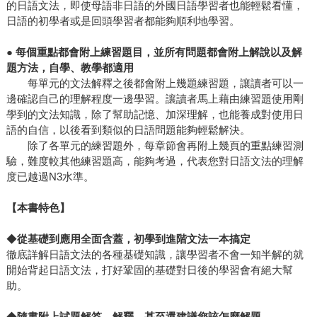
的日語文法，即使母語非日語的外國日語學習者也能輕鬆看懂，
日語的初學者或是回頭學習者都能夠順利地學習。
●
每個重點都會附上練習題目，並所有問題都會附上解說以及解
題方法，自學、教學都適用
每單元的文法解釋之後都會附上幾題練習題，讓讀者可以一
邊確認自己的理解程度一邊學習。讓讀者馬上藉由練習題使用剛
學到的文法知識，除了幫助記憶、加深理解，也能養成對使用日
語的自信，以後看到類似的日語問題能夠輕鬆解決。
除了各單元的練習題外，每章節會再附上幾頁的重點練習測
驗，難度較其他練習題高，能夠考過，代表您對日語文法的理解
度已越過N3水準。
【本書特色】
◆
從基礎到應用全面含蓋，初學到進階文法一本搞定
徹底詳解日語文法的各種基礎知識，讓學習者不會一知半解的就
開始背起日語文法，打好鞏固的基礎對日後的學習會有絕大幫
助。
◆
隨書附上試題解答、解釋，甚至還建議您該怎麼解題