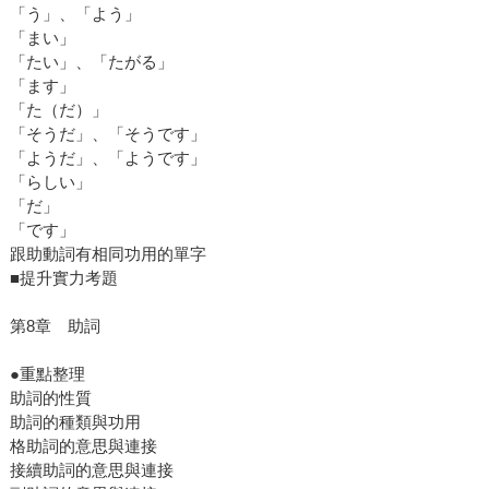
「う」、「よう」
「まい」
「たい」、「たがる」
「ます」
「た（だ）」
「そうだ」、「そうです」
「ようだ」、「ようです」
「らしい」
「だ」
「です」
跟助動詞有相同功用的單字
■提升實力考題
第8章 助詞
●重點整理
助詞的性質
助詞的種類與功用
格助詞的意思與連接
接續助詞的意思與連接