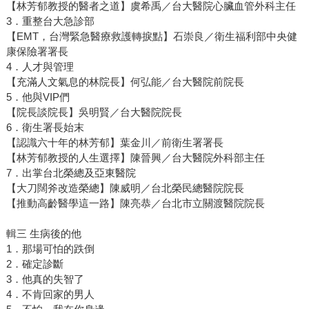
【林芳郁教授的醫者之道】虞希禹／台大醫院心臟血管外科主任
3．重整台大急診部
【EMT，台灣緊急醫療救護轉捩點】石崇良／衛生福利部中央健
康保險署署長
4．人才與管理
【充滿人文氣息的林院長】何弘能／台大醫院前院長
5．他與VIP們
【院長談院長】吳明賢／台大醫院院長
6．衛生署長始末
【認識六十年的林芳郁】葉金川／前衛生署署長
【林芳郁教授的人生選擇】陳晉興／台大醫院外科部主任
7．出掌台北榮總及亞東醫院
【大刀闊斧改造榮總】陳威明／台北榮民總醫院院長
【推動高齡醫學這一路】陳亮恭／台北市立關渡醫院院長
輯三 生病後的他
1．那場可怕的跌倒
2．確定診斷
3．他真的失智了
4．不肯回家的男人