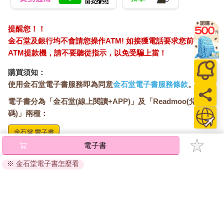
提醒您！！
金石堂及銀行均不會請您操作ATM! 如接獲電話要求您前往
ATM提款機，請不要聽從指示，以免受騙上當！
購買須知：
使用金石堂電子書服務即為同意
金石堂電子書服務條款
。
電子書分為「金石堂(線上閱讀+APP)」及「Readmoo(兌換
碼)」兩種：
電子書
將儲存於會員中心→電子書服務「我的e書櫃」，點選線上
閱讀直接開啟閱讀。
※ 金石堂電子書怎麼看
線上閱讀：
建議使用Chrome、Microsoft Edge 有較佳的線上瀏覽效
果， iOS 16 或以上版本，Android 6.0 以上版本，建議裝
置有6GB以上的記憶體，至少有 30 MB以上的容量。
離線閱讀：