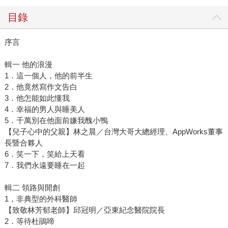
目錄
序言
輯一 他的浪漫
1．這一個人，他的前半生
2．他竟然寫作文告白
3．他怎能如此懂我
4．幸福的男人與睡美人
5．千萬別在他面前嫌我醜小鴨
【兒子心中的父親】林之晨／台灣大哥大總經理、AppWorks董事
長暨合夥人
6．笑一下，笑給上天看
7．我們永遠要睡在一起
輯二 領路與開創
1，非典型的外科醫師
【致敬林芳郁老師】邱冠明／亞東紀念醫院院長
2．等待杜鵑啼