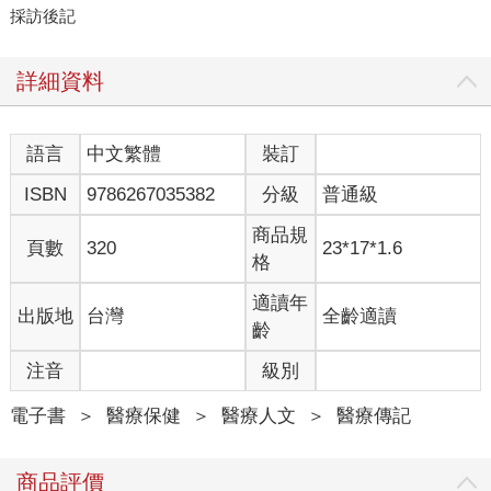
採訪後記
詳細資料
語言
中文繁體
裝訂
ISBN
9786267035382
分級
普通級
商品規
頁數
320
23*17*1.6
格
適讀年
出版地
台灣
全齡適讀
齡
注音
級別
電子書
＞
醫療保健
＞
醫療人文
＞
醫療傳記
商品評價