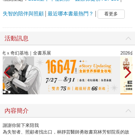
失智的陪伴與照顧
最近哪本書最熱門？
看更多
活動訊息
2026金石堂暑假漫博〈你好，我吃一點〉第二波
金
內容簡介
謝謝你留下來陪我
為失智者、照顧者找出口，林靜芸醫師勇敢書寫林芳郁院長的故