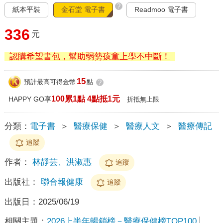
?
紙本平裝
金石堂 電子書
Readmoo 電子書
336
元
認購希望書包，幫助弱勢孩童上學不中斷！
15
預計最高可得金幣
點
?
100累1點 4點抵1元
HAPPY GO享
折抵無上限
分類：
電子書
＞
醫療保健
＞
醫療人文
＞
醫療傳記
追蹤
作者：
林靜芸、洪淑惠
追蹤
出版社：
聯合報健康
追蹤
出版日：
2025/06/19
相關主題：
2026上半年暢銷榜－醫療保健榜TOP100