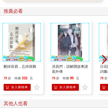
推薦必看
刪掉容易，忘掉很難
演員們：請解開故事謎
日花
底外傳
詞彙
332
95
79
折
特價
元
79
折
特價
元
79
折
加入購物車
加入購物車
其他人也看