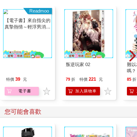
Readmoo
【電子書】來自指尖的
叛逆玩家 02
難以
真摯熱情～輕浮男消防
嗎？
員帶著熱烈眼神擁抱我
39
221
特價
元
79
折
特價
元
85
折
～(第17話)
電子書
加入購物車
您可能會喜歡