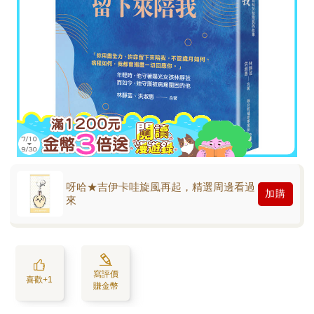
呀哈★吉伊卡哇旋風再起，精選周邊看過
加購
來
寫評價
喜歡+1
賺金幣