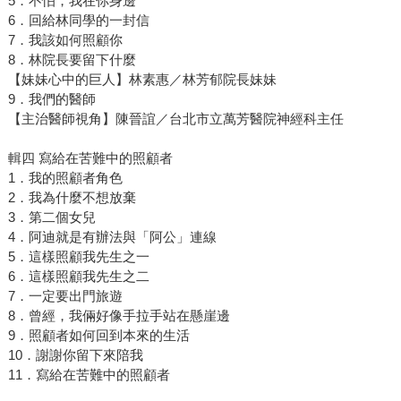
5．不怕，我在你身邊
6．回給林同學的一封信
7．我該如何照顧你
8．林院長要留下什麼
【妹妹心中的巨人】林素惠／林芳郁院長妹妹
9．我們的醫師
【主治醫師視角】陳晉誼／台北市立萬芳醫院神經科主任
輯四 寫給在苦難中的照顧者
1．我的照顧者角色
2．我為什麼不想放棄
3．第二個女兒
4．阿迪就是有辦法與「阿公」連線
5．這樣照顧我先生之一
6．這樣照顧我先生之二
7．一定要出門旅遊
8．曾經，我倆好像手拉手站在懸崖邊
9．照顧者如何回到本來的生活
10．謝謝你留下來陪我
11．寫給在苦難中的照顧者