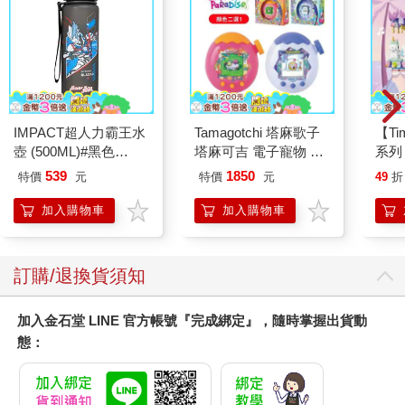
IMPACT超人力霸王水
Tamagotchi 塔麻歌子
【T
壺 (500ML)#黑色
塔麻可吉 電子寵物 樂
系列
IMUTB01BK
園系列（熱帶橙果／極
禮物
539
1850
特價
元
特價
元
49
折
地冰雪）
加入購物車
加入購物車
訂購/退換貨須知
加入金石堂 LINE 官方帳號『完成綁定』，隨時掌握出貨動
態：