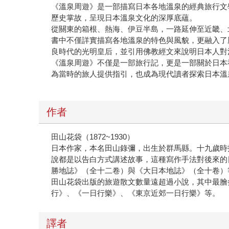
《溫泉周遊》是一部描寫日本各地溫泉的經典旅行文
歷史掌故，呈現日本溫泉文化的深厚底蘊。
從關東的箱根、熱海、伊豆半島，一路延伸至近畿、
書中不僅詳實描寫各地溫泉的特色與風貌，更融入了
良時代的光明皇后，並引用佛教經文來說明日本人對
《溫泉周遊》不僅是一部旅行記，更是一部關於日本
為當時的旅人提供指引，也成為現代讀者探索日本溫
作者
田山花袋（1872~1930）
日本作家，本名田山錄彌，出生於群馬縣。十九歲時
說都是以告白方式講述故事，這種寫作手法對後來的
勝地誌》（全十二卷）與《大日本地誌》（全十卷）
田山花袋出版的旅遊散文數量遠超過小說，其中最膾
行》、《一日行樂》、《東京近郊一日行樂》等。
譯者