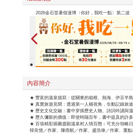
春光ｘ奇幻基地｜全書系展
內容簡介
★ 豐富的溫泉描寫：從關東的箱根、熱海、伊豆半
★ 真實旅遊見聞：透過第一人稱視角，生動記錄旅
★ 歷史文化交融：書中穿插歷史人物、詩詞吟誦與
★ 歷久彌新的價值：即使時隔百年，書中提及的許
★ 百張精彩插圖盡顯溫泉村人情百態︰可充分領略
韓良憶／作家、陳雨航／作家、盛浩偉／作家、重點