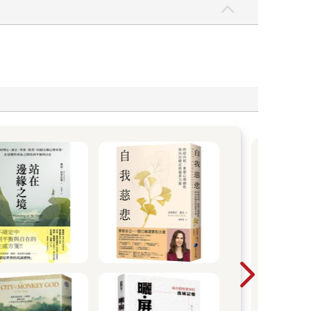
自
旅
神
必備
品一
搞定
旅行
利平