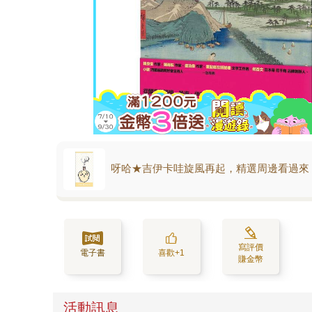
呀哈★吉伊卡哇旋風再起，精選周邊看過來
寫評價
電子書
喜歡+1
賺金幣
活動訊息