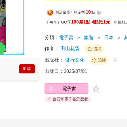
10
預計最高可得金幣
點
?
100累1點 4點抵1元
HAPPY GO享
折抵無
分類：
電子書
＞
旅遊
＞
日本
＞
作者：
田山花袋
追蹤
出版社：
健行文化
追蹤
?
加購
出版日：
2025/07/01
電子書
※ 金石堂電子書怎麼看