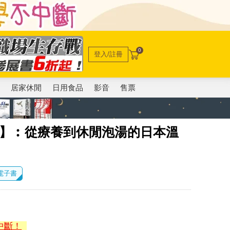
0
登入/註冊
電
居家休閒
日用食品
影音
售票
2】︰從療養到休閒泡湯的日本溫
 電子書
中斷！