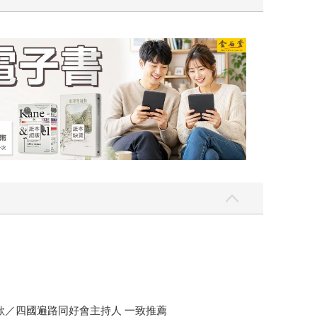
吃一點〉第二波
金石堂2026海
。
歐／四國遍路同好會主持人 一致推薦