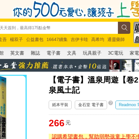
圭吾
楊双子
公益書包
16647續集
吉伊卡哇
高希均
通靈藥師
路邊攤新作
馬斯克
玩具總動員5
超慢跑
館
英文書
雜誌
電子書
文具
玩具親子
3C電玩
家
【電子書】溫泉周遊【卷
泉風土記
?
紙本平裝
金石堂 電子書
Readmoo
266
元
認購希望書包，幫助弱勢孩童上學不