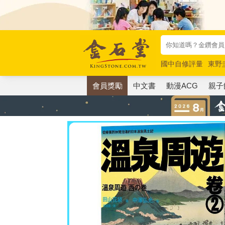
國中自修評量
東野
唯紅花綻放
奧德賽
會員獎勵
中文書
動漫ACG
親子