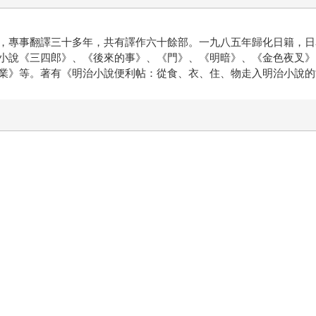
事翻譯三十多年，共有譯作六十餘部。一九八五年歸化日籍，日名立場寬
小說《三四郎》、《後來的事》、《門》、《明暗》、《金色夜叉》
業》等。著有《明治小說便利帖：從食、衣、住、物走入明治小說的