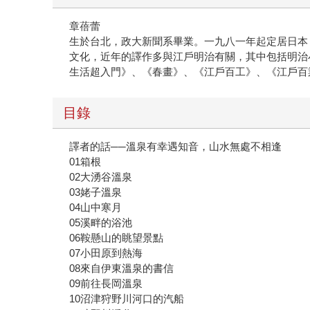
章蓓蕾
生於台北，政大新聞系畢業。一九八一年起定居日本，專
文化，近年的譯作多與江戶明治有關，其中包括明治
生活超入門》、《春畫》、《江戶百工》、《江戶百
目錄
譯者的話──溫泉有幸遇知音，山水無處不相逢
01箱根
02大湧谷溫泉
03姥子溫泉
04山中寒月
05溪畔的浴池
06鞍懸山的眺望景點
07小田原到熱海
08來自伊東溫泉的書信
09前往長岡溫泉
10沼津狩野川河口的汽船