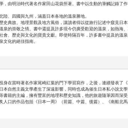
學，由明治時代著名作家田山花袋所著。書中以生動的筆觸記錄了作
北陸、四國與九州，涵蓋日本各地的溫泉勝地。
歷史典故、地理景觀及地方風俗，讓讀者得以從旅行記述中窺見日本
溫泉的崇敬之情。書中還提及許多現今仍廣受歡迎的溫泉，如熱海、
社會、歷史與文化的寶貴文獻。即使時隔百年，許多書中提及的溫泉
泉文化的絕佳指南。
投身在當時著名作家尾崎紅葉的門下學習寫作，之後，連續發表了《
日本自然主義文學產生了深遠影響，同時也成為催生日本私小說文學
等書籍的主編，擁有豐富的地理和歷史知識，他的旅遊隨筆因而深受
炙人口的作品包括《日本一周》（前篇、中篇、後篇）、《南船北馬