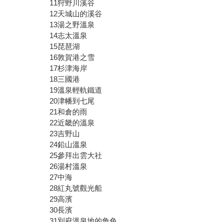
11狩野川溪谷
12天城山的溪谷
13湯之野溫泉
14志太溫泉
15琵琶湖
16敦賀港之雪
17杉津海岸
18三國港
19溫泉輕軌鐵道
20津幡到七尾
21和倉的雨
22近畿的溫泉
23吉野山
24鉛山溫泉
25參拜出雲大社
26湯村溫泉
27中海
28紅丸號觀光船
29高濱
30長濱
31別府溫泉地的角色