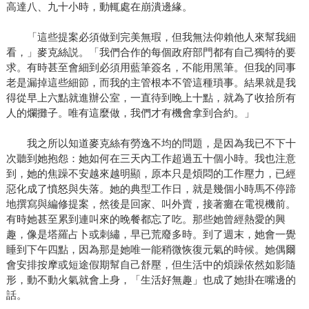
高達八、九十小時，動輒處在崩潰邊緣。
「這些提案必須做到完美無瑕，但我無法仰賴他人來幫我細
看，」麥克絲説。「我們合作的每個政府部門都有自己獨特的要
求。有時甚至會細到必須用藍筆簽名，不能用黑筆。但我的同事
老是漏掉這些細節，而我的主管根本不管這種瑣事。結果就是我
得從早上六點就進辦公室，一直待到晚上十點，就為了收拾所有
人的爛攤子。唯有這麼做，我們才有機會拿到合約。」
我之所以知道麥克絲有勞逸不均的問題，是因為我已不下十
次聽到她抱怨：她如何在三天內工作超過五十個小時。我也注意
到，她的焦躁不安越來越明顯，原本只是煩悶的工作壓力，已經
惡化成了憤怒與失落。她的典型工作日，就是幾個小時馬不停蹄
地撰寫與編修提案，然後是回家、叫外賣，接著癱在電視機前。
有時她甚至累到連叫來的晚餐都忘了吃。那些她曾經熱愛的興
趣，像是塔羅占卜或刺繡，早已荒廢多時。到了週末，她會一覺
睡到下午四點，因為那是她唯一能稍微恢復元氣的時候。她偶爾
會安排按摩或短途假期幫自己舒壓，但生活中的煩躁依然如影隨
形，動不動火氣就會上身，「生活好無趣」也成了她掛在嘴邊的
話。