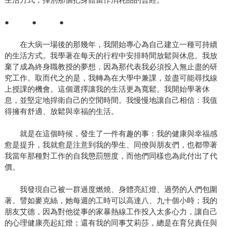
● ● ●
在大病一場後的那幾年，我開始專心為自己建立一種可持續
的生活方式。我學著在每天的行程中安排時間放鬆與休息。我放
棄了成為終身職教授的夢想，因為那代表我必須投入無止盡的研
究工作。取而代之的是，我轉為在大學中兼課，並盡可能尋找線
上授課的機會。這個選擇讓我的生活更為寬鬆。我開始學著休
息，並堅定地捍衛自己的空閒時間。我慢慢地讓自己相信：我值
得擁有舒適、放鬆與幸福的生活。
就是在這個時候，發生了一件有趣的事：我的健康與幸福感
愈是提升，我就愈是注意到我的學生、同僚與朋友們，也都帶著
我當年那種對工作的自我懲罰態度，而他們同樣也為此付出了代
價。
我發現自己被一群過度燃燒、身體亮紅燈、過勞的人們包圍
著。譬如麥克絲，她每週的工時可以高達八、九十個小時；我的
朋友艾德，因為對他從事的家暴熱線工作投入太多心力，讓自己
的心理健康亮起紅燈；還有我的同事艾莉莎，總是在育兒責任與