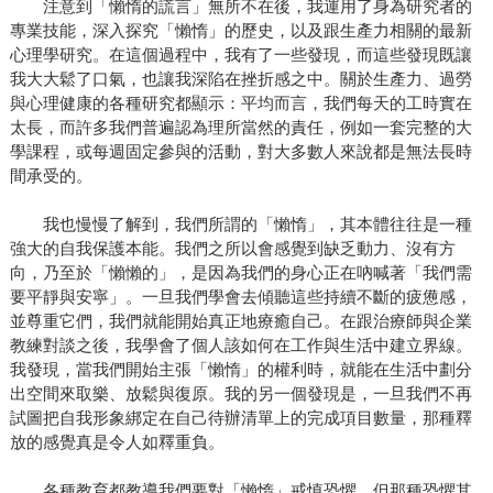
注意到「懶惰的謊言」無所不在後，我運用了身為研究者的
專業技能，深入探究「懶惰」的歷史，以及跟生產力相關的最新
心理學研究。在這個過程中，我有了一些發現，而這些發現既讓
我大大鬆了口氣，也讓我深陷在挫折感之中。關於生產力、過勞
與心理健康的各種研究都顯示：平均而言，我們每天的工時實在
太長，而許多我們普遍認為理所當然的責任，例如一套完整的大
學課程，或每週固定參與的活動，對大多數人來說都是無法長時
間承受的。
我也慢慢了解到，我們所謂的「懶惰」，其本體往往是一種
強大的自我保護本能。我們之所以會感覺到缺乏動力、沒有方
向，乃至於「懶懶的」，是因為我們的身心正在吶喊著「我們需
要平靜與安寧」。一旦我們學會去傾聽這些持續不斷的疲憊感，
並尊重它們，我們就能開始真正地療癒自己。在跟治療師與企業
教練對談之後，我學會了個人該如何在工作與生活中建立界線。
我發現，當我們開始主張「懶惰」的權利時，就能在生活中劃分
出空間來取樂、放鬆與復原。我的另一個發現是，一旦我們不再
試圖把自我形象綁定在自己待辦清單上的完成項目數量，那種釋
放的感覺真是令人如釋重負。
各種教育都教導我們要對「懶惰」戒慎恐懼，但那種恐懼其