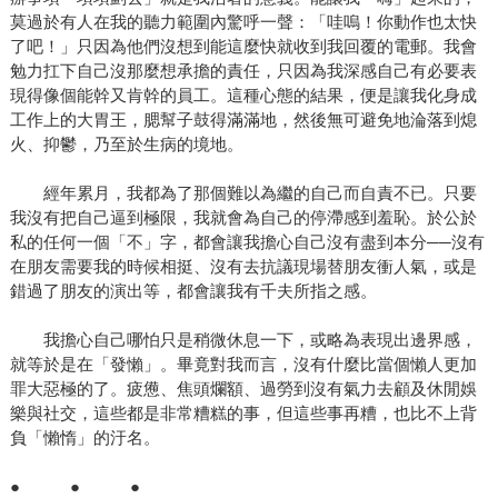
莫過於有人在我的聽力範圍內驚呼一聲：「哇嗚！你動作也太快
了吧！」只因為他們沒想到能這麼快就收到我回覆的電郵。我會
勉力扛下自己沒那麼想承擔的責任，只因為我深感自己有必要表
現得像個能幹又肯幹的員工。這種心態的結果，便是讓我化身成
工作上的大胃王，腮幫子鼓得滿滿地，然後無可避免地淪落到熄
火、抑鬱，乃至於生病的境地。
經年累月，我都為了那個難以為繼的自己而自責不已。只要
我沒有把自己逼到極限，我就會為自己的停滯感到羞恥。於公於
私的任何一個「不」字，都會讓我擔心自己沒有盡到本分──沒有
在朋友需要我的時候相挺、沒有去抗議現場替朋友衝人氣，或是
錯過了朋友的演出等，都會讓我有千夫所指之感。
我擔心自己哪怕只是稍微休息一下，或略為表現出邊界感，
就等於是在「發懶」。畢竟對我而言，沒有什麼比當個懶人更加
罪大惡極的了。疲憊、焦頭爛額、過勞到沒有氣力去顧及休閒娛
樂與社交，這些都是非常糟糕的事，但這些事再糟，也比不上背
負「懶惰」的汙名。
● ● ●