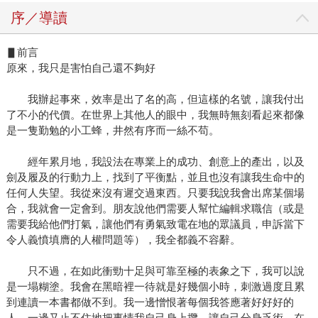
序／導讀
▋前言
原來，我只是害怕自己還不夠好
我辦起事來，效率是出了名的高，但這樣的名號，讓我付出
了不小的代價。在世界上其他人的眼中，我無時無刻看起來都像
是一隻勤勉的小工蜂，井然有序而一絲不苟。
經年累月地，我設法在專業上的成功、創意上的產出，以及
劍及履及的行動力上，找到了平衡點，並且也沒有讓我生命中的
任何人失望。我從來沒有遲交過東西。只要我說我會出席某個場
合，我就會一定會到。朋友說他們需要人幫忙編輯求職信（或是
需要我給他們打氣，讓他們有勇氣致電在地的眾議員，申訴當下
令人義憤填膺的人權問題等），我全都義不容辭。
只不過，在如此衝勁十足與可靠至極的表象之下，我可以說
是一塌糊塗。我會在黑暗裡一待就是好幾個小時，刺激過度且累
到連讀一本書都做不到。我一邊憎恨著每個我答應著好好好的
人，一邊又止不住地把事情我自己身上攬，讓自己分身乏術，在