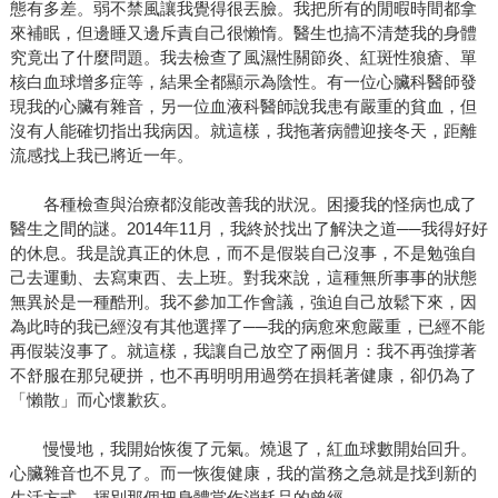
態有多差。弱不禁風讓我覺得很丟臉。我把所有的閒暇時間都拿
來補眠，但邊睡又邊斥責自己很懶惰。醫生也搞不清楚我的身體
究竟出了什麼問題。我去檢查了風濕性關節炎、紅斑性狼瘡、單
核白血球增多症等，結果全都顯示為陰性。有一位心臟科醫師發
現我的心臟有雜音，另一位血液科醫師說我患有嚴重的貧血，但
沒有人能確切指出我病因。就這樣，我拖著病體迎接冬天，距離
流感找上我已將近一年。
各種檢查與治療都沒能改善我的狀況。困擾我的怪病也成了
醫生之間的謎。2014年11月，我終於找出了解決之道──我得好好
的休息。我是說真正的休息，而不是假裝自己沒事，不是勉強自
己去運動、去寫東西、去上班。對我來說，這種無所事事的狀態
無異於是一種酷刑。我不參加工作會議，強迫自己放鬆下來，因
為此時的我已經沒有其他選擇了──我的病愈來愈嚴重，已經不能
再假裝沒事了。就這樣，我讓自己放空了兩個月：我不再強撐著
不舒服在那兒硬拼，也不再明明用過勞在損耗著健康，卻仍為了
「懶散」而心懷歉疚。
慢慢地，我開始恢復了元氣。燒退了，紅血球數開始回升。
心臟雜音也不見了。而一恢復健康，我的當務之急就是找到新的
生活方式，揮別那個把身體當作消耗品的曾經。