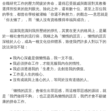
全職研究工作的壓力間疲於奔命，還得忍受親戚與鄰居對其教養
選擇所投來的批判眼光。除此之外，還有數十位、甚至上百位我
的學生，都曾在學校被灌輸「你還不夠努力」的觀念──意思就是
「你太懶了」，而「懶人沒有資格獲得幸福與成功」。
這讓我意識到我所歷經的掙扎，其實在更大的格局上，是屬
於一種社會性的流行病，我稱之為「懶惰的謊言」。懶惰的謊言
深植於人心，成為一種文化信仰體系，致使我們許多人對以下的
說法深信不疑：
● 我內心深處是個懶惰蟲，我一文不值。
● 我必須拼命工作，才能克服我內在的惰性。
● 我必須透過我的「生產力」去創造我的價值。
● 工作是人生的核心。
● 沒有成就與上進心的人，等同於沒有道德的人。
「懶惰的謊言」會催生出罪惡感，而這種罪惡感的源頭，就
是「我們做得不夠」；也正是因為懶惰的謊言，我們才會不顧健
康的拼命工作。