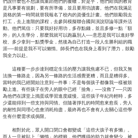
們說什麼也不想讓我重蹈他們的覆轍，於是乎，他們給我的教育
是凡事要有規劃，要有所準備，並且要用功讀書。他們在我滿足
資格的第一時間就替我報名了校內的資優生計畫。他們鼓勵我去
打工，去上進階的課程，去參與模擬聯合國與演說辯論等課外活
動。他們篤信：只要我好好用功，多存點錢，並且多修一點「額
外」的人生學分，那麼我就可以跑贏別人──意思是我可以進好學
校、多少拿到一點獎學金，然後為自己打造一段人生勝利組的職
涯──前提是我不可以懶惰。師長們也在我身上看到了潛力，鼓勵
我全力以赴。
這種要一步步達到穩定生活的壓力讓我焦慮不已，但我又無
法換一條路走，因為另一條路的生活感覺更糟，而且是糟得多。
當時的我已經開始注意到一件事：不是每個孩子都像我一樣被鼓
勵上進。有些孩子在旁人的眼中已經「撿角」──沒救了──只因
為他們在課堂上搗蛋或學習進度緩慢。這些孩子年紀尚輕時，多
少還能得到一些支持與同情。但隨著掙扎的時間愈來愈長，旁人
的耐性與同理心也會消耗殆盡，最終再也不會有人去關心這些學
生有什麼需求或侷限。
相對於此，眾人開口閉口會都變成「這些大孩子有多懶」。
而人一旦被貼上「懶惰」的標籤，他們獲得的助力就會變少，被