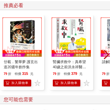
推薦必看
廿載．繁華夢 護玄出
腎臟求救中：真希望
請解
道20週年創作集
40歲之前洪永祥醫師
就告訴我這些事
315
379
79
折
特價
元
79
折
特價
元
79
折
加入購物車
加入購物車
您可能也需要