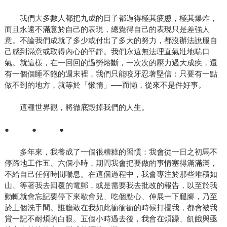
我們大多數人都把九成的日子都過得極其疲憊，極其爆炸，
而且永遠不滿意於自己的表現，總覺得自己的表現只是差強人
意。不論我們成就了多少或付出了多大的努力，都沒辦法說服自
己感到滿意或取得內心的平靜。我們永遠無法理直氣壯地喘口
氣。就這樣，在一回回的過勞熔斷，一次次的壓力過大成疾，還
有一個個睡不飽的週末裡，我們只能咬牙忍著堅信：只要有一點
做不到的地方，就等於「懶惰」──而懶，從來不是件好事。
這種世界觀，將徹底毀掉我們的人生。
● ● ●
多年來，我養成了一個很糟糕的習慣：我會從一日之初馬不
停蹄地工作五、六個小時，期間我會把要做的事情塞得滿滿滿，
不給自己任何時間喘息。在這個過程中，我會專注於那些堆積如
山、等著我去回覆的電郵，或是需要我去批改的報告，以至於我
動輒就會忘記要停下來歇會兒、吃個點心、伸展一下腿腳，乃至
於上個洗手間。誰膽敢在我如此衝衝衝的時候打擾我，都會被我
賞一記不耐煩的白眼。五個小時過去後，我會在煩躁、飢餓與亟