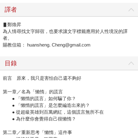
譯者
▋鄭煥昇
為人情尋找文字歸宿，也要求讓文字標籤應用於人性境況的譯
者。
賜教信箱： huansheng. Cheng@gmail.com
目錄
前言 原來，我只是害怕自己還不夠好
第一章／名為「懶惰」的謊言
● 「懶惰的謊言」如何騙了你？
● 「懶惰的謊言」是怎麼編造出來的？
● 從超級英雄到百萬網紅，這個謊言無所不在
● 為什麼你會覺得自己很懶惰？
第二章／重新思考「懶惰」這件事