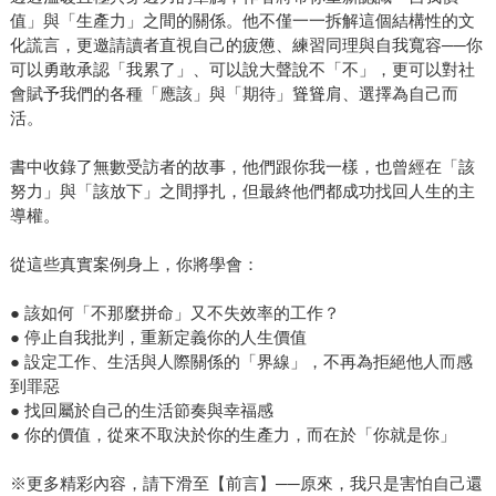
值」與「生產力」之間的關係。他不僅一一拆解這個結構性的文
化謊言，更邀請讀者直視自己的疲憊、練習同理與自我寬容──你
可以勇敢承認「我累了」、可以說大聲說不「不」，更可以對社
會賦予我們的各種「應該」與「期待」聳聳肩、選擇為自己而
活。
書中收錄了無數受訪者的故事，他們跟你我一樣，也曾經在「該
努力」與「該放下」之間掙扎，但最終他們都成功找回人生的主
導權。
從這些真實案例身上，你將學會：
● 該如何「不那麼拼命」又不失效率的工作？
● 停止自我批判，重新定義你的人生價值
● 設定工作、生活與人際關係的「界線」，不再為拒絕他人而感
到罪惡
● 找回屬於自己的生活節奏與幸福感
● 你的價值，從來不取決於你的生產力，而在於「你就是你」
※更多精彩內容，請下滑至【前言】──原來，我只是害怕自己還