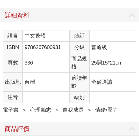
詳細資料
語言
中文繁體
裝訂
ISBN
9786267600931
分級
普通級
商品規
頁數
336
25開15*21cm
格
適讀年
出版地
台灣
全齡適讀
齡
注音
級別
電子書
＞
心理勵志
＞
自我成長
＞
情緒/壓力
商品評價