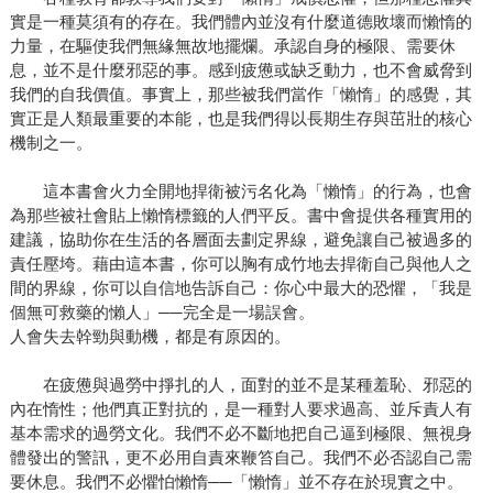
實是一種莫須有的存在。我們體內並沒有什麼道德敗壞而懶惰的
力量，在驅使我們無緣無故地擺爛。承認自身的極限、需要休
息，並不是什麼邪惡的事。感到疲憊或缺乏動力，也不會威脅到
我們的自我價值。事實上，那些被我們當作「懶惰」的感覺，其
實正是人類最重要的本能，也是我們得以長期生存與茁壯的核心
機制之一。
這本書會火力全開地捍衛被污名化為「懶惰」的行為，也會
為那些被社會貼上懶惰標籤的人們平反。書中會提供各種實用的
建議，協助你在生活的各層面去劃定界線，避免讓自己被過多的
責任壓垮。藉由這本書，你可以胸有成竹地去捍衛自己與他人之
間的界線，你可以自信地告訴自己：你心中最大的恐懼，「我是
個無可救藥的懶人」──完全是一場誤會。
人會失去幹勁與動機，都是有原因的。
在疲憊與過勞中掙扎的人，面對的並不是某種羞恥、邪惡的
內在惰性；他們真正對抗的，是一種對人要求過高、並斥責人有
基本需求的過勞文化。我們不必不斷地把自己逼到極限、無視身
體發出的警訊，更不必用自責來鞭笞自己。我們不必否認自己需
要休息。我們不必懼怕懶惰──「懶惰」並不存在於現實之中。