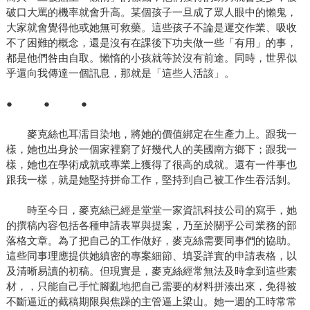
破口大罵的機率就會升高。某個孩子一旦成了眾人眼中的懶鬼，
大家就會覺得他或她無可救藥。這些孩子不論是遲交作業、吸收
不了困難的概念，還是沒有在課後下功夫做一些「有用」的事，
都是他們咎由自取。懶惰的小孩就等於沒有前途。同時，世界似
乎還向我傳達一個訊息，那就是「這些人活該」。
● ● ●
麥克絲也耳濡目染地，將她的價值綁定在生產力上。跟我一
樣，她也出身於一個家裡窮了好幾代人的美國南方鄉下；跟我一
樣，她也在學術成就或專業上獲得了很高的成就。還有一件事也
跟我一樣，就是她堅持拼命工作，堅持到自己被工作生吞活剝。
時至今日，麥克絲已經是堂堂一家資訊科技公司的寫手，她
的撰稿內容包括各種申請表單與提案，乃至於關乎公司業務的部
落格文章。為了把自己的工作做好，麥克絲需要同事們的協助。
這些同事理應提供她縝密的專案細節、填妥詳實的申請表格，以
及清晰易讀的初稿。但現實是，麥克絲經常無法及時拿到這些素
材，，只能自己手忙腳亂地把自己需要的材料拼湊出來，免得被
不斷逼近的截稿期限與焦躁的主管逼上梁山。她一週的工時常常