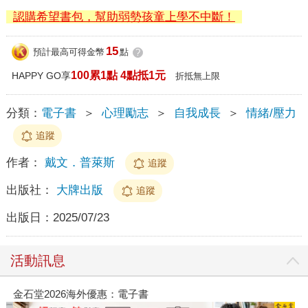
認購希望書包，幫助弱勢孩童上學不中斷！
15
預計最高可得金幣
點
?
100累1點 4點抵1元
HAPPY GO享
折抵無上限
分類：
電子書
＞
心理勵志
＞
自我成長
＞
情緒/壓力
追蹤
作者：
戴文．普萊斯
追蹤
出版社：
大牌出版
追蹤
出版日：
2025/07/23
活動訊息
金石堂2026海外優惠：電子書