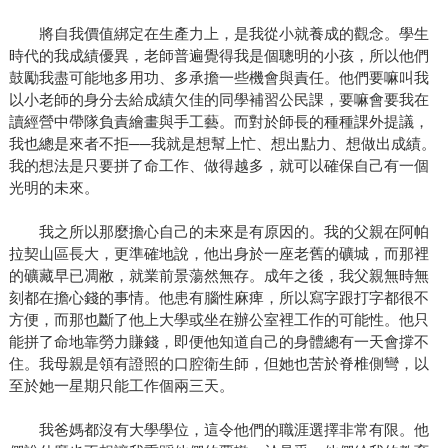
將自我價值綁定在生產力上，是我從小就養成的觀念。學生
時代的我成績優異，老師普遍覺得我是個聰明的小孩，所以他們
鼓勵我盡可能地多用功、多承擔一些機會與責任。他們要嘛叫我
以小老師的身分去給成績欠佳的同學補習公民課，要嘛會要我在
讀經營中帶隊負責繪畫與手工藝。而對於師長的種種課外提議，
我也總是來者不拒──我就是想幫上忙、想出點力、想做出成績。
我的想法是只要拼了命工作、做得越多，就可以確保自己有一個
光明的未來。
我之所以那麼擔心自己的未來是有原因的。我的父親在阿帕
拉契山區長大，更準確地說，他出身於一座老舊的礦城，而那裡
的礦藏早已凋敝，就業前景蕩然無存。成年之後，我父親無時無
刻都在擔心錢的事情。他患有腦性麻痺，所以寫字跟打字都很不
方便，而那也斷了他上大學或坐在辦公室裡工作的可能性。他只
能拼了命地靠勞力賺錢，即便他知道自己的身體總有一天會撐不
住。我母親是領有證照的口腔衛生師，但她也苦於脊椎側彎，以
至於她一星期只能工作個兩三天。
我爸媽都沒有大學學位，這令他們的職涯選擇非常有限。他