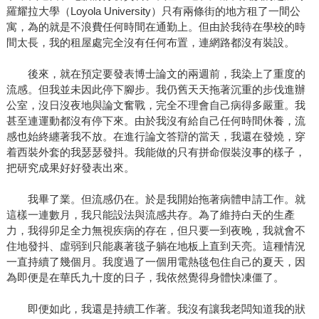
羅耀拉大學（Loyola University）只有兩條街的地方租了一間公
寓，為的就是不浪費任何時間在通勤上。但由於我待在學校的時
間太長，我的租屋處完全沒有任何布置，連網路都沒有裝設。
後來，就在預定要發表博士論文的兩週前，我染上了重度的
流感。但我並未因此停下腳步。我仍舊天天拖著沉重的步伐進辦
公室，沒日沒夜地與論文奮戰，完全不理會自己病得多嚴重。我
甚至連運動都沒有停下來。由於我沒有給自己任何時間休養，流
感也始終纏著我不放。在進行論文答辯的當天，我還在發燒，穿
着西裝外套的我瑟瑟發抖。我能做的只有拼命假裝沒事的樣子，
把研究成果好好發表出來。
我畢了業。但流感仍在。於是我開始拖著病體申請工作。就
這樣一連數月，我只能設法與流感共存。為了維持白天的生產
力，我得卯足全力無視疾病的存在，但只要一到夜晚，我就會不
住地發抖、虛弱到只能裹著毯子躺在地板上直到天亮。這種情況
一直持續了幾個月。我度過了一個用電熱毯包住自己的夏天，因
為即便是在華氏九十度的日子，我依然覺得身體快凍僵了。
即便如此，我還是持續工作著。我沒有讓我老闆知道我的狀