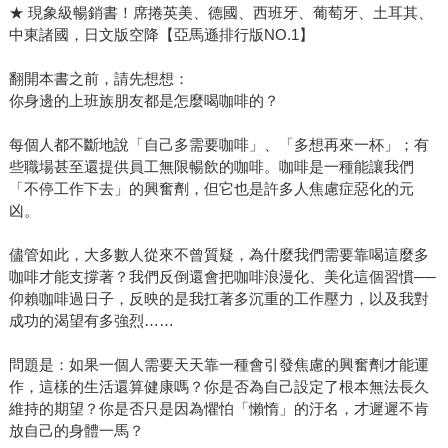
★ 現象級暢銷書！席捲英美、德國、西班牙、葡萄牙、土耳其、
中東諸國，日文版空降【亞馬遜排行版NO.1】
翻開本書之前，請先想想：
你身邊的上班族朋友都是怎麼喝咖啡的？
每個人都不斷地說「自己多需要咖啡」、「多想再來一杯」；有
些職場甚至還提供員工無限暢飲的咖啡。咖啡是一種能讓我們
「不停工作下去」的興奮劑，但它也是許多人焦慮症惡化的元
凶。
儘管如此，大多數人從來不曾質疑，為什麼我們需要靠喝這麼多
咖啡才能支撐著？我們反倒還會把咖啡浪漫化、美化這個習慣──
仰賴咖啡過日子，反映的是我扛著多沉重的工作壓力，以及我對
成功的渴望有多強烈……
問題是：如果一個人需要天天靠一種會引發焦慮的興奮劑才能運
作，這樣的生活還算健康嗎？你是否為自己設定了根本無法長久
維持的期望？你是否只是因為懼怕「懶惰」的汙名，才遲遲不肯
放自己的身體一馬？