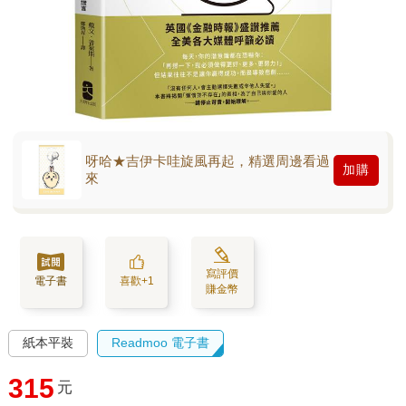
呀哈★吉伊卡哇旋風再起，精選周邊看過
加購
來
寫評價
電子書
喜歡+1
賺金幣
紙本平裝
Readmoo 電子書
315
元