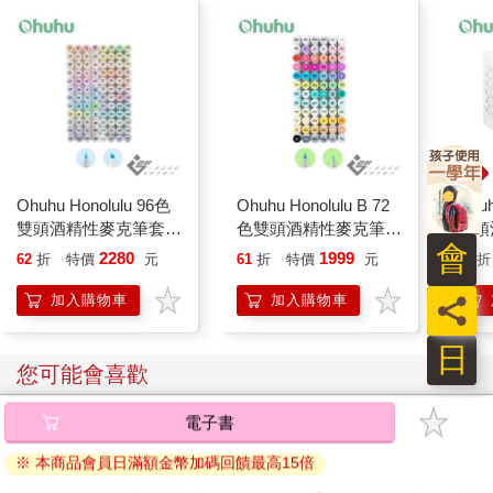
Ohuhu Honolulu 96色
Ohuhu Honolulu B 72
Ohuh
雙頭酒精性麥克筆套組
色雙頭酒精性麥克筆套
雙頭
會
- 柔和色系
組
- 膚
2280
1999
62
折
特價
元
61
折
特價
元
65
折
員
加入購物車
加入購物車
日
您可能會喜歡