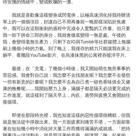
待安撫的情緒中，變成軟爛的一灘。
我就是喜歡像這樣變身成閃電俠，以極高速消化掉我待辦清
單上的一個個項目，好讓自己不用再像前一晚那樣深陷於焦慮
中。我可以在這類衝刺的過程中完成令人驚豔的工作量。但只要
我一卸下拼命三郎的身分，我就會徹底變得一無是處。午後的
我，會變得毫無生產力，只剩下在IG與Tumblr等社群媒體上無腦
刷上幾個小時的力氣。到了晚上，我僅存的精力只能讓我在床上
躺平、看幾段YouTube影片、在烏漆抹黑的公寓裡吞噬洋芋片。
最後，在「充電」了幾個小時後，我又開始萌生無所事事的
罪惡感。我會對自己說：我怎麼不去找朋友呢？我怎麼不去發想
一些有新意的計畫呢？我怎麼不去為自己煮一頓色香味俱全又健
康的晚餐呢……我開始壓力上身，滿腦子都是隔天必須要完成的
工作進度。就這樣到了隔天早上，內疚、過勞與疲憊又會開始往
復循環。
即便在那段時光裡，我也知道這樣的惡性循環很糟糕，但我
就是無法從中掙脫出來。我一方面疲累到痛苦不堪，一方面卻靠
著在短短幾小時中消化掉大量工作而獲得滿滿的成就感。「把待
辦事項一項項劃去」就是我活著的意義。能讓我「嗨」起來的，