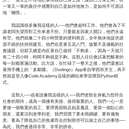
一筆又一筆的責任中感覺到自己是如何地無力，是如何不可原諒
地「懶惰」。
我認識很多像我這樣的人──他們會超時工作。他們會為了不
讓老闆失望而對工作來者不拒。只要親友與家人開口，他們永遠
有空。他們就像二十四小時營業的便利商店，全年無休地提供源
源不絕的扶持與建言。他們在意著五花八門、族繁不及備載的社
會議題，但卻又總是內疚著自己做得「不夠多」，因為一天就只
有二十四小時，時間不夠就是不夠。這類人往往會試著把醒著的
每一刻都塞滿活動。比方說，在忙碌了一整天之後，他們還會試
著用手機上的「多鄰國」（Duolingo）App來自學西班牙文，再不
然就是登入像Code Academy這樣的網站來學習撰寫Python程
式。
這類人──或者說像我這樣的人──我們使勁全身氣力想符合
社會的期待，成為一個擁有美德、值得敬重的人。我們一心一意
要做一個敬業的員工、要擇善固執且劍及履及、要當一個貼心的
朋友，還要活到老學到老。我們習慣了要未雨綢繆、要有備無
患、要為了降低自己的焦慮而去控制那些可以操之在己的事情──
為此，我們會過得非常、非常的拼命。