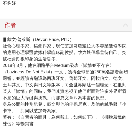
不夠好
作者
▋戴文‧普萊斯（Devon Price, PhD）
社會心理學家、暢銷作家，現任芝加哥羅耀拉大學專業進修學院
的應用心理學暨數據科學臨床副教授。致力於倡導善待自己、突
破社會刻板印象的生活哲學。
2018年3月，他在網路平台Medium發表〈懶惰並不存在〉
（Laziness Do Not Exist）一文，獲得全球超過250萬名讀者熱烈
迴響，並經讀者翻譯為西班牙文、葡萄牙文、阿拉伯文、德文、
土耳其文、中文與日文等版本，向全世界闡述一個理念：在批判
某人「懶惰」的同時，我們其實忽視了他們所面對許多外界所看
不見的巨大障礙與挑戰。而那篇文章即為本書的原型。
身為公開的性別酷兒，戴文與他的伴侶尼克，及他的絨毛鼠「小
卡車」，共同以芝加哥為家。
著有：《自閉者的面具，為何戴上，如何卸下》、《擺脫羞愧的
練習》等暢銷書