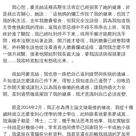
我心想，麥克絲這種高壓生活肯定已經損害了她的健康，於
是就出言關心。她說：「這他媽的爛工作毀了我的健康，也毀了
我的私生活。去年我膽囊發炎，但我完全沒請假，因為我知道我
主管會挑剔我的理由，逼我在罪惡感中不得不乖乖去上班。等我
終於進了醫院，我已經吐到停不下來，得用手腳才能爬到洗手
間，根本沒辦法站著走路。開刀後才發現，我的膽囊已經整顆壞
死。外科醫生說他從沒看過有人膽囊爛成這樣，還問我怎麼不早
一個月就醫。接著他開始對我長篇大論，要我該請病假就要請
假……我當時差點沒有怒吼出來。」
就如同麥克絲，我也曾一路把自己逼到疲勞與疾病的邊緣，
不知道該怎麼讓自己停下來。理智上我知道自己過勞了，但唯恐
工作開天窗或讓別人以為我在偷懶的焦慮感，讓我持續火力全
開。直到過勞徹底摧毀了我的健康，我才意識到自己必須改變。
那是2014年2月，我正在為博士論文做最後的修改。我從十幾
歲時就立志要拿到心理學的博士學位，此時眼看就要美夢成真，
我滿腦子都是「博士」二字，幾乎無法思考其他事。我在實驗室
一待就是好幾個小時，常常其他同儕早已回家陪另一半或抱小孩
了，我還留在電腦前分析資料。我甚至還在距離我就讀的芝加哥