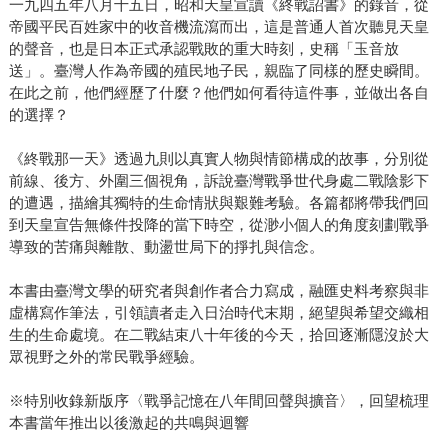
一九四五年八月十五日，昭和天皇宣讀《終戰詔書》的錄音，從
帝國平民百姓家中的收音機流瀉而出，這是普通人首次聽見天皇
的聲音，也是日本正式承認戰敗的重大時刻，史稱「玉音放
送」。臺灣人作為帝國的殖民地子民，親臨了同樣的歷史瞬間。
在此之前，他們經歷了什麼？他們如何看待這件事，並做出各自
的選擇？
《終戰那一天》透過九則以真實人物與情節構成的故事，分別從
前線、後方、外圍三個視角，訴說臺灣戰爭世代身處二戰陰影下
的遭遇，描繪其獨特的生命情狀與艱難考驗。各篇都將帶我們回
到天皇宣告無條件投降的當下時空，從渺小個人的角度刻劃戰爭
導致的苦痛與離散、動盪世局下的掙扎與信念。
本書由臺灣文學的研究者與創作者合力寫成，融匯史料考察與非
虛構寫作筆法，引領讀者走入日治時代末期，絕望與希望交織相
生的生命處境。在二戰結束八十年後的今天，拾回逐漸隱沒於大
眾視野之外的常民戰爭經驗。
※特別收錄新版序〈戰爭記憶在八年間回聲與擴音〉，回望梳理
本書當年推出以後激起的共鳴與迴響