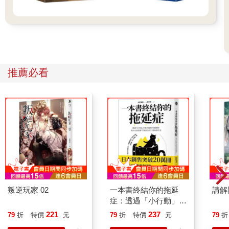
一九四一年底，日本為了對付美國石油禁運政策，擬出占領東南
亞海域油田的作戰計畫，並且突擊太平洋的美軍基地珍珠港，戰
爭情勢變數橫生。美國總統羅斯福先收到美軍回報的遇襲消息，
才收到日本發來的開戰通知，憤而籲請國會同意「全面對日宣
戰」。
一時戰雲籠罩整個東南亞海域。日軍在襲擊珍珠港後雄心大起，
推薦必看
趁著美軍動員的空檔，數個月內連續拿下香港、馬來亞、菲律
賓、蘭領東印度（今印尼）等同盟國的殖民地，日本軍部甚至還
想進攻澳洲。但此同時，日軍在中國和滿洲戰場卻陷入膠著，戰
線一直延伸，人力及軍費持續攀升。日軍的常備兵力，占領滿洲
之前是三十萬人，一九三七年對中國宣戰時是六十三萬人，太平
洋戰爭爆發後暴增至二百八十萬人，已是日本內地徵兵的極限。
日本因而被迫評估徵召殖民地青年入伍，不久朝鮮總督府開始徵
兵，臺灣總督府則是謹慎召募「志願兵」。
珍珠港事變後一個多月，臺灣總督府頒布〈陸軍志願兵訓練所生
徒募集綱要〉，徵集一千多名「臺灣陸軍特別志願兵」入伍。應
徵者必須體檢合格，再通過國語、算術、常識三科學科考試，再
叛逆玩家 02
一本書終結你的拖延
請解
經口試一關，才能「入選」特別志願兵。
症：透過「小行動」打
消息一頒布就引發熱烈討論，這是臺灣人第一次得以「皇軍」身
開大腦的行動開關，懶
221
237
79
折
特價
元
79
折
特價
元
79
折
分上戰場。參加皇軍，代表殖民地人民也享有「克盡國民義務的
人也能變身「行動派」