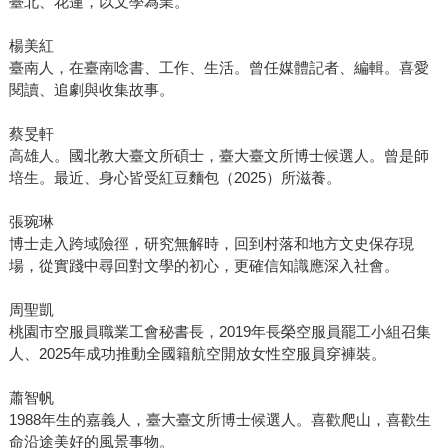
臺北、花蓮，以文學為業。
楊美紅
臺南人，在臺南唸書、工作、生活。曾任媒體記者、編輯。喜愛
閱讀、追劇與收集故事。
蔡旻軒
高雄人。國北教大臺文所碩士，臺大臺文所博士候選人。曾是師
培生。最近、身心皆受紅豆麵包（2025）所滋養。
張琬琳
博士走入跨域險徑，研究無解時，回到村落和地方文史保存現
場，從實踐中尋回對文學的初心，更確信知識應深入社會。
周聖凱
桃園市空服員職業工會秘書長，2019年長榮空服員罷工小組召集
人、2025年成功推動全國籍航空開放女性空服員穿褲裝。
蕭智帆
1988年生的嘉義人，臺大臺文所博士候選人。喜歡爬山，喜歡生
命沿途美好的風景事物。