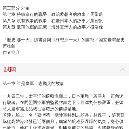
第三部分 外圍
第七章 持續進行的戰爭：政治夢想者的故事／周聖凱
第八章 沒有戰爭的戰爭：在臺日本人的故事／蕭智帆
第九章 遺落他鄉的記憶：海外臺灣人的故事／盛浩偉
「歷史 那一天」讀書會與《終戰那一天》的書寫／國立臺灣歷史
博物館
作者簡介
試閱
第一章 誰是皇軍：志願兵的故事
一九四三年，太平洋的蔚藍海面上，日本軍艦「若津丸」正急速
行駛著。在同盟國空軍的監視封鎖之下，若津丸任務艱重，必須
將大量軍需用品載往婆羅洲的前線基地。
若津丸船上一名「臺灣第一期陸軍特別志願兵」林逸平 ，隨著部
隊從高雄港出發已近兩個月，顛簸的航程及浮躁的氣氛，身心俱
已疲憊。他在甲板望著海景，對即將前去的島嶼、即將獻身的戰