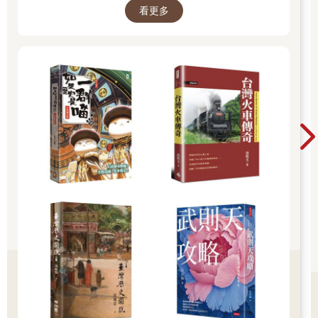
臺灣進入備戰狀態的時間很早，一九三四年臺灣軍司令部就以臺
看更多
北州、新竹州為演練區域，舉行防空演習。不過要到一九三八
年，戰火才正式襲來。二月二十三日，一批SB-2轟炸機從中國漢
口機場起航，飛行將近一千公里，在臺北松山機場及新竹空軍基
地的上空，投下二百八十枚炸彈。日軍完全來不及反應，只能目
送轟炸機聯隊毫髮無傷地離開，基地內近四十架軍機全毀，三十
八名人員傷亡。
原來日本軍方在前一年的松滬會戰之後，評估中國空軍已完全失
去戰力，所以對於臺灣本島的空防非常鬆懈。未料蘇聯祕密派遣
「航空志願隊」來到中國，這批SB-2轟炸機性能遠勝日本空軍，
數百名經驗豐富的飛行員以「國軍」名義掩護，軍機標誌也改成
青天白日徽章，果然打得守備松山機場的日本海軍措手不及。
這是臺灣本島、也是日本領土在戰時第一次遭到空襲，震驚日軍
高層，海軍出身的臺灣總督小林躋造更是窘困，因此開始計劃備
戰，拉開了臺灣投入大戰的序幕。
此刻日本雖已殖民統治臺灣近四十年，卻未完全將臺灣人視為
「皇民」，因此臺灣男性反而沒有必要服兵役。直到一九三七年
日中戰爭爆發，日本政府才徵調臺灣人充任軍屬及軍夫，不拿武
器打仗，不給正式軍籍，可說只是戰場上的勞工。當時總督府也
藉由「臺灣農業義勇團」、「臺灣特設勞務奉公團」等團體，招
聘不少臺灣青年到中國戰場去協助後勤。