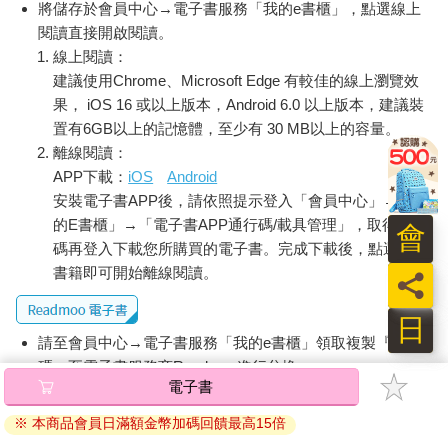
將儲存於會員中心→電子書服務「我的e書櫃」，點選線上
閱讀直接開啟閱讀。
線上閱讀：
建議使用Chrome、Microsoft Edge 有較佳的線上瀏覽效
果， iOS 16 或以上版本，Android 6.0 以上版本，建議裝
置有6GB以上的記憶體，至少有 30 MB以上的容量。
離線閱讀：
APP下載：
iOS
Android
安裝電子書APP後，請依照提示登入「會員中心」→「我
的E書櫃」→「電子書APP通行碼/載具管理」，取得通行
會
碼再登入下載您所購買的電子書。完成下載後，點選任一
書籍即可開始離線閱讀。
員
日
請至會員中心→電子書服務「我的e書櫃」領取複製『兌換
碼』至電子書服務商Readmoo進行兌換。
電子書
退換貨須知：
※ 本商品會員日滿額金幣加碼回饋最高15倍
因版權保護，您在金石堂所購買的電子書僅能以金石堂專屬