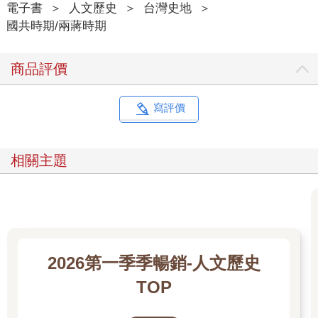
「敵機來襲啦！敵機⋯⋯」話還沒說完，就被轟鳴的巨響聲打
電子書
＞
人文歷史
＞
台灣史地
＞
斷。林逸平一擡頭，好幾架戰機從空中呼嘯而過，伴隨如雷雨般
國共時期/兩蔣時期
機槍掃射聲音。這艘沒有日本空軍護航的運輸艦「若津丸」，在
大海上遭到盟軍巡邏戰機發現，成為了攻擊的標靶。
商品評價
林逸平趕緊逃往船艙尋找掩護，此時如同電影慢動作鏡頭一般，
他眼見十五釐米子彈穿過身旁的鐵板，射向甲板上避難不及的士
兵，血肉橫飛、哀嚎並起。有些士兵情急跳下海，但是隨即被大
寫評價
浪捲走，落海之處只殘留一堆泡沫。
林逸平躲避空襲無暇顧及岩田，直到敵機離去，他再四處打聽，
最後看到的岩田二等兵已是裹著軍毯的屍首，與身旁數十多具遺
相關主題
體一起沉睡。倖存者將死難者遺體並列在甲板，簡單奏著軍樂，
所有人低聲吟唱軍歌〈海行兮〉。這是描寫軍人赴死決心最具代
表性的日本軍歌，此情此景更加感傷，送別同袍的遺體拋入大
海：
海行兮，願為水中浮屍；
山行兮，願為草下腐屍。
2026第一季季暢銷-人文歷史
大君身邊死，義無反顧！
TOP
大戰序曲