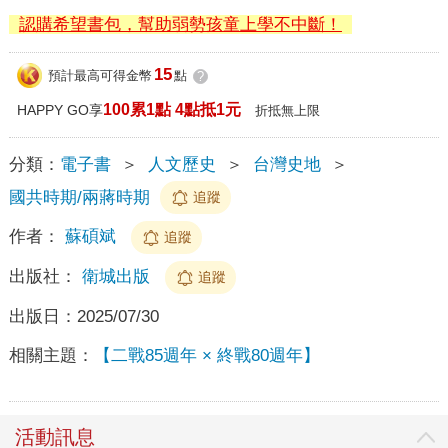
認購希望書包，幫助弱勢孩童上學不中斷！
15
預計最高可得金幣
點
?
100累1點 4點抵1元
HAPPY GO享
折抵無上限
分類：
電子書
＞
人文歷史
＞
台灣史地
＞
國共時期/兩蔣時期
追蹤
作者：
蘇碩斌
追蹤
出版社：
衛城出版
追蹤
出版日：
2025/07/30
相關主題：
【二戰85週年 × 終戰80週年】
活動訊息