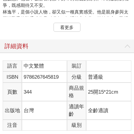
爭，既感期待又不安。
林逸平，是個小說人物，卻又似一種真實感受。他是親身參與太
平洋戰爭的陳千武作品《獵女犯》裡的主人翁，微妙代言了戰場
上臺灣人的肉體與精神之雙重苦痛。
看更多
林逸平站在甲板看顧身旁一名鹿兒島出身的岩田二等兵。岩田二
等兵出航後就神智不清，重複大喊「立正、稍息、立正」，甚至
說出「天皇陛下要落海囉，萬歲，萬歲⋯⋯」之類大逆不道的瘋
詳細資料
話。林逸平心想：
誰能同情他呢？⋯⋯我很希望像他那樣瘋起來，盡情痛快地像他
語言
中文繁體
裝訂
那樣叫嚷語無倫次的語言，讓大家知道抑鬱的心境多好。
ISBN
9786267645819
分級
普通級
所有人都被迫一致高喊「天皇萬歲」的口號之時，唯有發瘋的人
商品規
才說真話吧。林逸平是臺灣人，成為皇軍還有「自願」的程序；
頁數
344
25開15*21cm
格
但日本人並無選擇，適齡男子體檢合格就須從軍、就須上戰場。
發瘋，或許是唯一的逃避出口？
適讀年
出版地
台灣
全齡適讀
林逸平在甲板曬太陽發呆，思考人生的各種問題。剛剛下過一場
齡
雷陣雨，甲板非常溼滑，林逸平看著岩田二等兵，避免他摔到海
裡。烏雲速速散去，太陽溫暖初現，突然甲板響起「啪噠啪噠」
注音
級別
的聲音，林逸平原以為雷雨又來了，但迅即聽到艦橋上有人高喊