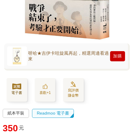
呀哈★吉伊卡哇旋風再起，精選周邊看過
加購
來
寫評價
電子書
喜歡+1
賺金幣
紙本平裝
Readmoo 電子書
350
元