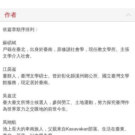
作者
依篇章順序排列：
蘇碩斌
戶籍在臺北，出身於臺南，原修讀社會學，現任教文學所。主張
文學介入社會。
江昺崙
薑餅人，臺灣文學碩士。曾於彰化縣溪州鄉公所、國立臺灣文學
館服務，現定居於臺南。
吳嘉浤
臺大臺文所博士候選人，參與勞工、土地運動，努力探究臺灣作
為世界眾力之交匯地的前世今生。
馬翊航
池上長大的卑南族人，父親來自Kasavakan部落。生活在臺東、