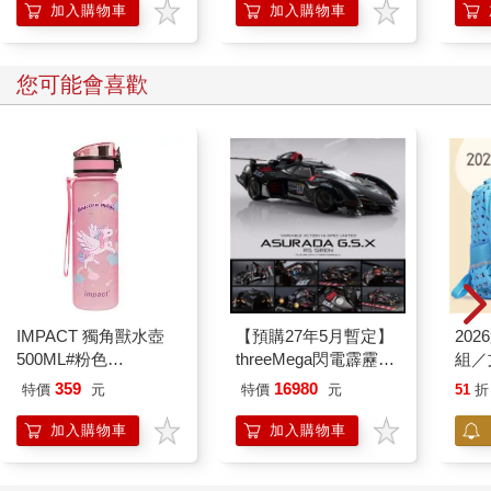
的37個科學方法
權利」，象徵了「內臺一體」。皇民奉公會透過學校、保甲、警
加入購物車
加入購物車
察系統大力鼓吹，迴響極度熱烈，共有四十二萬人報名，約是當
時臺灣全部男性人口的十四％。扣除老的小的，屆齡的臺灣青年
幾乎全部動員起來。
您可能會喜歡
那時的臺灣本島，除了一兩次零星空襲，其實沒什麼戰爭的氣
氛。偶爾有人聚著聽廣播，閒談空中傳來的前線捷報。殘酷的戰
爭，還相當遙遠。
IMPACT 獨角獸水壺
【預購27年5月暫定】
20
500ML#粉色
threeMega閃電霹靂車
組／
IM00B11PK
VA Hi-SPEC UNITED
359
16980
特價
元
特價
元
51
折
阿斯拉 G.S.X RS
SIREN 黑色限定
加入購物車
加入購物車