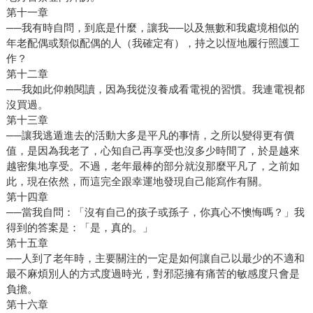
第十一章
──我有時自問，到底是什麼，讓我──以及無數和我處境相似的
年老配偶或類似配偶的人（我確定有），持之以恆地履行照護工
作？
第十二章
──我如此仰賴閱讀，因為我從沒養成看電視的習慣。我連電視都
沒買過。
第十三章
──讓我逃遁進去的活動大多是平凡的事情，之所以變得更有價
值，是因為我老了，心知自己再享受也沒多少時間了，於是越來
越密集地享受。不過，老年最棒的部分就沒那麼平凡了，之前如
此，現在依然，而這完全跟幸運地發現自己能寫作有關。
第十四章
──當我自問：「沒有自己的孩子或孫子，你真心不懊悔嗎？」我
得到的答案是：「是，真的。」
第十五章
──人到了老年時，主要關注的一定是如何讓自己以最少的不適和
最不麻煩別人的方式度過時光，對邪惡擁有痛苦的敏感度只會是
負擔。
第十六章