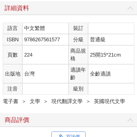
板的服裝，頭戴黑絲絨和蕾絲製成的繁複小配件，就像維多利亞
詳細資料
成熟女士戴的那種「扁帽」。（從我老年頭髮的稀少程度看來──
這點遺傳自她那邊的家族，她大有理由遵循這個特定的時尚。）
連我的一位阿姨，就是我母親的大姊，在丈夫於一九三○年代過世
語言
中文繁體
裝訂
之後，也向來只穿黑色或灰色的衣物，刻意選擇造型不摩登的服
ISBN
9786267561577
分級
普通級
裝。一九二○年代裙子長度突然縮短，進而影響了這種「制服」的
保存，因為不管什麼年紀，都沒人想要做出醜怪的裝扮，而蒼老
商品規
的雙腿和身體穿上「前衛」時裝看起來就是醜怪，所以在我青春
頁數
224
25開15*21cm
格
期時，年長的婦女依然透過外表，宣告她們已經成了不同種類的
人。不過，二次世界大戰之後，大戰加諸於大眾的緊縮簡樸引發
適讀年
出版地
台灣
全齡適讀
的反抗，反倒帶來了更大的彈性。有一段時間，《Vogue》時尚
齡
雜誌連載一個稱為「艾斯特太太」（Mrs Exeter）的專題，說服
年長女性可以做時髦的打扮，而這個示範很快就變得很多餘，因
注音
級別
為婦女很高興能夠選擇符合自己身材和膚色的衣物，而不是遵從
習俗。今日，老婦如果打扮成青少年，當然很愚蠢，可是我在選
電子書
＞
文學
＞
現代翻譯文學
＞
英國現代文學
擇上的自由度是我祖母們夢想不到的。有一陣子，我走有點古怪
的裝扮風格，前往當地的莫理森超市購物時，我忖度著會不會看
商品評價
到有人對我挑眉。最後我得到的結論是，我可能得換上比基尼，
才會有人眨個眼。
化妝品比衣服功效更高，可以讓人看起來少些歲數，感覺起來也
寫評價