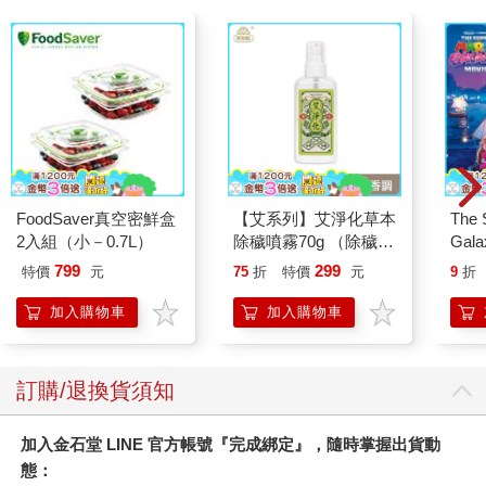
們宣布訂婚後半年左右發生的事。
我們跟保羅的姊妹去參加一場派對，隨行的還有保羅一群形跡可
疑的朋友──我不知道那些人是保羅打哪找來的，一開始就把我弄
得心神不寧，因為他們比我認識過的任何人都喝得還凶，言談也
更粗蠻。其中一人帶了個性感無比的女生過來，她一看到保羅，
就對他發動猛烈攻勢，而讓我驚慌失措的是，保羅竟然隨之起
舞。過了極度令人不自在的一兩個小時之後，他將送我回家的任
務丟給他尷尬不已的姊妹。那天晚上他最後肯定跟那個女生上了
床。接下來的兩個星期，我完全沒有他的音訊，我受到太大打
FoodSaver真空密鮮盒
【艾系列】艾淨化草本
The 
擊，無法寫信或打電話給他。當他通知我，他準備從格蘭瑟姆搭
2入組（小－0.7L）
除穢噴霧70g （除穢/
Gala
飛機過來牛津跟我一起過週末（他常常這樣），我感覺更焦慮，
平安/淨化/艾草/芙蓉/
Peac
799
299
特價
元
75
折
特價
元
9
折
而不是如釋重負。星期六晚上，我們喝太多酒，他幾乎淚漣漣地
抹草） 此為單瓶賣場
Surpri
崩潰道歉。說他表現得糟糕透頂，說他以自己為恥，連他自己都
另有多瓶組優惠賣場
Mari
加入購物車
加入購物車
無法忍受，要我千萬、千萬要相信他們兩人之間的事情毫無意
Stor
義，說那個女生只是個乏味至極的傢伙（說溜嘴了吧！那萬一她
不是個無聊鬼呢？），說他以後絕對不會重蹈覆轍，因為我永遠
訂購/退換貨須知
會是他真正鍾愛的唯一女性，等等、等等的。這比之前的無聲無
息好，但並不是好事。
隔天早上我們搭計程車到「我們」的老地方，一家位於艾普頓的
加入金石堂 LINE 官方帳號『完成綁定』，隨時掌握出貨動
酒館，但還沒抵達目的地就先下了車，因為最後的一‧五公里路，
態：