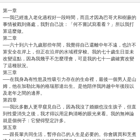
第一章
──我已經進入老化過程好一段時間，而且才因為巴哥犬和樹蕨的
事情被戳到痛處，我對自己說：「何不嘗試寫看看？」所以我打
算這麼做。
第二章
──六十到六十九歲那些年間，我覺得自己還離中年不遠，也許不
算安全在岸上，但正在沿岸的水域裡穿梭。我的七十歲生日並未
改變這點，因為我幾乎不怎麼理會，可是我的七十一歲確實改變
了這種狀況。
第三章
──在我身為有性慾及性吸引力存在的生命裡，最後一個男人是山
姆，他在加勒比海的格瑞那達出生。是他陪伴我跨越中年後段以
及老年之間的邊界。
第四章
──我比多數人更早窺見自己，因為我沒了婚姻也沒生孩子，但直
到性愛消失之後，我才得以用足夠清晰的眼光來看。我的無神論
就是個例子：它變得堅定許多。
第五章
──跟長輩共同生活，暫停自己的人生是必要的。你會購買和烹煮