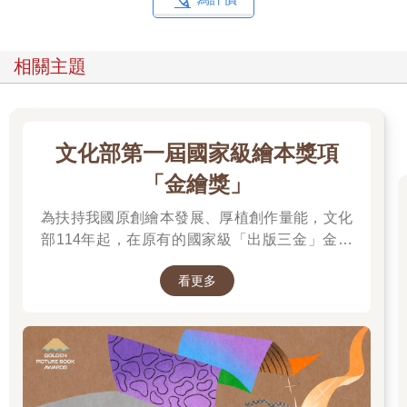
沒那麼老。直到近來，它們都可能引發危險，因為一向用很多化
妝品的女性往往會持續這麼做，無視化妝品對缺乏彈性、又薄又
皺的肌膚會帶來不幸的影響。我有個親愛的老朋友永遠不明白，
相關主題
為了參加派對打扮時，如果抹上大量的猩紅色口紅，很快就會沾
到牙齒，並且滲進嘴唇周圍的小紋路，讓她看起來就像吸血蝙蝠
晚餐吃到一半被打斷一樣。幸運的是，如今化妝品品質好多了，
呈現的效果也比較細膩；顯眼的妝容會讓一張老臉看起來很荒
文化部第一屆國家級繪本獎項
唐，但如果改用現今的化妝品，看起來會有所改善又自然。母親
將良好的膚質遺傳給我，我依然會因此得到讚美，可是現在我知
「金繪獎」
道至少有一半的「好」來自蜜絲佛陀（Max Factor）。對年長女
性來說，外表相當重要，不是因為我們認為可以打動別人，而是
為扶持我國原創繪本發展、厚植創作量能，文化
因為我們攬鏡自照時會看到的自己。其他人不大可能會注意到一
部114年起，在原有的國家級「出版三金」金鼎
張老臉上的鼻子發紅、油亮，或是臉頰上可以看到破裂的微血
獎、金漫獎、金典獎外，新增「金繪獎」，希望
管，但那張臉的主人肯定會看到，而且當這種令人憂鬱的景象得
看更多
促進台灣圖文出版的多元發展。獎項分為「特別
到補救時，同樣會覺得精神一振。即使他人怎麼看自己不全然等
貢獻獎」、「繪本新人獎」、「繪本編輯獎」、
於這個人的真實狀態，不過會有頗大的影響。我確知的是，我覺
「跨域應用獎」、「年度繪本獎」，以及「金繪
得自己的外表比祖母們老年時看來更年輕，舉止也是。
大獎」。
不過，縱使如此，邁入七十幾歲時，最明顯的事情就是生命中曾
經最重要的事情消失了：我看起來可能沒那麼老，自己也不覺得
有那麼老，但我已經不再是個有性別的存在，這種狀態歷經好幾