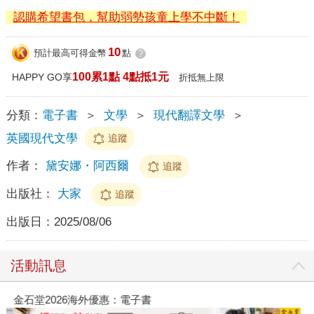
認購希望書包，幫助弱勢孩童上學不中斷！
10
預計最高可得金幣
點
?
100累1點 4點抵1元
HAPPY GO享
折抵無上限
分類：
電子書
＞
文學
＞
現代翻譯文學
＞
英國現代文學
追蹤
作者：
黛安娜・阿西爾
追蹤
出版社：
大家
追蹤
出版日：
2025/08/06
活動訊息
金石堂2026海外優惠：電子書