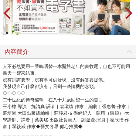
內容簡介
人不必然要用一聲嗚咽替一本關於老年的書收尾，但也不可能用
轟天一響來結束。
沒有訓誨要學，沒有事可供發現，沒有解答要提供。
我發現自己什麼都沒有，只剩一些隨機的念頭。
◇◇◇◇◇
二十世紀的傳奇編輯 在八十九歲回望一生的告白
王小棣‧導演｜施清真‧譯者｜袁瓊瓊‧作家、編劇｜張惠菁‧作家｜
莊培園‧大田出版總編輯｜莊靜君‧文學經紀人｜陳瑄（陳穎）‧大
學講師、譯者｜葉美瑤‧出版社負責人｜謝盈萱‧演員｜瞿欣怡‧作
家｜瞿筱威‧作家◆藝文各界‧傾心推薦◆
＿＿＿＿＿＿＿＿＿＿＿