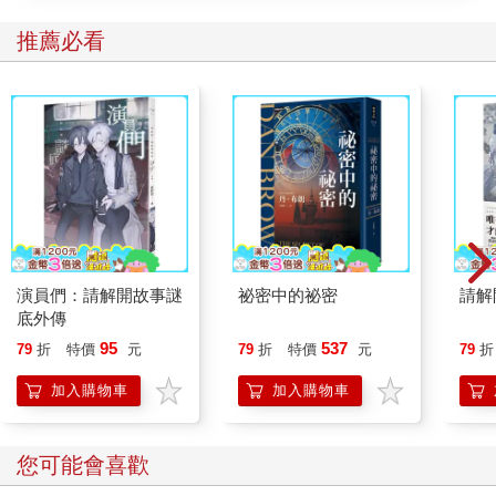
個瘦巴巴的孩子，頂著鼠灰色的鮑伯頭，但我自信滿滿地期待這
推薦必看
點會隨時間好轉）。傑克和威菲德一直延續到我九歲，然後被我
趕出了心頭，當時我為了現實的原因選中了第一位戀人：大衛，
他比我們其他人都善良、勇敢、明理，也是個熟悉的朋友和同
伴。他也很可能陷入需要被拯救的情境，雖然我有點心虛，因為
要是被他知道了，他肯定會覺得這種想法愚不可及。他跟他媽媽
說我這個人心地不錯，這點在當時令人亢奮，雖說隨著我邁入十
幾歲，這種情愫開始令人乏味。
接著，到了十五歲，我以成人的身分墜入愛河。對象是保羅（我
在《而不是一封信》裡這樣叫他，所以他在這裡可以保留這個稱
呼），他來牛津度假的其中一次，為了賺點外快，來輔導我兄弟
準備一場考試。他貨真價實，驅走了我的白日夢，但他並未驅走
演員們：請解開故事謎
祕密中的祕密
請解
浪漫。我因此墜入愛河，誤以為愛情等於婚姻，等我跟我所愛的
底外傳
男人結婚，餘生必定永遠忠於他。美麗白色婚禮的白日夢有時確
95
537
79
折
特價
元
79
折
特價
元
79
折
實會掠過心頭，但是等我年紀大到足以招來保羅的注意力、我們
訂了婚之後，要將我的浪漫情懷編織下去並不容易──部分是因為
加入購物車
加入購物車
大家老是對我叨念說我們到時會有多窮，而且我必須學習怎麼當
個稱職的家庭主婦。保羅加入皇家空軍，當時只是飛行軍官，年
薪僅有四百英鎊，他和我都覺得足以過上不錯的生活，不管「他
您可能會喜歡
們」怎麼說，但是那些警告多少還是令人清醒；不過效力不如我