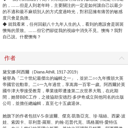
的，……但是人到老年時，主要關注的一定是如何讓自己以最少
的不適和最不麻煩別人的方式度過時光，對邪惡擁有痛苦的敏感
度只會是負擔。
◆ 就我看來，任何回顧八十九年人生的人，看到的應該會是斑斑
懊悔的景致。……但它們卻從我的視線中消失不見。懊悔？我對
自己說。什麼懊悔？
作者
黛安娜‧阿西爾（Diana Athill, 1917-2019）
被譽為「二十世紀最傑出的編輯之一」，並於二○○九年獲頒大英
帝國官佐勳章。二○一九年過世，享嵩壽一百零一歲。阿西爾於英
國牛津大學接受教育，畢業後即遭逢第二次世界大戰，在此期
間，她替BBC工作，之後協助安德烈‧多伊奇成立與他同名的出版
公司，並擔任總編輯，直至七十五歲退休。
她旗下的作者包括V‧S‧奈波爾、傑克‧凱魯亞克、珍‧瑞絲、西蒙‧波
娃、索因卡、菲利普‧羅斯、約翰‧厄普代克、瑪格麗特‧愛特伍