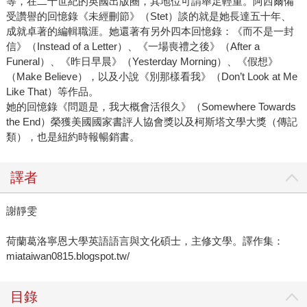
等，在二十世紀的英國出版圈，其地位可謂舉足輕重。阿西爾備
受讚譽的回憶錄《未經刪節》（Stet）談的就是她長達五十年、
成就卓著的編輯職涯。她還著有另外四本回憶錄：《而不是一封
信》（Instead of a Letter）、《一場喪禮之後》（After a
Funeral）、《昨日早晨》（Yesterday Morning）、《假想》
（Make Believe），以及小說《別那樣看我》（Don’t Look at Me
Like That）等作品。
她的回憶錄《問題是，我大概會活很久》（Somewhere Towards
the End）榮獲美國國家書評人協會獎以及柯斯塔文學大獎（傳記
類），也是紐約時報暢銷書。
譯者
謝靜雯
荷蘭葛洛寧恩大學英語語言與文化碩士，主修文學。譯作集：
miataiwan0815.blogspot.tw/
目錄