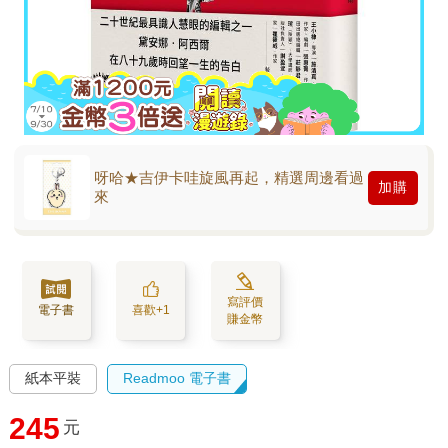
呀哈★吉伊卡哇旋風再起，精選周邊看過
加購
來
寫評價
電子書
喜歡+1
賺金幣
紙本平裝
Readmoo 電子書
245
元