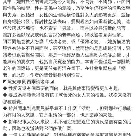
其中，她對於性的書寫尤為令人驚豔。不閃躲、不矯飾，正面回
應性慾的轉變、性在關係中的意義，乃至晚年仍殘存的情慾渴望
與失落。她指出，女性的生理結構使性對女人的影響更深，並從
自身經驗出發，探討性慾淡去時，愛與親密如何重新被定義。這
些段落既不煽情，也不賣弄「勇敢」，而是以冷靜清晰的語言，
讓許多難以深思或難以言說的老年經驗，得以被看見與理解。
阿西爾無意教人怎麼「成功老去」或「優雅老去」，她所描述的
境遇有時並不容易面對，甚至狼狽，然而她的反思總是清明，讓
讀者也跟著豁然開朗。那是一種經歷過人生高潮與低谷之後，才
能練就的洞察力，包括自我寬恕的能力。本書不僅僅是一部關於
老年的回憶錄，更是關於如何活在當下。在社會集體焦慮「變
老」的此刻，作者的聲音顯得特別珍貴。
◤黛安娜‧阿西爾談老年◢
◆ 性愛衰退有個重要的面向，就是其他事情變得更加有趣。
◆ 要成為那種覺得沒有孩子就會死的女人真的很難。我從來沒有
那種感覺。
◆ 雖然開車到處閒晃幾乎算不上什麼「活動」，但對那些行動能
力有限的人來說，它是生活的一部分，也是樂趣的來源。
◆ 對年紀很大的人來說，我不確定挖掘過往的愧疚是個有益的活
動，因為也沒辦法對它們多做什麼。
◆ 一個人在活躍的年紀，對邪惡擁有痛苦的敏感度可能是有用途