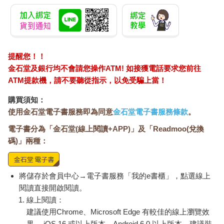
我們想藉由散步驅走頭痛，雖然那是個冷颼颼、風勢強勁的冬
日。保羅似乎相當放鬆，眺望泥濘小路兩側的田野想找鶇的蹤
影。我沮喪地沉默不語，思索著他的道歉。那件事毫無意義：
是，這點我可以接受。但是他宣稱這樣的事情永遠不會再發生：
不，這點我無法相信。他當著我的面大剌剌地做這件事，對我的
提醒您！！
感受根本漠不關心，我不記得自己有當時那麼震驚過。我對自己
的重要性抱持謙遜的看法──這是由我家細心培養而來，因為我的
金石堂及銀行均不會請您操作ATM! 如接獲電話要求您前往
家庭向來認為虛榮是嚴重的罪，所以在這樣的情境裡，我往往會
ATM提款機，請不要聽從指示，以免受騙上當！
怪罪於自己不值得關心；我當時並未清楚意識這件事，不過我現
購買須知：
在確定這個想法一直在我心頭揮之不去。我知道自己當時在想的
使用金石堂電子書服務即為同意
金石堂電子書服務條款
。
是，保羅這種輕浮個性一定要處理。我記得當時想著，等我們結
婚，我就必須學習做個機靈的人。「狀況會好上一陣子，」我心
電子書分為「金石堂(線上閱讀+APP)」及「Readmoo(兌換
想，「只要我們像現在這樣子，他就會一直回到我身邊。但是等
碼)」兩種：
我年紀稍長──等我三十歲，」我的面孔掠過我的心頭，滿臉焦
慮、皺紋，頂著灰髮──「到時就危險了，他肯定會移情別戀。」
我能變得夠機靈嗎？我不得不。那一整天氣氛一直很陰鬱，但我
將儲存於會員中心→電子書服務「我的e書櫃」，點選線上
片刻也沒想到，或許我並不想跟他結婚，況且不久之後，我們的
閱讀直接開啟閱讀。
關係恢復原本的愉快狀態。
線上閱讀：
所以我不認為在我成年的歲月裡有什麼時候沒意識到男人可能會
在形式上對女人不忠，不過直到保羅終於突然拋棄我，我才明
建議使用Chrome、Microsoft Edge 有較佳的線上瀏覽效
白，女人也可能在無愛的狀況下從性愛得到快樂。我走出保羅的
果， iOS 16 或以上版本，Android 6.0 以上版本，建議裝