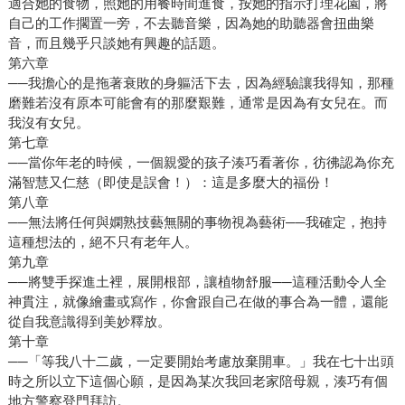
適合她的食物，照她的用餐時間進食，按她的指示打理花園，將
自己的工作擱置一旁，不去聽音樂，因為她的助聽器會扭曲樂
音，而且幾乎只談她有興趣的話題。
第六章
──我擔心的是拖著衰敗的身軀活下去，因為經驗讓我得知，那種
磨難若沒有原本可能會有的那麼艱難，通常是因為有女兒在。而
我沒有女兒。
第七章
──當你年老的時候，一個親愛的孩子湊巧看著你，彷彿認為你充
滿智慧又仁慈（即使是誤會！）：這是多麼大的福份！
第八章
──無法將任何與嫻熟技藝無關的事物視為藝術──我確定，抱持
這種想法的，絕不只有老年人。
第九章
──將雙手探進土裡，展開根部，讓植物舒服──這種活動令人全
神貫注，就像繪畫或寫作，你會跟自己在做的事合為一體，還能
從自我意識得到美妙釋放。
第十章
──「等我八十二歲，一定要開始考慮放棄開車。」我在七十出頭
時之所以立下這個心願，是因為某次我回老家陪母親，湊巧有個
地方警察登門拜訪。