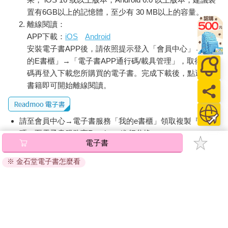
陰影之後，再次陷入愛河，兩次，而且陷得很深，但是兩次感覺
置有6GB以上的記憶體，至少有 30 MB以上的容量。
都很「致命」，是避無可避，反正我渴望愛情，但注定會帶來痛
離線閱讀：
苦。頭一次的對象是個年紀比我大很多的已婚男人，我不曾想像
APP下載：
iOS
Android
他會為了我離開他妻子。如果他這麼提議，我肯定會接受，但我
安裝電子書APP後，請依照提示登入「會員中心」→「我
太崇拜他，並不會這麼期待：我是他戰爭時期的短暫戀情，或是
的E書櫃」→「電子書APP通行碼/載具管理」，取得通行
愚行（生命的精髓就是慾望，而最能強化慾望的，莫過於空氣裡
碼再登入下載您所購買的電子書。完成下載後，點選任一
的一絲死亡氣息──我記得他驚奇地竊竊私語：「我好不容易接受
書籍即可開始離線閱讀。
自己永遠不會再有這種感覺了。」），她是他完美無缺的稱職妻
子，剛剛生下兩人的頭一胎，所以拋下她，就證明他是個殘酷且
不負責任的人，而我確定他並不是。如果是的話，我也不會這麼
請至會員中心→電子書服務「我的e書櫃」領取複製『兌換
愛他。
保羅之後的第二個戀人是單身漢，甚至是理想的結婚對象，可是
碼』至電子書服務商Readmoo進行兌換。
電子書
他這種理想狀態讓他好到令人難以置信。他很喜歡我。有一度，
退換貨須知：
他幾乎自認愛上了我，但他其實從來都沒有。我幾乎打從一開始
※ 金石堂電子書怎麼看
因版權保護，您在金石堂所購買的電子書僅能以金石堂專屬
就感應到一切終將以淚水收場，卻還是越陷越深。最後確實以淚
的閱讀軟體開啟閱讀，無法以其他閱讀器或直接下載檔案。
水告終。相聚的最後一晚，兩人淚流滿面在威格莫爾街上來回踱
依據「消費者保護法」第19條及行政院消費者保護處公告之
步。他鼓起勇氣承認當前的情勢，省得我懷抱徒勞的希望，反倒
「通訊交易解除權合理例外情事適用準則」，非以有形媒介
讓我懷著受虐的縱情態度，甚至愛他更深（事實上，要鼓起這般
勇氣確實不容易，值得感激，因為比起緩慢的勒殺，決定性的打
提供之數位內容或一經提供即為完成之線上服務，經消費者
擊會讓破碎之心修補起來快得多。相信我！這兩種情況我都體驗
事先同意始提供。（如：電子書、電子雜誌、下載版軟體、