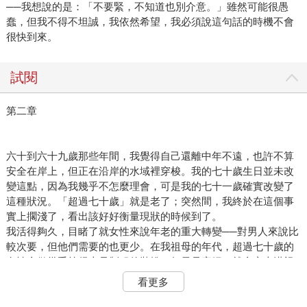
──我想說的是：「不要緊，不知道也別介意。」雖然可能很愚
蠢，但我不得不坦誠，我依然希望，我必須說這句話的時機不會
很快到來。
試閱
第二章
六十到六十九歲那些年間，我覺得自己還離中年不遠，也許不算
安全在岸上，但正在沿岸的水域裡穿梭。我的七十歲生日並未改
變這點，因為我幾乎不怎麼理會，可是我的七十一歲確實改變了
這種狀況。「超過七十歲」就是老了；突然間，我終於在這個事
實上擱淺了，看出該好好衡量現狀的時候到了。
我活得夠久，目睹了就女性來說年老的重大轉變──對男人來說比
較次要，但他們需要的也更少。在我祖母的年代，超過七十歲的
女性會做幾乎算得上是制服的裝扮。如果是寡婦，就會穿上漠視
時尚的黑色或灰色衣物，即使丈夫尚在，她的服裝也會有點灰
看更多
暗、缺乏造型，擺明了此人不再試圖展現魅力。我父親那邊的祖
母（兩人當中較年長的）守寡之後，直到臨終都一直穿著長及地