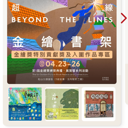
個階段，而且不總是愉快的，但是對我的存在來說一直很核心。
這種狀態在我四、五歲的時候開始，當時我宣布要跟約翰‧薛伯克
結婚，對旁觀者來說肯定很滑稽，但對我來說感覺相當是正經
事。他是個小男孩，住的地方跟我們家隔幾棟房子，就在伍爾威
治廣場（我父親是皇家砲兵團的軍官，當時在軍事學院擔任講
師，而約翰的父親也是兵團的鎗手）旁邊那條街上。我完全不記
得約翰的模樣，只記得名字跟他曾經是我的結婚對象。他的後繼
者在我的記憶裡更鮮明，因為他有一雙美麗悲傷的棕色眼睛，還
有因為年齡差距頗大而產生的魅力──他叫丹尼斯，是哈爾農場園
丁的兒子，我們在我外公外婆的庇蔭下去住那邊。我懷疑我沒跟
丹尼斯講過話，但我曾經壯起膽子，從廁所窗戶對著他的腦袋瓜
吐口水，當時他正在後門那裡操作幫浦。在他之後的暗戀對象，
我則實際互動過──事實上我跟我兄弟還有他們一起度過很多時
光：傑克和威菲德，是農場牧牛長的兒子，我對他們的記憶比對
丹尼斯清晰，因為我花了好多時間試圖決定我最喜歡當中的哪一
個。
那兩個是我浪漫時期的頭一批受惠者，在那個時期，愛情以白日
夢的形式出現。我激情的對象會被安排在極端危險的處境裡，也
許他家失了火，或是他本人被洪水沖走，而我會出手營救。這場
白日夢的高潮會是，當他恢復意識時，一睜開雙眼就會發現我伏
在他上方，而我那頭如雲的黑髮會像斗篷一樣包覆他（我當時是