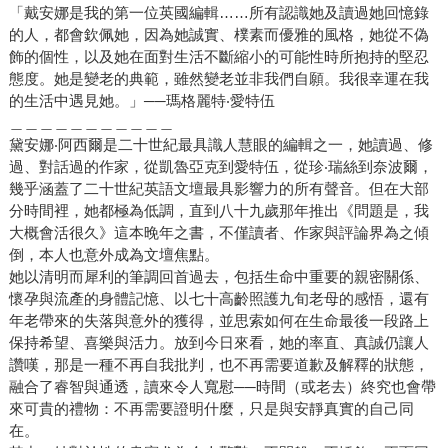
「戴安娜是我的第一位英國編輯……所有認識她及讀過她回憶錄
的人，都會欽佩她，因為她誠實、樸素而優雅的風格，她從不偽
飾的個性，以及她在面對生活不斷縮小的可能性時所抱持的堅忍
態度。她是變老的典範，雖然變老並非我們自願。我很幸運在我
的生活中遇見她。」──瑪格麗特‧愛特伍
＿＿＿＿＿＿＿＿＿＿＿
黛安娜‧阿西爾是二十世紀最具識人慧眼的編輯之一，她讀過、修
過、對話過的作家，從凱魯亞克到愛特伍，從珍‧瑞絲到奈波爾，
幾乎涵蓋了二十世紀英語文壇最具影響力的所有聲音。但在大部
分時間裡，她都極為低調，直到八十九歲那年推出《問題是，我
大概會活很久》這本晚年之書，不僅讀者、作家與評論界為之傾
倒，本人也意外成為文壇焦點。
她以清明而犀利的筆調回首過去，包括生命中重要的親密關係、
懷孕與流產的身體記憶、以七十高齡照護九旬老母的感悟，還有
年老帶來的失落與意外的獲得，並思索如何在生命最後一段路上
保持希望、喜樂與活力。放到今日來看，她的率直、真誠仍讓人
讚嘆，那是一種不再自我批判，也不再需要道歉及解釋的狀態，
融合了睿智與通透，讀來令人寬慰──時間（或老去）終究也會帶
來可貴的禮物：不再需要證明什麼，只是與安靜真實的自己同
在。