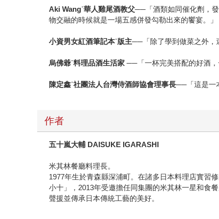
Aki Wang
˙華人雞尾酒教父
──「酒類如同催化劑，
物交融的時候就是一場五感併發勾勒出來的饗宴。」
小資男女紅酒筆記本˙版主
──「除了學到做菜之外，
烏佛爺˙料理品酒生活家
──「一杯完美搭配的好酒
陳定鑫˙社團法人台灣侍酒師協會理事長
──「這是
作者
五十嵐大輔 DAISUKE IGARASHI
米其林餐廳料理長。
1977年生於青森縣深浦町。在諸多日本料理店實習修業
小十」，2013年受邀擔任同集團的米其林一星和
聲援並傳承日本傳統工藝的美好。