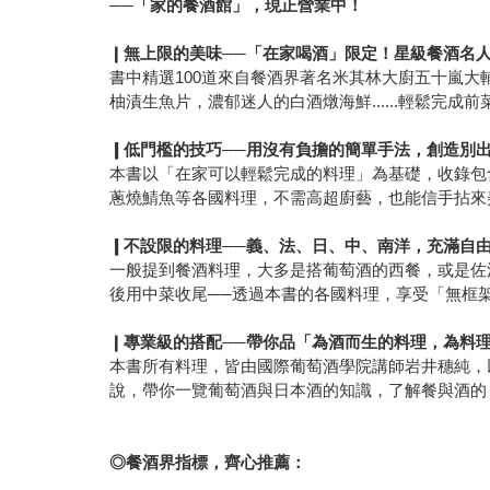
──「家的餐酒館」，現正營業中！
❙
無上限的美味──「在家喝酒」限定！星級餐酒名
書中精選100道來自餐酒界著名米其林大廚五十嵐大輔
柚漬生魚片，濃郁迷人的白酒燉海鮮......輕鬆完
❙
低門檻的技巧──用沒有負擔的簡單手法，創造別
本書以「在家可以輕鬆完成的料理」為基礎，收錄包
蔥燒鯖魚等各國料理，不需高超廚藝，也能信手拈來
❙
不設限的料理──
義、法、日、中、南洋，充滿自
一般提到餐酒料理，大多是搭葡萄酒的西餐，或是佐
後用中菜收尾──透過本書的各國料理，享受「無框
❙
專業級的搭配
──帶你品「
為酒而生的料理，為料
本書所有料理，皆由國際葡萄酒學院講師岩井穗純，
說，帶你一覽葡萄酒與日本酒的知識，了解餐與酒的
◎餐酒界指標，齊心推薦：