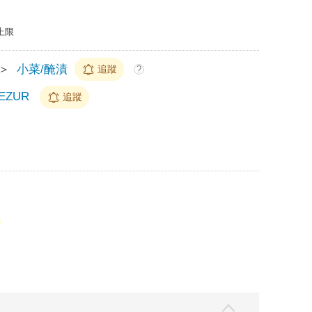
上限
＞
小菜/醃漬
追蹤
?
ZUR
追蹤