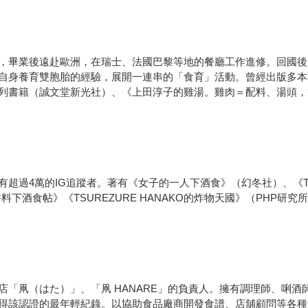
，畢業後遠赴歐洲，在瑞士、法國巴黎等地的餐廳工作進修。回國後
自身養育雙胞胎的經驗，展開一連串的「食育」活動。曾經出版多本
書籍（誠文堂新光社）、《上田淳子的雞湯。雞肉＝配料、湯頭，簡單
過4萬的IG追蹤者。著有《女子的一人下酒食》（幻冬社）、《TSUR
的辛香料下酒食帖》《TSUREZURE HANAKO的炸物天國》（PHP研
「凧（はた）」、「凧 HANARE」的負責人。擁有調理師、唎酒
得該認證的最年輕紀錄。以協助食品廠商開發食譜、店舖顧問等各種