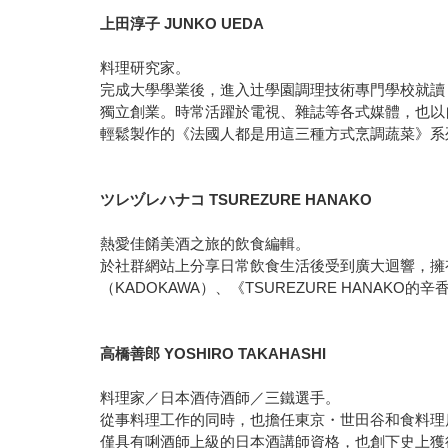
上田淳子 JUNKO UEDA
料理研究家。
完成大學學業後，進入辻學園調理技術專門學校就讀
獨立創業。時常活躍於電視、雜誌等各式媒體，也以
輕鬆製作的《法國人都是用這三種方式烹調蔬菜》系列
ツレヅレハナコ
TSUREZURE HANAKO
熱愛佳餚美酒之旅的飲食編輯。
於社群網站上分享日常飲食生活後受到廣大迴響，擁有超
（KADOKAWA）、《TSUREZURE HANAKO
高橋善郎
YOSHIRO TAKAHASHI
料理家／日本酒侍酒師／三鐵選手。
從事料理工作的同時，也擔任東京・世田谷和食料理店
僅具有唎酒師上級的日本酒講師資格，也創下史上獲