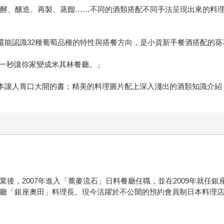
發酵、釀造、再製、蒸餾……不同的酒類搭配不同手法呈現出來的料
還能認識32種葡萄品種的特性與搭餐方向，是小資新手餐酒搭配的葵
，一秒讓你家變成米其林餐廳。」
一本讓人胃口大開的書；精美的料理圖片配上深入淺出的酒類知識介紹
後，2007年進入「蕎麥流石」日料餐廳任職，並在2009年就任銀座分
食餐廳「銀座奧田」料理長。現今活躍於不公開的預約會員制日本料理