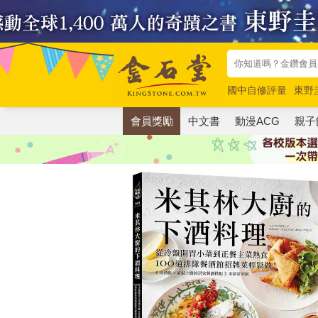
國中自修評量
東野
唯紅花綻放
奧德賽
會員獎勵
中文書
動漫ACG
親子