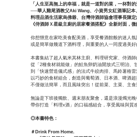
「人生至高無上的幸福，就是一道對的菜，一杯對的
──
華人雞尾酒教父Aki Wang、小資男女紅酒筆記本
料理品酒生活家烏佛爺、台灣侍酒師協會理事長陳定
《侍酒師Ｘ星級主廚的居家餐酒搭配》全新封面，微
你想愜意在家吃美食配美酒，享受餐酒館般的迷人氛
或是簡單做幾道下酒料理，與重要的人一同度過美好
本書集結了超人氣米其林主廚、料理研究家、侍酒師
從「2種食材就能做」的鮭魚卵奶油開放式三明治、
到「快速營造儀式感」的法式牛絞肉排、馬鈴薯格雷
以巧妙的食材組合，創造與葡萄酒、日本酒、啤酒超
不僅做法簡單，而且風味突出！從前菜、主菜、主食
無論是下班後獨飲、週末朋友聚會，還是浪漫燭光晚
帶你打造「料理x酒」的口福感組合，享受風味與質
◎本書特色：
＃Drink From Home.