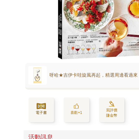
呀哈★吉伊卡哇旋風再起，精選周邊看過來
寫評價
電子書
喜歡+1
賺金幣
活動訊息