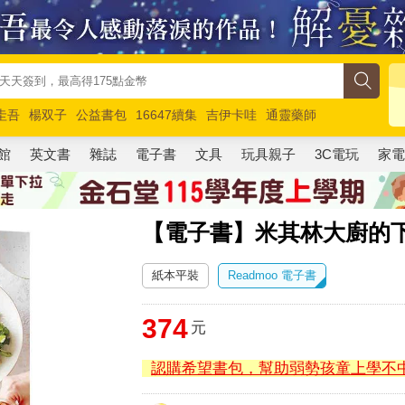
圭吾
楊双子
公益書包
16647續集
吉伊卡哇
通靈藥師
路邊攤新作
馬斯克
玩具總動員5
超慢跑
館
英文書
雜誌
電子書
文具
玩具親子
3C電玩
家
【電子書】米其林大廚的
紙本平裝
Readmoo 電子書
374
元
認購希望書包，幫助弱勢孩童上學不