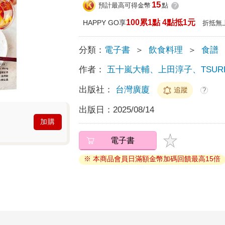
15
預計最高可得金幣
點
?
100累1點 4點抵1元
HAPPY GO享
折抵無
分類：
電子書
＞
飲食料理
＞
食譜
作者：
五十嵐大輔、上田淳子、TSURE
出版社：
台灣廣廈
追蹤
?
出版日：
2025/08/14
加購
電子書
※ 本商品會員日滿額金幣加碼回饋最高15倍