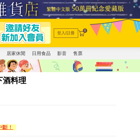
0
登入/註冊
電
居家休閒
日用食品
影音
售票
下酒料理
中斷！