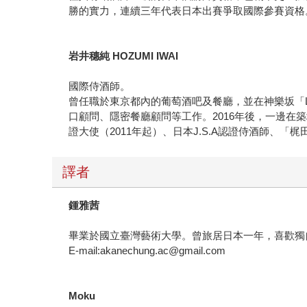
勝的實力，連續三年代表日本出賽爭取國際參賽資格
岩井穗純
HOZUMI IWAI
國際侍酒師。
曾任職於東京都內的葡萄酒吧及餐廳，並在神樂坂「L'A
口顧問、隱密餐廳顧問等工作。2016年後，一邊在
證大使（2011年起）、日本J.S.A認證侍酒師、「
譯者
鍾雅茜
畢業於國立臺灣藝術大學。曾旅居日本一年，喜歡獨
E-mail:akanechung.ac@gmail.com
Moku