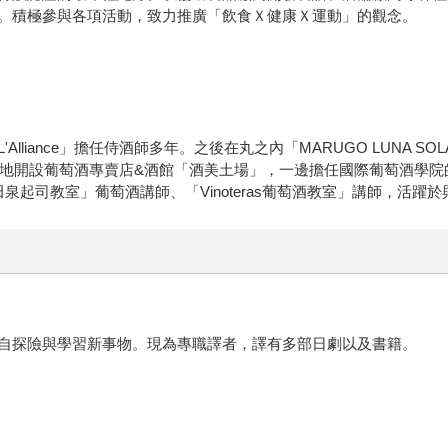
。積極參與各項活動，致力推廣「飲食Ｘ健康Ｘ運動」的觀念。
lliance」擔任侍酒師多年。之後在丸之內「MARUGO LUNA 
築地開設葡萄酒專賣店&酒館「酒美土場」，一邊擔任國際葡萄酒學院
梶田泉起司教室」葡萄酒講師、「Vinoteras葡萄酒教室」講師，活
自探險與學習新事物。現為專職譯者，譯有多部日劇以及書籍。