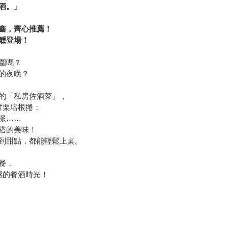
酒。」
、
鑫，齊心推薦！
醺登場！
圍嗎？
的夜晚？
的「私房佐酒菜」，
甘栗培根捲；
派……
搭的美味！
到甜點，都能輕鬆上桌。
餐，
感的餐酒時光！