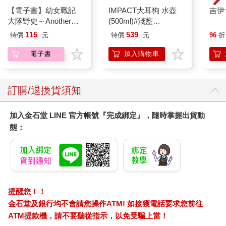
【電子書】幼女戰記
IMPACT大耳狗 水壺
吉伊
大隊野史～Another
(500ml)#淺藍
Story of the Battalion～
IMCMB01LB
115
539
特價
元
特價
元
96
折
(1)
電子書
加入購物車
訂購/退換貨須知
加入金石堂 LINE 官方帳號『完成綁定』，隨時掌握出貨動
態：
提醒您！！
金石堂及銀行均不會請您操作ATM! 如接獲電話要求您前往
ATM提款機，請不要聽從指示，以免受騙上當！