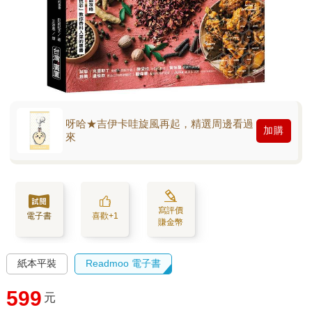
呀哈★吉伊卡哇旋風再起，精選周邊看過
加購
來
寫評價
電子書
喜歡+1
賺金幣
紙本平裝
Readmoo 電子書
599
元