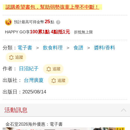
認購希望書包，幫助弱勢孩童上學不中斷！
25
預計最高可得金幣
點
?
100累1點 4點抵1元
HAPPY GO享
折抵無上限
分類：
電子書
＞
飲食料理
＞
食譜
＞
醬料/香料
追蹤
作者：
日沼紀子
追蹤
出版社：
台灣廣廈
追蹤
出版日：
2025/08/14
活動訊息
金石堂2026海外優惠：電子書