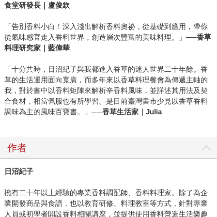
食堂研發長｜盧俊欽
「告別香料小白！深入淺出解析香料奧祕，從基礎到應用，帶你
從氣味感官走入香料世界，創造層次豐富的美味料理。」──
香草
料理研究家｜藍偉華
「十分共時，日沼紀子與我都進入香草的迷人世界二十年餘。香
草的生活運用面向寬廣，而多年來以香草料理餐會為傳遞主軸的
我，對於書中以香料矩陣來解析辛香料風味，並詳述其用法及契
合食材，相當佩服也有所學習。是目前臺灣書市少見以香草香料
調味為主的風味百寶書。」──
香草生活家｜
Julia
作者
日沼紀子
擁有二十年以上經驗的專業香料調配師、香料料理家。除了為企
業開發商品與食譜，也以教育研修、料理教室等方式，針對專業
人員或初學者開設香料相關講座，並提供使用香料營造生活樂趣