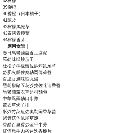
38檸檬
39柳橙
40香橙（日本柚子）
41陳皮
42檸檬馬鞭草
43泰國青檸葉
44檸檬香茅
｜應用食譜｜
春日馬鬱蘭茴香豆腐泥
羅勒味噌炒茄子
杜松子檸檬雞佐酥炸鼠尾草
舒肥火腿佐奧勒岡薄荷醬
百里香風味蝦丸湯
黑胡椒豬五花沙拉佐迷迭香醬
馬鬱蘭薰衣草起司麵包
中華風羅勒口水雞
薰衣草烤羊排
酥炸竹莢魚佐奧勒岡香草醬
烤舞菇佐鼠尾草鹽
香醋百里香炒金平牛蒡
紅酒燉牛肉搭迷迭香脆片