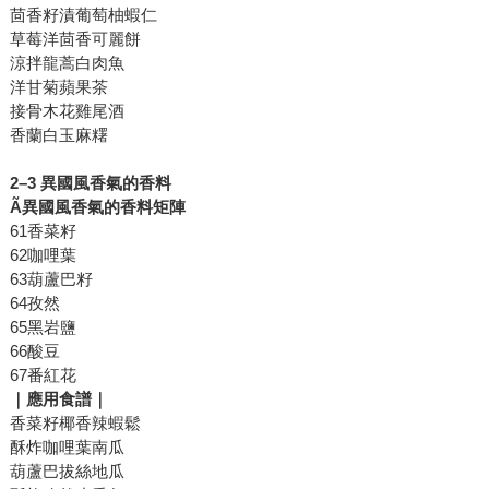
茴香籽漬葡萄柚蝦仁
草莓洋茴香可麗餅
涼拌龍蒿白肉魚
洋甘菊蘋果茶
接骨木花雞尾酒
香蘭白玉麻糬
2
–3
異國風香氣的香料
Ã
異國風香氣的香料矩陣
61香菜籽
62咖哩葉
63葫蘆巴籽
64孜然
65黑岩鹽
66酸豆
67番紅花
｜應用食譜｜
香菜籽椰香辣蝦鬆
酥炸咖哩葉南瓜
葫蘆巴拔絲地瓜