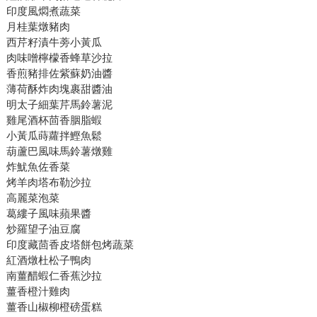
印度風燜煮蔬菜
月桂葉燉豬肉
西芹籽漬牛蒡小黃瓜
肉味噌檸檬香蜂草沙拉
香煎豬排佐紫蘇奶油醬
薄荷酥炸肉塊裹甜醬油
明太子細葉芹馬鈴薯泥
雞尾酒杯茴香胭脂蝦
小黃瓜蒔蘿拌鰹魚鬆
葫蘆巴風味馬鈴薯燉雞
炸魷魚佐香菜
烤羊肉塔布勒沙拉
高麗菜泡菜
葛縷子風味蘋果醬
炒羅望子油豆腐
印度藏茴香皮塔餅包烤蔬菜
紅酒燉杜松子鴨肉
南薑醋蝦仁香蕉沙拉
薑香橙汁雞肉
薑香山椒柳橙磅蛋糕