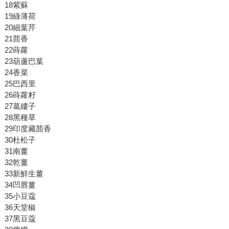
18紫蘇
19綠薄荷
20細葉芹
21茴香
22蒔蘿
23葫蘆巴葉
24香菜
25巴西里
26蒔蘿籽
27葛縷子
28黑種草
29印度藏茴香
30杜松子
31南薑
32乾薑
33新鮮生薑
34凹唇薑
35小豆蔻
36天堂椒
37黑豆蔻