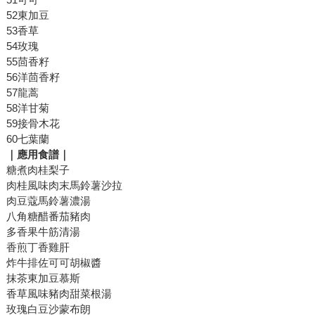
52東加豆
53香草
54玫瑰
55茴香籽
56洋茴香籽
57龍蒿
58洋甘菊
59接骨木花
60七葉蘭
｜應用食譜｜
糖煮肉桂梨子
肉桂風味肉末馬鈴薯沙拉
肉豆蔻馬鈴薯濃湯
八角糖醋番茄豬肉
多香果牛筋清湯
香煎丁香雞肝
炸牛排佐可可胡椒醬
抹茶東加豆慕斯
香草風味豬肉甜菜根湯
玫瑰白豆沙蒙布朗