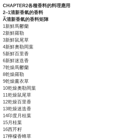
CHAPTER2
各種香料的料理應用
2
–1
清新香氣的香料
Ã
清新香氣的香料矩陣
1新鮮馬鬱蘭
2新鮮羅勒
3新鮮鼠尾草
4新鮮奧勒岡葉
5新鮮百里香
6新鮮迷迭香
7乾燥馬鬱蘭
8乾燥羅勒
9乾燥薰衣草
10乾燥奧勒岡葉
11乾燥鼠尾草
12乾燥百里香
13乾燥迷迭香
14印度月桂葉
15月桂葉
16西芹籽
17檸檬香蜂草