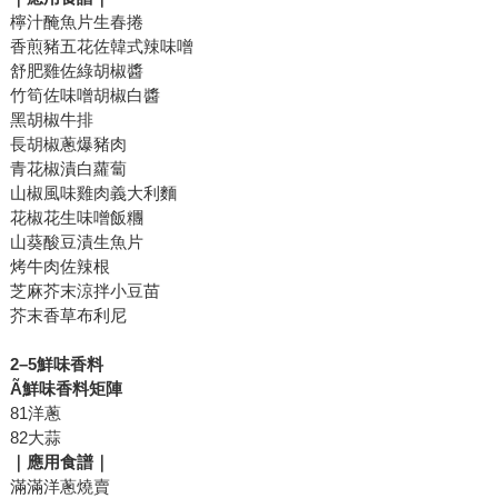
檸汁醃魚片生春捲
香煎豬五花佐韓式辣味噌
舒肥雞佐綠胡椒醬
竹筍佐味噌胡椒白醬
黑胡椒牛排
長胡椒蔥爆豬肉
青花椒漬白蘿蔔
山椒風味雞肉義大利麵
花椒花生味噌飯糰
山葵酸豆漬生魚片
烤牛肉佐辣根
芝麻芥末涼拌小豆苗
芥末香草布利尼
2
–5
鮮味香料
Ã
鮮味香料矩陣
81洋蔥
82大蒜
｜應用食譜｜
滿滿洋蔥燒賣