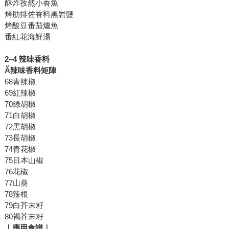
酥炸孜然小香魚
烤肋排佐香料黑岩鹽
烤酸豆番茄爐魚
番紅花海鮮湯
2
–4
辣味香料
Ã
辣味香料矩陣
68青辣椒
69紅辣椒
70綠胡椒
71白胡椒
72黑胡椒
73長胡椒
74青花椒
75日本山椒
76花椒
77山葵
78辣根
79白芥末籽
80褐芥末籽
｜應用食譜｜