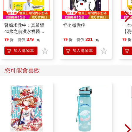
腎臟求救中：真希望
怪奇微微疼
一本
40歲之前洪永祥醫師
【漫
就告訴我這些事
行動
379
221
79
折
特價
元
79
折
特價
元
79
折
開關
「行
加入購物車
加入購物車
學方
您可能會喜歡