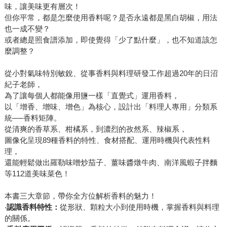
味，讓美味更有層次！
但你平常，都是怎麼使用香料呢？是否永遠都是黑白胡椒，用法
也一成不變？
或者總是照食譜添加，即使覺得「少了點什麼」，也不知道該怎
麼調整？
從小對氣味特別敏銳、從事香料與料理研發工作超過20年的日沼
紀子老師，
為了讓每個人都能像用鹽一樣「直覺式」運用香料，
以「增香、增味、增色」為核心，設計出「料理人專用」分類系
統──香料矩陣。
從清爽的香草系、柑橘系，到濃烈的孜然系、辣椒系，
圖像化呈現89種香料的特性、食材搭配、運用時機與代表性料
理，
還能輕鬆做出羅勒味噌炒茄子、薑味醬燉牛肉、南洋風蝦子拌麵
等112道美味菜色！
本書三大章節，帶你全方位解析香料的魅力！
‧
認識香料特性：
從形狀、顆粒大小到使用時機，掌握香料與料理
的關係。