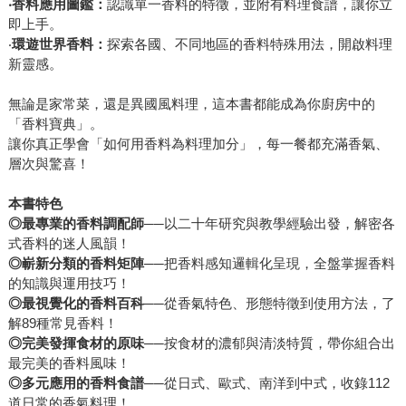
‧
香料應用圖鑑：
認識單一香料的特徵，並附有料理食譜，讓你立
即上手。
‧
環遊
世界香料
：
探索各國、不同地區的香料特殊用法，開啟料理
新靈感。
無論是家常菜，還是異國風料理，這本書都能成為你廚房中的
「香料寶典」。
讓你真正學會「如何用香料為料理加分」，每一餐都充滿香氣、
層次與驚喜！
本書特色
◎最專業的香料調配師
──以二十年研究與教學經驗出發，解密各
式香料的迷人風韻！
◎
嶄新分類的香料矩陣
──把香料感知邏輯化呈現，全盤掌握香料
的知識與運用技巧！
◎
最視覺化的香料百科
──從香氣特色、形態特徵到使用方法，了
解89種常見香料！
◎
完美發揮食材的原味
──按食材的濃郁與清淡特質，帶你組合出
最完美的香料風味！
◎
多元應用的香料食譜
──從日式、歐式、南洋到中式，收錄112
道日常的香氣料理！