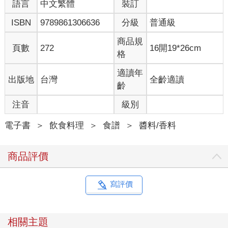
語言
中文繁體
裝訂
ISBN
9789861306636
分級
普通級
商品規
頁數
272
16開19*26cm
格
適讀年
出版地
台灣
全齡適讀
齡
注音
級別
電子書
＞
飲食料理
＞
食譜
＞
醬料/香料
商品評價
寫評價
相關主題