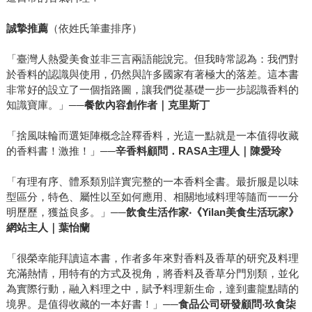
誠摯推薦
（依姓氏筆畫排序）
「臺灣人熱愛美食並非三言兩語能說完。但我時常認為：我們對
於香料的認識與使用，仍然與許多國家有著極大的落差。這本書
非常好的設立了一個指路圖，讓我們從基礎一步一步認識香料的
知識寶庫。」──
餐飲內容創作者｜克里斯丁
「捨風味輪而選矩陣概念詮釋香料，光這一點就是一本值得收藏
的香料書！激推！」──
辛香料顧問．
RASA
主理人｜陳愛玲
「有理有序、體系類別詳實完整的一本香料全書。最折服是以味
型區分，特色、屬性以至如何應用、相關地域料理等隨而一一分
明歷歷，獲益良多。」──
飲食生活作家‧《
Yilan
美食生活玩家》
網站主人｜葉怡蘭
「很榮幸能拜讀這本書，作者多年來對香料及香草的研究及料理
充滿熱情，用特有的方式及視角，將香料及香草分門別類，並化
為實際行動，融入料理之中，賦予料理新生命，達到畫龍點睛的
境界。是值得收藏的一本好書！」──
食品公司研發顧問‧玖食柒