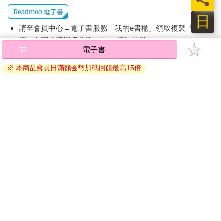
日
請至會員中心→電子書服務「我的e書櫃」領取複製『兌換
碼』至電子書服務商Readmoo進行兌換。
退換貨須知：
因版權保護，您在金石堂所購買的電子書僅能以金石堂專屬
的閱讀軟體開啟閱讀，無法以其他閱讀器或直接下載檔案。
依據「消費者保護法」第19條及行政院消費者保護處公告之
「通訊交易解除權合理例外情事適用準則」，非以有形媒介
提供之數位內容或一經提供即為完成之線上服務，經消費者
事先同意始提供。（如：電子書、電子雜誌、下載版軟體、
虛擬商品…等），
不受「網購服務需提供七日鑑賞期」的限
制
。為維護您的權益，建議您先使用「試閱」功能後再付款
購買。