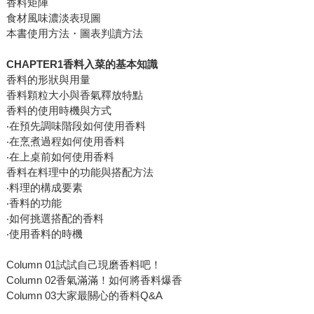
香料矩陣
食材風味濃淡表現圖
本書使用方法・圖表判讀方法
CHAPTER1
香料入菜的基本知識
香料的形狀與用量
香料顆粒大小與香氣釋放特點
香料的使用時機與方式
‧在預先調味階段如何使用香料
‧在烹煮過程如何使用香料
‧在上桌前如何使用香料
香料在料理中的功能與搭配方法
‧料理的構成要素
‧香料的功能
‧如何挑選搭配的香料
‧使用香料的時機
Column 01試試自己現磨香料吧！
Column 02香氣滿滿！如何將香料爆香
Column 03大家最關心的香料Q&A