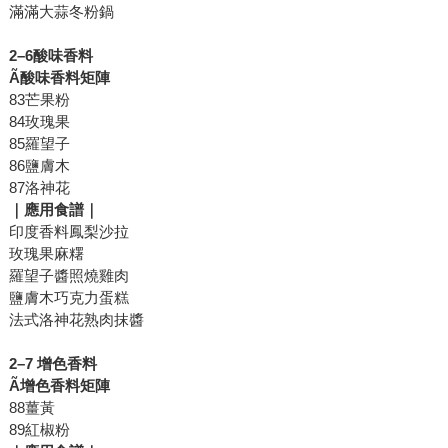
滿滿大蒜冬粉鍋
2
–6
酸味香料
Ã
酸味香料矩陣
83芒果粉
84玫瑰果
85羅望子
86鹽膚木
87洛神花
｜應用食譜｜
印度香料鳳梨沙拉
玫瑰果麻糬
羅望子醬照燒雞肉
鹽膚木巧克力蛋糕
法式洛神花熟肉抹醬
2
–7
增色香料
Ã
增色香料矩陣
88薑黃
89紅椒粉