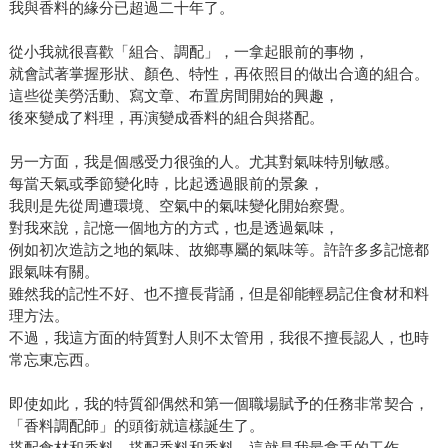
我與香料的緣分已超過二十年了。
從小我就很喜歡「組合、調配」，一拿起眼前的事物，
就會試著掌握形狀、顏色、特性，再依照目的做出合適的組合。
這些從美勞活動、寫文章、布置房間開始的興趣，
後來變成了料理，再演變成香料的組合與搭配。
另一方面，我是個感受力很強的人。尤其對氣味特別敏感。
每當天氣或季節變化時，比起透過眼前的景象，
我則是先從周遭環境、空氣中的氣味變化開始察覺。
對我來說，記憶一個地方的方式，也是透過氣味，
例如初次造訪之地的氣味、故鄉專屬的氣味等。許許多多記憶都
跟氣味有關。
雖然我的記性不好、也不擅長背誦，但是卻能輕易記住食材和料
理方法。
不過，我這方面的特質對人則不太管用，我很不擅長認人，也時
常忘東忘西。
即使如此，我的特質卻偶然和第一個職場賦予的任務非常契合，
「香料調配師」的頭銜就這樣誕生了。
搭配食材和香料、搭配香料和香料，這就是我最拿手的工作。