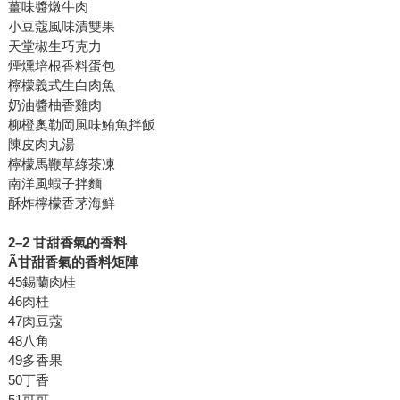
薑味醬燉牛肉
小豆蔻風味漬雙果
天堂椒生巧克力
煙燻培根香料蛋包
檸檬義式生白肉魚
奶油醬柚香雞肉
柳橙奧勒岡風味鮪魚拌飯
陳皮肉丸湯
檸檬馬鞭草綠茶凍
南洋風蝦子拌麵
酥炸檸檬香茅海鮮
2
–2
甘甜香氣的香料
Ã
甘甜香氣的香料矩陣
45錫蘭肉桂
46肉桂
47肉豆蔻
48八角
49多香果
50丁香
51可可