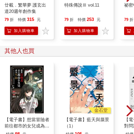
廿載．繁華夢 護玄出
特殊傳說Ⅲ vol.11
祕密
道20週年創作集
315
253
79
折
特價
元
79
折
特價
元
79
折
加入購物車
加入購物車
其他人也買
金石堂
【電子書】想當冒險者
【電子書】藍天與蜃景
【電
前往都市的女兒成為S
（1）
對問
級～黑髮的女武神～
邏輯
98
105