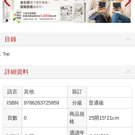
目錄
Top
詳細資料
語言
其他
裝訂
ISBN
9786263725959
分級
普通級
商品規
頁數
0
25開15*21cm
格
適讀年