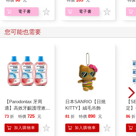
特價
元
特價
元
特價
(05)
電子書
電子書
您可能也需要
【Parodontax 牙周
日本SANRIO【日燒
【S
適】高效牙齦護理漱口
KITTY】絨毛吊飾
定】
水-極淨清新500mlx3
涼薄荷
725
890
73
折
特價
元
81
折
特價
元
86
折
入
加入購物車
加入購物車