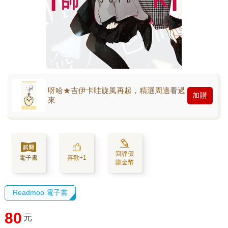
呀哈★吉伊卡哇旋風再起，精選周邊看過
加購
來
寫評價
電子書
喜歡+1
賺金幣
Readmoo 電子書
80
元