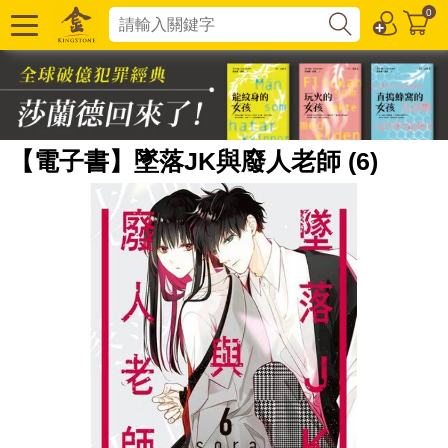
0
【電子書】墜落JK與廢人老師 (6)