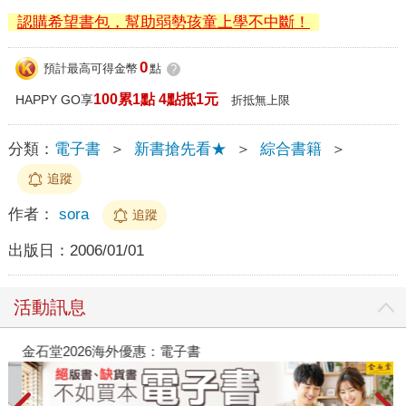
認購希望書包，幫助弱勢孩童上學不中斷！
0
預計最高可得金幣
點
?
100累1點 4點抵1元
HAPPY GO享
折抵無上限
分類：
電子書
＞
新書搶先看★
＞
綜合書籍
＞
追蹤
作者：
sora
追蹤
出版日：
2006/01/01
活動訊息
金石堂2026海外優惠：電子書