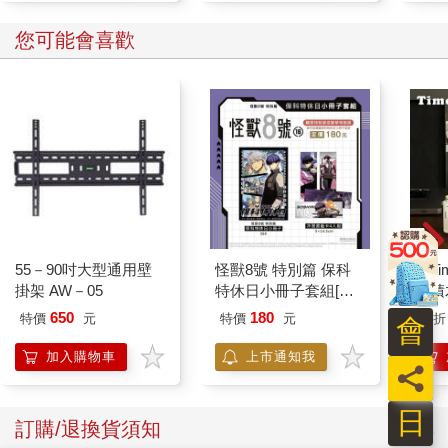
您可能會喜歡
55－90吋大型通用壁
怪獸8號 特別篇 保科
【T
掛架 AW－05
特休日小冊子套組[限
典積
加購]
650
180
特價
元
特價
元
51
折
會
加入購物車
上市通知我
員
日
訂購/退換貨須知