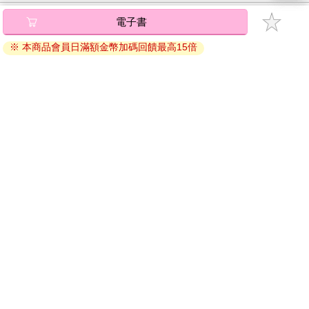
加入金石堂 LINE 官方帳號『完成綁定』，隨時掌握出貨動
電子書
態：
※ 本商品會員日滿額金幣加碼回饋最高15倍
提醒您！！
金石堂及銀行均不會請您操作ATM! 如接獲電話要求您前往
ATM提款機，請不要聽從指示，以免受騙上當！
購買須知：
使用金石堂電子書服務即為同意
金石堂電子書服務條款
。
電子書分為「金石堂(線上閱讀+APP)」及「Readmoo(兌換
碼)」兩種：
將儲存於會員中心→電子書服務「我的e書櫃」，點選線上
閱讀直接開啟閱讀。