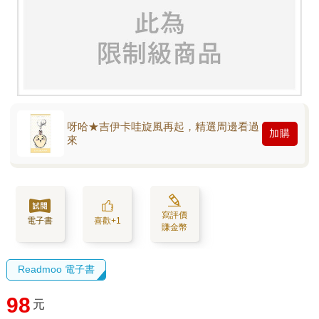
呀哈★吉伊卡哇旋風再起，精選周邊看過
加購
來
寫評價
電子書
喜歡+1
賺金幣
Readmoo 電子書
98
元