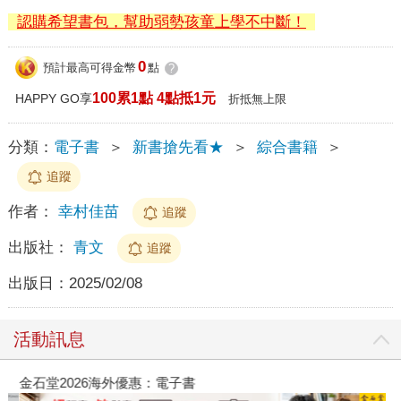
認購希望書包，幫助弱勢孩童上學不中斷！
0
預計最高可得金幣
點
?
100累1點 4點抵1元
HAPPY GO享
折抵無上限
分類：
電子書
＞
新書搶先看★
＞
綜合書籍
＞
追蹤
作者：
幸村佳苗
追蹤
出版社：
青文
追蹤
出版日：
2025/02/08
活動訊息
金石堂2026海外優惠：電子書