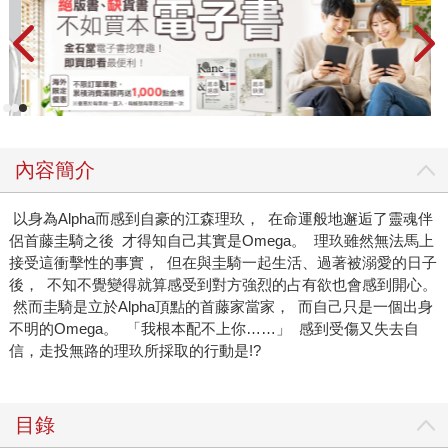
內容簡介
以身為Alpha而感到自豪的江森理玖， 在命運般地邂逅了靈魂伴
侶首藤圭騎之後 才得知自己其實是Omega。 理玖雖然無法馬上
接受這衝擊性的事實， 但在與圭騎一起生活、過著被溺愛的日子
後， 不知不覺變得就算感受到對方強烈的占有欲也會感到開心。
然而圭騎是立於Alpha頂點的首藤家當家， 而自己只是一個出身
不明的Omega。 「我根本配不上你……」 感到受傷又失去自
信，走投無路的理玖所採取的行動是!?
目錄