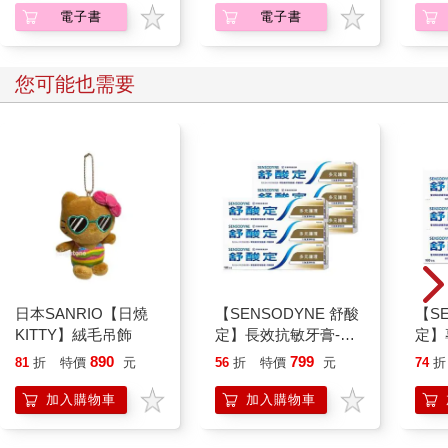
電子書
電子書
您可能也需要
日本SANRIO【日燒
【SENSODYNE 舒酸
【S
KITTY】絨毛吊飾
定】長效抗敏牙膏-多
定】
元護理120gx6入
膏-沁
890
799
81
折
特價
元
56
折
特價
元
74
折
加入購物車
加入購物車