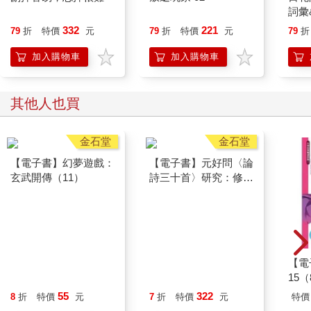
詞彙
332
221
79
折
特價
元
79
折
特價
元
79
折
加入購物車
加入購物車
其他人也買
金石堂
【電子書】元好問〈論
詩三十首〉研究：修訂
本
金石堂
【電子書】幻夢遊戲：
【電
玄武開傳（11）
15
導開
55
322
8
折
特價
元
7
折
特價
元
特價