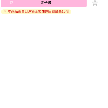
加入金石堂 LINE 官方帳號『完成綁定』，隨時掌握出貨動
態：
提醒您！！
金石堂及銀行均不會請您操作ATM! 如接獲電話要求您前往
ATM提款機，請不要聽從指示，以免受騙上當！
購買須知：
使用金石堂電子書服務即為同意
金石堂電子書服務條款
。
電子書分為「金石堂(線上閱讀+APP)」及「Readmoo(兌換
碼)」兩種：
將儲存於會員中心→電子書服務「我的e書櫃」，點選線上
閱讀直接開啟閱讀。
線上閱讀：