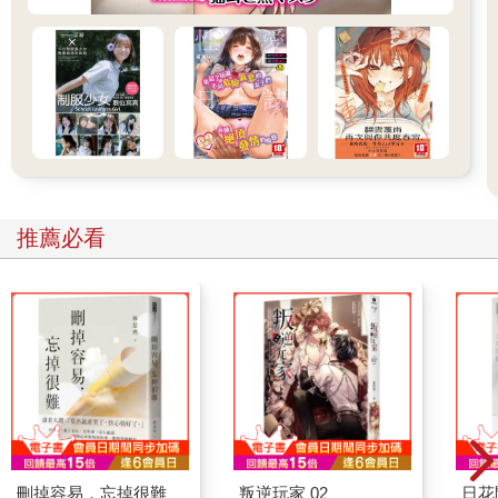
推薦必看
刪掉容易，忘掉很難
叛逆玩家 02
日花