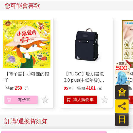
您可能會喜歡
【電子書】小狐狸的帽
【PUGO】聰明書包
日本
子
3.0 plus(中低年級)酷
HA
黑 全新進化玩美上市
金緻
259
4161
特價
元
95
折
特價
元
65
折
會
濕潤
140
電子書
加入購物車
員
臉部
顏保
日
訂購/退換貨須知