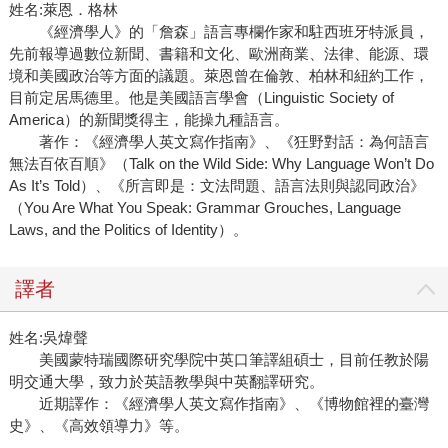
姓名:萊恩．格林
《經濟學人》的「詹森」語言專欄作家和駐西班牙特派員，
先前報導過數位新聞、書籍和文化、歐洲商業、法律、能源、環
境和美國政治等方面的議題。萊恩曾在倫敦、柏林和紐約工作，
目前定居馬德里。他是美國語言學會（Linguistic Society of
America）的新聞獎得主，能操九種語言。
著作：《經濟學人英文寫作指南》、《狂野對話：為何語言
無法百依百順》（Talk on the Wild Side: Why Language Won’t Do
As It’s Told）、《所言即是：文法問題、語言法則與認同政治》
（You Are What You Speak: Grammar Grouches, Language
Laws, and the Politics of Identity）。
譯者
姓名:吳煒聲
美國蒙特瑞國際研究學院中英口筆譯組碩士，目前任教於陽
明交通大學，致力於英語教學與中英翻譯研究。
近期譯作：《經濟學人英文寫作指南》、《博物館裡的臺灣
史》、《高效領導力》等。