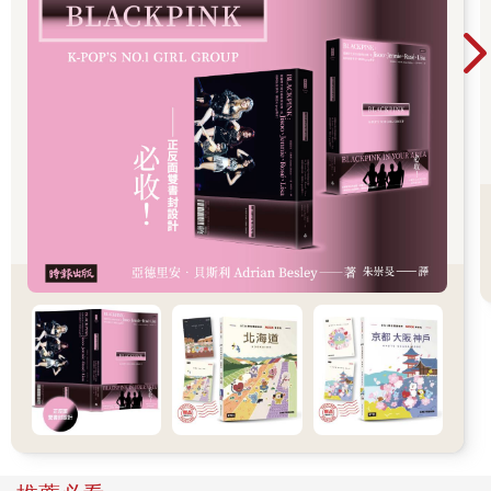
字詞若浮誇冗長，往往會模糊意義，或者暴露出意義空洞。去掉
這些詞語，改用簡單的字詞。
3. 言簡意賅
我們的讀者很忙，容易被其他的雜誌或報紙（或手機的App）所
吸引。我們希望讀者閱讀我們的文章時不會浪費時間，所以要讓
每個字都發揮作用。
4. 誠實坦率
我們偶爾會使用被動語態，但被動句常被誤用，好比會讓人不知
道句子中誰做了什麼：別忘了隆納．雷根（Ronald Reagan）的
名言「錯誤被犯下了」（Mistakes were made）。主動句也可能
意思模糊。然而，只要盡量將被動語態轉為主動語態，句意便會
更直接明瞭。
5. 謙遜虛心
把你的文章多讀幾遍。每回都要毫不留情調整文字，無論是刪除