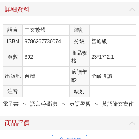
4. 能用主動語態，就別用被動語態。
詳細資料
5. 能想到常用的英文詞語，就不要使用外來語、學術詞彙或
行話。
語言
中文繁體
裝訂
ISBN
9786267736074
分級
普通級
6. 若根據上述規則而胡言亂語，便要打破它們。
商品規
頁數
392
23*17*2.1
格
這些規則用途不同：
適讀年
出版地
台灣
全齡適讀
1. 文句原創
齡
《經濟學人》要讓讀者汲取別處無法提供的分析，但我們也希望
注音
級別
寫作品質不落人後。讀者若每讀一句話都會看到陳腔濫調，難免
思緒渙散。然而，我們的作者若善用新穎的意象、類比和措辭來
電子書
＞
語言/字辭典
＞
英語學習
＞
英語論文寫作
吸引讀者的注意力，閱讀我們的文章便會樂趣無窮，令人愛不釋
手。
商品評價
2. 清晰明瞭