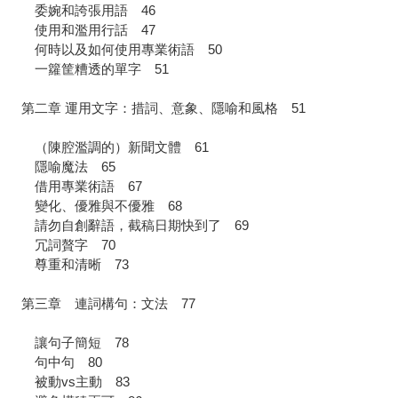
委婉和誇張用語 46
使用和濫用行話 47
何時以及如何使用專業術語 50
一籮筐糟透的單字 51
第二章 運用文字：措詞、意象、隱喻和風格 51
（陳腔濫調的）新聞文體 61
隱喻魔法 65
借用專業術語 67
變化、優雅與不優雅 68
請勿自創辭語，截稿日期快到了 69
冗詞贅字 70
尊重和清晰 73
第三章 連詞構句：文法 77
讓句子簡短 78
句中句 80
被動vs主動 83