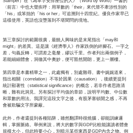
Stamper）在《為單字安排座位的人》（Word by Word）一書的
〈前言〉中也大聲疾呼：用單數的「their」來代替不牽涉性別的
「his」或笨拙的「his or her」可追溯到十四世紀。優良作家早已
這樣使用，英語也沒墮落到不堪聞問的境地。
第三章探討的範圍很廣，最饒人興味的是末尾指出「may和
might」的差異。這是讓《經濟學人》作家跌倒的絆腳石。一字之
差，句義反轉，可謂差之毫釐，繆以千里。作者列出兩個例子，
若能細細體會，洞徹其中奧妙，便可豁然開朗，更上一層樓。
第四章是本書精華之一，此處獨有，別處難尋。書中娓娓道來，
指出相關（correlation）不等於因果（causation），後續更提到
統計顯著性（statistical significance）的概念，若非作者思路清
晰，難有此洞見。另有探討平均值的章節，說明平均數、中位數
和眾數的用法。我譯完這段文字之後，有股茅塞頓開之感，不再
會被欺騙文字所蒙蔽。
此外，作者還提到各種陷阱，雖然翻譯時很燒腦，卻能訓練邏
輯，掌握脈絡。舉例來說，將大的數字與GDP比較能讓讀者體會
規模大小，但此時要小心，別暗示某些東西是GDP內含之物。例