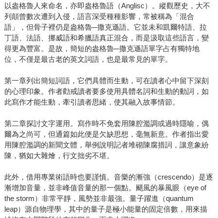
以盎格魯人來命名，亦即盎格魯語（Anglisc）。縱觀歷史，大不
列顛曾數次遭到入侵，語言深受種種影響，常被稱為「混合
語」，但骨子裡仍是盎格魯─撒克遜語。它並未和凱爾特語、拉
丁語、法語、挪威語和希臘語真正混合，而是汲取這些語言，變
得更為豐富。是故，簡短的盎格魯─撒克遜語單字占有獨特地
位，不僅是最古老的英文詞語，也是最常見的單字。
第一章列出簡短詞語，它們具體而生動，可在讀者心中留下深刻
的心理印象。作者勸戒讀者要多使用具體名詞和生動的動詞，如
此寫作才能生動，牽引讀者思緒，使其融入故事情節。
第二章探討文字運用。寫作時不免套用陳腔濫調或過時隱喻，偶
爾為之尚可，但通篇如此便是欠缺思想，毫無新意。作者指出愛
用陳腔濫調的新聞文體，舉例說明記者堆砌陳腐措詞，讓意象紛
陳，猶如大雜燴，行文拙劣不堪。
此外，借用專業術語時也要謹慎。音樂的漸強（crescendo）是逐
漸增加音量，並非峰值音量的那一個點。颶風的暴風眼（eye of
the storm）非常平靜，風勢並非最強。量子躍進（quantum
leap）源自物理學，其中的量子是極小能量的固定倍數，用來描