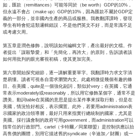
如，匯款（remittances）可能等同於（be worth）GDP的10%，
但永遠不會占（make up）GDP的10%，因為匯款不屬於GDP定
義的一部分，並非國內生產的商品或服務。我教翻譯課時，發現
學生有時會犯這類邏輯錯誤，不是他們英文不好，而是常識不足
或考慮欠周。
第五章是潤色修飾，說明該如何編輯文字，產出最好的文檔。作
者提出「謀殺摯愛」和「先簡化，再誇大」的原則，告訴讀者該
如何用批判的眼光審視初稿，使其更加完美。
第六章開始探究細節，逐一講解重要單字。我翻譯時力求文字清
楚易懂。讀者可視各自需求瀏覽內文。此處稍微提幾個有趣的條
目。在美國，quite是一個強化副詞，類似於very；在英國，它通
常表示moderately或reasonably，所以用它修飾某個字，通常不是
讚美。動詞table在英國的意思是提出某件事來採取行動，但是在
美國，情況恰好相反，表示擱置。此外，若要用administration表
示國家的政治領導層，最好只用來指實行總統制的國家，尤其是
美國。採行議會制的政府可用government，而administration可以
指常任的行政部門。cartel（卡特爾／同業聯盟）是控制供應以抬
高售價的團體，別用它描述舊的syndicate（辛迪加／財團）或一