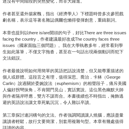
述沒有中間階段的突然變化，而非大躍進。
作者甚至還外揚家醜，指出《經濟學人》下標題時曾多次參照戲
劇名稱，表示這等著名雜誌偶爾也懶得發揮創意，重鑄新詞。
本章也提到以there is/are開頭的句子，好比There are three issues
facing the country，作者建議最好改成The country faces three
issues（國家面臨三個問題）。我在大學執教多年，經常看到學
生如此落筆，不僅文字拖沓，甚至在一句話出現兩個動詞而犯下
文法錯誤。
作者最後說明如何用簡單的英語把話說清楚，但又能尊重描述的
個人或群體。這段言之有理，值得深思。喬治．卡林（George
Carlin）說過關於委婉說法（euphemism）的相聲段子，痛斥美國
人偏好拐彎抹角，不肯開門見山，實話實說。這位黑色幽默大師
與作者隔岸呼應，雙方不謀而合。本書後續也不時指出，掩飾逃
避的英語說法讓文章死氣沉沉，令人難以卒讀。
第三章探討連詞構句的文法。作者強調閱讀讓人燒腦，應該盡量
讓讀者輕鬆，故行文要簡潔，別套用複雜句型。本章有幾處值得
詳讀的內容。