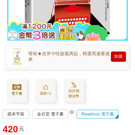
呀哈★吉伊卡哇旋風再起，精選周邊看過
加購
來
寫評價
電子書
喜歡+1
賺金幣
?
紙本平裝
金石堂 電子書
Readmoo 電子書
420
元