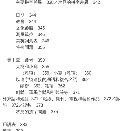
主要拼字差異 338／常見的拼字差異 342
日期 344
教育 344
文化參照 345
測量單位 346
美英詞彙表 346
特殊問題 355
第十章 參考 359
大寫和小寫 355
（雜項） 359／小寫（雜項） 360
以連字號連接的詞語和複合名詞 362
頭銜 362／雜項 362
斜體、羅馬字體和引號等等 371
外來語和短語 371／報紙、期刊、電視和藝術作品 372／訴
訟 372／複數 373
常見的拼字問題 375
用語表 383
致謝 389