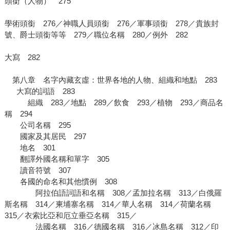
頭銜（人物） 275
學術頭銜 276／神職人員頭銜 276／軍事頭銜 278／貴族封
號、爵士頭銜等等 279／職位名稱 280／例外 282
大寫 282
第八章 名字內藏玄虛：世界各地的人物、組織和地點 283
大寫的詞語 283
組織 283／地點 289／飲食 293／植物 293／商品名
稱 294
公司名稱 295
國家及其居民 297
地名 301
翻譯外國名稱和單字 305
讀音符號 307
各國的命名和其他慣例 308
阿拉伯語詞語和名稱 308／孟加拉名稱 313／白俄羅
斯名稱 314／柬埔寨名稱 314／華人名稱 314／荷蘭名稱
315／衣索比亞和厄立垂亞名稱 315／
法國名稱 316／德國名稱 316／冰島名稱 312／印