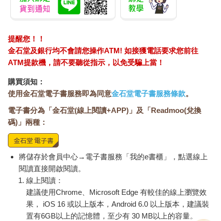
高貴的馬匹，而是曬衣架（clothes-horse）。」馬克．吐溫為作
家訂定的規則呼應歐威爾的規則。他說作家應該：
提醒您！！
●說出想說的話，而非大致到位。
金石堂及銀行均不會請您操作ATM! 如接獲電話要求您前往
ATM提款機，請不要聽從指示，以免受騙上當！
●使用正確字詞，不要用近義詞。
購買須知：
●避免冗詞贅語。
使用金石堂電子書服務即為同意
金石堂電子書服務條款
。
電子書分為「金石堂(線上閱讀+APP)」及「Readmoo(兌換
●不可省略必要的細節。
碼)」兩種：
●形式不可馬虎。
●使用正確的文法。
將儲存於會員中心→電子書服務「我的e書櫃」，點選線上
閱讀直接開啟閱讀。
●風格簡單直接。
線上閱讀：
建議使用Chrome、Microsoft Edge 有較佳的線上瀏覽效
果， iOS 16 或以上版本，Android 6.0 以上版本，建議裝
說得倒容易。但什麼是正確字詞？良好的文法？簡單的風格？
置有6GB以上的記憶體，至少有 30 MB以上的容量。