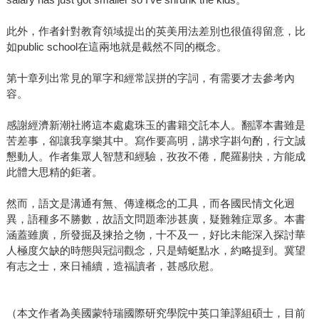
此外，作者針對教育領域提出的英美用法差別也很值得留意，比
如public school在這兩地就是截然不同的概念。
第十章列出常見的單字和經常誤拼的字詞，有需要才去參考內
容。
感謝經濟新潮社將這本處處珠玉的書籍交託本人。翻譯本書雖是
苦差事，卻讓我享樂其中。寫作要高明，講求字斟句酌，行文誠
懇動人。作者集眾人智慧和經驗，孜孜不倦，爬羅剔抉，方能成
此體大思精的鉅著。
然而，語文是溝通有無、傳達概念的工具，而各國民情文化迥
異，語種多不勝數，故語文問題牽涉甚廣，疑難雜症眾多。本書
涵蓋雖廣，所發掘及揀拾之物，十不及一，好比未能深入探討華
人極度欠缺的時態與冠詞觀念，只是蜻蜓點水，約略提到。冀望
有志之士，來日補續，造福讀者，甚感欣慰。
（本文作者為美國蒙特瑞國際研究學院中英口筆譯組碩士，目前