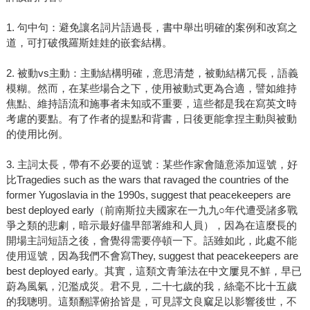
1. 句中句：避免讓名詞片語過長，書中舉出明確的案例和改寫之
道，可打破俄羅斯娃娃的嵌套結構。
2. 被動vs主動：主動結構明確，意思清楚，被動結構冗長，語義
模糊。然而，在某些場合之下，使用被動式更為合適，譬如維持
焦點、維持語流和施事者未知或不重要，這些都是我在寫英文時
考慮的要點。有了作者的提點和背書，日後更能拿捏主動與被動
的使用比例。
3. 主詞太長，帶有不必要的逗號：某些作家會隨意添加逗號，好
比Tragedies such as the wars that ravaged the countries of the
former Yugoslavia in the 1990s, suggest that peacekeepers are
best deployed early（前南斯拉夫國家在一九九○年代遭受諸多戰
爭之類的悲劇，暗示最好儘早部署維和人員），因為在這麼長的
開場主詞短語之後，會覺得需要停頓一下。話雖如此，此處不能
使用逗號，因為我們不會寫They, suggest that peacekeepers are
best deployed early。其實，這類文青筆法在中文屢見不鮮，早已
蔚為風氣，氾濫成災。君不見，二十七歲的我，絲毫不比十五歲
的我聰明。這類翻譯俯拾皆是，可見譯文良窳足以影響後世，不