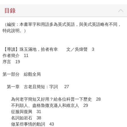
目錄
（編按：本書單字和用語多為英式英語，與美式英語略有不同，
特此說明。）
【導讀】珠玉滿地，拾者有幸 文／吳煒聲 3
作者簡介 11
序言 19
第一部分 綜觀全局
第一章 古老且簡短：字詞 27
為何老字簡短又好用？給各位科普一下歷史 28
不列顛人、盎格魯撒克遜人和維京人 29
征服與復興 31
名詞如岩石 38
做某些事情的動詞 43