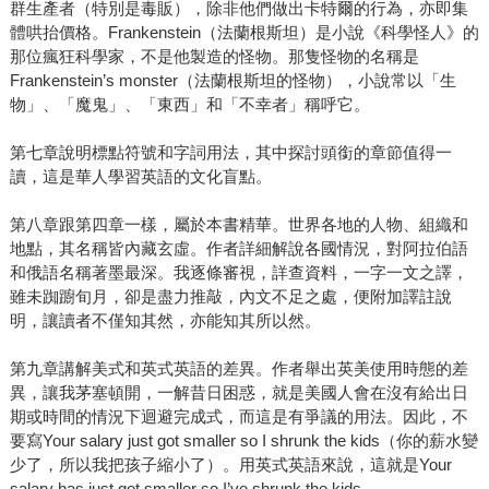
群生產者（特別是毒販），除非他們做出卡特爾的行為，亦即集
體哄抬價格。Frankenstein（法蘭根斯坦）是小說《科學怪人》的
那位瘋狂科學家，不是他製造的怪物。那隻怪物的名稱是
Frankenstein’s monster（法蘭根斯坦的怪物），小說常以「生
物」、「魔鬼」、「東西」和「不幸者」稱呼它。
第七章說明標點符號和字詞用法，其中探討頭銜的章節值得一
讀，這是華人學習英語的文化盲點。
第八章跟第四章一樣，屬於本書精華。世界各地的人物、組織和
地點，其名稱皆內藏玄虛。作者詳細解說各國情況，對阿拉伯語
和俄語名稱著墨最深。我逐條審視，詳查資料，一字一文之譯，
雖未踟躕旬月，卻是盡力推敲，內文不足之處，便附加譯註說
明，讓讀者不僅知其然，亦能知其所以然。
第九章講解美式和英式英語的差異。作者舉出英美使用時態的差
異，讓我茅塞頓開，一解昔日困惑，就是美國人會在沒有給出日
期或時間的情況下迴避完成式，而這是有爭議的用法。因此，不
要寫Your salary just got smaller so I shrunk the kids（你的薪水變
少了，所以我把孩子縮小了）。用英式英語來說，這就是Your
salary has just got smaller so I’ve shrunk the kids。