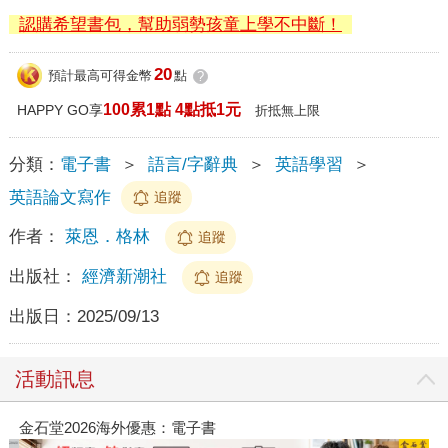
認購希望書包，幫助弱勢孩童上學不中斷！
20
預計最高可得金幣
點
?
100累1點 4點抵1元
HAPPY GO享
折抵無上限
分類：
電子書
＞
語言/字辭典
＞
英語學習
＞
英語論文寫作
追蹤
作者：
萊恩．格林
追蹤
出版社：
經濟新潮社
追蹤
出版日：
2025/09/13
活動訊息
春光ｘ奇幻基地｜全書系展