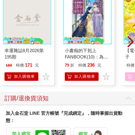
而不會讓他們印象深刻。
6. 簡單扼要
多寫簡單的句子。盡量少用複雜結構和花俏言語。必要的話，請
牢記《紐約客》（New Yorker）的評論：「倒著讀句子，直到頭
暈目眩（Backward ran sentences until reeled the mind）」。
幸運雜誌8月2026第
小書痴的下剋上
【電
195期
FANBOOK(10)：為了
子
成為圖書管理員不擇手
如果你的語法清晰，偶爾出現較長的句子便不會讓讀者負擔過
171
236
特價
元
79
折
特價
元
特價
180
段！
重。別忘了馬克．吐溫（Mark Twain）對作家該如何處理文句的
加入購物車
加入購物車
建議：「作家偶爾可能會放縱一下而寫出長句，但他會確保沒有
遲滯或模糊之處，也不會插入括號文字打斷整體觀點。他撰文完
畢時，文章不會是半個身軀藏在水底的海蛇，而是眾人高舉火炬
的遊行。」句子若欠缺約束，將不是高舉火炬的遊行民眾，而是
訂購/退換貨須知
手拿火炬的一群暴徒。
加入金石堂 LINE 官方帳號『完成綁定』，隨時掌握出貨動
態：
馬克．吐溫和歐威爾都是出色的文體家（stylist）。他談論另一位
作家時指出，他「並不比馬（horse）有更多的創意。我指的不是