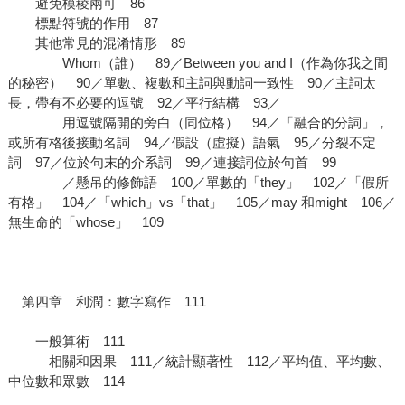
避免模稜兩可 86
標點符號的作用 87
其他常見的混淆情形 89
Whom（誰） 89／Between you and I（作為你我之間
的秘密） 90／單數、複數和主詞與動詞一致性 90／主詞太
長，帶有不必要的逗號 92／平行結構 93／
用逗號隔開的旁白（同位格） 94／「融合的分詞」，
或所有格後接動名詞 94／假設（虛擬）語氣 95／分裂不定
詞 97／位於句末的介系詞 99／連接詞位於句首 99
／懸吊的修飾語 100／單數的「they」 102／「假所
有格」 104／「which」vs「that」 105／may 和might 106／
無生命的「whose」 109
第四章 利潤：數字寫作 111
一般算術 111
相關和因果 111／統計顯著性 112／平均值、平均數、
中位數和眾數 114