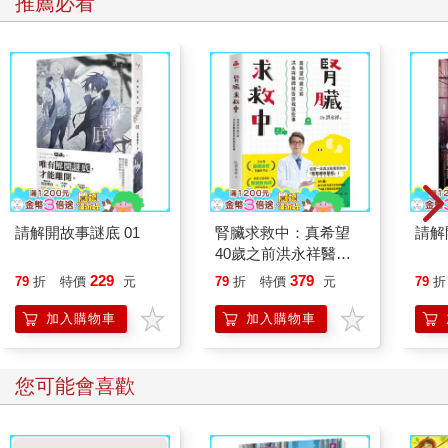
推薦必看
字詞、潤飾文句或讓文意更加清晰。避免句意重複，刪除冗詞贅
字，別為了營造文學效果，提及或暗示沒有解釋的人物或事件，
讓文章晦澀難懂。要讓所述情節持續發展，以便吸引讀者的注意
力。假使故事開始變得乏味，或者論點似乎欠缺說服力，便要憑
藉敏銳的思緒來調整行文。
不要使用學術詞彙、外來語或行話。使用行話通常是為了炫耀，
告訴讀者你有專業知識。你確實會知道某些讀者不知道的事情，
但要用日常英語描述它們，讓文章讀起來不像是在上課，更像你
這位聰明的朋友在解釋某件事情。這就表示你必須據實以告，不
應有所隱暪。簡言之，你若不確定自己的意思，想閃爍其詞就困
請解開故事謎底 01
腎臟求救中：真希望
請解
難得多。
40歲之前洪永祥醫師
就告訴我這些事
229
379
79
折
特價
元
79
折
特價
元
79
折
別咄咄逼人或傲慢自大。不同意你的觀點的人，並不一定是蠢蛋
（stupid）或瘋子（insane）。別說別人愚蠢，不妨透過分析來證
加入購物車
加入購物車
明這點。表達意見時，不要貿然下斷言。不僅要告訴讀者你的想
法，還要說服他們。如果你使用論述、推理和證據，就可能說服
別人。不要開口閉口就是應該（ought）和應當（should）。
您可能會喜歡
別過於自信滿滿。不要告訴讀者你預料到了某件事，或者你有獨
家新聞，以此誇耀才智，這樣可能會讓讀者厭煩或惹怒他們，反