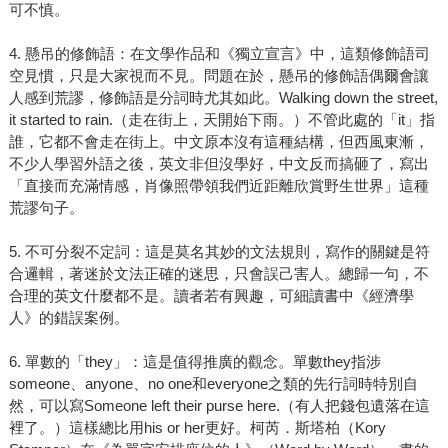
可不慎。
4. 懸吊的修飾語：在文學作品和《獨立宣言》中，這類修飾語司
空見慣，只是大家視而不見。問題在於，懸吊的修飾語偶爾會讓
人感到荒謬，修飾語是分詞時尤其如此。Walking down the street,
it started to rain.（走在街上，天開始下雨。）不管此處的「it」指
誰，它都不會走在街上。中文原本沒有這種結構，但西風東漸，
不少人學習外語之後，英文非但沒學好，中文反而搞砸了，寫出
「直接而充滿情感，肖像照帶領我們近距離欣賞野生世界」這種
荒謬句子。
5. 不可分裂不定詞：這是莫名其妙的文法規則，寫作的關鍵是符
合邏輯，著迷於文法正確的迷思，只會誤己害人。總歸一句，不
合理的英文什麼都不是。讀者若有興趣，可細讀書中《經濟學
人》的錯誤案例。
6. 單數的「they」：這是值得推廣的觀念。單數they指涉
someone、anyone、no one和everyone之類的先行詞時特別自
然，可以寫Someone left their purse here.（有人把錢包遺落在這
裡了。）這樣總比用his or her更好。柯芮．斯塔柏（Kory