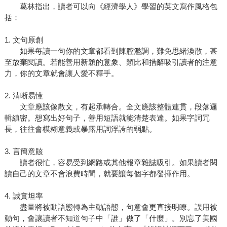
葛林指出，讀者可以向《經濟學人》學習的英文寫作風格包
括：
1. 文句原創
如果每讀一句你的文章都看到陳腔濫調，難免思緒渙散，甚
至放棄閱讀。若能善用新穎的意象、類比和措辭吸引讀者的注意
力，你的文章就會讓人愛不釋手。
2. 清晰易懂
文章應該像散文，有起承轉合。全文應該整體連貫，段落邏
輯縝密。想寫出好句子，善用短語就能清楚表達。如果字詞冗
長，往往會模糊意義或暴露用詞浮誇的弱點。
3. 言簡意賅
讀者很忙，容易受到網路或其他報章雜誌吸引。如果讀者閱
讀自己的文章不會浪費時間，就要讓每個字都發揮作用。
4. 誠實坦率
盡量將被動語態轉為主動語態，句意會更直接明瞭。誤用被
動句，會讓讀者不知道句子中「誰」做了「什麼」。別忘了美國