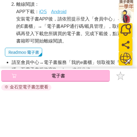
離線閱讀：
後續講解的規則類似於歐威爾和馬克．吐溫的規則。優秀作家一
APP下載：
iOS
Android
次又一次挖掘出這些規則，其中還包含《經濟學人》作者在過去
安裝電子書APP後，請依照提示登入「會員中心」→「我
一百八十多年獲取的心得。
的E書櫃」→「電子書APP通行碼/載具管理」，取得通行
碼再登入下載您所購買的電子書。完成下載後，點選任一
書籍即可開始離線閱讀。
請至會員中心→電子書服務「我的e書櫃」領取複製『兌換
碼』至電子書服務商Readmoo進行兌換。
電子書
退換貨須知：
※ 金石堂電子書怎麼看
因版權保護，您在金石堂所購買的電子書僅能以金石堂專屬
的閱讀軟體開啟閱讀，無法以其他閱讀器或直接下載檔案。
依據「消費者保護法」第19條及行政院消費者保護處公告之
「通訊交易解除權合理例外情事適用準則」，非以有形媒介
提供之數位內容或一經提供即為完成之線上服務，經消費者
事先同意始提供。（如：電子書、電子雜誌、下載版軟體、
虛擬商品…等），
不受「網購服務需提供七日鑑賞期」的限