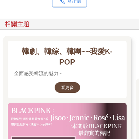
寫評價
《經濟學人》的文章應該像散文，有起承轉合。每篇都該整體連
貫，段落邏輯縝密。只要條理通透，即使只刪除一句，全文都會
受到影響。假使文章是一篇報告，則必須挑選實事，以故事口吻
相關主題
娓娓道來。若是社論或分析性較強的文章，也該行文有序，讓讀
者從頭到尾一氣呵成讀完。無論是哪一種文章，都需要有構想、
分析和論述，以便統合文章的各種元素。這才是最困難的環節。
一旦掌握箇中訣竅，只需用簡單直白的語言來表達它們。短語不
韓劇、韓綜、韓團~~我愛K-
只是短，意思也很清楚。英語有不少簡短的古老詞彙，要寫出良
好的句子，這些短語能起到特殊的作用（第一章會加以闡述）。
POP
要使用日常用語，而非律師或官僚的語言。因此：
全面感受韓流的魅力~
●別用permit，要用let；
●別用persons，要用people；
看更多
●別用purchase，要用buy；
●別用peer，要用colleague；
●別用gift，要用present；
●別用wealthy，要用rich；
●別用demonstrate，要用show；
●別用violate，要用break。