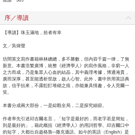
序／導讀
【導讀】珠玉滿地，拾者有幸
文╱吳煒聲
坊間英文寫作書籍林林總總，多不勝數，但內容千篇一律，了無
新意。本書浩繁廣博，統整《經濟學人》的寫作風格，非窮一人
之力而成，乃是集眾人心血的結晶，其中義理考據，博通淹貫，
廣而深厚，甚至能透析世故，啟人心智。此外，書中所用英語典
故，信手拈來，不露餖飣堆砌之痕，亦能兼具情趣，令人莞爾一
笑。
本書分成兩大部份，一是綜觀全局，二是探究細節。
作者率先引述邱吉爾名言，「短字是最好的，而老字若是簡短，
則是最好的」，藉此概括《經濟學人》的用詞哲學。邱吉爾口中
的短字，大都出自盎格魯─撒克遜語。如今的英語（English）是