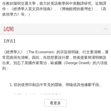
任教於陽明交通大學，致力於英語教學與中英翻譯研究。近期譯
作：《經濟學人英文寫作指南》、《博物館裡的臺灣史》、《高
效領導力》等。）
試閱
【序言】
《經濟學人》（The Economist）的宗旨很明確。行文要清晰，通
常思路得先清晰。因此，先想想要說什麼，然後盡量簡潔明瞭說
出來。別忘了英國作家喬治．歐威爾（George Orwell）的六項規
則：
1. 切勿使用印刷品中常見的隱喻、明喻或其他修辭手段。
2. 能用短字表達，就不要用長字。
看更多
3. 能刪除冗詞，就不要手軟。