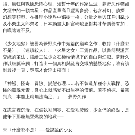
張、瘋狂與戰慄恐怖心理。短暫十年的作家生涯，夢野久作猶如
文壇中的一顆彗星，作品產量高且豐富多變，包含科幻、偵探、
幻想等類型。在推理小說界中獨樹一格，分量之重與江戶川亂步
及小栗虫太郎齊名，日本動畫大師宮崎駿更對其才華讚譽有加，
自嘆遠遠不及。
《少女地獄》被譽為夢野久作中短篇的巔峰之作，收錄〈什麼都
不是〉、〈連續殺人〉、〈火星之女〉三篇作品。以書簡與證言
交織的筆法，描繪三位少女在極端情境下的自白與幻滅。夢野久
作以細膩筆觸，打造出一個真相與謊言交織的懸疑地獄，唯有讀
到最後一頁，謎底才會浮出檯面！
「神祕、怪奇、冒險、變態心理……若不製造某種令人戰慄、恐
怖的毒腺元素，良心上就感受不出生存的價值。若不偵探、暴露
到底，本能上就無法滿足。」──夢野久作
在謊言裡沉淪、在偏執裡凋零、在愛裡焚毀，少女們的終點，是
他筆下那座無聲燃燒的地獄──
※〈什麼都不是〉──愛說謊的少女