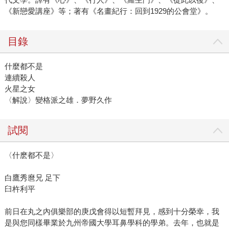
《新戀愛講座》等；著有《名畫紀行：回到1929的公會堂》。
目錄
什麼都不是
連續殺人
火星之女
〈解說〉變格派之雄．夢野久作
試閱
〈什麽都不是〉
白鷹秀麿兄 足下
臼杵利平
前日在丸之內俱樂部的庚戊會得以短暫拜見，感到十分榮幸，我
是與您同樣畢業於九州帝國大學耳鼻學科的學弟。去年，也就是