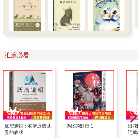
白鷹醫師 臼杵醫師
您們兩位給我的溫情，還有不憎恨並溫暖接受我，把我當成親妹
妹般疼愛的兩位醫師夫人的恩情，至死無法忘懷。因此我抱著為
報答夫人們崇高、尊貴恩情的萬分之一這種心情，悄悄地自殺。
我這小小的靈魂，從此以後將會永遠守護兩位醫師家庭的和諧。
只要我停止呼吸，閉上眼睛、閉上嘴巴，至今我所看到所聽到的
一切事實，全都會成為毫無根據的謊言，我想兩位醫師就可以放
心和賢淑、美麗的夫人維持和諧的家庭。
推薦必看
罪孽深重的百合子啊！
姬草百合子對世間已無任何希望。
如果連您們兩位有這般崇高地位，又有這般好聲望的醫師都不肯
相信我所說的話，那我對這世間還抱什麼希望呢？有社會地位和
有名望的人，即使說謊也會被當成真實。不諳世情的純真少女所
說的話，即使是事實也會被當成謊言。活在這樣的世間，又有何
意義呢？
永別了。
白鷹醫師 臼杵醫師
可憐的姬草百合子就要赴死了。
請放心吧！
底層邏輯：看清這個世
為怪談點燈 1
日花
昭和八年十二月三日 姬草百合子」
界的底牌
詞彙