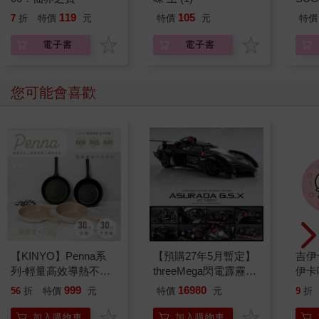
空氣讓他感到格外神清氣爽。嘿美到現在已經有整整兩個晚上沒
蜜糖
119
105
回來了。哈利並不會替牠感到擔心──牠以前也有過這麼久沒回來
7
折
特價
元
特價
元
特價
分售
的紀錄──但他卻希望牠能夠快點回到他身邊，因為牠是這棟房子
電子書
電子書
裡，唯一看到他不會嚇得逃跑的生物。
以哈利的年紀來說，他雖然還是相當瘦小，但在過去這幾年中他
也長高了好幾吋。但他那頭漆黑的亂髮卻還是跟以前完全一樣：
您可能會喜歡
不論他用什麼方法，依舊是頑強地凌亂不堪。他鏡片後面的眼睛
是明亮的鮮綠色，透過他稀疏的劉海，可以清楚看到他額上有一
條淡淡的疤痕，看起來形狀就像是一道閃電。
在哈利所有不尋常的特點之中，最離奇的應該就是這道疤痕了。
德思禮夫婦有整整十年的時間，一直佯稱它是那場殺死哈利父母
的車禍所遺留下來的痕跡，但事實並非如此，因為莉莉和詹姆．
波特夫婦並不是死於車禍。他們是被謀殺的，而兇手就是百年來
最令人畏懼的黑巫師佛地魔王。但哈利卻在同樣的攻擊下幸運逃
生，只留下額前的一道疤痕。當時佛地魔的詛咒非但沒有將哈利
殺死，反而逆火反彈，擊中了他自己，只剩下一口氣的佛地魔就
此逃逸無蹤……
【KINYO】Penna系
【預購27年5月暫定】
吉伊
但哈利在進入霍格華茲就讀以後，卻曾經和佛地魔數度正面交
列-輕量高效導熱不沾
threeMega閃電霹靂車
伊卡
鋒。當哈利站在漆黑的窗前，回憶他們上次會面的情形時，他不
平煎鍋30cm
VA Hi-SPEC UNITED
999
16980
56
折
特價
元
特價
元
9
折
得不承認，自己能夠活到十三歲生日，已經算是夠幸運的了。
阿斯拉 G.S.X RS
他的目光掠過星空，搜尋嘿美的身影，說不定牠現在正叼著一隻
SIREN 黑色限定
加入購物車
加入購物車