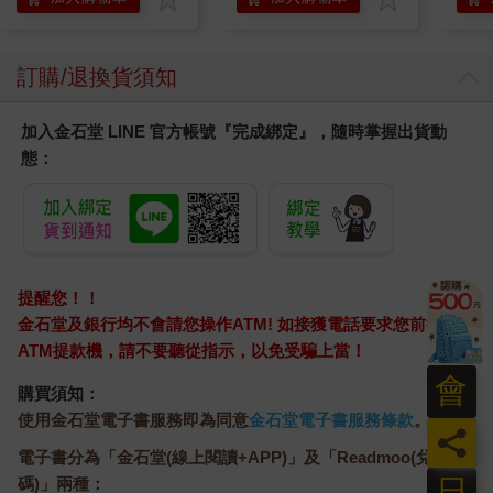
死老鼠飛回來，希望能夠得到他的讚美。他心不在焉地望著屋頂
上方，過了幾秒之後，他才明白自己看到了什麼。
金色的月亮上浮現出一個黑色的翦影，這個影子變得越來越大，
訂購/退換貨須知
看來似乎是有某個巨大但卻形狀怪異的生物，正拍著翅膀朝哈利
的方向飛過來。他靜靜站在窗前，望著牠越飛越低。在那一瞬
加入金石堂 LINE 官方帳號『完成綁定』，隨時掌握出貨動
間，他手握著窗栓，遲疑不決地考慮是不是該趕緊把窗戶關上，
態：
但接著那隻怪物就飛掠過水蠟樹街的路燈上空，哈利終於認出那
是什麼東西，於是他連忙閃到一旁。
三隻貓頭鷹從窗口飛進來，其中兩隻抓著另外一隻顯然已失去知
覺的同伴。牠們發出輕柔的噗通聲降落在哈利床上，中間那隻灰
色的大貓頭鷹猛然往前一栽，一動也不動地躺在床上，牠的腿上
綁著一個大包裹。
提醒您！！
哈利一眼就認出這隻昏迷的貓頭鷹──牠的名字叫愛落，是衛斯理
金石堂及銀行均不會請您操作ATM! 如接獲電話要求您前往
家的貓頭鷹。哈利立刻衝到床邊，解開愛落腿上的細繩，取下包
ATM提款機，請不要聽從指示，以免受騙上當！
裹，然後把愛落抱到嘿美的鳥籠裡。愛落張開一隻目光渙散的眼
會
睛，發出一陣微弱的感謝啼聲，開始大口吞水。
購買須知：
哈利回到其他兩隻貓頭鷹身邊，其中那隻母的大雪鴞就是他的嘿
使用金石堂電子書服務即為同意
金石堂電子書服務條款
。
美，牠腿上同樣也繫著一個包裹，露出一副很得意的模樣。哈利
員
解下牠的包裹，牠親暱地啄了哈利一下，就飛過房間，跟愛落一
電子書分為「金石堂(線上閱讀+APP)」及「Readmoo(兌換
起待在籠子裡。
日
碼)」兩種：