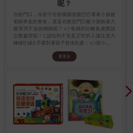
手。當威農姨丈、佩妮阿姨和達力到前院去欣賞威農姨丈公司派
呢？
給他的新車時（引擎聲開得超大，好讓全街的人都能注意到它的
在校門口，你是守在校園牆邊眼巴巴看著小孩被
風采），哈利就趕緊利用這段時間偷偷溜到樓下，撬開樓梯下碗
櫥的鎖，抓了幾本課本，藏到他的臥室裡面。只要他小心點，別
老師牽走的爸爸，還是在教室門口被小孩抱著大
讓床單沾到墨水，德思禮一家就永遠也不會發現他偷偷在晚上學
腿哭哭不放的媽媽呢？ 👉爸媽的分離焦慮應該
魔法了。
怎麼處理呢？1.認知到不安是正常的 2.讓注意力
哈利目前盡量避免跟他的阿姨和姨丈起衝突，他們現在已經對他
轉移忙碌3.不要對著孩子發洩焦慮； 👉那小朋友
很不滿了，這全都是因為他在假期開始的第一個禮拜，接到了一
該如何適應過渡期呢？1.可給予適當的安撫玩具
通他巫師朋友打來的電話。
看更多
也許是熟悉的玩偶增加安全感 2.與孩子分開時請
榮恩．衛斯理是哈利在霍格華茲的死黨之一，他的家人全都是巫
好好堅定道別不可哄騙,並保證會回到身邊3.準時
師。這表示他懂的事情雖然比哈利多，但這輩子卻從來沒打過一
守約的接回孩子 好好的渡這個時期，爸爸媽媽和
通電話。非常不幸地，這通電話卻偏偏被威農姨丈接到。
孩子一起迎接成長的過程！真是太好了！ 🎉金石
「我是威農．德思禮。」
堂開學季！爸媽好輕鬆教你一站購足！文具、書
哈利當時剛好也待在同一個房間，他一聽到榮恩的聲音，就被嚇
包、書套參展品全面5折起！👉文具滿777送80
得呆住了。
「喂？喂？你聽得到嗎？我──要──找──哈──利──波──
元電子禮券 👉全站商品滿1200回饋4%金幣
特！」
榮恩的聲音大得可怕，威農姨丈嚇得跳起來，把聽筒伸到離耳朵
一呎遠的地方，帶著又驚又怒的表情瞪著它。
「是誰？」他朝著話筒的方向吼道，「你是什麼人？」
「榮恩──衛斯理！」榮恩大叫，就好像他和威農姨丈是分別站在