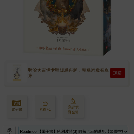
呀哈★吉伊卡哇旋風再起，精選周邊看過
加購
來
寫評價
電子書
喜歡+1
賺金幣
紙