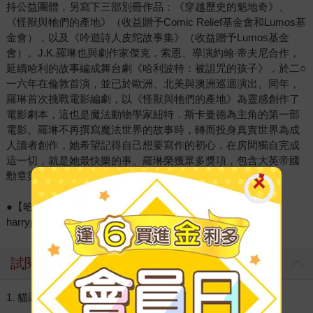
持公益團體，另寫下三部別冊作品：《穿越歷史的魁地奇》、
《怪獸與牠們的產地》（收益贈予Comic Relief基金會和Lumos基
金會），以及《吟遊詩人皮陀故事集》（收益贈予Lumos基金
會）。J.K.羅琳也與劇作家傑克．索恩、導演約翰‧帝夫尼合作，
延續哈利的故事編成舞台劇《哈利波特：被詛咒的孩子》，於二○
一六年在倫敦首演，並已於歐洲、北美與澳洲巡迴演出。同年，
羅琳首次挑戰電影編劇，以《怪獸與牠們的產地》為靈感創作了
電影劇本，這也是魔法動物學家紐特．斯卡曼德為主角的第一部
電影。羅琳不再撰寫魔法世界的故事時，轉而投身真實世界為成
人讀者創作，她希望記得自己想要寫作的初心，在房間獨自完成
這一切，就是她最快樂的事。羅琳榮獲眾多獎項，包含大英帝國
勳章與名譽勳位、藍彼得金徽章。現與家人居於蘇格蘭。
●【哈利波特九又四分之三月台】中文官網：
harrypotter.crown.com.tw
試閱
1. 貓頭鷹郵件