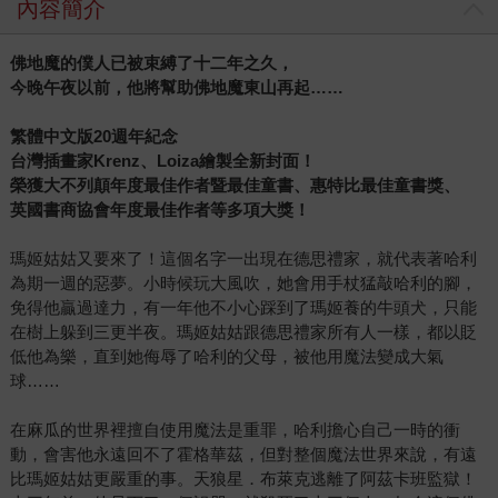
內容簡介
佛地魔的僕人已被束縛了十二年之久，
今晚午夜以前，他將幫助佛地魔東山再起……
繁體中文版20週年紀念
台灣插畫家Krenz、Loiza繪製全新封面！
榮獲大不列顛年度最佳作者暨最佳童書、惠特比最佳童書獎、
英國書商協會年度最佳作者等多項大獎！
瑪姬姑姑又要來了！這個名字一出現在德思禮家，就代表著哈利
為期一週的惡夢。小時候玩大風吹，她會用手杖猛敲哈利的腳，
免得他贏過達力，有一年他不小心踩到了瑪姬養的牛頭犬，只能
在樹上躲到三更半夜。瑪姬姑姑跟德思禮家所有人一樣，都以貶
低他為樂，直到她侮辱了哈利的父母，被他用魔法變成大氣
球……
在麻瓜的世界裡擅自使用魔法是重罪，哈利擔心自己一時的衝
動，會害他永遠回不了霍格華茲，但對整個魔法世界來說，有遠
比瑪姬姑姑更嚴重的事。天狼星．布萊克逃離了阿茲卡班監獄！