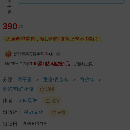
本
平
裝
390
元
認購希望書包，幫助弱勢孩童上學不中斷！
15
預計最高可得金幣
點
?
100累1點 4點抵1元
HAPPY GO享
折抵無上限
分類：
電子書
＞
童書/青少年
＞
青少年
＞
奇幻/科幻小說
追蹤
作者：
J.K.羅琳
追蹤
出版社：
皇冠文化
追蹤
出版日：
2020/11/16