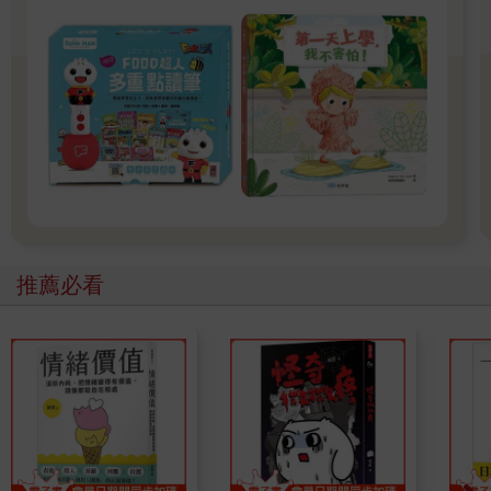
足球場兩端喊話似的，「我是──哈利──在──學校的──朋友
──」
威農姨丈的小眼睛轉向哈利，而哈利就像生根似地完全無法動
彈。
「這裡根本就沒哈利波特這個人！」他吼道，現在他努力伸長
手，儘可能把聽筒拿得老遠，似乎是害怕它會突然爆炸，「我不
曉得你指的是什麼鬼學校！永遠別再打電話來！不准你靠近我們
家！」
說完他就忿忿地摔下聽筒，就好像那是一隻噁心的毒蜘蛛似的。
接下來哈利就挨了一頓有史以來最嚴厲的痛罵。
「你竟敢把這個電話號碼告訴那種──那種跟你一個德行的人！」
推薦必看
威農姨丈厲聲咆哮，灑了哈利滿頭滿臉的口水。
榮恩顯然是曉得自己害哈利惹上麻煩，因為他後來就再也沒打電
話過來了。哈利在霍格華茲的另一個好朋友妙麗．格蘭傑，同樣
也沒有跟他連絡。哈利猜想，榮恩大概有警告過妙麗，叫她別打
電話過來，但這真的是很可惜，因為妙麗這位哈利同學年中最聰
明的高材生，是來自一個純粹的麻瓜家庭，她自然知道該怎樣打
電話，而且她大概也不會笨到說出她是在霍格華茲上學。
因此，在這漫長的五個禮拜中，哈利完全不曾收到他巫師朋友們
的任何訊息，而他這個暑假幾乎就過得跟去年一樣淒慘。只有一