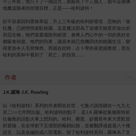
十三年前，他只下了一個詛咒，就殺死了十三個人，如今這個佛
地魔追隨者的頭號目標，正是——哈利波特！
好不容易回到霍格華茲，升上三年級的哈利卻發現，恐怖的「催
狂魔」已經悄悄進駐校園。這是魔法部為了追捕天狼星所放出的
邪惡生物，牠們喜愛腐敗和絕望，會將人們心中的一切的美好全
都吸食殆盡。牠們的到來，讓原本就已危機四伏的校園生活，變
得更加令人毛骨悚然。而就在此時，占卜學的崔老妮教授，竟在
哈利的茶杯中看到了「死亡」的預兆……
作者
J.K.羅琳 J.K. Rowling
以《哈利波特》系列的作者聞名於世，七集小說陸續在一九九七
至二○○七年間出版。哈利波特的點子，是J.K.羅琳從曼徹斯特前
往倫敦的誤點火車上想到的。哈利、榮恩、妙麗長年來大受歡迎
的冒險，在全球創下五億部的暢銷紀錄，並被翻譯成超過八十種
語言，以及改編拍成八部電影。除了哈利波特系列，羅琳為了支