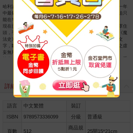
哈利波特在多方面來說都是個很不尋常的男孩。比方說，他一年
中最痛恨的就是暑假。還有呢，他真的好想寫功課，但卻被迫只
能在半夜裡爬起來偷寫。而且，他剛好是名巫師。
現在已將近午夜，哈利趴在床上，把棉被撐起來像帳篷似地罩住
頭，手裡握著手電筒，將一本皮面大書（芭蒂達．巴沙特的《魔
法史》）攤開來擱在枕邊。哈利用老鷹羽毛筆尖滑過一行行文
字，皺著眉頭為他要寫的文章〈試論十四世紀焚燒女巫行動之虛
妄無用〉尋找可用的資料。
筆尖在一段看來可能有用的段落前停下來，哈利推推眼鏡，把手
電筒湊到書前，開始閱讀：
看更多
不會魔法的人（俗稱麻瓜）在中世紀時期特別畏懼魔法，但卻不
善於辨識真偽。即使麻瓜能在極罕見的情況下，抓到一名真正的
詳細資料
女巫或是男巫，焚燒這種刑罰對他們來說仍是毫無用處可言。這
名女巫或是男巫只要施一個最簡單的凍火咒，就可以一面假裝痛
得尖叫，一面享受那種輕柔、酥麻的感覺。事實上，怪人溫德琳
語言
中文繁體
裝訂
就是因為太喜歡被燒，因此才故意假扮各種不同的面目，讓自己
ISBN
9789573336099
分級
普通級
被抓了至少四十七次之多。
商品規
哈利咬住筆，把手探到枕頭下，取出他的墨水瓶和一捲羊皮紙。
頁數
512
25開15*21cm