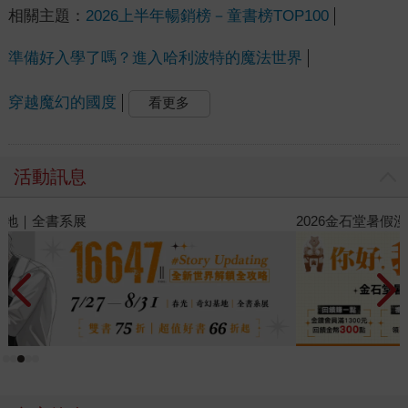
相關主題：
2026上半年暢銷榜－童書榜TOP100
準備好入學了嗎？進入哈利波特的魔法世界
穿越魔幻的國度
看更多
活動訊息
2026金石堂暑假漫博〈你好，我吃一點〉第二波
世
銀