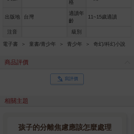
格
他小心翼翼地慢慢扭開墨水瓶蓋，用筆沾了一點墨水，開始寫他
的作文，但他每隔一段時間就會停下來傾聽。要是讓德思禮家的
適讀年
出版地
台灣
11~15歲適讀
人在起來上廁所時聽到他在偷寫字的話，他大概就得在樓梯下的
齡
碗櫥裡度過整個暑假了。
水蠟樹街四號的德思禮一家人，就是哈利為什麼從來沒喜歡過暑
注音
級別
假的真正原因。威農姨丈、佩妮阿姨，和他們的兒子達力，是哈
利在這世上僅有的親人。他們全都是麻瓜，對魔法有著非常中世
電子書
＞
童書/青少年
＞
青少年
＞
奇幻/科幻小說
紀的看法。哈利死去的父母是巫師和女巫，但德思禮夫婦從未在
家裡提到過這件事。佩妮阿姨和威農姨丈多年來一直懷抱著一個
商品評價
希望：只要他們儘可能地持續壓制哈利，就可以完全去除掉他的
魔法劣根。但他們卻憤怒地發現這種做法已完全宣告失敗，因此
他們現在成天提心弔膽，生怕被人知道，哈利過去兩年來有大半
寫評價
的時間都是待在霍格華茲魔法與巫術學校念書。德思禮夫婦近來
頂多也只能在暑假一開始，就把哈利的符咒課本、魔杖、大釜和
飛天掃帚全都鎖起來，並禁止他跟鄰居們說話。
相關主題
拿不到符咒課本對哈利造成很大的困擾，因為霍格華茲的老師們
開了一大堆的暑假作業。在該交的文章裡面，有一份特別難寫的
「還童水」報告，是哈利最不喜歡的老師石內卜教授出的功課，
而這位老師一定很高興能找到藉口，罰哈利整整一個月的勞動服
孩子的分離焦慮應該怎麼處理
務。因此哈利只好在假期開始的第一個禮拜，就想辦法找機會動