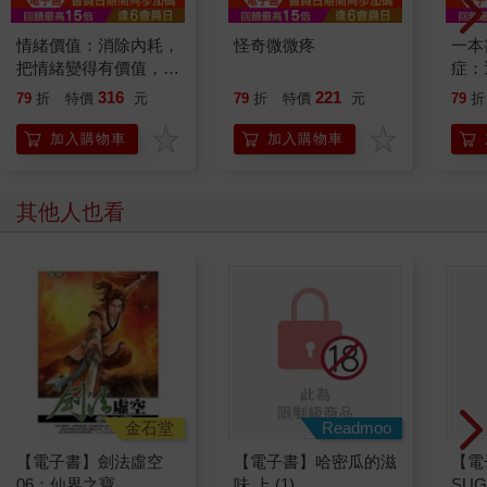
件事稍稍改善了一些：在哈利對天發誓，絕對不用嘿美送信給朋
友之後，他終於獲准在晚上把貓頭鷹放出屋外去透透氣。威農姨
情緒價值：消除內耗，
怪奇微微疼
一本
丈之所以會願意讓步，主要是因為嘿美若是成天被關在籠子裡的
把情緒變得有價值，跟
症：
話，牠就會吵得全家不得安寧。
誰都能自在相處
開大
316
221
79
折
特價
元
79
折
特價
元
79
折
哈利寫完關於怪人溫德琳的段落，再次停下筆來傾聽。在這棟漆
人也
黑寂靜的屋子裡，只聽得見他那位胖子表哥達力從遠方傳來的呼
的3
加入購物車
加入購物車
呼鼾聲。現在想必已經很晚了，哈利的眼睛累得發痠，也許他還
是把作文留到明天晚上再寫好了……
他關上墨水瓶，從床底拉出一個舊枕頭套，把《魔法史》、他的
其他人也看
作文、羽毛筆和墨水瓶全都塞到裡面放好，接著再爬下床，將這
些東西藏到床底下一塊鬆脫的木板下面。然後他站起來，伸了一
個懶腰，轉頭望著他床頭桌上發亮的鬧鐘，想看看現在到底幾點
了。
現在是凌晨一點。哈利的胃部一陣抽搐。他早在一個鐘頭前就已
經滿十三歲了，而他竟然完全沒注意到。
哈利另一項不尋常的特點就是：他並不怎麼期待過生日，他這輩
子從來沒收到過一張生日卡。德思禮家在他前兩個生日時完全沒
有任何表示，而他也沒有理由認為他們今年會突然改變作風。
金石堂
Readmoo
哈利穿越漆黑的房間，經過嘿美空空的大鳥籠，走到打開的窗戶
【電子書】劍法虛空
【電子書】哈密瓜的滋
【電
前。他靠在窗台邊，在棉被下悶了這麼久之後，迎面飄來的沁涼
06：仙界之寶
味 上 (1)
SUG