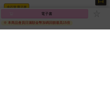
第三隻貓頭鷹哈利並不認識，那是一頭漂亮的黃褐色貓頭鷹，但
他馬上就看出牠是從哪裡來的，因為牠的腿上除了第三個包裹之
外，還綁著一封印著霍格華茲盾徽的信件。哈利一解下這頭貓頭
電子書
將儲存於會員中心→電子書服務「我的e書櫃」，點選線上
鷹腿上的郵件，牠就蓬起羽毛，擺出一副很了不起的架式，展開
閱讀直接開啟閱讀。
※ 本商品會員日滿額金幣加碼回饋最高15倍
翅膀掠過窗口，飛向漆黑的夜空。
線上閱讀：
哈利坐到床上，抓起愛落送來的包裹，撕開外面的褐紙，而他看
建議使用Chrome、Microsoft Edge 有較佳的線上瀏覽效
到裡面有一份裹著金色包裝紙的禮物，和他這輩子收到的第一張
果， iOS 16 或以上版本，Android 6.0 以上版本，建議裝
生日賀卡。他用微微顫抖的手指打開信封，從信封裡面掉出了兩
置有6GB以上的記憶體，至少有 30 MB以上的容量。
張紙──一封信和一張剪報。
離線閱讀：
這張剪報顯然是從魔法世界的報紙《預言家日報》剪下來的，因
為上面那張黑白照片裡面的人全都在動。哈利拾起剪報，將它攤
APP下載：
iOS
Android
平，然後開始閱讀：
安裝電子書APP後，請依照提示登入「會員中心」→「我
魔法部員工抽到大獎
的E書櫃」→「電子書APP通行碼/載具管理」，取得通行
碼再登入下載您所購買的電子書。完成下載後，點選任一
魔法部麻瓜人工製品濫用局主管亞瑟．衛斯理，於日前贏得《預
書籍即可開始離線閱讀。
言家日報》年度金加隆抽獎活動的首獎。
心情愉快的衛斯理先生對《預言家日報》表示：「我們準備用這
些金幣到埃及去過暑假，我家的大兒子比爾在那裡工作，在古靈
請至會員中心→電子書服務「我的e書櫃」領取複製『兌換
閣巫師銀行擔任解咒師。」
碼』至電子書服務商Readmoo進行兌換。
衛斯理家預定在埃及停留一個月，並將於霍格華茲新學年開始前