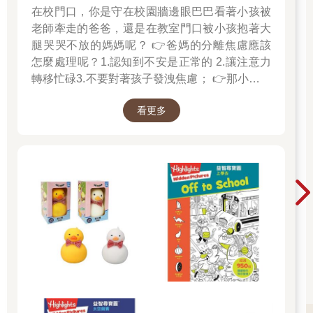
在校門口，你是守在校園牆邊眼巴巴看著小孩被
他們居然對他這種沒腦筋的謊言照單全收。哈利很清楚達力根本
沒去誰家喝茶，他和他那堆狐群狗黨每天晚上都在破壞遊樂場內
老師牽走的爸爸，還是在教室門口被小孩抱著大
的設施，在街上的轉角抽菸，還對路過的車輛和兒童扔石頭。哈
腿哭哭不放的媽媽呢？ 👉爸媽的分離焦慮應該
利每天傍晚在小惠因區一帶散步時都會看到他們，他這一整個暑
怎麼處理呢？1.認知到不安是正常的 2.讓注意力
假都在街上溜達，沿路翻揀垃圾桶裡的報紙。
轉移忙碌3.不要對著孩子發洩焦慮； 👉那小朋友
七點新聞的片頭音樂傳到哈利的耳中，他的胃抽了一下。說不定
該如何適應過渡期呢？1.可給予適當的安撫玩具
今晚──在苦等一個月之後──也許就是今天晚上了。
看更多
也許是熟悉的玩偶增加安全感 2.與孩子分開時請
「西班牙行李搬運工的罷工行動進入第二週，受困的度假旅客塞
好好堅定道別不可哄騙,並保證會回到身邊3.準時
滿機場，人數多到打破往年紀錄──」
守約的接回孩子 好好的渡這個時期，爸爸媽媽和
「要是我，索性讓他們睡一輩子午覺算了。」新聞播報員剛說
孩子一起迎接成長的過程！真是太好了！ 🎉金石
完，威農姨丈便咆哮。但這都無關緊要，躺在花壇上的哈利抽緊
堂開學季！爸媽好輕鬆教你一站購足！文具、書
的胃鬆開了，萬一真有事發生，鐵定會放在新聞頭條──死亡和毀
包、書套參展品全面5折起！👉文具滿777送80
滅要比度假旅客滯留機場重要得多了。
他徐徐呼出一口氣，望著頭上蔚藍的天空。今年暑假他每天都這
元電子禮券 👉全站商品滿1200回饋4%金幣
樣：緊張、期待、暫時鬆一口氣，然後又逐漸緊張……最後總是
相同的疑問：為什麼還沒有事情發生？
他繼續聽下去，怕遺漏任何麻瓜不知其所以然的小線索──也許是
一宗離奇的失蹤案件，或某樁怪異的意外事故──行李搬運工罷工
的新聞後面緊接著東南部乾旱的消息（「我倒希望隔壁的也在
聽！」威農姨丈怒氣沖沖地說：「他竟然半夜三點鐘在灑