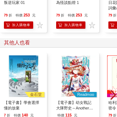
一下，試著集中視線，想看清楚剛才那聲巨響的來源，還沒站
叛逆玩家 01
為怪談點燈 1
日花
穩，兩隻紫紅色的大手便從開著的窗口伸出，緊緊掐住他的喉
詞彙
嚨。
253
253
79
折
特價
元
79
折
特價
元
79
折
「拋──掉──它！」威農姨丈衝著哈利的耳朵咆哮，「馬上！不
要──讓別人──看到！」
加入購物車
加入購物車
「放──開──我！」哈利呼吸急促地說。兩人掙扎了一陣子，哈
利左手用力扯著姨丈香腸般粗大的手指，右手仍緊緊握著高舉的
魔杖。然後，當哈利腦門痛得猛然一抽時，威農姨丈忽然像被電
其他人也看
到似地大叫一聲放開了哈利。他外甥的全身彷彿有一股隱形的力
量，使他不得不鬆手。
哈利喘著氣，往前撲倒在繡球花壇上，他站起來，四下張望，看
不出任何引發這聲巨響的蛛絲馬跡，倒是附近幾戶人家的窗口都
探出好奇的臉在張望。哈利趕快把魔杖塞進牛仔褲，假裝沒事。
「今天下午天氣真好啊！」威農姨丈大聲地和住在對面七號的太
太打招呼，她正隔著網眼窗簾往外看。「妳剛才聽到汽車引擎回
火的聲音嗎？把佩妮和我嚇了一大跳！」
他臉上堆滿神經兮兮的恐怖笑容，等到好奇的鄰居各自從窗口消
金石堂
Readmoo
失，他的笑容隨即轉成怒容。他對著哈利招手示意，要他過來。
【電子書】學會選擇
【電子書】幼女戰記
哈利
哈利上前幾步，仍保持一點距離，免得威農姨丈的手又伸過來掐
懂的放棄
大隊野史～Another
密令
他脖子。
Story of the Battalion～
週年
140
115
「你到底是什麼意思，小子？」威農姨丈啞著嗓子問，他的聲音
7
折
特價
元
特價
元
79
折