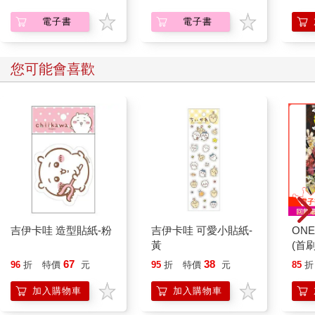
(1)
氣得發抖。
電子書
電子書
「什麼我什麼意思？」哈利冷冷地說，他仍在左右查看，希望看
到那個弄出巨響的人。
「在我們家門口弄出像在發什麼號誌槍的怪聲音……」
您可能會喜歡
「那個聲音不是我弄的。」哈利堅決地說。
佩妮阿姨瘦削的馬臉這時出現在威農姨丈紫紅色的大臉旁邊，她
看上去非常生氣。
「你幹嘛在我們家窗台底下鬼鬼祟祟的？」
「對──對，說得好，佩妮！你在我們家窗台底下做什麼，小
子？」
「聽新聞。」哈利認命地說。
他的阿姨和姨丈滿臉怒氣地互看一眼。
「又聽新聞？」
「新聞嘛，當然每天都不一樣。」哈利說。
「別跟我們耍嘴皮，小子！我要知道你到底在幹嘛──別再說這套
吉伊卡哇 造型貼紙-粉
吉伊卡哇 可愛小貼紙-
ONE
聽新聞的鬼話！你很清楚你那個族類──」
黃
(首刷
「小心，威農！」佩妮阿姨一暗示，威農姨丈便把嗓子壓低到哈
67
38
96
折
特價
元
95
折
特價
元
85
折
利幾乎聽不見的程度，「……你那個族類根本上不了我們的新
聞！」
加入購物車
加入購物車
「不見得。」哈利說。