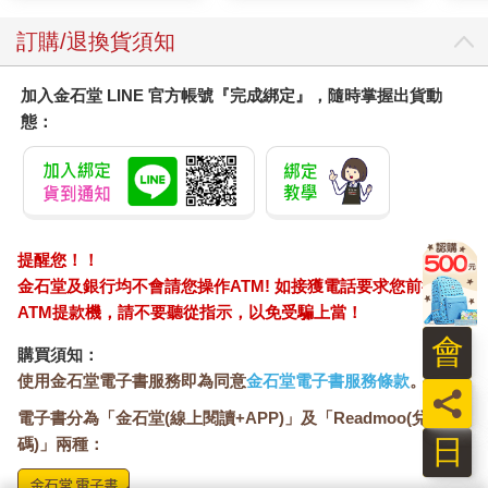
德思禮夫婦瞪了他幾秒鐘之後，佩妮阿姨說：「你是個說謊的壞
小孩，那些──」她也把聲音壓低，哈利幾乎要用讀唇語的方式才
訂購/退換貨須知
知道她在說什麼，「……貓頭鷹如果不是在為你們傳遞消息，那
是在做什麼？」
加入金石堂 LINE 官方帳號『完成綁定』，隨時掌握出貨動
「啊哈！」威農姨丈得意地小聲說，「沒話說了吧，小子！你以
態：
為我們不知道，你的消息都是那些討厭的臭鳥帶過來的！」
哈利猶豫一會，這次他不得不說出實話，即使阿姨和姨丈無法了
解承認這件事有多讓他難過。
「那些貓頭鷹……不會為我帶消息了。」他口氣平淡地說。
「我不信。」佩妮阿姨立刻說。
「我也不信。」威農姨丈強硬地說。
提醒您！！
「我們知道你一定又在玩什麼花樣了。」佩妮阿姨說。
金石堂及銀行均不會請您操作ATM! 如接獲電話要求您前往
「我們可不笨。」威農姨丈說。
ATM提款機，請不要聽從指示，以免受騙上當！
「這，倒是個新聞。」哈利的火氣上升。不等德思禮夫婦開口，
會
他立刻轉身踏過草坪，跨過花園的矮牆，大步走到街上。
購買須知：
這下真有麻煩了，他知道，待會勢必要面對阿姨和姨丈，為他的
使用金石堂電子書服務即為同意
金石堂電子書服務條款
。
無禮付出代價，但此刻他不在乎，他心裡還有更重要的事。
員
哈利確信那個爆裂聲是某個人使用現影術或消影術引發的，那和
電子書分為「金石堂(線上閱讀+APP)」及「Readmoo(兌換
家庭小精靈多比消失在空氣中的聲音一模一樣。多比有可能現在
日
碼)」兩種：
就在水蠟樹街嗎？多比會不會現在就跟在他後面？他這麼一想，
立即轉身察看後面的水蠟樹街。街上空空盪盪，哈利也很清楚多