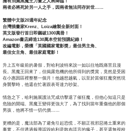
擁有消滅黑魔王力量之人將降臨！
兩者必將死於另一人之手，因兩者無法同存於世……
繁體中文版20週年紀念
台灣插畫家Krenz、Loiza繪製全新封面！
英文版發行首日即飆破1300萬冊！
Amazon書店締造130萬本空前預購紀錄！
改編電影，榮獲「英國國家電影獎」最佳男主角、
最佳女主角、最佳家庭電影！
升上五年級前的暑假，對哈利波特來說一如以往地既痛苦且漫
長。黑魔王回來了，但揭露危機的他所得到的獎賞，竟然是受困
在小惠因區裡整整一個月！他越想越氣，以至於當催狂魔突然現
身襲擊時，他還在忙著跟表哥達力吵架。
情急之下，哈利施展護法咒成功擊退了催狂魔，但他心知這只是
危險的開端。黑魔王變得更強大了，為了找到當年重傷他的那個
男孩，他將不惜一切代價……
更糟的是，魔法部為了避免引起恐慌，不願正視邪惡捲土重來的
事實，不但透過報導詆毀哈利是散布謊言的瘋子，甚至還無視校