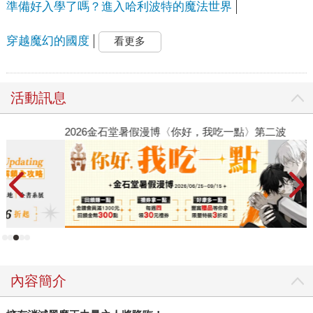
準備好入學了嗎？進入哈利波特的魔法世界
穿越魔幻的國度
看更多
活動訊息
2026金石堂暑假漫博〈你好，我吃一點〉第二波
世
銀
內容簡介