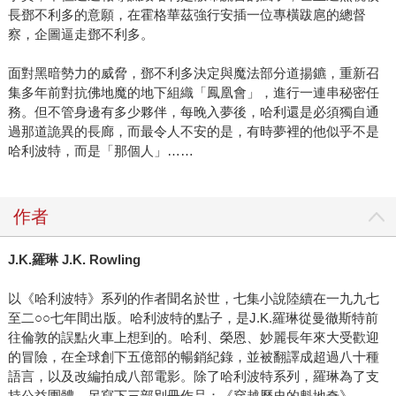
長鄧不利多的意願，在霍格華茲強行安插一位專橫跋扈的總督
察，企圖逼走鄧不利多。
面對黑暗勢力的威脅，鄧不利多決定與魔法部分道揚鑣，重新召
集多年前對抗佛地魔的地下組織「鳳凰會」，進行一連串秘密任
務。但不管身邊有多少夥伴，每晚入夢後，哈利還是必須獨自通
過那道詭異的長廊，而最令人不安的是，有時夢裡的他似乎不是
哈利波特，而是「那個人」……
作者
J.K.羅琳 J.K. Rowling
以《哈利波特》系列的作者聞名於世，七集小說陸續在一九九七
至二○○七年間出版。哈利波特的點子，是J.K.羅琳從曼徹斯特前
往倫敦的誤點火車上想到的。哈利、榮恩、妙麗長年來大受歡迎
的冒險，在全球創下五億部的暢銷紀錄，並被翻譯成超過八十種
語言，以及改編拍成八部電影。除了哈利波特系列，羅琳為了支
持公益團體，另寫下三部別冊作品：《穿越歷史的魁地奇》、