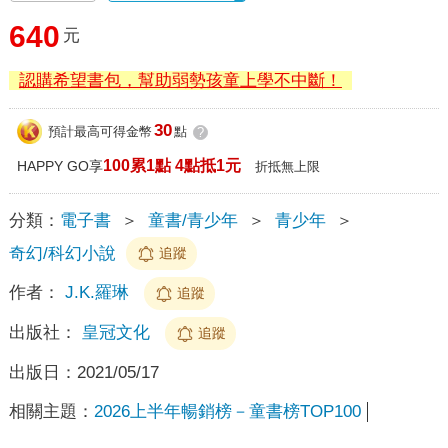
640
元
認購希望書包，幫助弱勢孩童上學不中斷！
30
預計最高可得金幣
點
?
100累1點 4點抵1元
HAPPY GO享
折抵無上限
分類：
電子書
＞
童書/青少年
＞
青少年
＞
奇幻/科幻小說
追蹤
作者：
J.K.羅琳
追蹤
出版社：
皇冠文化
追蹤
出版日：
2021/05/17
相關主題：
2026上半年暢銷榜－童書榜TOP100