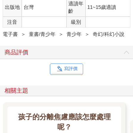
這個念頭簡直像在同一時間飛進了打開的窗口，哈利的姨丈威
適讀年
出版地
台灣
11~15歲適讀
農．德思禮忽然開口說話。
齡
「真高興那小子不再擠進來湊熱鬧，他去哪裡了？」
「不知道，」佩妮阿姨漠不關心地說，「不在屋子裡。」
注音
級別
威農姨丈咕噥著。
「看新聞……」他刻薄地說，「我倒想知道他到底想幹嘛，想學
電子書
＞
童書/青少年
＞
青少年
＞
奇幻/科幻小說
正常的孩子一樣關心新聞──這些事連達力都還沒搞懂呢──我看
連他知不知道首相是誰都是個問題！再說，他那個族類也上不了
商品評價
我們的新聞……」
「威農，噓！」佩妮阿姨說，「窗子開著！」
「喔……是……對不起，親愛的。」
寫評價
德思禮夫婦不再說話。哈利邊聽著果寶牌早餐脆麥片的廣告歌，
邊看著那個住在附近紫藤巷、特愛貓咪的怪婆婆費太太慢吞吞地
走過，她皺著眉頭不停地喃喃自語。哈利很慶幸自己躲在花叢後
相關主題
面，最近費太太每次在街上遇見他，老是要叫他過去喝茶。她剛
轉過街角不見蹤影，威農姨丈的聲音又從窗口飄出來。
「達達去外面喝茶了嗎？」
「在波奇斯家，」佩妮阿姨欣慰地說，「他結交了許多小朋友，
孩子的分離焦慮應該怎麼處理
很受歡迎呢……」
哈利強忍著不哼出聲來，德思禮夫婦對他們愛子達力的看法實在
呢？
可笑，達力騙他們說他暑假每天晚上都和不同的朋友一起喝茶，