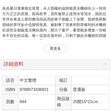
炎炎夏日逐漸接近尾聲，令人昏睡的寂靜籠罩水蠟樹街上一排排
方方正正的房屋。因為乾旱，居民被禁止使用水管澆水，因此往
常停在車道上那些擦洗得晶亮的車子都蒙上了灰塵，曾經翡翠般
碧綠的草坪如今也變得焦黃。被剝奪了洗車和割草權利的水蠟樹
街居民全都躲進涼爽的屋內，開大了窗戶，奢望能多攬進一些根
本不存在的涼風。唯一逗留在屋外的，只剩下躺在水蠟樹街四號
花壇裡那一個十來歲的男孩。
他是一個瘦弱、戴眼鏡的黑髮少年，就像那些短時間內猛然拔高
看更多
的孩子一樣氣色不大好。他身上的牛仔褲又舊又髒，寬大的T恤已
經褪色，腳上的運動鞋鞋面和鞋底分了家。鄰居們都看不慣哈利
波特的儀容，他們是那種認為邋遢也應該受法律制裁的人。不過
詳細資料
今天傍晚他躲在一大叢繡球花後面，即使是來往的路人也不會看
見他。事實上，只有他的威農姨丈或佩妮阿姨從客廳窗口探頭，
直接對著花壇張望時才看得到。
語言
中文繁體
裝訂
基本上，哈利認為躲在這裡的點子相當不賴。躺在火熱堅硬的地
ISBN
9789573336921
分級
普通級
面也許不太舒服，但是相對地，沒有人會怒目瞪他，呼來喝去地
不讓他聽新聞，或動不動就惡意地對他提出一堆問題。這些情形
商品規
在他每次想坐在客廳，和阿姨、姨丈一起看電視的時候必定會發
頁數
944
25開15*21cm
格
生。