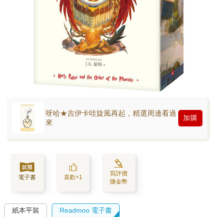
呀哈★吉伊卡哇旋風再起，精選周邊看過
加購
來
寫評價
電子書
喜歡+1
賺金幣
紙本平裝
Readmoo 電子書