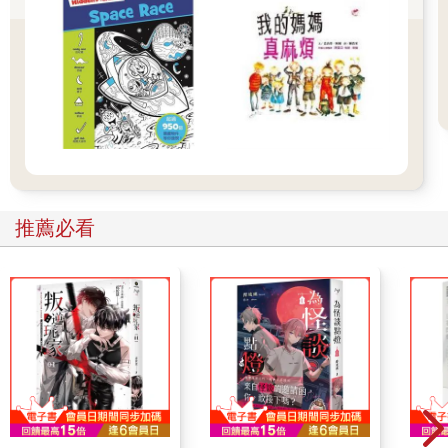
水！」），再下來是一架直升機差點在薩里郡一處農田墜毀，然
後是一位知名女明星和她的名人丈夫的離婚消息（「誰愛聽這些
八卦新聞。」佩妮阿姨不屑地說，但其實只要她拿到任何一本有
相關報導的雜誌，便會興致勃勃地看得非常入迷）。
哈利向著火紅的黃昏天空閉上眼睛，新聞主播播報著：「──最
後，目前住在巴恩斯利五羽的虎斑鸚鵡斑吉，今年夏天終於想出
一個保持清涼的辦法，牠學會滑水了！瑪麗．杜金斯將會繼續為
大家做追蹤報導。」
哈利張開眼睛，連虎斑鸚鵡的新聞都報了，看來已經沒有其他值
得一聽的消息。他小心地翻過身來趴著，用手肘與膝蓋撐起身
推薦必看
體，準備從窗台底下爬出來。
他剛剛移動兩吋左右，幾件事忽然接二連三迅速發生。
砰的一聲巨響宛如槍聲般發出迴音，劃破令人昏昏欲睡的沉寂；
一隻貓從一輛停著的汽車底下飛快竄出，逃得無影無蹤；一聲尖
叫，一聲怒喝，一陣從德思禮家客廳傳出的瓷器碎裂聲，彷彿一
個哈利等待已久的訊號，他跳起來，像寶劍出鞘般，從牛仔褲的
腰帶拔出一支細長的木製魔杖──還沒來得及完全站直，他的腦門
便撞上德思禮家打開的窗戶，砰的一聲使佩妮阿姨更大聲尖叫起
來。
哈利感覺他的腦袋好像裂成了兩半，痛得差點掉下眼淚。他晃了