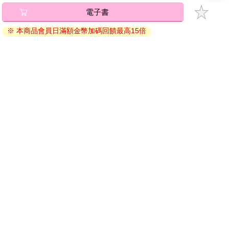
比不懂得隱身術。
電子書
將儲存於會員中心→電子書服務「我的e書櫃」，點選線上
他繼續往前走，但沒看清楚走的是哪條路，最近他經常在這些街
閱讀直接開啟閱讀。
※ 本商品會員日滿額金幣加碼回饋最高15倍
道溜達，他的兩條腿會自動帶他到他喜歡的地方。他每隔幾步路
線上閱讀：
便往後看，他敢肯定，當他躺在佩妮阿姨那些奄奄一息的秋海棠
建議使用Chrome、Microsoft Edge 有較佳的線上瀏覽效
花叢裡時，某個會魔法的人就在他附近。他們為什麼不跟他說
果， iOS 16 或以上版本，Android 6.0 以上版本，建議裝
話？他們為什麼不和他接觸？他們為什麼到現在還要躲著？
置有6GB以上的記憶體，至少有 30 MB以上的容量。
當他越來越懊喪的時候，他的信心也在逐漸減弱。
離線閱讀：
說不定根本不是施魔法的聲音，說不定是他太想得到他那個世界
一丁點芝麻大的消息，才會對再平常不過的聲音過度反應。他能
APP下載：
iOS
Android
肯定那不是某個鄰居家裡打破東西的聲響嗎？
安裝電子書APP後，請依照提示登入「會員中心」→「我
哈利覺得胃裡面有沉甸甸的感覺，那整個夏天一直縈繞不去的絕
的E書櫃」→「電子書APP通行碼/載具管理」，取得通行
望感不知不覺又再度籠罩全身。
碼再登入下載您所購買的電子書。完成下載後，點選任一
他要調鬧鐘讓自己在明天早上五點起床，以便付錢給送《預言家
書籍即可開始離線閱讀。
日報》來的貓頭鷹──他還有沒有必要再繼續訂下去？這幾天哈利
都只是看一眼頭版就扔了，經營這份報紙的那些白痴一旦確定佛
地魔回來了，一定會把它做成頭版新聞，這才是哈利唯一關心的
請至會員中心→電子書服務「我的e書櫃」領取複製『兌換
消息。
碼』至電子書服務商Readmoo進行兌換。
運氣好的話，貓頭鷹也會為他帶來他的好友榮恩和妙麗的信，不
過他早就對他們信上或許會捎來消息的期待死了心。
退換貨須知：
因版權保護，您在金石堂所購買的電子書僅能以金石堂專屬