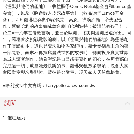
《怪獸與牠們的產地》（收益贈予Comic Relief基金會和Lumos基
金會），以及《吟遊詩人皮陀故事集》（收益贈予Lumos基金
會）。J.K.羅琳也與劇作家傑克．索恩、導演約翰．帝夫尼合
作，延續哈利的故事編成舞台劇《哈利波特：被詛咒的孩子》，
於二○一六年在倫敦首演，並已於歐洲、北美與澳洲巡迴演出。同
年，羅琳首次挑戰電影編劇，以《怪獸與牠們的產地》為靈感創
作了電影劇本，這也是魔法動物學家紐特．斯卡曼德為主角的第
一部電影。羅琳不再撰寫魔法世界的故事時，轉而投身真實世界
為成人讀者創作，她希望記得自己想要寫作的初心，在房間獨自
完成這一切，就是她最快樂的事。羅琳榮獲眾多獎項，包含大英
帝國勳章與名譽勳位、藍彼得金徽章。現與家人居於蘇格蘭。
●哈利波特中文官網：harrypotter.crown.com.tw
試閱
1. 催狂達力