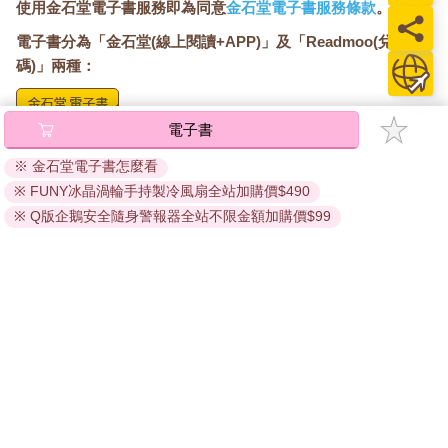
使用金石堂電子書服務即為同意
金石堂電子書服務條款
。
卻高亢得出奇，冷得像是一陣突來的颼颼寒風。這嗓音有某種特
質，讓法蘭克頸後幾根稀疏的寒毛全都豎了起來。「把我挪得離
電子書分為「金石堂(線上閱讀+APP)」及「Readmoo(兌換
爐火更近一點，蟲尾。」
碼)」兩種：
法蘭克把聽力較佳的右耳轉向房門，想要聽清楚些。房中傳來瓶
子放到堅硬地面上的叮咚聲，接著又響起重物拖過地板的悶悶摩
擦聲。法蘭克瞥見一名矮小的男子，他背對著門，忙著把椅子推
電子書
將儲存於會員中心→電子書服務「我的e書櫃」，點選線上
到適當的位置。他穿著一件長長的黑斗篷，後腦勺上禿了一大
閱讀直接開啟閱讀。
※ 金石堂電子書怎麼看
塊，接著他又從法蘭克眼前消失了。
線上閱讀：
※ FUNY冰晶渦輪手持製冷風扇全站加購價$490
「娜吉妮呢？」冰冷的嗓音問道。
建議使用Chrome、Microsoft Edge 有較佳的線上瀏覽效
「我──我不曉得，我的主人，」第一個聲音緊張地說，「她到屋
※ Q版企鵝安全隨身警報器全站不限金額加購價$99
果， iOS 16 或以上版本，Android 6.0 以上版本，建議裝
子裡逛逛了，我想……」
置有6GB以上的記憶體，至少有 30 MB以上的容量。
「在就寢前，你得再替她擠一次汁，蟲尾，」第二個聲音說，
離線閱讀：
「夜裡，我還需要再吃點東西，這趟旅程把我累壞了。」
法蘭克皺起眉頭，把他的好耳朵往門邊再湊近一些，努力想要聽
APP下載：
iOS
Android
清楚。房中沉默了一會，然後那個叫蟲尾的男人再度開口說話。
安裝電子書APP後，請依照提示登入「會員中心」→「我
「我的主人，您可不可以告訴我，我們還會在這裡待多久？」
的E書櫃」→「電子書APP通行碼/載具管理」，取得通行
「一個禮拜吧，」冰冷的嗓音說，「也許更久，這地方還算舒
碼再登入下載您所購買的電子書。完成下載後，點選任一
適，而且現在也還不適合去執行任何計畫。在魁地奇世界盃還沒
書籍即可開始離線閱讀。
比完之前就貿然行動的話，未免也太不智了。」
法蘭克將一根飽經風霜的粗糙手指，塞進耳朵用力地掏挖轉動。