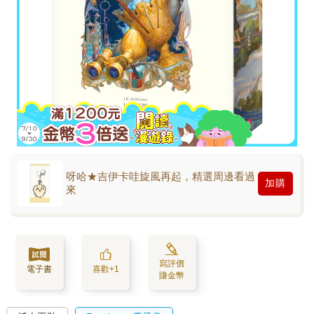
呀哈★吉伊卡哇旋風再起，精選周邊看過
加購
來
寫評價
電子書
喜歡+1
賺金幣