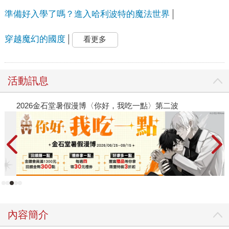
準備好入學了嗎？進入哈利波特的魔法世界
穿越魔幻的國度
看更多
活動訊息
2026金石堂暑假漫博〈你好，我吃一點〉第二波
世
銀
內容簡介