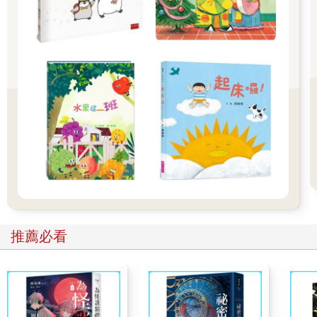
到了第二天早上，小漢果頓的村民們幾乎全都認定，法蘭克．布
萊斯就是謀殺瑞斗一家的兇手。
但是，在鄰鎮的大漢果頓，陰暗污穢的警察局裡，法蘭克卻一遍
又一遍地否認犯案，固執地堅稱自己是無辜的。他表示在瑞斗一
家死亡當天，他在房子附近唯一看到的，是個他從來沒見過的陌
生人，一個頭髮烏黑、臉色蒼白、十幾歲的男孩。但村裡其他的
人全都沒看過這樣的男孩，警察早就確信，這全是法蘭克信口胡
謅的。
然而，就在一切全都顯示出法蘭克涉有重嫌時，瑞斗一家的驗屍
報告送到了警局，情況立刻有了一百八十度大轉變。
警察從來沒看過這麼古怪的驗屍報告。一群法醫仔細檢驗過這三
具屍體，共同做出一個結論：瑞斗一家人全身上下完全看不出有
中毒、窒息，或是遭受刺傷、槍擊、勒殺的痕跡，甚至根本就
（就他們所能辨識出的證據判斷）找不到一個傷口。事實上，這
份報告持續用一種極為困惑的筆調指出，除了他們已全數宣告死
推薦必看
亡之外，瑞斗一家三口簡直可說是健康得不得了。醫生們特別註
明（好像是下定決心非得在屍體上找出個不對勁的地方不可），
瑞斗家每個人臉上都帶著驚恐的表情──但就像那名灰心失望的警
察所說的，有誰聽過三個人一起被活活給嚇死的？
既然無法證明瑞斗一家是被謀殺的，警方不得不釋放法蘭克。瑞
斗一家人安葬在小漢果頓的教堂墓園，有相當長的一段時間，他