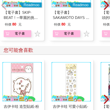
屋窗口扔石頭的習慣，他們騎腳踏車碾過法蘭克苦心呵護的平坦
Readmoo
草坪，有一兩次甚至還闖入老屋，把這當作是一種冒險的挑戰。
【電子書】
【電
他們知道老法蘭克為這棟屋子與庭院耗費了無數心力，而他手裡
SAKAMOTO DAYS 坂
頭的
揮舞著手杖，朝他們哇哇嘶吼，一跛一跛越過花園的怪相，讓他
本日常 (19)
人生
80
80
們覺得非常逗趣。但法蘭克卻認為，這些男孩之所以會這樣折磨
特價
元
特價
元
特價
20
他，完全是因為他們受了父母親與祖父母的影響，同樣也把他看
荒島
電子書
電子書
作是一名殺人犯。因此當法蘭克在八月某日的深夜醒來，看到老
屋樓上出現異狀時，他只是以為，那群男孩又換了個更厲害的方
法來懲罰他。
您可能會喜歡
那晚，法蘭克是被他的傷腿痛醒的；上了年紀以後，腿痛變得比
以前更加嚴重。他爬下床，跛著腿下樓走到廚房，想要重新把熱
水瓶裝滿，用來敷敷僵硬的膝蓋，好疏通血路減輕疼痛。他站在
水槽前裝水時，不經意地抬起頭望著謎屋，正好看到樓上的窗口
散發出忽明忽暗的閃爍光芒。法蘭克一看就知道發生了什麼事，
那群男孩又闖進主屋，照那種搖曳不定的光線來看，他們肯定是
點著了火。
法蘭克沒有電話，況且，打從警方因瑞斗家命案，將他收押偵訊
之後，他就變得非常不信任警察。他立刻放下水壺，奮力拖著傷
腿，用最快的速度趕回樓上。沒過多久，他就穿戴整齊的回到廚
房，從門邊的勾環取下一支生銹的舊鑰匙。他抓起靠在牆邊的手
吉伊卡哇 造型貼紙-粉
吉伊卡哇 可愛小貼紙-
【電