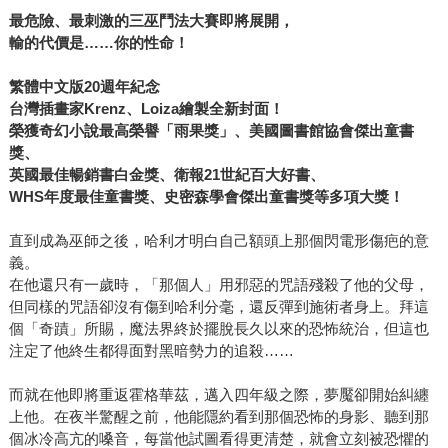
最危險、最刺激的三巫鬥法大賽即將展開，
輸的代價是……你的性命！
繁體中文版20週年紀念
台灣插畫家Krenz、Loiza繪製全新封面！
榮獲奇幻小說最高榮譽「雨果獎」、美國圖書館協會傑出童書
獎、
英國最佳暢銷書白金獎、衛報21世紀百大好書、
WHS年度最佳童書獎、史密森學會傑出童書獎等多項大獎！
直到成為巫師之後，哈利才明白自己額頭上那個閃電形傷疤的意
義。
在他還只有一歲時，「那個人」用邪惡的咒語殘殺了他的父母，
但同樣的咒語卻沒有傷到哈利分毫，還反彈到施術者身上。拜這
個「奇蹟」所賜，魔法界終於擺脫長久以來的恐怖統治，但這也
注定了他終生都得面對黑暗勢力的追殺……
而就在他即將重返霍格華茲，邁入四年級之際，夢魘卻開始糾纏
上他。在夜半驚醒之前，他能隱約看到那個恐怖的身影、聽到那
個冰冷高亢的嗓音，每當他試圖看得更清楚，就會立刻被恐懼的