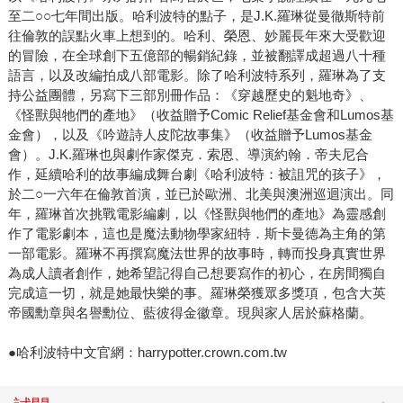
至二○○七年間出版。哈利波特的點子，是J.K.羅琳從曼徹斯特前
往倫敦的誤點火車上想到的。哈利、榮恩、妙麗長年來大受歡迎
的冒險，在全球創下五億部的暢銷紀錄，並被翻譯成超過八十種
語言，以及改編拍成八部電影。除了哈利波特系列，羅琳為了支
持公益團體，另寫下三部別冊作品：《穿越歷史的魁地奇》、
《怪獸與牠們的產地》（收益贈予Comic Relief基金會和Lumos基
金會），以及《吟遊詩人皮陀故事集》（收益贈予Lumos基金
會）。J.K.羅琳也與劇作家傑克．索恩、導演約翰．帝夫尼合
作，延續哈利的故事編成舞台劇《哈利波特：被詛咒的孩子》，
於二○一六年在倫敦首演，並已於歐洲、北美與澳洲巡迴演出。同
年，羅琳首次挑戰電影編劇，以《怪獸與牠們的產地》為靈感創
作了電影劇本，這也是魔法動物學家紐特．斯卡曼德為主角的第
一部電影。羅琳不再撰寫魔法世界的故事時，轉而投身真實世界
為成人讀者創作，她希望記得自己想要寫作的初心，在房間獨自
完成這一切，就是她最快樂的事。羅琳榮獲眾多獎項，包含大英
帝國勳章與名譽勳位、藍彼得金徽章。現與家人居於蘇格蘭。
●哈利波特中文官網：harrypotter.crown.com.tw