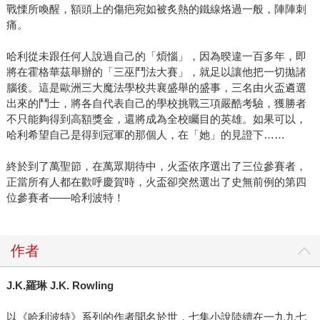
戰慄所喚醒，額頭上的傷疤宛如被炙熱的鐵線烙過一般，陣陣刺
痛。
哈利從未跟任何人說過自己的「煩惱」，因為暌違一百多年，即
將在霍格華茲舉辦的「三巫鬥法大賽」，就足以讓他把一切拋諸
腦後。這是歐洲三大魔法學校共襄盛舉的盛事，三名由火盃遴選
出來的鬥士，將各自代表自己的學校挑戰三項嚴酷考驗，獲勝者
不只能夠得到高額獎金，還將成為全校矚目的英雄。如果可以，
哈利希望自己是得到冠軍的那個人，在「她」的見證下……
終於到了萬聖節，在萬眾期待中，火盃依序選出了三位參賽者，
正當所有人都在歡呼慶賀時，火盃卻突然選出了史無前例的第四
位參賽者——哈利波特！
作者
J.K.羅琳 J.K. Rowling
以《哈利波特》系列的作者聞名於世，七集小說陸續在一九九七