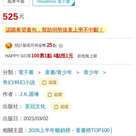
紙本平裝
Readmoo 電子書
525
元
認購希望書包，幫助弱勢孩童上學不中斷！
25
預計最高可得金幣
點
?
100累1點 4點抵1元
HAPPY GO享
折抵無上限
分類：
電子書
＞
童書/青少年
＞
青少年
＞
奇幻/科幻小說
追蹤
作者：
J.K.羅琳
追蹤
出版社：
皇冠文化
追蹤
出版日：
2021/03/02
相關主題：
2026上半年暢銷榜－童書榜TOP100