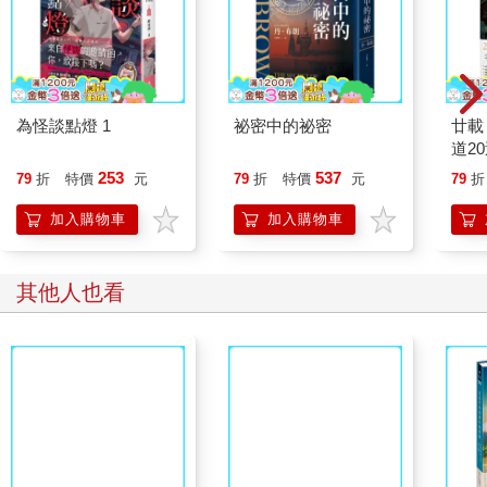
們的墳墓依然是眾人矚目的焦點。令人吃驚的是，法蘭克．布萊
斯竟然在疑雲重重的情況下，重新返回謎屋院子裡的小屋居住。
「我看他絕對就是兇手，我才不管那些警察是怎麼說的咧，」小
點在吊死鬼酒吧裡表示，「他既然曉得，我們大家全都知道人是
他殺的，他要是還想要臉的話，就該趕快離開這裡呀。」
為怪談點燈 1
祕密中的祕密
廿載
但法蘭克並沒有離開。他留下來替謎屋的下一任屋主照料庭院，
道2
然後再繼續為下一個家庭服務──但這兩家都沒住多久就搬走了。
253
537
79
折
特價
元
79
折
特價
元
79
折
也許是因為法蘭克的關係，兩任新主人都說這地方讓人有種陰冷
的感覺，所以這棟房子在無人居住之後，就開始漸漸荒廢了。
加入購物車
加入購物車
***
其他人也看
近年來謎屋的有錢屋主既不住在那裡，也沒拿它來做任何用途；
村子裡謠傳，他保有這棟房子純粹是為了解決「稅務問題」，但
Readmoo
沒有人清楚這究竟是怎麼一回事。不過那位富裕的屋主，還是繼
續花錢請法蘭克替他打理庭院。法蘭克都快要七十七歲了，他的
【電子書】SKIP‧
耳朵變得很不中用，傷腿比以前更不靈活，但在天氣晴朗的日子
BEAT！─華麗的挑戰─
裡，還是可以看到他慢吞吞地在花圃間走動，只是雜草已漸漸把
（32）
他淹沒。
法蘭克必須對付的並不只是雜草而已。村子裡的男孩養成了朝謎