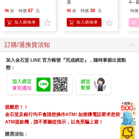
杖，踏入屋外的夜色。
黃
4─
謎屋的大門並沒有被破壞的跡象，窗戶也依然完好如初。法蘭克
期挑
67
38
96
折
特價
元
95
折
特價
元
特價
一跛一跛地繞到屋子後面，走到一扇幾乎被常春藤完全掩蓋的門
前，掏出那把舊鑰匙，插進鎖孔，安靜無聲地打開了門。
加入購物車
加入購物車
他走進了這間又大又深的廚房。法蘭克已經很多年沒有踏進這裡
了，儘管周遭一片漆黑，他仍清楚記得通往門廳的房門位置。他
摸索著朝門走去，一股腐敗的氣味竄進他的鼻孔，他豎起耳朵，
訂購/退換貨須知
仔細傾聽樓上是否有腳步聲或是說話聲。他走到了門廳，這裡的
大門兩旁各有一大扇落地窗，因此光線稍稍亮了一些。他開始爬
加入金石堂 LINE 官方帳號『完成綁定』，隨時掌握出貨動
上樓，心中暗暗感謝堆積在石梯上的厚厚灰塵，讓他的腳步聲和
態：
手杖聲減輕了許多。
一爬上樓，法蘭克往右轉，一眼就看出闖入者是躲在什麼地方：
通道盡頭處有一扇門沒關好，一道搖曳不定的光線自門縫透了出
來，在漆黑的地板上灑下一道細長的金光。法蘭克握緊手杖，側
身慢慢往前走去。他走到距離門口只有幾呎遠的地方，在這裡他
就可透過門縫，看到房裡部分的景象。
提醒您！！
他現在看清楚了，火光，是來自於壁爐裡的爐火，這讓他吃了一
金石堂及銀行均不會請您操作ATM! 如接獲電話要求您前往
驚。房中忽然響起一個男人的嗓音，於是他停下腳步，專注地傾
ATM提款機，請不要聽從指示，以免受騙上當！
聽，這聲音聽起來膽怯而恐懼。
「如果您還覺得餓的話，我的主人，瓶子裡還剩一些。」
購買須知：
「待會吧。」另一個聲音答道，那同樣也是男人的嗓音──但聲調