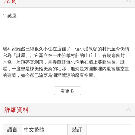
試閱
1. 謎屋
瑞斗家雖然已經很久不住在這裡了，但小漢果頓的村民至今仍稱
它為「謎屋」。它矗立在一座俯瞰村莊的山丘上，有幾扇窗封上
木條，屋頂磚瓦剝落，常春藤肆無忌憚地在牆上蔓延生長。謎
屋，一度曾是棟美輪美奐的宅邸，無疑是方圓數哩內最富麗堂皇
的建築，如今卻已淪落為潮溼荒涼的廢棄空屋。
小漢果頓的村民全都認為，這棟老房子令人「毛骨悚然」。在半
個世紀以前，那裡曾經發生過恐怖的怪事，一直到現在，村裡的
看更多
老居民在找不到題材嗑牙聊天時，還是會把這件事拿出來討論一
番。這個故事實在太常被人提起，許多細節經過一再地加油添
醋，結果到後來根本沒有人確實知道事情的真相了。不過，每個
詳細資料
故事的版本，都是一樣的開頭：五十年前，那時的謎屋屋況依然
良好，無不讓人印象深刻。在一個晴朗夏日的破曉時分，一名女
僕踏進客廳，竟發現瑞斗一家三口全都死了。
語言
中文繁體
裝訂
這名女僕尖叫著衝下山，跑進村子裡，能吵醒多少人就吵醒多少