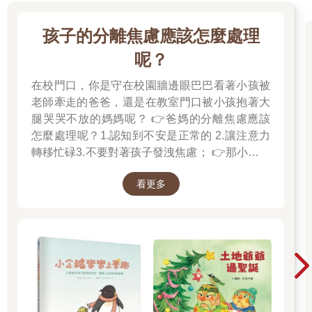
「早就覺得他這個人怪裡怪氣的，」她在喝完第四杯雪利酒後，
才對那群急著想聽八卦的村民們表示，「根本就是很不友善。我
孩子的分離焦慮應該怎麼處理
敢打包票，要是我想請他喝杯茶的話，少說也得問上幾百次。從
來就不喜歡跟別人打交道，他就是這樣。」
呢？
「哎呀，這我可要說句話，」一名坐在吧台前的女人說，「法蘭
在校門口，你是守在校園牆邊眼巴巴看著小孩被
克打過一場艱苦的戰爭呀，所以他當然喜歡過平靜的生活嘛，沒
道理就為了──」
老師牽走的爸爸，還是在教室門口被小孩抱著大
「那妳倒是說說看，除了他還有誰會有後門的鑰匙？」廚娘大
腿哭哭不放的媽媽呢？ 👉爸媽的分離焦慮應該
吼，「我可是記得清清楚楚，園丁的小屋後面，就掛了一把備用
怎麼處理呢？1.認知到不安是正常的 2.讓注意力
鑰匙！而且昨晚大門又沒被撞開！窗戶也沒被打破！法蘭克只要
轉移忙碌3.不要對著孩子發洩焦慮； 👉那小朋友
趁我們大家睡覺的時候，偷偷地溜進主屋……」
該如何適應過渡期呢？1.可給予適當的安撫玩具
村民臉色陰沉地互使眼色。
看更多
也許是熟悉的玩偶增加安全感 2.與孩子分開時請
「我老早就覺得，那傢伙看起來很不順眼，果真沒錯。」吧台前
好好堅定道別不可哄騙,並保證會回到身邊3.準時
的一名男子咕噥地說。
守約的接回孩子 好好的渡這個時期，爸爸媽媽和
「在我看來，他會變得這麼古怪，全都是被戰爭給害的。」店主
孩子一起迎接成長的過程！真是太好了！ 🎉金石
表示。
堂開學季！爸媽好輕鬆教你一站購足！文具、書
「我不是早就告訴過你，我絕對不敢去招惹法蘭克的嗎？對不對
包、書套參展品全面5折起！👉文具滿777送80
呀！小點？」角落一名滿臉興奮的女人說。
「脾氣壞透囉，」小點熱烈地點頭附和道，「我記得他小時
元電子禮券 👉全站商品滿1200回饋4%金幣
候……」