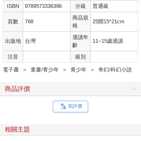
ISBN
9789573336396
分級
普通級
人。
「全瞪大眼躺在那裡！冷得像冰一樣！都還穿著晚餐時的衣
商品規
服！」
頁數
768
25開15*21cm
格
警察來到現場，整個小漢果頓群情沸騰，村民充滿了極度震驚的
好奇心與掩蓋不住的興奮感。沒人多浪費時間嘆口氣，假裝為瑞
適讀年
出版地
台灣
11~15歲適讀
斗家感到悲慟，因為他們家的人一直都很不受歡迎。瑞斗老夫婦
齡
向來就財大氣粗，既勢利又跋扈，而他們那個已成年的兒子湯
姆，跟他們比起來更是有過之而無不及。其實全體村民真正關心
注音
級別
的是兇手的真正身分──事實擺在眼前，三個看來健健康康的人，
在一夜之間全部暴斃，絕對不可能是自然死亡。
電子書
＞
童書/青少年
＞
青少年
＞
奇幻/科幻小說
村裡的「吊死鬼酒吧」當晚生意興隆，村裡的人全都出門跑到這
裡來討論謀殺案。不過呢，他們拋下家中溫暖的爐火，總算有了
商品評價
代價，因為瑞斗家的廚娘戲劇化地現身酒吧，對著在瞬間變得鴉
雀無聲的群眾宣布，警方剛剛逮捕了名叫法蘭克．布萊斯的男
子。
寫評價
「法蘭克！」有好幾個人喊道，「不會吧！」
法蘭克．布萊斯是瑞斗家的園丁，獨自住在瑞斗家庭院裡的一間
破敗小屋。他從打完仗回來以後，一條腿就變得十分不靈活，開
相關主題
始極度厭惡人群與喧鬧聲。從此，就一直待在瑞斗家工作。
大家忙著買飲料請廚娘喝，迫不及待地想要聽到更多的細節。