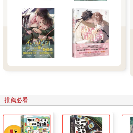
下一刻，他事先準備好的術法跟著發動。
雖然清霞目前是能力遭到封印的狀態，無法發動異能或術法，但
如果只是啟動事先設置在外頭的術法，對他來說輕而易舉。
（美世……）
清霞認為自己應該還算了解她。
現在的美世，就算被清霞要求安分地在家裡等待，恐怕也不會乖
乖照做。她想必會為了做點什麼而採取行動。
儘管現實無法盡如己意，但只要對方是美世，他就覺得自己能原
諒這一切。
因為，原本連自己的心意都無法好好以口頭表達出來的她，終於
變得能夠主動採取行動了。
在昏暗的牢房中，清霞緩緩閉上眼，思念摯愛之人。
第一章 白雪紛落之路
美世在被染成一片銀白色的人工鋪造道路上前進。每踩下一步，
靴子底部就會發出尖銳的吱吱聲。
時值冬季早晨，天空宛如帶著白色泡沫捲來的浪濤那樣逐漸變得
推薦必看
明亮。美世獨自一人走在前往帝國軍本部的路上。冰冷的空氣讓
她呼出的氣息變得一片白茫茫。
路上的行人數量少得令人吃驚，大概是偶爾會跟一、兩個人擦肩
而過的程度。雖說現在是一大清早，但這是美世初次目睹帝都街
頭如此冷清的光景。