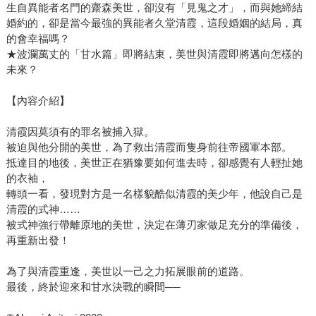
生自異能者名門的齋森美世，卻沒有「見鬼之才」，而與她締結
婚約的，卻是當今最強的異能者久堂清霞，這段婚姻的結局，真
的會幸福嗎？
★波瀾萬丈的「甘水篇」即將結束，美世與清霞即將邁向怎樣的
未來？
【內容介紹】
清霞因莫須有的罪名被捕入獄。
被迫與他分開的美世，為了救出清霞而隻身前往帝國軍本部。
抵達目的地後，美世正在猶豫要如何進去時，卻感覺有人輕扯她
的衣袖，
轉頭一看，發現對方是一名樣貌酷似清霞的美少年，他說自己是
清霞的式神……
被式神強行帶離原地的美世，決定在薄刃家做足充分的準備後，
再重新出發！
為了與清霞重逢，美世以一己之力拓展眼前的道路。
最後，終於迎來和甘水決戰的瞬間──