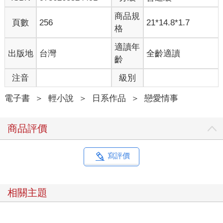
儘管發誓要守在她的身旁，他還是丟下了不安害怕的她、恐懼哭
商品規
泣的她。
頁數
256
21*14.8*1.7
格
不用說，清霞當然設想過這樣的情況，也為此做好了準備。只
是，在實際面對過後，強烈的無力感和無止盡的後悔仍籠罩了
適讀年
出版地
台灣
全齡適讀
他。
齡
這樣的清霞，沒有資格指責別人──例如那個選擇加入異能心教的
男人──畢竟他也同樣違背了誓言。
注音
級別
為了美世而採取的所有行動，或許也是一樣的。
讓清霞維持清醒和理智的，是她在那些平凡日常之中的身影。
電子書
＞
輕小說
＞
日系作品
＞
戀愛情事
忙著下廚的她、每天早上在玄關目送自己出門的她、為了打掃家
中的高處而努力踮起腳的她、為了稀鬆平常的事物而雙眼閃閃發
商品評價
光的她。
對清霞展露，宛如花苞初綻那樣令人憐愛的笑容。
輕巧細膩顯現出美世本人性格的一舉一動。
寫評價
就連這些都讓清霞覺得可愛、愛憐不已。她的存在足以溫暖他的
心，她是在黑暗之中引領清霞意識前行的光芒。
一開始，清霞壓根兒沒想過自己也會有陷入這種心境的一天。
相關主題
美世想必認為自己總是被給予的一方，但她其實也給了清霞很多
很多。
打從兩人相遇以來便一直是如此。