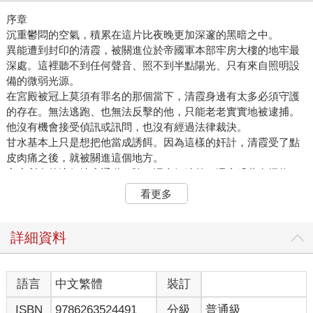
序章
沉重鬱悶的空氣，積累在這片比夜晚更加深邃的黑暗之中。
異能遭到封印的清霞，被關進位於帝國軍本部牢房大樓的地牢最
深處。這裡聽不到任何聲音、照不到半點陽光、只有來自照明設
備的微弱光源。
在宮殿被冠上莫須有罪名的那個當下，清霞身邊有太多必須守護
的存在。無法逃跑、也無法反擊的他，只能老老實實地被逮捕。
他沒有機會接受偵訊或訊問，也沒有經過法律裁決。
甘水基本上只是想把他當成誘餌。因為這樣的奸計，清霞受了點
皮肉痛之後，就被關進這個地方。
牢房所在的這個地底通道，除了泥土氣味外，還充斥著有機物、
無機物等各種東西腐朽後混合在一起的味道。
看更多
在不分晝夜都很昏暗的這個牢房裡，時間流逝的感覺變得相當模
糊。被關進來的前三天，清霞原本還試著掌握時刻，但他隨即發
現這麼做毫無意義，所以也就放棄了。
詳細資料
於是，不知為何……
不可思議的是，浮現在腦海中的，竟是至今那些平凡無奇的日常
生活。
語言
中文繁體
裝訂
（美世現在在做什麼呢？）
ISBN
9786263524491
分級
普通級
清霞憶起聽到他單方面的告白後，未婚妻潸潸淚下的臉龐。