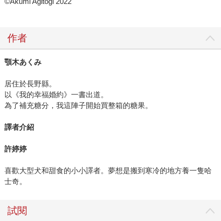
©Akumi Agitogi 2022
作者
顎木あくみ
居住於長野縣。
以《我的幸福婚約》一書出道。
為了補充糖分，我這陣子開始買整箱的糖果。
譯者介紹
許婷婷
喜歡大型犬和甜食的小小譯者。夢想是搬到寒冷的地方養一隻哈
士奇。
試閱