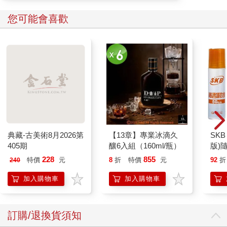
的地，她愈是覺得彷彿連心臟都要被凍結。
美世能做的事情相當有限，然而，她不認為自己什麼都做不到。
您可能會喜歡
既然甘水的計謀很明顯是針對她一人，直接闖入那個男人的大本
營，伺機將清霞救出來，便是她所能採取的最實際的做法。
又持續前進片刻後，美世終於來到通往帝國軍本部正門的大馬
路。
不過，她沒有馬上朝大門走去，而是躲在附近的建築物陰影處觀
察情況。
（一、二、三……）
儘管周遭不見其他行人，本部外頭卻是高度戒備的狀態。幾名表
情相當嚴肅的陸軍軍人，正沿著圍繞腹地的高牆往來巡邏。
美世在內心輕數他們的人數──目前所見的範圍之中有三人。
典藏-古美術8月2026第
【13章】專業冰滴久
SKB
他們是甘水麾下的士兵嗎？又或者只是單純服從上頭的命令執行
405期
釀6入組（160ml/瓶）
版)
公務而已？光是這樣看，美世無從判斷。
228
855
特價
元
8
折
特價
元
92
折
倘若甘水有交代他們什麼，只要美世上前自報名諱，或許就能直
240
接被帶到甘水跟前。
加入購物車
加入購物車
相反的，要是他們一無所知，美世就只會被擋下來，不得其門而
入。
如果是後者，她就得想辦法強行闖入。
訂購/退換貨須知
（……不要緊，我做得到。）