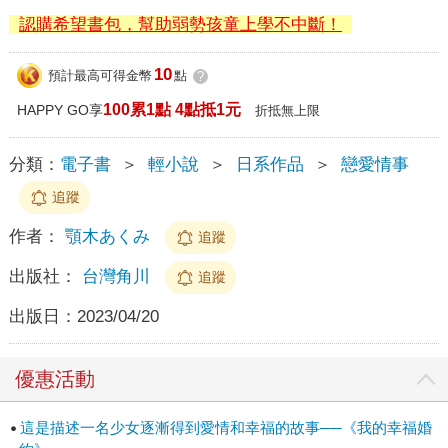
認購希望書包，幫助弱勢孩童上學不中斷！
10
預計最高可得金幣
點
?
100累1點 4點抵1元
HAPPY GO享
折抵無上限
分類：
電子書
＞
輕小說
＞
日系作品
＞
戀愛情事
追蹤
作者：
顎木あくみ
追蹤
出版社：
台灣角川
追蹤
出版日：
2023/04/20
優惠活動
這是描述一名少女逐漸得到愛情和幸福的故事──《我的幸福婚