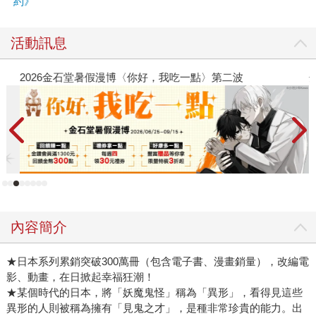
約》
活動訊息
2026金石堂暑假漫博〈你好，我吃一點〉第二波
金
內容簡介
★日本系列累銷突破300萬冊（包含電子書、漫畫銷量），改編電
影、動畫，在日掀起幸福狂潮！
★某個時代的日本，將「妖魔鬼怪」稱為「異形」，看得見這些
異形的人則被稱為擁有「見鬼之才」，是種非常珍貴的能力。出