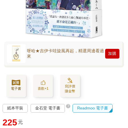
呀哈★吉伊卡哇旋風再起，精選周邊看過
加購
來
寫評價
電子書
喜歡+1
賺金幣
?
紙本平裝
金石堂 電子書
Readmoo 電子書
225
元