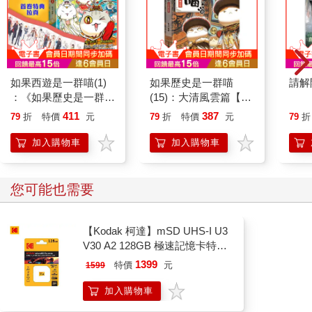
彷彿整座城市都屏息躲起來似的。
異能心教的作為，讓異形的存在於世間曝光。不安的氛圍緩緩擴
散開來，在不知不覺中侵蝕人們的心。被白雪掩埋的路面，也讓
步行者走起來更加吃力。
美世能理解人們不願外出走動的心情，但眼前這片寂靜實在顯得
如果西遊是一群喵(1)
如果歷史是一群喵
請解
太不自然。
：《如果歷史是一群
(15)：大清風雲篇【萌
關於甘水在帝國軍本部和宮殿發動政變一事，一般的帝國人民應
喵》作者最新力作，附
貓漫畫學歷史】
411
387
79
折
特價
元
79
折
特價
元
79
折
該還不知情；不過，某種巨大的變化出現──像這樣隱約帶著肅殺
【首卷特典】拉頁
之氣的氛圍，老百姓或許也感受到了。
加入購物車
加入購物車
「呼……」
美世停下腳步，搓揉在手套裡頭凍僵的雙手指尖。她轉頭望向身
後，路面完好的積雪上，只有她一人走來的腳步。
您可能也需要
現在的她，完完全全是孤單一人。
雖說是自己選擇了這條路，但她是瞞著葉月這麼做。此外，就算
想找對異特務小隊成員幫忙，他們目前也是行動處處受限的狀
【Kodak 柯達】mSD UHS-I U3
態，沒人有餘力協助魯莽行事的她。
V30 A2 128GB 極速記憶卡特仕
同時，美世也做好了「不能把任何一個人捲入」的覺悟。雖然要
版
1399
特價
元
1599
是清霞在，她會不假思索地依賴他就是了。
因此，即使明白此舉過於魯莽，她也只能獨自前進。
加入購物車
美世轉身面向前方，繼續在積雪的道路上邁開步伐。愈是靠近目