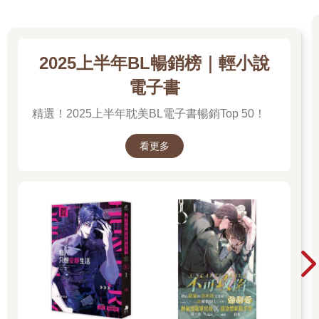
跟美世在一起，讓清霞明白那些被自己視為理所當然的事物，其
實並非那樣。日常生活中發生的一些小事，也開始令他感到幸福
且心存感激。
身為異能者的義務和軍人的職責，總是重重壓在清霞的肩上。對
2025上半年BL暢銷榜｜輕小說
這樣的他來說，這種溫暖的感覺既新鮮又無可取代。
電子書
啊啊……真想早點回到她身邊。
（──不行，不能有這樣的渴望。）
精選！2025上半年耽美BL電子書暢銷Top 50！
清霞感受著來自地面的冰冷觸感，然後搖了搖頭。
他想離開這裡，想回到以前的日常生活。
看更多
愈是湧現這樣的企求，愈會讓自己進一步被黑暗吞噬；愈是去想
像那恐怕已經跟自己無緣的未來，愈會讓他的心沉入漆黑的沼澤
之中，再也找不到回來的路。
這個設施便是一個這樣的地方。遂行軍人的職務至今的清霞，很
清楚有不少人因為這樣而身心崩潰。
因此，待在這裡的時候，絕不能對未來有所期待，不能渴求任何
事物。唯一能夠思考的，就只有過往回憶。
話雖如此，清霞並不打算無所事事地待在這裡，僅靠發呆來打發
時間。
他憑著身體的感覺，舉起被鎖鍊限制自由而疼痛不已的雙手，然
後開始結印。