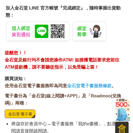
感受著體內湧現的異能，美世的身子變得有些僵硬。
方法是有的。只要美世使用夢見的異能，就能讓對方浮現睡意，
加入金石堂 LINE 官方帳號『完成綁定』，隨時掌握出貨動
再將他們拖入夢境之中。
態：
不過，說總是比做容易。這並不是什麼方便的能力，想一口氣讓
多數人睡著也相當困難。要是對方試著抵抗睡意，就會以失敗告
終。
想成功的話，就必須看準大門敞開的時機，在當下迅速對那三人
施展異能；這樣一來，就算無法成功讓他們睡著，也能趁那三人
和睡魔奮鬥時衝進大門另一頭。只有這個方法了。
提醒您！！
得出這樣的結論後，美世開始集中精神，專注地觀察大門周遭的
金石堂及銀行均不會請您操作ATM! 如接獲電話要求您前往
動態。
ATM提款機，請不要聽從指示，以免受騙上當！
「咦？」
購買須知：
片刻後，察覺有人從後方拉扯自己衣袖的美世，不禁輕輕叫出
聲。
使用金石堂電子書服務即為同意
金石堂電子書服務條款
。
「是……是誰……？」
電子書分為「金石堂(線上閱讀+APP)」及「Readmoo(兌換
慌慌張張轉身的她，因為映入眼簾的光景而愣在原地，原本在腦
碼)」兩種：
中盤算的各種計畫，也在這個瞬間徹底消散。
一雙平靜如止水的眸子，從美世肩膀下方的高度仰望著她。
站在她面前的──是個看起來不到十歲、身型纖細的稚嫩少年。
將儲存於會員中心→電子書服務「我的e書櫃」，點選線上
在逐漸升起的朝陽照耀下，他一頭及肩的淺褐色髮絲，看起來有
會
閱讀直接開啟閱讀。
些接近金髮；他的眼珠是有些黯淡的藍色；白皙透明的肌膚，讓