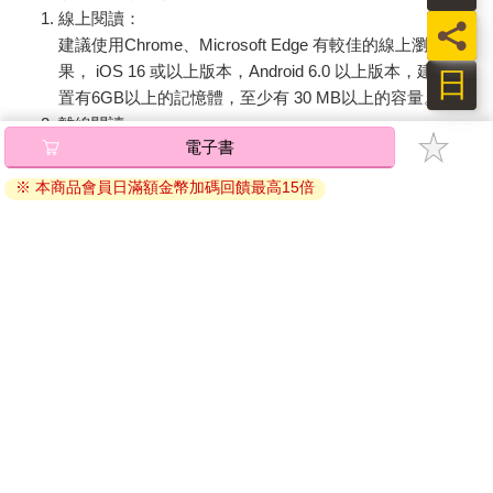
他看起來幾乎和被白雪覆蓋的路面融為一體。
線上閱讀：
員
少年宛如西洋進口的陶瓷娃娃那般美麗的中性面容，讓美世有種
建議使用Chrome、Microsoft Edge 有較佳的線上瀏覽效
似曾相識的感覺。
果， iOS 16 或以上版本，Android 6.0 以上版本，建議裝
日
不過，更令她吃驚的，是少年的穿著打扮。
置有6GB以上的記憶體，至少有 30 MB以上的容量。
即使穿上禦寒衣物，還是抵擋不了強烈寒意的這個冬天早晨，少
離線閱讀：
年竟然只穿著一襲白色長袖襯衫和一條格紋長褲，沒有披上外
電子書
APP下載：
iOS
Android
套，更沒有用圍巾或手套保暖。
安裝電子書APP後，請依照提示登入「會員中心」→「我
光是看著這樣的他，就令人冷到直打哆嗦。
※ 本商品會員日滿額金幣加碼回饋最高15倍
的E書櫃」→「電子書APP通行碼/載具管理」，取得通行
「咦……那……那個……」
碼再登入下載您所購買的電子書。完成下載後，點選任一
他是從哪裡來的孩子呢？附近看不到他的父母或家人的身影。
書籍即可開始離線閱讀。
不習慣和幼童相處的美世，戰戰兢兢地在原地蹲下來詢問少年。
「那個……你迷路了嗎？」
盯著少年美麗的眸子這麼問時，美世察覺到那跟自己再熟悉不過
的某雙眼睛一模一樣。
請至會員中心→電子書服務「我的e書櫃」領取複製『兌換
（跟老爺……一樣……）
碼』至電子書服務商Readmoo進行兌換。
不只是眼睛，髮色和膚色偏淺的特徵，還有少年的面容。
退換貨須知：
在近距離之下觀察，可以發現少年的外型感覺就像是年幼的清
因版權保護，您在金石堂所購買的電子書僅能以金石堂專屬
霞。清霞的髮色和瞳色遺傳自母親，所以，這名少年或許是美世
的閱讀軟體開啟閱讀，無法以其他閱讀器或直接下載檔案。
的婆婆芙由娘家那邊的親戚。
依據「消費者保護法」第19條及行政院消費者保護處公告之
然而，美世不曾聽說帝都裡住著這樣的親戚。更何況，就算是親