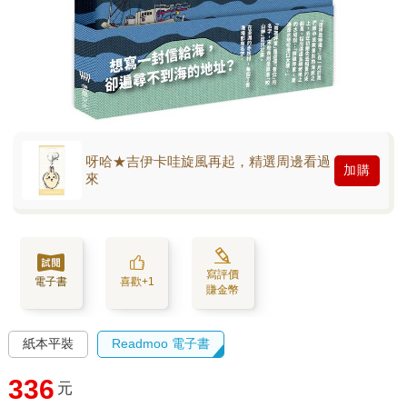
呀哈★吉伊卡哇旋風再起，精選周邊看過
加購
來
寫評價
電子書
喜歡+1
賺金幣
紙本平裝
Readmoo 電子書
336
元