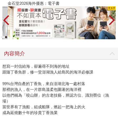
金石堂2026海外優惠：電子書
內容簡介
想寫一封信給海，卻遍尋不到海的地址
跟隨丁香魚群，修一堂澎湖漁人給島民的海洋必修課
99%台灣自產的丁香魚，來自澎湖北海一處村落
那裡的漁人，在一片群島溫柔包圍著的海洋裡
以他們稱為「咬山辦」的古老技藝，辨認方位、識別罾位（漁
場）
當世界有了漁船，組成船隊，燃起一把海上的火
成為延燒數十年的珍貴丁香漁業