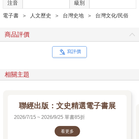
忙分選，也參與觀察曬魚乾等流程。
注音
級別
但是丁香漁業最精采的不只是這些岸上忙碌的勞動，丁香漁船在
茫茫北海捕撈作業的故事，更是叫人動心。在只能依靠人力辛苦
電子書
＞
人文歷史
＞
台灣史地
＞
台灣文化/民俗
地搖櫓才能出海、更沒有現代衛星定位的舢舨時代，赤崁漁民憑
藉著長年海裡來、浪裡去的海象觀察與經驗累積，卻能慢慢掌握
商品評價
丁香魚喜歡群游、具趨光性的習性。聰明的漁民還進一步發現，
丁香魚群配合潮汐漲退會在特定的海域出現，前往這些位置進行
捕撈，幾乎就是漁獲較為豐收的保證，因此也成為大家極力搶佔
寫評價
的好漁場——罾位。那麼要如何解決可能引發的爭奪漁場衝突糾
紛？漁民藉助赤崁信仰中心龍德宮的力量，發展出一套有效的分
配輪值辦法，讓每一組罾艚船隊都可以公平地運用每一個罾位漁
相關主題
場。赤崁丁香漁民在北海發展出來的這些用海知識文化，就是這
麼樣的迷人，也是這本書想要記錄、分享的核心。
一位失去了船隻的船長，造就此書出版之必然
聯經出版：文史精選電子書展
2026/7/15 ~ 2026/9/25 單書85折
不過若非宋聖壽船長的託付，以及成大歷史系謝仕淵教授「誌村
鑑」系列的合作，本書的出版可能遙遙無期。年近古稀、一輩子
在丁香漁業打拼的好友宋聖壽船長，在2024 年元月6 日清晨遭遇
看更多
漁船海上沉沒的巨變。平安歸來的宋船長，從此不再出海，轉型