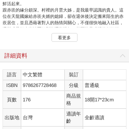
鮮活起來。
跟赤崁的緣分頗深。村裡的月雲大姊，是我最早認識的貴人。這
位在天龍國嫁給赤崁夫婿的媳婦，卻在退休後決定搬來陌生的赤
崁居住，並且憑藉著對人的熱情與關心，不僅很快地融入社區，
還變成帶領赤崁社區銀髮族運動跳舞、甚至比賽獲獎的領頭羊。
我們後來在赤崁各種計畫之能夠順利執行，找到合適的夥伴跟報
看更多
導人，就是依靠月雲大姊的居間牽線。也是從那時候開始結識宋
聖壽船長及其他耆老，開啟對赤崁丁香漁業的認識。
詳細資料
赤崁丁香漁業的用海知識文化，就是這麼迷人
語言
中文繁體
裝訂
丁香漁業原本只是我們調查研究計畫的學術工作任務，沒想到在
ISBN
9786267728468
分級
普通級
宋船長的引領下，慢慢變成對海洋生態變化與漁業生活文化的關
懷。我們開始帶領學生認識這全台僅有、跟一般漁業存在巨大差
商品規
異的丁香漁業文化與歷史。一般漁船回港卸魚上岸拍賣完畢就可
頁數
176
18開17*23cm
格
休息；丁香漁船捕撈回來以後，卻需要另一批人手立即接手處理
丁香漁獲，進行分選、處理，進魚灶煮魚、曬魚乾，以及丁香魚
適讀年
出版地
台灣
全齡適讀
乾曬製完成後的標售、運銷。丁香漁業就這麼牢牢地抓住赤崁漁
齡
村的脈動，也抓住我們學生的眼光跟興致，願意讓他們坐下來幫