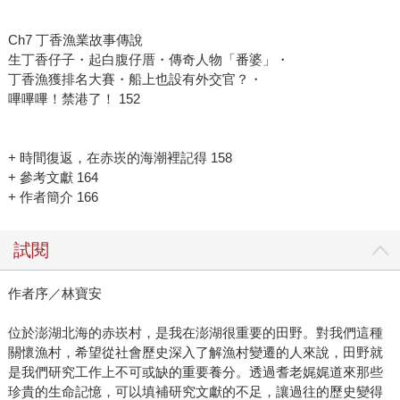
Ch7 丁香漁業故事傳說
生丁香仔子・起白腹仔厝・傳奇人物「番婆」・
丁香漁獲排名大賽・船上也設有外交官？・
嗶嗶嗶！禁港了！ 152
+ 時間復返，在赤崁的海潮裡記得 158
+ 參考文獻 164
+ 作者簡介 166
試閱
作者序／林寶安
位於澎湖北海的赤崁村，是我在澎湖很重要的田野。對我們這種
關懷漁村，希望從社會歷史深入了解漁村變遷的人來說，田野就
是我們研究工作上不可或缺的重要養分。透過耆老娓娓道來那些
珍貴的生命記憶，可以填補研究文獻的不足，讓過往的歷史變得