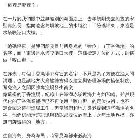
「這裡是哪裡？」
在一片於我們眼中並無差別的海面之上，去年初剛失去船隻的宋
聖壽船長，指向遠處島嶼坡地上的水塔說：「險礁坪東，東邊是
水塔咬港口大樓。」
「險礁坪東」是我們船隻目前所身處的「罾位」（丁香漁場）的
名字，而「東邊是水塔咬港口大樓」這樣標定方位的方式，則稱
做「咬山辦」。
在赤崁，每個丁香漁場都有它的名字，不只是為了方便在漁人間
溝通，也是讓地方大廟龍德宮得以建立與管理漁場的輪值制度、
避免漁人之間因強奪漁場發生衝突。
像這樣的丁香漁場，紀錄上在澎湖赤崁近海共有約70處。雖然現
代化的丁香漁業捕撈已不再使用「咬山辦」的定位技術，也不一
定會回返這些漁場工作，但當我們和地方耆老提到這些漁場的名
字，他們仍能清楚記憶與指認那塊位於海上，既無土地界標，亦
無門牌號碼的「地方」。
生自海島、身為海民，時常見海卻未必識海