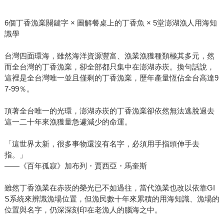
6個丁香漁業關鍵字 × 圖解餐桌上的丁香魚 × 5堂澎湖漁人用海知
識學
台灣四面環海，雖然海洋資源豐富、漁業漁獲種類極其多元，然
而全台灣的丁香漁業，卻全部都只集中在澎湖赤崁。換句話說，
這裡是全台灣唯一並且僅剩的丁香漁業，歷年產量恆佔全台高達9
7-99％。
頂著全台唯一的光環，澎湖赤崁的丁香漁業卻依然無法逃脫過去
這一二十年來漁獲量急遽減少的命運。
「這世界太新，很多事物還沒有名字，必須用手指頭伸手去
指。」
——《百年孤寂》加布列・賈西亞・馬奎斯
雖然丁香漁業在赤崁的榮光已不如過往，當代漁業也改以依靠GI
S系統來辨識漁場位置，但漁民數十年來累積的用海知識、漁場的
位置與名字，仍深深刻印在老漁人的腦海之中。