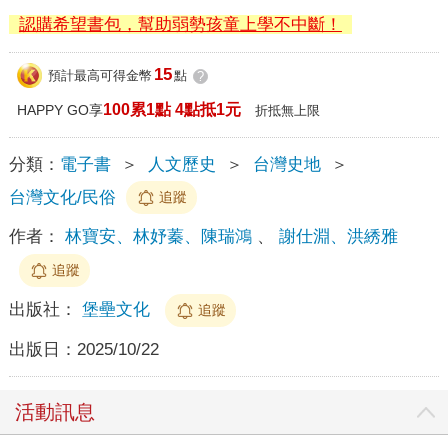
認購希望書包，幫助弱勢孩童上學不中斷！
15
預計最高可得金幣
點
?
100累1點 4點抵1元
HAPPY GO享
折抵無上限
分類：
電子書
＞
人文歷史
＞
台灣史地
＞
台灣文化/民俗
追蹤
作者：
林寶安、林妤蓁、陳瑞鴻
、
謝仕淵、洪綉雅
追蹤
出版社：
堡壘文化
追蹤
出版日：
2025/10/22
活動訊息