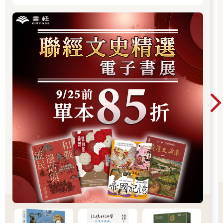
買賣漁獲，成為協助牽手特產店的支柱。但是失去船隻的傷痛，
卻讓宋船長興起想要好好保存赤崁丁香漁業文化的念頭，並尋求
筆者協助。在跟持續關心澎湖的好友成大謝仕淵教授商量後，決
定在赤崁進行他所主持「誌村鑑」系列的寫作出版計畫，一圓我
們三人對赤崁的共同關懷與夢想。那是我們關懷赤崁所要出版的
第一本書。
這個願望在我跟謝仕淵教授合作申請海委會海洋文化領航的計畫
通過後，有了更大的契機。不同於「誌村鑑」兼具微地方誌與口
袋旅遊書的赤崁書寫，海委會計畫所支持的是更深入丁香漁業，
對赤崁罾位漁場知識與文化的紀錄整理。站在過去多年執行白沙
鄉舢舨漁業文化調查（2020，澎湖縣文化局）、 教育部USR「與
海為生」計畫（2023-2024）、 國科會「誰的海？」專題計畫
（202208-202407）所打下的基礎上，海委會海洋文化領航計畫
「咬山辦與罾位輪值：赤崁丁香漁業的用海知識」（2025）最終
促成本書的出版。
集眾人之力，綿延十數年的海上與村落調查計畫
因此，除了要深深感謝這些計畫的支持外，也要特別謝謝所有協