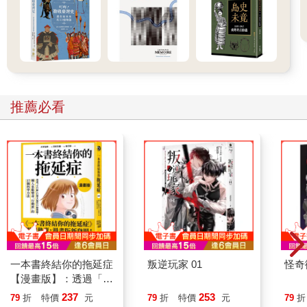
助進入赤崁田野訪談學習的耆老船長。宋船長與月雲大姊不在話
下，多年執行計畫過程被我們叨擾的鄭英諧老師、龍德宮主委鄭
進豐、前主委暨國福造船廠廠長柯少嵐，以及從事丁香漁業的涂
連相、張清秋、楊水明、陳志勇、涂憲鐘、林家和、陳其猛、張
瑞鎮、黃阿靜、許金換等諸多耆老船長也都提供熱心的協助。赤
崁，真是個到處是好友的新故鄉。
當然，本書的順利完成出版，還是要感謝所有參與並協助我們海
推薦必看
委會「咬山辦與罾位輪值」計畫的成員。除了我和謝仕淵老師
外，搭配林妤蓁老師、洪綉雅小姐與劉怡青編輯所組成計畫團隊
的通力合作，是計畫工作與專書撰寫編輯出版能夠按部就班完成
的關鍵；背後研究助理安秀華與盧冠宇的協助，也功不可沒。此
外，合作多年的陳秉阼老師與郭偉民先生，為本書提供各種精采
攝影照片，讓內文更加鮮活可讀；協助開船的陳盡川大哥與陳宜
君小姐，則讓我們在宋船長引導出海進行調查罾位的工作得以順
利完成。這些都是本書的貴人，在此一併致謝。最後，內人綉敏
長期對我在澎湖研究的支持，更是背後讓我能夠持續投入的最大
動力。
自從個人在2010 年從義守大學轉任國立澎湖科技大學以來，轉眼
一本書終結你的拖延症
叛逆玩家 01
怪奇
【漫畫版】：透過「小
已經滿15 年。在此期間因緣際會參與投入的各種澎湖在地研究計
行動」打開大腦的行動
畫，讓我慢慢累積出對澎湖更多的關懷與認識，並且因為發現更
237
253
79
折
特價
元
79
折
特價
元
79
折