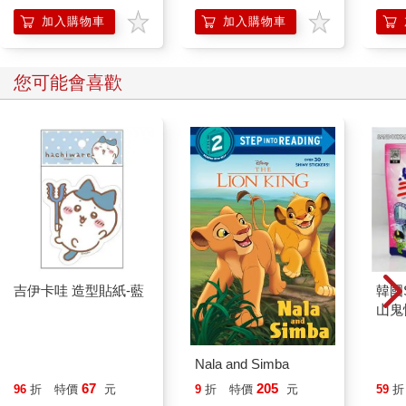
開關，懶人也能變身
多的不足，促成進一步投入研究的動力。如此說來，本書也就是
「行動派」的37個科
加入購物車
加入購物車
這個過程的一個階段性成果，代表我們目前對赤崁丁香漁業、罾
學方法
位漁場知識文化的認識，也希望能藉此分享更多人得以一窺堂
奧。因此，如果您在本書中發現任何疏漏或是錯誤，還請方家願
您可能會喜歡
意給予賜教，讓我們還有進步學習的空間。
吉伊卡哇 造型貼紙-藍
韓國S
山鬼
450
Nala and Simba
67
205
96
折
特價
元
9
折
特價
元
59
折