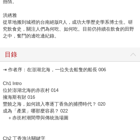
熱情。
洪綉雅
從草地搬到城裡的台南絕版R人，成功大學歷史學系博士生。研
究飲食史，關注人們為何吃、如何吃。目前仍持續在飲食的田野
之中，奮鬥的邊吃邊紀錄。
目錄
⇥ 作者序：在澎湖北海，一位失去船隻的船長 006
Ch1 Intro
位於澎湖北海的赤崁村 014
擁海斯有財 016
豐饒之海，如何踏入專逐丁香魚的捕撈時代？ 020
成為「產業」哪那麼容易？ 022
＋赤崁村潮間帶與傳統漁場圖
Ch2 丁香漁法關鍵字