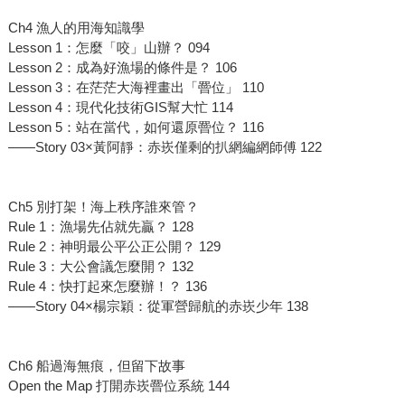
Ch4 漁人的用海知識學
Lesson 1：怎麼「咬」山辦？ 094
Lesson 2：成為好漁場的條件是？ 106
Lesson 3：在茫茫大海裡畫出「罾位」 110
Lesson 4：現代化技術GIS幫大忙 114
Lesson 5：站在當代，如何還原罾位？ 116
——Story 03×黃阿靜：赤崁僅剩的扒網編網師傅 122
Ch5 別打架！海上秩序誰來管？
Rule 1：漁場先佔就先贏？ 128
Rule 2：神明最公平公正公開？ 129
Rule 3：大公會議怎麼開？ 132
Rule 4：快打起來怎麼辦！？ 136
——Story 04×楊宗穎：從軍營歸航的赤崁少年 138
Ch6 船過海無痕，但留下故事
Open the Map 打開赤崁罾位系統 144