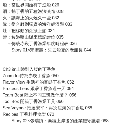
船：當世界開始有了漁船 026
網：捕丁香的五種漁法演進 028
火：讓海上的火燒久一些 032
隊：從合夥到獨資的海洋經濟學 033
灶：把移動的灶搬上船 034
罾：透過咬山辦來標記罾位 035
＋傳統赤崁丁香漁業年度時程表 036
——Story 01×宋聖壽：失去船隻的老船長 044
Ch3 從上陸到入腹的丁香魚
Zoom In 特寫赤崁丁香魚 050
Flavor View 生活裡的百態丁香魚 052
Process Lens 跟著丁香魚過一天 054
Team Beat 陸上不同工班做什麼？ 056
Tool Box 開箱丁香漁業工具 066
Sea Voyage 抵達安平：再次渡海的丁香魚 068
Recipes 丁香料理食譜 070
——Story 02×張瑞鎮：漁獲上岸後的產業鏈守護者 088