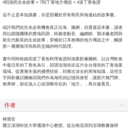
4則漁民生命故事 × 7則丁香地方傳說 × 4道丁香食譜
這不止是本知識書，亦是部屬於所有島民與海連結的故事書。
或許我們此生未必有機會真正出海、撒網，但透過這本書，讀者
得以跟隨團隊的實地田調，聆聽老船長、編網師、製冰廠老闆與
新生代船長的生命故事，穿梭於口耳相傳的地方傳說之中，觸摸
那一層層海洋與島民交織的時代肌理。
書中同時收錄四道丁香魚料理食譜與漁業影像圖輯。以台灣飲食
中最日常的丁香魚為引，回望澎湖赤崁這片全台僅存的丁香漁業
場域。從逐漸失落的捕撈技術，到漸次淡去的用海知識，這些文
字與影像試圖喚回我們作為海民的記憶與身世，讓那片無門牌、
無界碑，卻在漁人心頭清晰存在的「地方」，再次被看見。
作者
林寶安
國立澎湖科技大學通識中心教授。從台南流浪到澎湖教書做研