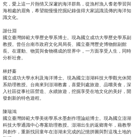
究，愛上這一片熱情又深邃的海洋群島，從漁村漁人耆老學習與
海相處的眉角，希望能慢慢挖掘紀錄值得大家認識流傳的海洋知
識文化。
謝仕淵
國立臺灣師範大學歷史學系博士。現為國立成功大學歷史學系副
教授。曾任台南市政府文化局局長、國立臺灣歷史博物館副館
長。在運動、物質與食物構成的世界中，一方面享受人生，同時
分析社會。
林妤蓁
國立成功大學水利及海洋博士。現為國立澎湖科技大學觀光休閒
系助理教授。台南來到澎湖教書，喜愛到處旅遊、品嚐美食，深
入社區從事社區營造、永續旅遊，挖掘享受在地文化的美好，開
發創新的特色遊程。
陳瑞鴻
國立臺灣師範大學美術學系水墨創作理論組博士。現為國立澎湖
科技大學通識中心專案助理教授。澎湖出生的返鄉青年，藉教學
與創作，重新找回童年在澎湖未完成的記憶拼圖與對這塊土地的