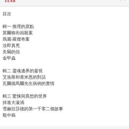
目次
輯一 推理的原點
莫爾格街凶殺案
瑪麗‧羅傑奇案
汝即真兇
失竊的信
金甲蟲
輯二 靈魂邊界的凝視
艾洛斯和查米恩的對話
瓦爾德馬爾先生病例的實情
輯三 驚悚與異想的世界
掉進大漩渦
雪赫拉莎德的第一千零二個故事
瓶中稿