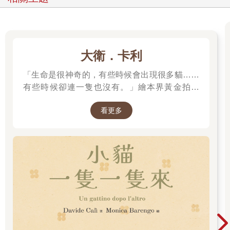
條理、猶如雲泥之差。這會兒，聽到這個法國人說完剛剛的話，
而且還不得不承認他說的句句屬實，實在教我嘖嘖稱奇。他接著
說：
「我沒記錯的話，離開C街前，我們一直在談馬，那是我們討論
大衛．卡利
的最後一個話題。穿進這條街時，一個頭上頂著大籃子的水果
販，與你我匆匆擦身而過，你被他擠到鋪石道修葺處成堆的路石
「生命是很神奇的，有些時候會出現很多貓……
上。你踩到鬆動的石塊滑倒，腳踝輕微扭到，一臉生氣，又像悶
有些時候卻連一隻也沒有。」繪本界黃金拍檔
悶不樂，咕噥了一下，轉身看看那堆石塊，接著一語不發繼續
——大衛．卡利＆莫尼卡．巴倫可，溫馨療癒新
走。我不是特別注意你的所作所為，只不過近來，『觀察』已經
看更多
作！繼《作家和他的狗》後，再次聯手打造動人
成為我必做的事。｣
故事！
「你一直盯著地上，面帶怒氣地掃視著鋪石路上的坑洞和車輪行
經的痕跡（所以我才明白你還想著那些石塊），就這樣一路走到
那條名叫拉馬赫汀的小巷弄。那條巷弄的石道是試驗性地用交疊
鉚接的方法鋪設而成的。此時你面露喜色，我察覺你動了動嘴
唇，想必是輕聲發出了『固體截斷術』這個字眼，這個詞用在這
種鋪法上，相當賣弄。我知道，既然你都跟自己說了『固體截斷
術』，肯定就會聯想到原子一詞，也就會再想到伊比鳩魯的理
論。由於我們前不久才討論過這個主題，我還跟你提到，那位崇
高的希臘人的含糊猜測，在晚近的星雲天體演化學中得到證實一
事，多麼離奇，卻又鮮為人知。我覺得你會忍不住望向頭頂的獵