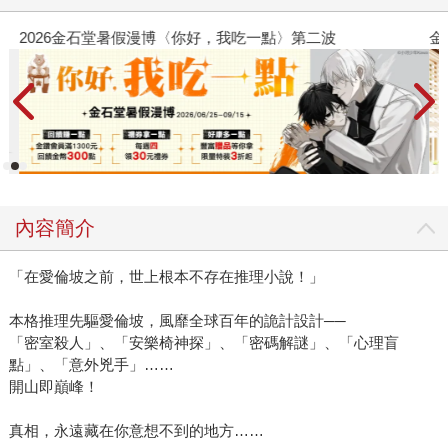
2026金石堂暑假漫博〈你好，我吃一點〉第二波
金
內容簡介
「在愛倫坡之前，世上根本不存在推理小說！」
本格推理先驅愛倫坡，風靡全球百年的詭計設計──
「密室殺人」、「安樂椅神探」、「密碼解謎」、「心理盲
點」、「意外兇手」……
開山即巔峰！
真相，永遠藏在你意想不到的地方……