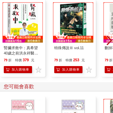
驚醒。那叫聲明顯是從莫爾格街某棟屋子五樓發出來的。據知，
屋裡只住著一位萊斯帕那耶夫人和她的女兒卡蜜耶．萊斯帕那耶
小姐。事發不久後，由於無法順利以一般方式進屋，於是，八到
十位鄰居在兩名憲警的陪同下，以鐵撬破門而入。此時雖然已經
沒有尖叫聲，但當眾人蜂擁踏上階梯時，就清楚聽見樓上彷彿有
人在生氣爭吵，那刺耳的聲音最起碼來自兩人，可能更多。眾人
登上二樓通往三樓的樓梯間時，那些聲音也停了，一片寂靜無
聲。大家急忙分頭一間間地察看房間。眾人一進到五樓後方的大
房間（此房門遭到反鎖，鑰匙在房內，強行破門才能進去），當
腎臟求救中：真希望
特殊傳說Ⅲ vol.11
刪掉
場對室內的景象震懾不已。
40歲之前洪永祥醫師
房裡凌亂不堪，四處滿是損壞破碎的家具。屋裡只有一個床架，
就告訴我這些事
379
253
79
折
特價
元
79
折
特價
元
79
折
上面的床墊被丟到地板中央。一把沾有血跡的剃刀在其中一張椅
子上。壁爐邊上有兩三綹同樣沾有血跡的濃密灰白人髮，看起來
加入購物車
加入購物車
是被人連根扯下的。地板上還發現了四枚金幣、一隻拓帕石耳
環、三大把銀匙、三小把鉛合金匙，以及兩只共裝有四千金法郎
幣的袋子。房間角落有個衣櫃，抽屜通通被打開，儘管裡面衣物
您可能會喜歡
猶在，但好像被人翻過。床墊下（不是床架下）發現了一個已經
被打開的鐵製小保險箱，鑰匙還插在上面，裡頭除了幾封舊信和
其他無關緊要的文件之外，什麼也沒有。
雖然沒有萊斯帕那耶夫人的蹤跡，不過，由於壁爐的煤灰多到不
合常理，眾人因此細搜了煙囪（想到就教人害怕！）從裡面拖出