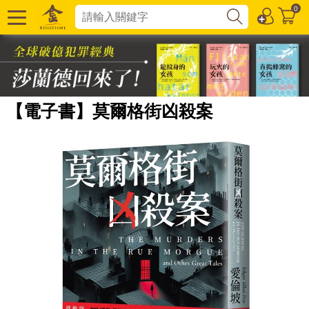
0
【電子書】莫爾格街凶殺案