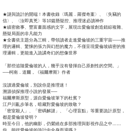
★謎與詭計的開端！本書收錄〈瑪麗．羅傑奇案〉、〈失竊的
信〉、〈汝即真兇〉等10篇懸疑控、推理迷必讀神作
★縝密敘事、豐富畫面感的文字，展現出愛倫坡創造錯綜複雜、
懸疑局面的非凡能力
★全書依主題分為三輯，帶領讀者走進愛倫坡的三重宇宙——推
理的邏輯、驚悚的張力與幻想的魔力，不僅呈現愛倫坡縝密的推
理邏輯，更能進入詭譎奇幻的想像世界
「那些追隨愛倫坡的人，幾乎沒有發揮自己原創性的空間。」
──柯南．道爾，《福爾摩斯》作者
沒讀過愛倫坡，別說你是推理迷！
溯源偵探推理小說的發展──
福爾摩斯原型，源自愛倫坡筆下的杜賓？
江戶川亂步筆名，暗藏對愛倫坡的致敬？
「密室殺人」、「密碼解謎」、「心理盲點」等重要詭計原型，
都是愛倫坡發明？
時至今日，他的幽影，仍縈繞在多部推理與影視作品之中……
你，能從愛倫坡的詭計中全身而退嗎？