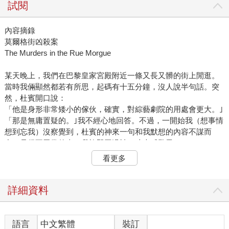
試閱
內容摘錄
莫爾格街凶殺案
The Murders in the Rue Morgue
某天晚上，我們在巴黎皇家宮殿附近一條又長又髒的街上閒逛。
當時我倆顯然都若有所思，起碼有十五分鐘，沒人說半句話。突
然，杜賓開口說：
「他是身形非常矮小的傢伙，確實，對綜藝劇院的用處會更大。｣
「那是無庸置疑的。｣我不經心地回答。不過，一開始我（想事情
想到忘我）沒察覺到，杜賓的神來一句和我默想的內容不謀而
合，是很不尋常的事。我旋即回過神，才大感驚異。
「杜賓，｣我正色說，「我實在無法理解。我就直說吧，這實在教
看更多
我嘆為觀止，幾乎不敢相信自己的耳朵。你怎麼可能知道我想著
的正是……｣說到這兒，我停了下來，想確認他知不知道我想的是
誰。
詳細資料
「……是尚堤耶，｣他說，「你幹麼說到一半停下來？你剛才正在
想他那矮小的個子不適合演悲劇。｣
那就是我心裡默想的主題啊。尚堤耶原本是聖德尼街的修鞋匠，
語言
中文繁體
裝訂