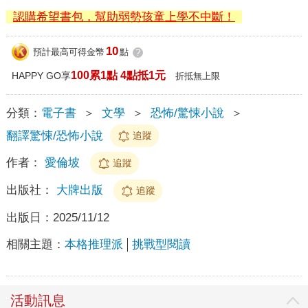
認購希望書包，幫助弱勢孩童上學不中斷！
10
預計最高可得金幣
點
?
100累1點 4點抵1元
HAPPY GO享
折抵無上限
分類：
電子書
＞
文學
＞
恐怖/驚悚小說
＞
翻譯驚悚/恐怖小說
追蹤
作者：
愛倫坡
追蹤
出版社：
大牌出版
追蹤
出版日：
2025/11/12
相關主題：
本格推理派
挑戰型閱讀
活動訊息