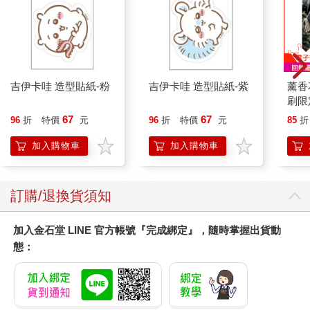
了萊斯帕那耶夫人女兒的屍體。她遭人頭下腳上地硬塞進窄小的
煙囪管。屍體尚有餘溫。詳加檢視，可以看到多處擦傷，肯定是
塞進和拉出煙囪時的蠻力所導致。她的臉上有多處嚴重抓痕，喉
嚨出現暗色淤痕以及深陷的指甲壓痕，好像死者是被掐死的那
樣。
吉伊卡哇 造型貼紙-粉
吉伊卡哇 造型貼紙-紫
薰香
徹底搜索完屋裡上上下下，並沒有進一步的發現之後，一夥人來
刷限定
到這棟建築後方的小鋪石院子。老夫人的屍體就躺在那兒，喉嚨
67
67
遭人完全割斷。當眾人試著抬起屍體時，那割傷之深，致使屍首
96
折
特價
元
96
折
特價
元
85
折
分離。屍體和屍首都已嚴重支離破碎，尤其是屍體，已血肉模糊
加入購物車
加入購物車
到不成人形。
本報認為，直至截稿之時，這件駭人疑案，尚無絲毫線索。
訂購/退換貨須知
（本文未完，更多精彩內容請見本書）
加入金石堂 LINE 官方帳號『完成綁定』，隨時掌握出貨動
態：