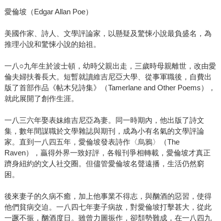
愛倫坡（Edgar Allan Poe）
美國作家、詩人、文學評論家，以懸疑及驚悚小說最負盛名，為
推理小說和驚悚小說的始祖。
一八○九年生於波士頓，幼時父親出走，三歲時母親離世，改由愛
倫夫婦扶養長大。短暫就讀維吉尼亞大學、從事軍職後，自費出
版了首部作品《帖木兒詩集》（Tamerlane and Other Poems），
就此展開了創作生涯。
一八三六年娶表妹維吉尼亞為妻。同一時期內，他出版了詩文
集，數年間謀職於文學雜誌與期刊，成為小有名氣的文學評論
家。直到一八四五年，愛倫坡發表詩作〈烏鴉〉（The
Raven），贏得外界一致好評，各報刊爭相轉載，愛倫坡才真正
躋身紐約的文人社交圈。但儘管愛倫坡名聲遠播，生活仍然窮
困。
後來妻子的久病不癒，加上他事業不得志，與酗酒的惡習，使得
他們貧病交迫。一八四七年妻子病故，對愛倫坡打擊甚大，從此
一蹶不振，酗酒度日。雖曾力圖振作，卻頹勢難成，在一八四九