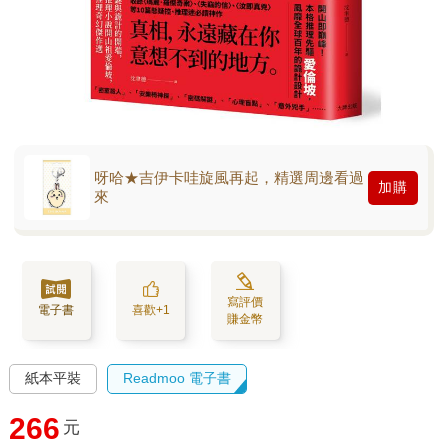
呀哈★吉伊卡哇旋風再起，精選周邊看過
加購
來
寫評價
電子書
喜歡+1
賺金幣
紙本平裝
Readmoo 電子書
266
元