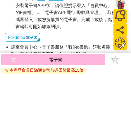
安裝電子書APP後，請依照提示登入「會員中心」→「我
的E書櫃」→「電子書APP通行碼/載具管理」，取得通行
碼再登入下載您所購買的電子書。完成下載後，點選任一
書籍即可開始離線閱讀。
請至會員中心→電子書服務「我的e書櫃」領取複製『兌換
碼』至電子書服務商Readmoo進行兌換。
電子書
退換貨須知：
※ 本商品會員日滿額金幣加碼回饋最高15倍
因版權保護，您在金石堂所購買的電子書僅能以金石堂專屬
的閱讀軟體開啟閱讀，無法以其他閱讀器或直接下載檔案。
依據「消費者保護法」第19條及行政院消費者保護處公告之
「通訊交易解除權合理例外情事適用準則」，非以有形媒介
提供之數位內容或一經提供即為完成之線上服務，經消費者
事先同意始提供。（如：電子書、電子雜誌、下載版軟體、
虛擬商品…等），
不受「網購服務需提供七日鑑賞期」的限
制
。為維護您的權益，建議您先使用「試閱」功能後再付款
購買。