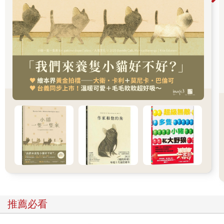
戶座大星雲，也肯定你會這麼做。你果真抬頭看了。這下子，我
很確定自己一步步正確無誤地順著你的思路走。再來，昨天的
《博物館報》裡，有一大篇批評尚堤耶的諷刺文，拐彎抹角地挖
苦那個修鞋匠，說他一穿起高筒靴演戲，就連名字都改了，其中
並引用了一句我們很常聊到的拉丁文：
Perdidit antiquum litera prima sonum.（第一個字母不發原來的
音）。
此前我就跟你說過，這句話指的是獵戶星座Orion，從前的拼法是
Urion；而且，我的解釋帶著幾分挖苦，我知道你一定還記得。所
以，顯然你必定會把獵戶星座和尚堤耶這兩個概念連接起來。我
從你嘴角浮現的那抹微笑，就曉得你真的把這兩個概念合起來
了。你想到那位可憐鞋匠的犧牲。一直到那一刻之前，你都駝著
背走路，不過，這下子，我發現你不駝背了，身子直挺挺的。隨
後我才確定你想到了尚堤耶的矮小身材。到了這個節骨眼，我才
打斷了你的沉思默想，說那傢伙（尚堤耶）既然實際上個兒相當
矮小，在綜藝劇院的表現會更好才是。｣
事發不久後，有一回，正在讀《裁判所公報》晚報的我們，被以
下這則短訊吸引。
推薦必看
離奇血案
今晨三點左右，聖侯許區睡夢中的居民，被一連串可怕的尖叫聲