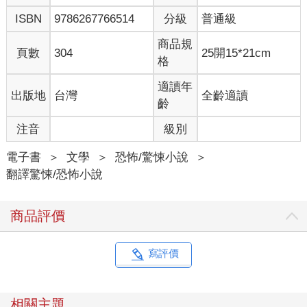
後來迷上了舞台，曾在克黑比庸的悲劇《薛西斯王》中演薛西斯
ISBN
9786267766514
分級
普通級
王，嘔心瀝血卻遭到大肆嘲諷訕笑。
「看在老天份上，｣我驚呼，「告訴我你的方法吧（如果真有方法
商品規
的話），你靠什麼揣摩出我心思哪。｣事實上，連我自己都不太願
頁數
304
25開15*21cm
格
意表現出如此驚訝之情。
「就是那個水果販啊，｣我朋友答道，「是他讓你認定，那個修鞋
適讀年
出版地
台灣
全齡適讀
匠的個子不配演諸如薛西斯王這類的角色。｣
齡
「水果販？你讓我大感意外，我不認識水果販啊！｣
「就是我們走進這條街時，撞到你的那個人，應該是十五分鐘之
注音
級別
前的事了。｣
這下我記起來了。的確，我們穿過C街，走進現在這條街時，有
電子書
＞
文學
＞
恐怖/驚悚小說
＞
個頭上頂著一大籃蘋果的水果販，差點不小心撞倒我。不過，我
翻譯驚悚/恐怖小說
卻無法理解這與尚堤耶有何干係。
杜賓沒有一丁點吹牛的樣子。「我會解釋的，｣他說，「而且，或
商品評價
許聽完解釋你就會清楚了。我們先回溯一下，從我開口跟你說
話，到碰上我們提及的水果販為止，你默想的思路如何。你思路
的主要環節是——尚堤耶、獵戶星座、尼哥爾斯博士、伊比鳩
寫評價
魯、固體截斷術、鋪路石，還有那個水果販。｣
絕大多數的人一輩子裡都有過這種經驗：出於好玩，回溯自己的
思路，看看自己怎麼得出特定的結論。這麼做通常都非常有意
相關主題
思。頭一回會驚訝地發現，原來思路的起點和終點之間，竟毫無