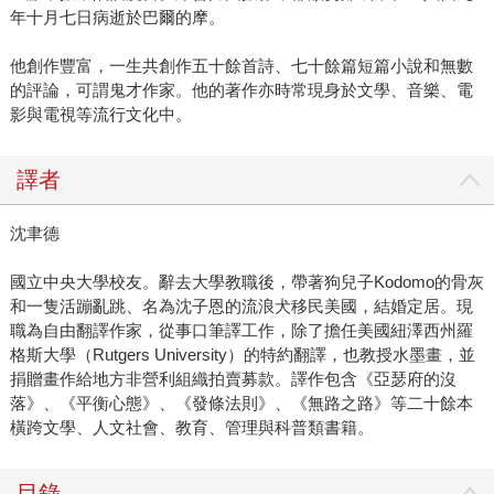
年十月七日病逝於巴爾的摩。
他創作豐富，一生共創作五十餘首詩、七十餘篇短篇小說和無數
的評論，可謂鬼才作家。他的著作亦時常現身於文學、音樂、電
影與電視等流行文化中。
譯者
沈聿德
國立中央大學校友。辭去大學教職後，帶著狗兒子Kodomo的骨灰
和一隻活蹦亂跳、名為沈子恩的流浪犬移民美國，結婚定居。現
職為自由翻譯作家，從事口筆譯工作，除了擔任美國紐澤西州羅
格斯大學（Rutgers University）的特約翻譯，也教授水墨畫，並
捐贈畫作給地方非營利組織拍賣募款。譯作包含《亞瑟府的沒
落》、《平衡心態》、《發條法則》、《無路之路》等二十餘本
橫跨文學、人文社會、教育、管理與科普類書籍。
目錄